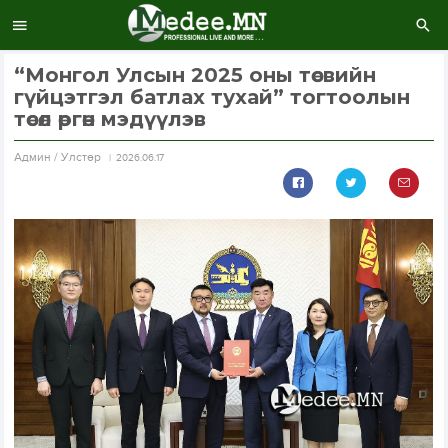
“Монгол Улсын 2025 оны төсвийн
гүйцэтгэл батлах тухай” тогтоолын
төсөл өргөн мэдүүлэв
Aдмин / Улстөр
2026.06.17