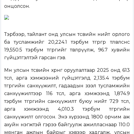
онцолсон.
Тэрбээр, тайлант онд улсын төсвийн нийт орлого
ба тусламжийг 20,224.1 тэрбум төгрөгөөр төлөвлөснөөс
19,550.5 тэрбум төгрөгийг төвлөрүүлж, 96.7 хувийн
гүйцэтгэлтэй гарсан гэв.
Мөн улсын төсвийн хөрөнгө оруулалтаар 2025 онд 613
төсөл, арга хэмжээний гүйцэтгэлд 2,135.4 тэрбум
төгрөгийн санхүүжилт, гадаадын зээл тусламжийн
санхүүжилтээр 116 төсөл, арга хэмжээнд 1,874.9
тэрбум төгрөгийн санхүүжилт буюу нийт 729 төсөл,
арга хэмжээнд 4,010.3 тэрбум төгрөгийн
санхүүжилт олгосон. Энэ хүрээнд 1800 орчим аж
ахуйн нэгжтэй гэрээ байгуулж ажилласнаар 110.0
мянган ажлын байрыг хэвээр хадгалж, улсын