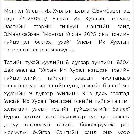
Монгол Улсын Их Хурлын дарга С.Бямбацогтод
өнөөдөр /2026.06.17/ Улсын Их Хурлын гишүүн,
Засгийн газрын гишүүн, Сангийн сайд
З.Мэндсайхан “Монгол Улсын 2025 оны төсвийн
гүйцэтгэл батлах тухай” Улсын Их Хурлын
тогтоолын төсөл өргөн мэдүүлэв.
Төсвийн тухай хуулийн 8 дугаар зүйлийн 8.10.4
дэх заалтад “Улсын Их Хурал нэгдсэн төсвийн
гүйцэтгэлийн тайланг хаврын чуулганаар
хэлэлцэн, улсын төсвийн гүйцэтгэлийг батлах”, мөн
хуулийн 9 дүгээр зүйлийн 9.1.3 дахь заалтад
Улсын Их Хурал “нэгдсэн төсвийн гүйцэтгэлийг
хэлэлцэн, улсын төсвийн гүйцэтгэлийг батлах”
бүрэн эрхийг хэрэгжүүлэхээр тус тус заасны
дагуу тогтоолын төслийг боловсруулж, өргөн
мэдүүлж буйгаа Сангийн сайд энэ үеэр