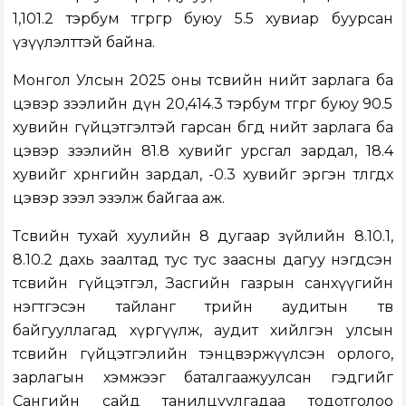
1,101.2 тэрбум төгрөгөөр буюу 5.5 хувиар буурсан
үзүүлэлттэй байна.
Монгол Улсын 2025 оны төсвийн нийт зарлага ба
цэвэр зээлийн дүн 20,414.3 тэрбум төгрөг буюу 90.5
хувийн гүйцэтгэлтэй гарсан бөгөөд нийт зарлага ба
цэвэр зээлийн 81.8 хувийг урсгал зардал, 18.4
хувийг хөрөнгийн зардал, -0.3 хувийг эргэн төлөгдөх
цэвэр зээл эзэлж байгаа аж.
Төсвийн тухай хуулийн 8 дугаар зүйлийн 8.10.1,
8.10.2 дахь заалтад тус тус заасны дагуу нэгдсэн
төсвийн гүйцэтгэл, Засгийн газрын санхүүгийн
нэгтгэсэн тайланг төрийн аудитын төв
байгууллагад хүргүүлж, аудит хийлгэн улсын
төсвийн гүйцэтгэлийн тэнцвэржүүлсэн орлого,
зарлагын хэмжээг баталгаажуулсан гэдгийг
Сангийн сайд танилцуулгадаа тодотголоо