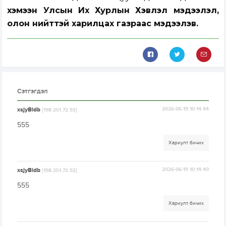
хэмээн Улсын Их Хурлын Хэвлэл мэдээлэл,
олон нийттэй харилцах газраас мэдээлэв.
Сэтгэгдэл
xsjyBldb
2026-06-19 10:14:44
[198.251.72.92]
555
Хариулт бичих
xsjyBldb
2026-06-19 10:14:40
[198.251.72.92]
555
Хариулт бичих