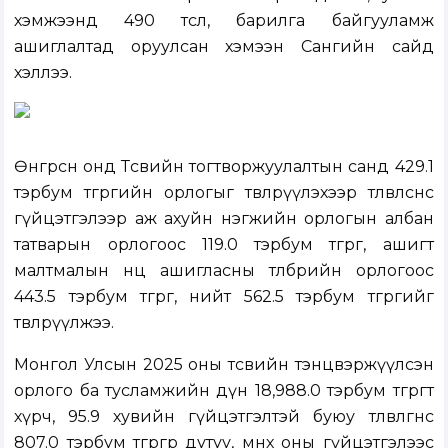
хэмжээнд 490 төсөл, барилга байгууламж
ашиглалтад оруулсан хэмээн Сангийн сайд
хэллээ.
Өнгөрсөн онд Төсвийн тогтворжуулалтын санд 429.1
тэрбум төгрөгийн орлогыг төвлөрүүлэхээр төлөвлөснөөс
гүйцэтгэлээр аж ахуйн нэгжийн орлогын албан
татварын орлогоос 119.0 тэрбум төгрөг, ашигт
малтмалын нөөц ашигласны төлбөрийн орлогоос
443.5 тэрбум төгрөг, нийт 562.5 тэрбум төгрөгийг
төвлөрүүлжээ.
Монгол Улсын 2025 оны төсвийн тэнцвэржүүлсэн
орлого ба тусламжийн дүн 18,988.0 тэрбум төгрөгт
хүрч, 95.9 хувийн гүйцэтгэлтэй буюу төлөвлөгөөнөөс
807.0 тэрбум төгрөгөөр дутуу, өмнөх оны гүйцэтгэлээс