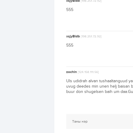
xsjyBldb
[198.251.72.92]
555
xsjyBldb
[198.251.72.92]
555
zochin
[124.158.111.56]
Uls udidrah alvan tushaaltanguud y
uvug deedes min unen helj baisan ba
buur don shugelsen baih um daa.Gun