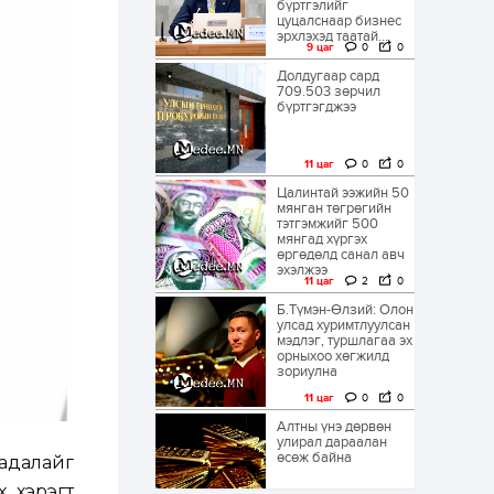
бүртгэлийг
цуцалснаар бизнес
эрхлэхэд таатай...
9 цаг
0
0
Долдугаар сард
709.503 зөрчил
бүртгэгджээ
11 цаг
0
0
Цалинтай ээжийн 50
мянган төгрөгийн
тэтгэмжийг 500
мянгад хүргэх
өргөдөлд санал авч
эхэлжээ
11 цаг
2
0
Б.Түмэн-Өлзий: Олон
улсад хуримтлуулсан
мэдлэг, туршлагаа эх
орныхоо хөгжилд
зориулна
11 цаг
0
0
Алтны үнэ дөрвөн
улирал дараалан
өсөж байна
адалайг
х хэрэгт