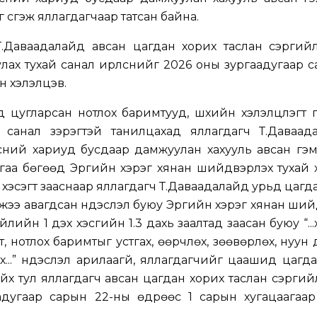
 үүсгэж яллагдагчаар татсан байна.
.Даваадалайд авсан цагдан хорих таслан сэргийл
лах тухай санал ирүүлснийг 2026 оны зургаадугаар с
ан хэлэлцэв.
 цугларсан нотлох баримтууд, шүүхийн хэлэлцүүлэгт 
 санал зэрэгтэй танилцахад яллагдагч Т.Даваад
үүлсний хариуд бусдаар дамжуулан хахууль авсан гэм
аа бөгөөд Эрүүгийн хэрэг хянан шийдвэрлэх тухай
хь хэсэгт зааснаар яллагдагч Т.Даваадалайд урьд цагд
жээ авагдсан үндэслэл буюу Эрүүгийн хэрэг хянан ши
зүйлийн 1 дэх хэсгийн 1.3 дахь заалтад заасан буюу “..
 нотлох баримтыг устгах, өөрчлөх, зөөвөрлөх, нуун 
дэх...” үндэслэл арилаагүй, яллагдагчийг цаашид цагд
йх тул яллагдагч авсан цагдан хорих таслан сэргий
адугаар сарын 22-ны өдрөөс 1 сарын хугацаагаар