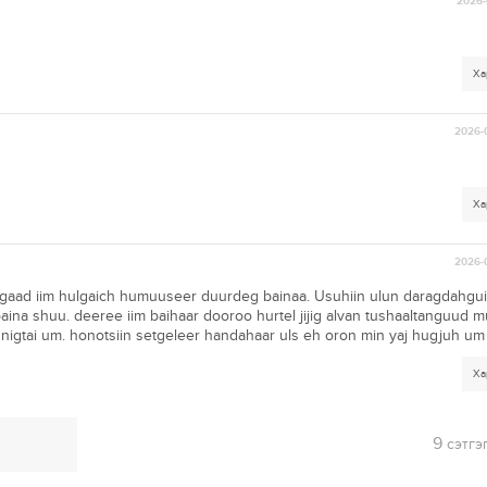
2026-
Ха
2026-
Ха
2026-
agaad iim hulgaich humuuseer duurdeg bainaa. Usuhiin ulun daragdahgui
ina shuu. deeree iim baihaar dooroo hurtel jijig alvan tushaaltanguud 
igtai um. honotsiin setgeleer handahaar uls eh oron min yaj hugjuh u
Ха
9
сэтгэ