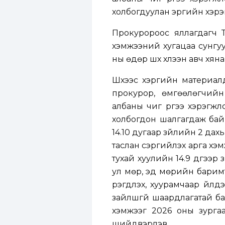
холбогдуулан эрүүгийн хэрэг
Прокуророос яллагдагч Т
хэмжээний хугацаа сунгуу
ны өдөр шүүх хүлээн авч хян
Шүүхээс хэргийн материалд
прокурор, өмгөөлөгчийн
албаны чиг үүргээ хэрэгж
холбогдон шалгагдаж байг
14.10 дугаар зүйлийн 2 да
таслан сэргийлэх арга хэм
тухай хуулийн 14.9 дүгээр 
ул мөр, эд мөрийн баримт,
үрэгдүүлэх, хуурамчаар үйл
зайлшгүй шаардлагатай ба
хэмжээг 2026 оны зурга
шийдвэрлэв.