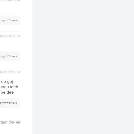
ААН-үүдийн дансыг
06-19 08:35:51
битүүмжлэхгүй
1 өдөр
1
0
риулт бичих
Нөөцийн махны
худалдаа,
борлуулалтыг
нээлттэй ил тод
06-19 08:35:50
болгоно
2 өдөр
0
0
ЗГ: Автобензин,
риулт бичих
дизель түлшний
онцгой албан
татварыг тэглэлээ
06-18 09:40:00
2 өдөр
3
0
 ee gej
mungu ideh
З.Мэндсайхан:
Хүнсний нөөцийг
m be dee
бэлтгэх агуулах,
зоорь бэлтгэх ААН-
риулт бичих
үүдэд хөнгөлөлттэй
зээл олгоно
2 өдөр
2
0
Европ дахь
гдэл байна
монголчуудын
соёлын наадам
боллоо