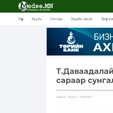
Нүүр
Хууль
Улстөр
Эдийн засаг
Эрүүл м
Т.Даваадалай
сараар сунга
Aдмин / Хууль
2026.06.17