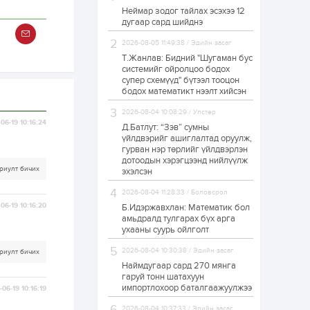
Неймар зодог тайлах эсэхээ 12
Н.Номтойбаяр:
дугаар сард шийднэ
Аймгуудад
тулгамдаж буй
асуудлуудыг долоо
2026-08-05 11:49:38 / Эдийн засаг
хоног бүр Засгийн
Т.Жанлав: Бидний "Шугаман бус
газрын...
системийг ойролцоо бодох
1 өдөр
0
0
супер схемүүд" бүтээл тооцон
УИХ-ын дарга
бодох математикт нээлт хийсэн
С.Бямбацогт төрийг
төлөөлөн Сутай
2026-08-04 10:08:29 / Улстөр
хайрхны тэнгэрийг
06-19 10:16:24
тахих төрийн
Д.Батлут: “Зэв” сумны
тахилгад оролцлоо
үйлдвэрийг ашиглалтад оруулж,
1 өдөр
2
0
гурван нэр төрлийг үйлдвэрлэн
дотоодын хэрэгцээнд нийлүүлж
“Хотын дарга сонсож
риулт бичих
байна” 150150 тусгай
эхэлсэн
дугаарыг
наймдугаар сарын
2026-08-04 11:28:33 / Боловсрол
14-нөөс ажиллуулж...
06-19 10:16:20
Б.Идэржавхлан: Математик бол
1 өдөр
0
0
амьдралд тулгарах бүх арга
ухааны суурь ойлголт
“Чингис хаан” олон
улсын нисэх буудал
2026-08-04 10:30:38 / Эдийн засаг
риулт бичих
руу нийтийн тээврийн
автобус 24 цагаар
Наймдугаар сард 270 мянга
үйлчилж байна
гаруй тонн шатахуун
импортлохоор баталгаажуулжээ
06-19 10:16:19
1 өдөр
1
0
Нийслэлийн
2026-08-04 10:37:33 / Эдийн засаг