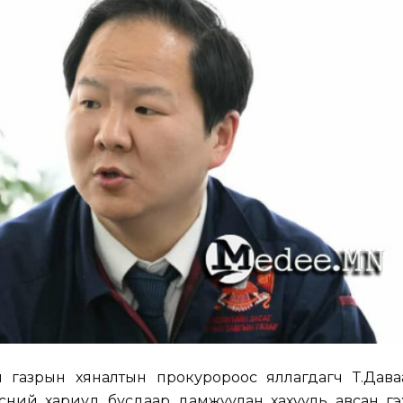
газрын хяналтын прокуророос яллагдагч Т.Дава
үүлсний хариуд бусдаар дамжуулан хахууль авсан гэ