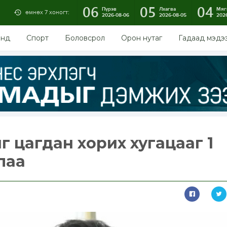
06
05
04
Пүрэв
Лхагва
Мяг
өмнөх 7 хоногт:
2026-08-06
2026-08-05
202
энд
Спорт
Боловсрол
Орон нутаг
Гадаад мэдэ
г цагдан хорих хугацааг 1
лаа