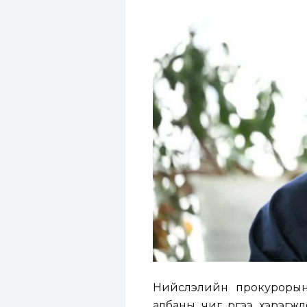
Нийслэлийн прокурорын 
албаны чиг үүргээ хэрэгж