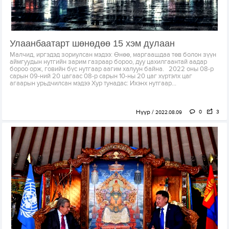
Улаанбаатарт шөнөдөө 15 хэм дулаан
Малчид, иргэдэд зориулсан мэдээ: Өнөө, маргаашдаа төв болон зүүн
аймгуудын нутгийн зарим газраар бороо, дуу цахилгаантай аадар
бороо орж, говийн бүс нутгаар аагим халуун байна. 2022 оны 08-р
сарын 09-ний 20 цагаас 08-р сарын 10-ны 20 цаг хүртэлх цаг
агаарын урьдчилсан мэдээ Хур тунадас: Ихэнх нутгаар...
Нүүр
0
3
2022.08.09