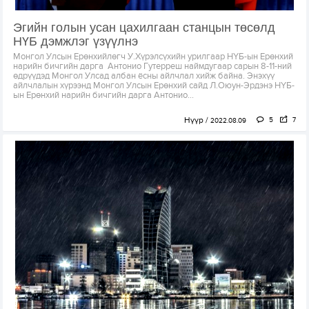
Эгийн голын усан цахилгаан станцын төсөлд
НҮБ дэмжлэг үзүүлнэ
Монгол Улсын Ерөнхийлөгч У.Хүрэлсүхийн урилгаар НҮБ-ын Ерөнхий
нарийн бичгийн дарга Антонио Гутерреш наймдугаар сарын 8-11-ний
өдрүүдэд Монгол Улсад албан ёсны айлчлал хийж байна. Энэхүү
айлчлалын хүрээнд Монгол Улсын Ерөнхий сайд Л.Оюун-Эрдэнэ НҮБ-
ын Ерөнхий нарийн бичгийн дарга Антонио...
Нүүр
5
7
2022.08.09