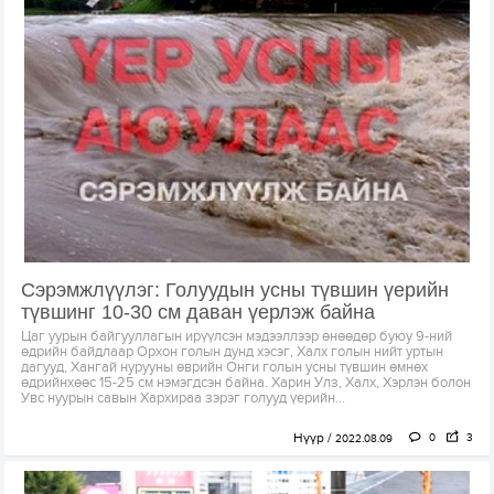
Сэрэмжлүүлэг: Голуудын усны түвшин үерийн
түвшинг 10-30 см даван үерлэж байна
Цаг уурын байгууллагын ирүүлсэн мэдээллээр өнөөдөр буюу 9-ний
өдрийн байдлаар Орхон голын дунд хэсэг, Халх голын нийт уртын
дагууд, Хангай нурууны өврийн Онги голын усны түвшин өмнөх
өдрийнхөөс 15-25 см нэмэгдсэн байна. Харин Улз, Халх, Хэрлэн болон
Увс нуурын савын Хархираа зэрэг голууд үерийн...
Нүүр
0
3
2022.08.09