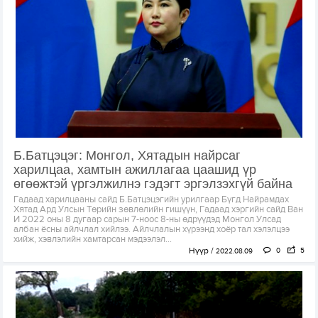
Б.Батцэцэг: Монгол, Хятадын найрсаг
харилцаа, хамтын ажиллагаа цаашид үр
өгөөжтэй үргэлжилнэ гэдэгт эргэлзэхгүй байна
Гадаад харилцааны сайд Б.Батцэцэгийн урилгаар Бүгд Найрамдах
Хятад Ард Улсын Төрийн зөвлөлийн гишүүн, Гадаад хэргийн сайд Ван
И 2022 оны 8 дугаар сарын 7-ноос 8-ны өдрүүдэд Монгол Улсад
албан ёсны айлчлал хийлээ. Айлчлалын хүрээнд хоёр тал хэлэлцээ
хийж, хэвлэлийн хамтарсан мэдээлэл...
Нүүр
0
5
2022.08.09