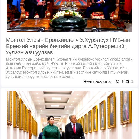
Монгол Улсын Ерөнхийлөгч У.Хүрэлсүх НҮБ-ын
Ерөнхий нарийн бичгийн дарга А.Гутеррешийг
хүлээн авч уулзав
Монгол Улсын Ерөнхийлөгч Ухнаагийн Хүрэлсүх Монгол Улсад албан
ёсны айлчлал хийж буй НҮБ-ын Ерөнхий нарийн бичгийн дарга
Антонио Гутеррешийг хүлээн авч уулзлаа. Ерөнхийлөгч Ухнаагийн
Хүрэлсүх Монгол Улсын нийгэм, эдийн засгийн хөгжилд НҮБ үнэтэй
хувь нэмэр оруулж ирсэнд талархал...
Нүүр
1
3
2022.08.09