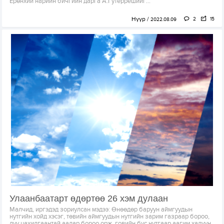
Ерөнхий нарийн бичгийн дарга А.Гутеррешийг...
Нүүр
2
15
2022.08.09
Улаанбаатарт өдөртөө 26 хэм дулаан
Малчид, иргэдэд зориулсан мэдээ: Өнөөдөр баруун аймгуудын
нутгийн хойд хэсэг, төвийн аймгуудын нутгийн зарим газраар бороо,
дуу цахилгаантай аадар бороо орж, говийн бүс нутгаар аагим халуун