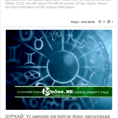
байна. 2022 оны 08 сарын 09-ний 08 цагаас 20 цаг хүртэл: Ихэнх
нутгаар солигдмол үүлтэй. Баруун аймгуудын...
Нүүр
0
1
2022.08.09
ЗУРХАЙ: Үс шинээр үргээлгэх буюу засуулахад