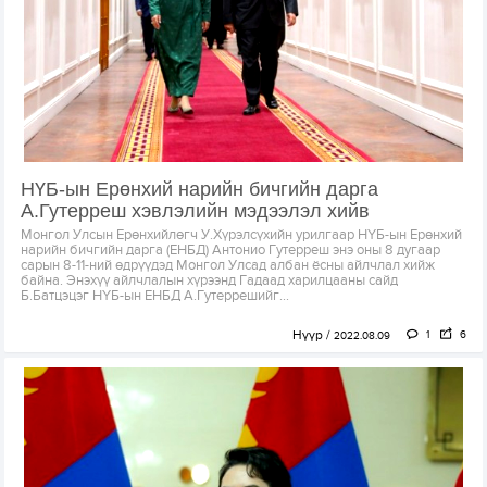
НҮБ-ын Ерөнхий нарийн бичгийн дарга
А.Гутерреш хэвлэлийн мэдээлэл хийв
Монгол Улсын Ерөнхийлөгч У.Хүрэлсүхийн урилгаар НҮБ-ын Ерөнхий
нарийн бичгийн дарга (ЕНБД) Антонио Гутерреш энэ оны 8 дугаар
сарын 8-11-ний өдрүүдэд Монгол Улсад албан ёсны айлчлал хийж
байна. Энэхүү айлчлалын хүрээнд Гадаад харилцааны сайд
Б.Батцэцэг НҮБ-ын ЕНБД А.Гутеррешийг...
Нүүр
1
6
2022.08.09