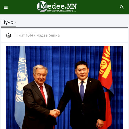
Нүүр
Нийт 16147 мэдээ байна