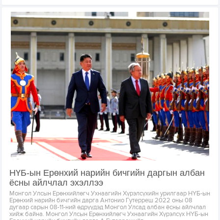
НҮБ-ын Ерөнхий нарийн бичгийн даргын албан
ёсны айлчлал эхэллээ
Монгол Улсын Ерөнхийлөгч Ухнаагийн Хүрэлсүхийн урилгаар НҮБ-ын
Ерөнхий нарийн бичгийн дарга Антонио Гутерреш 2022 оны 08
дугаар сарын 08-11-ний өдрүүдэд Монгол Улсад албан ёсны айлчлал
хийж байна. Монгол Улсын Ерөнхийлөгч Ухнаагийн Хүрэлсүх НҮБ-ын