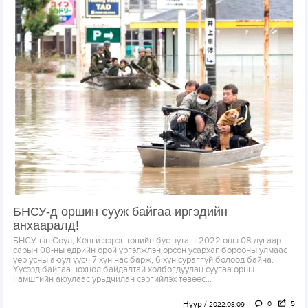
БНСУ-д оршин сууж байгаа иргэдийн
анхааралд!
БНСУ-ын Сөүл, Кёнги зэрэг төвийн бүс нутагт 2022 оны 08 дугаар
сарын 08-ны өдрийн орой үргэлжлэн орсон усархаг борооны улмаас
үер усны аюул үүсч 7 хүн нас барж, 6 хүн сураггүй болоод байна.
Үүсээд байгаа нөхцөл байдалтай холбогдуулан суугаа орны
Гамшгийн аюулаас урьдчилан сэргийлэх төвөөс...
Нүүр
0
5
2022.08.09