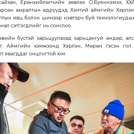
сайхан, Ерөнхийлөгчийн зөвлөх О.Буяннэмэх, ХХА
гөрсөн амралтын өдрүүдэд Хэнтий аймгийн Хэрлэн
лтын явц болон шинээр нэвтэрч буй технологиудын
нал сэтгэгдлийг нь сонслоо.
вийн бүстэй харьцуулахад харьцангуй өндөр, алс
эг. Аймгийн хэмжээнд Хэрлэн, Мөрөн гэсэн гол
т явагддаг онцлогтой юм.