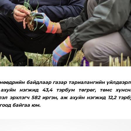
өнөөдрийн байдлаар газар тариалангийн үйлдвэрл
ахуйн нэгжид 43,4 тэрбум төгрөг, төмс хүнсн
эл эрхлэгч 582 иргэн, аж ахуйн нэгжид 12,2 тэрб
гоод байгаа юм.