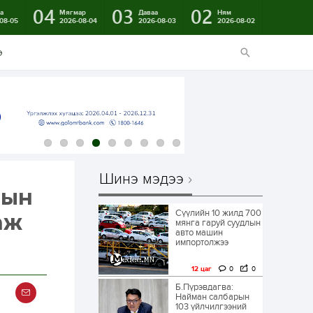
04
03
02
а
Мягмар
Даваа
Ням
08-05
2026-08-04
2026-08-03
2026-08-02
э
Шинэ мэдээ
тын
Сүүлийн 10 жилд 700
аж
мянга гаруй суудлын
авто машин
импортолжээ
12 цаг
0
0
Б.Пүрэвдагва:
Найман салбарын
103 үйлчилгээний