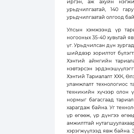
иргэн, аж ахуйн нэгж
урьдчилгаатай, 140 га
урьдчилгаатай олгоод бай
Улсын хэмжээнд үр тар
ногооных 35-40 хувьтай я
үг. Урьдчилсан дүн зургад
шийдвэр зорилтот бүлэгтэ
Хэнтий аймгийн тариала
нэвтэрсэн эрдэнэшүүлэгг
Хэнтий Тариалалт ХХК, Өл
уламжлалт технологиос т
техникийн хүчээр олон ү
нормыг багасгаад тариал
харагдаж байна. Уг техно
үр өгөөж, үр дүнгээ өгө
амжилттай нутагшуулахаар
хэрэгжүүлээд явж байна. 