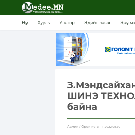
Нүүр
Хууль
Улстөр
Эдийн засаг
Эрүүл м
З.Мэндсайхан
ШИНЭ ТЕХНО
байна
Aдмин / Орон нутаг
2022.05.30