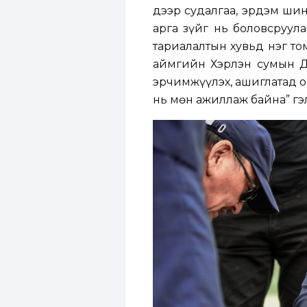
дээр судалгаа, эрдэм ши
арга зүйг нь боловсруул
тариалалтын хувьд нэг то
аймгийн Хэрлэн сумын Д
эрчимжүүлэх, ашиглатад о
нь мөн ажиллаж байна” гэл