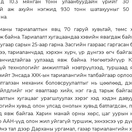
ид 10.3 мянган тонн улаанбуудайн үрийг 30
руй аж ахуйн нэгжид 930 тонн шатахууныг 50
на.
ианы тариалалтын явц 70 гаруй хувьтай, төмс 
вж байна. Тариалалт хугацаандаа хэвийн явагдаж бай
угаар сарын 25-аар гарна. Засгийн газраас гаргасан 
э, тариаланчдад хэрхэн хүрч, үр дүнгээ өгч байга
нчидтайгаа уулзаад явж байна. Нөгөөтэйгүүр К
үй технологийг амжилттай нэвтрүүлээд, туршаад 
зийт Энсада ХХК-ын тариалангийн талбайгаар орлоо
атгалзан механик боловсруулалтыг нь цөөлөөд, дэ
йлдлийг нэг явалтаар хийх, нэг га-д тарьж байга
алтын хугацааг урагшлуулах зэрэг хэд хэдэн даву
логийн хувьд олон улсад онолын хувьд батлагдсан, 
өд явж байгаа. Харин манай орны хөрс, цаг уурын
 ААН-үүд олон жил уйгагүй туршиж, эхнээсээ үр дү
Энэ тал дээр Дарханы ургамал, газар тариалангийн 