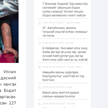
Т.Жанлав: Бидний "Шугаман бус
Н.Номтойбаяр:
системийг ойролцоо бодох
Аймгуудад
супер схемүүд" бүтээл тооцон
тулгамдаж буй
асуудлуудыг долоо
бодох математикт нээлт хийсэн
хоног бүр Засгийн
газрын...
2026-08-05 15:02:31 / Эдийн засаг
1 өдөр
0
0
ЗГ: Автобензин, дизель
УИХ-ын дарга
түлшний онцгой албан татварыг
С.Бямбацогт төрийг
тэглэлээ
төлөөлөн Сутай
хайрхны тэнгэрийг
2026-08-05 12:11:05 / Улстөр
тахих төрийн
тахилгад оролцлоо
Б.Найдалаа: Энэ өвөл илүү хүнд
1 өдөр
3
0
байж магадгүй учир төр, эрчим
хүчний байгууллагууд, иргэд
“Хотын дарга сонсож
байна” 150150 тусгай
бэлтгэлээ сайн хангах нь зүйтэй
дугаарыг
наймдугаар сарын
2026-08-05 15:06:04 / Эдийн засаг
14-нөөс ажиллуулж...
 Улсын
Нөөцийн махны худалдаа,
1 өдөр
0
0
борлуулалтыг нээлттэй ил тод
ндэсний
болгоно
“Чингис хаан” олон
 хангах
улсын нисэх буудал
2026-08-05 12:57:50 / Нүүр
руу нийтийн тээврийн
а бодит
автобус 24 цагаар
Европ дахь монголчуудын
үйлчилж байна
ргасан.
соёлын наадам боллоо
1 өдөр
1
0
сан 227
2026-08-06 10:32:53 / Улстөр
Нийслэлийн