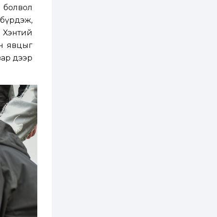
ААН-үүдийн дансыг
 болвол
битүүмжлэхгүй
бүрдэж,
1 өдөр
1
0
р Хэнтий
Нөөцийн махны
н явцыг
худалдаа,
борлуулалтыг
зар дээр
нээлттэй ил тод
болгоно
2 өдөр
0
0
ЗГ: Автобензин,
дизель түлшний
онцгой албан
татварыг тэглэлээ
2 өдөр
3
0
З.Мэндсайхан:
Хүнсний нөөцийг
бэлтгэх агуулах,
зоорь бэлтгэх ААН-
үүдэд хөнгөлөлттэй
зээл олгоно
2 өдөр
2
0
Европ дахь
монголчуудын
соёлын наадам
боллоо