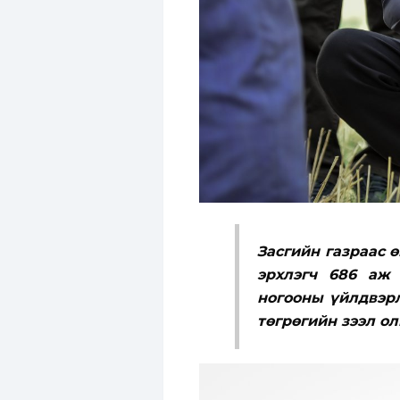
Засгийн газраас 
эрхлэгч 686 аж 
ногооны үйлдвэрл
төгрөгийн зээл ол