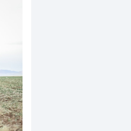
2 өдөр
0
0
Т.Жанлав: Бидний
"Шугаман бус
системийг ойролцоо
бодох супер схемүүд"
бүтээл тооцон
бодох...
2 өдөр
7
3
С.Бямбацогт:
Хэлэлцүүлгээс илүү
хэрэгжилт,
амлалтаас илүү
бодит үр дүн чухал
3 өдөр
0
0
Неймар зодог тайлах
эсэхээ 12 дугаар сард
шийднэ
3 өдөр
0
3
Нийслэлийн 30
дугаар сургуулийг 10
дугаар сарын 1-нд
ашиглалтад оруулна
3 өдөр
0
0