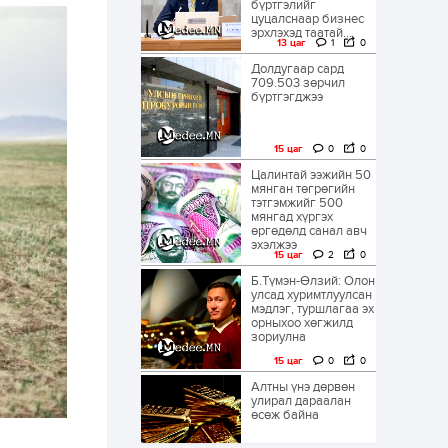
бүртгэлийг
цуцалснаар бизнес
эрхлэхэд таатай...
13 цаг
1
0
Долдугаар сард
709.503 зөрчил
бүртгэгджээ
15 цаг
0
0
Цалинтай ээжийн 50
мянган төгрөгийн
тэтгэмжийг 500
мянгад хүргэх
өргөдөлд санал авч
эхэлжээ
15 цаг
2
0
Б.Түмэн-Өлзий: Олон
улсад хуримтлуулсан
мэдлэг, туршлагаа эх
орныхоо хөгжилд
зориулна
15 цаг
0
0
Алтны үнэ дөрвөн
улирал дараалан
өсөж байна