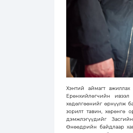
Хэнтий аймагт ажиллах
Ерөнхийлөгчийн ивээл
хөдөлгөөнийг өрнүүлж ба
зорилт тавин, хөрөнгө 
дэмжлэгүүдийг Засгийн
Өнөөдрийн байдлаар хав