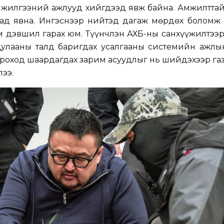
нжилгээний ажлууд хийгдээд явж байна. Амжилттай
аад явна. Ингэснээр нийтэд дагаж мөрдөх боломж 
м дэвшил гарах юм. Түүнчлэн АХБ-ны санхүүжилтээ
улааны талд баригдах усалгааны системийн ажлы
роход шаардагдах зарим асуудлыг нь шийдэхээр га
ээ.