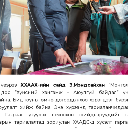
 үеэрээ
ХХААХҮ-ийн сайд З.Мэндсайхан
“Монгол
 дор “Хүнсний хангамж – Аюулгүй байдал” ү
йна. Бид юуны өмнө дотоодынхоо хэрэгцээг бүрэн
оруулалт хийж байна. Энэ хүрээнд тариаланчидда
 Газраас үзүүлэх томоохон шийдвэрүүдийг га
рын тариалалтад зориулан ХААДС-д хүсэлт гарга