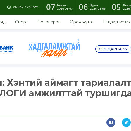
07
06
05
Баасан
Пүрэв
Лхагв
өмнөх 7 хоногт:
2026-08-07
2026-08-06
2026-
энд
Спорт
Боловсрол
Орон нутаг
Гадаад мэдэ
: Хэнтий аймагт тариалал
ЛОГИ амжилттай туршигд