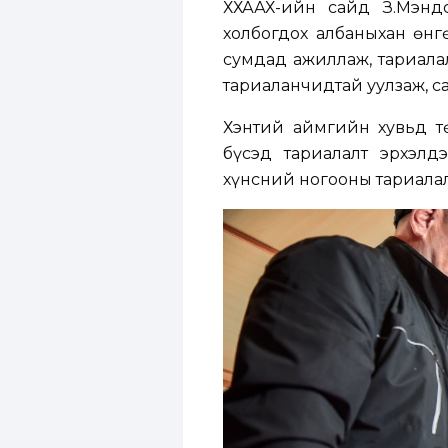
ХХААХҮ-ийн сайд З.Мэнд
холбогдох албаныхан өн
сумдад ажиллаж, тариала
тариаланчидтай уулзаж, са
Хэнтий аймгийн хувьд тө
бүсэд тариалалт эрхэлд
хүнсний ногооны тариалал