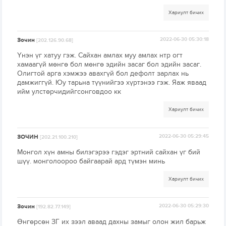
Хариулт бичих
Зочин
2022-06-30 05:30:18
[202.126.90.68]
Үнэн үг хатуу гэж. Сайхан амлах муу амлах нтр огт
хамаагүй мөнгө бол мөнгө эдийн засаг бол эдийн засаг.
Олигтой арга хэмжээ авахгүй бол дефолт зарлах нь
дамжиггүй. Юу тарьна түүнийгээ хүртэнээ гэж. Яаж яваад
ийм улстөрчидийгсонговдоо кк
Хариулт бичих
ЗОЧИН
2022-06-30 05:29:45
[202.21.100.210]
Монгол хүн амны билэгэрээ гэдэг эртний сайхан үг бий
шүү. монголоороо байгаарай ард түмэн минь
Хариулт бичих
Зочин
2022-06-30 05:29:30
[192.82.77.149]
Өнгөрсөн ЗГ их зээл аваад дахны замыг олон жил барьж