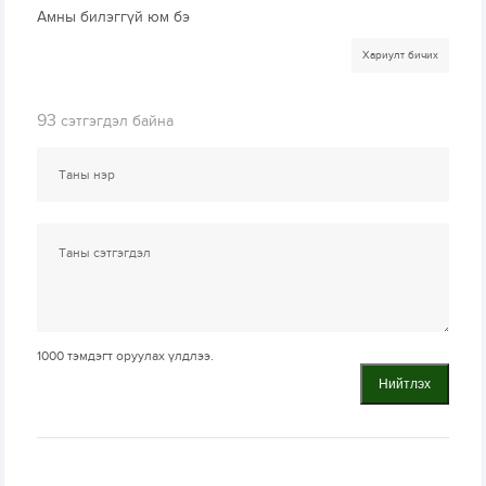
Амны билэггүй юм бэ
Хариулт бичих
93
сэтгэгдэл байна
1000
тэмдэгт оруулах үлдлээ.
Нийтлэх