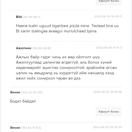
Хариулт бичих
Bibi
2022-06-30 15:09:17
[66.181.161.1]
Haana tsalin uguud bganbee pizda mine. Tavlaad bna uu.
Bi sariin tsalingaa avaagui muriulchaad bjiina.
Ажилчин
2022-06-30 11:11:17
[192.82.68.81]
Ажлын байр гэдэг чинь их өөр ойлголт шүү.
Ажиллуулаад цалингаа өгдөггүй, аль болох хүний
хөдөлмөрийг ашиглах сонирхолтой, арайхийж өгсөн
цалин нь амьдралд нь хүрдэггүй ийм нөхцөлд хэнд
ажил хийх сонирхол төрөх вэ дээ.
Зочин
2022-06-30 09:16:06
[203.23.49.170]
Бодит байдал
Хариулт бичих
Зочин
2022-06-30 09:05:50
[192.82.71.163]