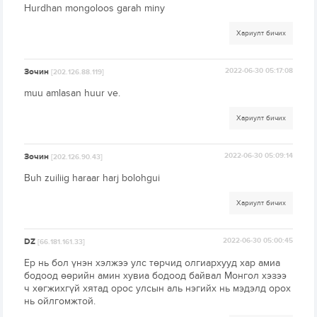
Hurdhan mongoloos garah miny
Хариулт бичих
Зочин
2022-06-30 05:17:08
[202.126.88.119]
muu amlasan huur ve.
Хариулт бичих
Зочин
2022-06-30 05:09:14
[202.126.90.43]
Buh zuiliig haraar harj bolohgui
Хариулт бичих
DZ
2022-06-30 05:00:45
[66.181.161.33]
Ер нь бол үнэн хэлжээ улс төрчид олгиархууд хар амиа
бодоод өөрийн амин хувиа бодоод байвал Монгол хэзээ
ч хөгжихгүй хятад орос улсын аль нэгийх нь мэдэлд орох
нь ойлгомжтой.