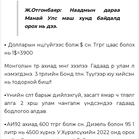
Ж.Отгонбаяр: Наадмын дараа
Манай Улс маш хүнд байдалд
орох нь дээ.
▪️ Долларын нөөцгүйгээс болж $ өснө. Төгрөг цаас болох
нь 1$=3900
Монголын төр ахиад мөнгө зээлээ. Гадаад өр улам л
нэмэгдэнэ. 3 төрлийн Бонд төлнө. Түүгээр юу хийсэн
нь тодорхой биш!!
▪️Үнийн өсөлтөө барьж дийлэхгүй, засагт ямар ч төлөвлөгөө
алга. 2 хөрш улам чангалж үндсэндээ гадаад
бодлогоо алдав.
▪️АИ92 ахиад 600 төгрөг болж өснө. Дизель болон 95 1
литр нь 4500 хүрнэ. У.Хүрэлсүхийн 2022 онд орох