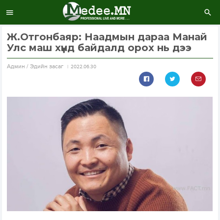
Ж.Отгонбаяр: Наадмын дараа Манай
Улс маш хүнд байдалд орох нь дээ
Aдмин / Эдийн засаг
2022.06.30