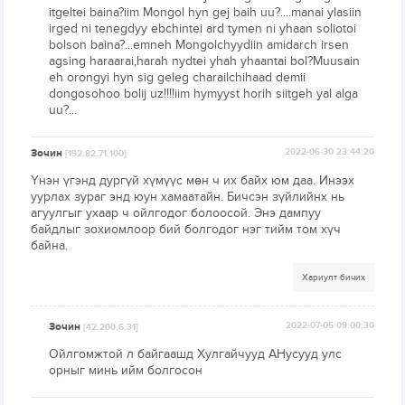
itgeltei baina?iim Mongol hyn gej baih uu?....manai ylasiin
irged ni tenegdyy ebchintei ard tymen ni yhaan soliotoi
bolson baina?...emneh Mongolchyydiin amidarch irsen
agsing haraarai,harah nydtei yhah yhaantai bol?Muusain
eh orongyi hyn sig geleg charailchihaad demii
dongosohoo bolij uz!!!!iim hymyyst horih siitgeh yal alga
uu?...
Зочин
2022-06-30 23:44:20
[192.82.71.100]
Үнэн үгэнд дургүй хүмүүс мөн ч их байх юм даа. Инээх
уурлах зураг энд юун хамаатайн. Бичсэн зүйлийнх нь
агуулгыг ухаар ч ойлгодог болоосой. Энэ дампуу
байдлыг зохиомлоор бий болгодог нэг тийм том хүч
байна.
Хариулт бичих
Зочин
2022-07-05 09:00:30
[42.200.6.31]
Ойлгомжтой л байгаашд Хулгайчууд АНусууд улс
орныг минь ийм болгосон