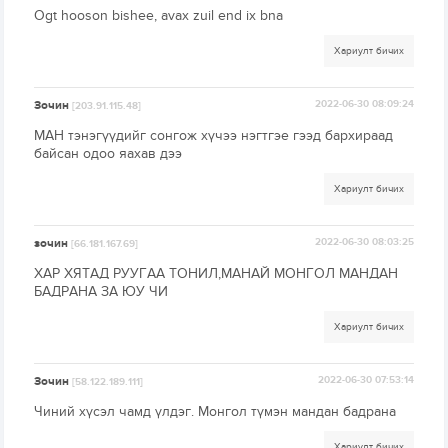
Ogt hooson bishee, avax zuil end ix bna
Хариулт бичих
Зочин
2022-06-30 08:09:24
[203.91.115.48]
МАН тэнэгүүдийг сонгож хүчээ нэгтгэе гээд бархираад
байсан одоо яахав дээ
Хариулт бичих
зочин
2022-06-30 08:03:25
[66.181.167.69]
ХАР ХЯТАД РУУГАА ТОНИЛ,МАНАЙ МОНГОЛ МАНДАН
БАДРАНА ЗА ЮУ ЧИ
Хариулт бичих
Зочин
2022-06-30 07:53:14
[58.122.189.111]
Чиний хүсэл чамд үлдэг. Монгол түмэн мандан бадрана
Хариулт бичих