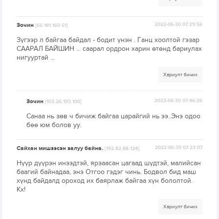
Зочин
2022-06-30 07:29:56
[66.181.160.51]
Зүгээр л байгаа байдал - бодит үнэн . Ганц хоолтой гэзар
СААРАЛ БАЙШИН ... саарал ордрон харин өтөнд бариулах
нигууртай ...
Хариулт бичих
Зочин
2022-06-30 07:46:26
[103.26.193.100]
Санаа нь зөв ч бичиж байгаа царайгий нь ээ..Энэ одоо
бөө юм болов уу.
Сайхан мишээсэн залуу байна.
2022-06-30 07:23:07
[192.82.88.124]
Нүүр дүүрэн инээдтэй, ярзаасан цагаад шүдтэй, малийсан
баагий байнадаа, энэ Отгоо гэдэг чинь. Бодвол бид маш
хүнд байдалд ороход их баярлаж байгаа хүн бололтой.
Кх!
Хариулт бичих