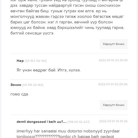
дээ. хавдар туссан найдваргүй гэсэн онош сонсчихсон
өвчтөн байгаа биш. гуньж гутрах юм алга. ер нь
монголчууд жаахан гэдсээ татаж хоолоо багасгаж мацаг
барих цаг болсон. нэг л тарган, өвчний үүр болсон
юмнууд их байна. наад бэрхшээлийг чинь туулаад гарна.
битгий сенсаци үүсгэ.
Хариулт бичих
Нар
2022-07-01 23:10:00
[59.153.112.161]
Яг үнэн өөдрөг бай. Итгэ, хүлээ.
Зочин
2022-07-01 02:09:06
[64.119.30.164]
гомо сда
Хариулт бичих
demii dongosood l baih uu?....
2022-07-01 15:01:26
[148.60.92.227]
iimerhyy har sanaatai muu dotortoi nobsnyyd zyyrdaar
toniloosoi?????????????toniloj ch baigaa baih gedegt