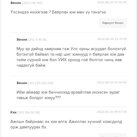
Зочин
2022-06-30 12:36:40
[202.9.46.165]
Үхсэндээ инээгээв ? Баярлах юм мөн үү тэнэгээ
Хариулт бичих
Зочин
2022-06-30 23:47:19
[202.9.46.16]
Муу эр дайнд хөөрнөө гэж Улс орны асуудал болохгүй
бүтэхгүй байвал та нар шиг юмнууд л баярлах юм даа
тийм сүрхий юм бол УИХ ороод гоё болгох чинь яав
чадахгүй байж
Зочин
2022-06-30 15:54:49
[103.229.120.204]
Ийм аймаар юм биччихээд арзайтлаа инээсэн зураг
тавьж болдог юмуу???
Ккк
2022-06-30 09:57:39
[202.126.90.28]
Ажлын байрнаас их юм алга. Ажиллах хүчний хомсдолд
орж дампуурах бх.