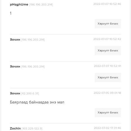
pHqghUme
2022-07-07 10:52:46
[196.196.203.214]
1
Хариулт бичих
Зочин
2022-07-07 10:52:42
[196.196.203.214]
Хариулт бичих
Зочин
2022-07-07 10:52:41
[196.196.203.214]
Хариулт бичих
Зочин
2022-07-05 09:01:18
[42.200.6.31]
Баярлаад байнаадаа энэ мал
Хариулт бичих
Zochin
2022-07-02 17:31:46
[103.229.122.9]