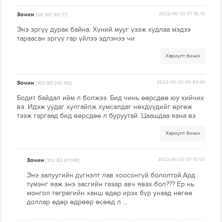
Зочин
2022-06-30 07:16:10
[66.181.161.77]
Энэ эргүү дурак байна. Хүний мууг үзэж худлаа мэдээ
тараасан эргүү гар үйлээ эдлэнээ чи
Хариулт бичих
Зочин
2022-06-30 06:47:40
[103.80.210.116]
Бодит байдал ийм л болжээ. Бид чинь өөрсдөө юу хийчих
вэ. Идэж уудаг хулгайлж хумсалдаг нөхдүүдийг өргөж
тээж гаргаад бид өөрсдөө л буруутай. Цаашдаа яана вэ
Хариулт бичих
Зочин
2022-06-30 07:15:55
[192.82.87.148]
Энэ залуугийн дүгнэлт лав хоосонгүй бололтой.Ард
түмэнг яаж энэ засгийн газар авч явах бол??? Ер нь
монгол төгрөгийн ханш өдөр ирэх бүр унаад нөгөө
доллар өдөр өдрөөр өсөөд л ...