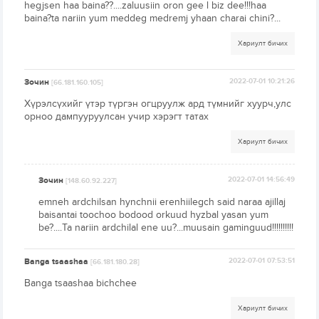
hegjsen haa baina??....zaluusiin oron gee l biz dee!!!haa
baina?ta nariin yum meddeg medremj yhaan charai chini?...
Хариулт бичих
Зочин
2022-07-01 10:21:26
[66.181.160.105]
Хүрэлсүхийг үтэр түргэн огцруулж ард түмнийг хуурч,улс
орноо дампууруулсан учир хэрэгт татах
Хариулт бичих
Зочин
2022-07-01 14:56:49
[148.60.92.227]
emneh ardchilsan hynchnii erenhiilegch said naraa ajillaj
baisantai toochoo bodood orkuud hyzbal yasan yum
be?....Ta nariin ardchilal ene uu?...muusain gaminguud!!!!!!!!!!
Banga tsaashaa
2022-07-01 07:53:51
[66.181.180.28]
Banga tsaashaa bichchee
Хариулт бичих