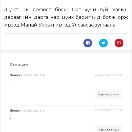
Эцэст нь дефолт болж Сөрөг хүчингүй Улсын
дараагийн дарга нар цүнх баригчид болж орж
ирээд Манай Улсын иргэд Улсаасаа зугтаана.
Сэтгэгдэл
Зочин
2022-07-07 17:01:05
[196.196.203.214]
1
Хариулт бичих
Зочин
2022-07-07 17:01:04
[196.196.203.214]
1
Хариулт бичих