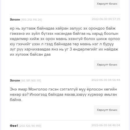
Хариулт бичих
Зочин
2022-06-30 04:57:39
[103.212.116.26]
ер нь зугтааж байнадаа хайран залуус эх орондоо байж
гэмээнэ их зүйл бүтээх насандаа байгаа нь харьд боолын
хөдөлмөр хийж эх орон маань эзэнгүй болох шинж орлоо
юу гээчийг үзэх л гээд байнадаа төр маань нэг л буруу
зүг рүү харчихваадаа янз нь уг 3 өндөрлөгийг их найдаж
их хүлээж байсан даа
Хариулт бичих
Зочин
2022-06-30 04:56:44
[66.181.160.111]
Энэ ямар Монголоо гэсэн сэтгэлгүй муу ёрлосон хөгийн
нөхөр вэ? Инээгээд байхдаа яахав,зэвүү хүрмээр амьтан
байна.
Хариулт бичих
Өөө1
2022-06-30 04:46:04
[202.126.90.140]