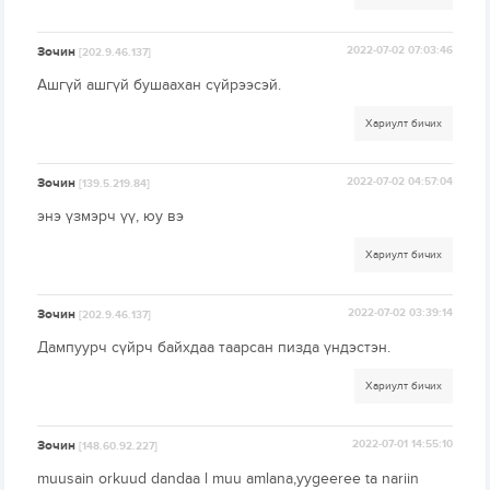
Зочин
2022-07-02 07:03:46
[202.9.46.137]
Ашгүй ашгүй бушаахан сүйрээсэй.
Хариулт бичих
Зочин
2022-07-02 04:57:04
[139.5.219.84]
энэ үзмэрч үү, юу вэ
Хариулт бичих
Зочин
2022-07-02 03:39:14
[202.9.46.137]
Дампуурч сүйрч байхдаа таарсан пизда үндэстэн.
Хариулт бичих
Зочин
2022-07-01 14:55:10
[148.60.92.227]
muusain orkuud dandaa l muu amlana,yygeeree ta nariin