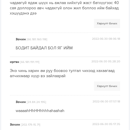
чадаагүй ядаж шүүх нь ажлаа хийхгүй жаст батхүүгээс 40
сая доллороо авч чадахгүй олон жил боллоо ийм байхад
хэцүүдэнэ дээ
Хариулт бичих
Зочин
2022-06-30 08:06:18
[66.181.160.118]
БОДИТ БАЙДАЛ БОЛ ЯГ ИЙМ
иргэн
2022-06-30 05:28:20
[66.181.191.111]
Энэ чинь харин ам руу боовоо тултал чихээд хахаагаад
алчихмаар хүүр вэ зайлаарай
Хариулт бичих
Зочин
2022-06-30 07:57:18
[24.84.24.195]
waaaahHhHHhhhhahaahah
Зочин
2022-06-30 05:17:35
[202.179.15.71]