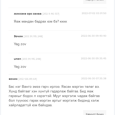
жинхэнэ орк санаа
2022-07-02 03:01:50
[202.9.46.137]
Яаж мандан бадрах юм бэ? кккк
Зочин
2022-06-30 09:40:40
[203.91.115.248]
Yag zov
unen
2022-06-30 09:35:45
[203.91.115.248]
Yag zov
зочин
2022-06-30 07:35:38
[202.126.89.64]
Бас нэг Ванго эмээ гарч ирлээ. Яасан мэргэн төлөг вэ.
Хүнд байгааг хэн хүнгүй гадарлаж байгаа. Бид яаж
гарахыг бодох л хэрэгтэй. Мууг мэргэлж чадаж байгаа
бол түүнээс гарах мэргэн аргыг мэргэлж бидэнд хэлж
хайрладаггүй юм байхдаа.
Хариулт бичих