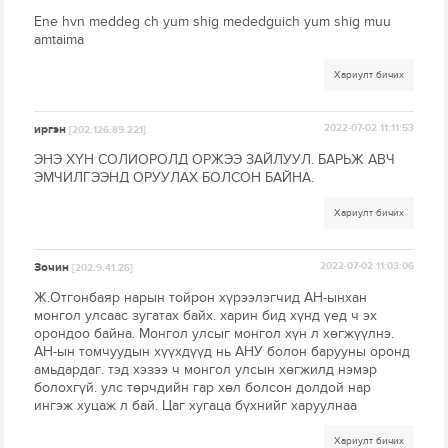
Ene hvn meddeg ch yum shig mededguich yum shig muu
amtaima
Хариулт бичих
иргэн
2022-07-02 11:11:53
[202.126.89.221]
ЭНЭ ХҮН СОЛИОРОЛД ОРЖЭЭ ЗАЙЛУУЛ. БАРЬЖ АВЧ
ЭМЧИЛГЭЭНД ОРУУЛАХ БОЛСОН БАЙНА.
Хариулт бичих
Зочин
2022-07-02 11:03:06
[202.9.41.26]
Ж.Отгонбаяр нарын тойрон хүрээлэгчид АН-ынхан
монгол улсаас зугатах байх. харин бид хүнд үед ч эх
орондоо байна. Монгол улсыг монгол хүн л хөгжүүлнэ.
АН-ын томчуудын хүүхдүүд нь АНУ болон барууны оронд
амьдардаг. тэд хэзээ ч монгол улсын хөгжилд нэмэр
болохгүй. улс төрчдийн гар хөл болсон долдой нар
ингэж хуцаж л бай. Цаг хугаца бүхнийг харуулнаа
Хариулт бичих