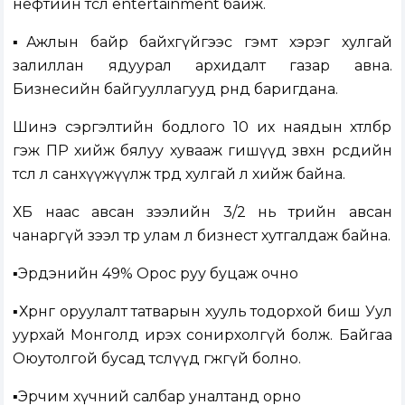
нефтийн төсөл entertainment байж.
▪️Ажлын байр байхгүйгээс гэмт хэрэг хулгай
залиллан ядуурал архидалт газар авна.
Бизнесийн байгууллагууд өрөндөө баригдана.
Шинэ сэргэлтийн бодлого 10 их наядын хөтөлбөр
гэж ПР хийж бялуу хувааж гишүүд зөвхөн өөрсдийн
төслөө л санхүүжүүлж төрд хулгай л хийж байна.
ХБ наас авсан зээлийн 3/2 нь төрийн авсан
чанаргүй зээл төр улам л бизнест хутгалдаж байна.
▪️Эрдэнийн 49% Орос руу буцаж очно
▪️Хөрөнгө оруулалт татварын хууль тодорхой биш Уул
уурхай Монголд ирэх сонирхолгүй болж. Байгаа
Оюутолгой бусад төслүүд өгөөжгүй болно.
▪️Эрчим хүчний салбар уналтанд орно