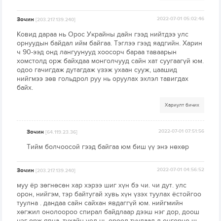
Зочин
2022-07-01 05:02:46
[203.217.139.240]
Ковид дараа нь Орос Украйны дайн гээд нийтдээ улс
орнуудын байдал ийм байгаа. Тэглээ гээд яадгийн. Харин
ч 90-ээд онд лангуунууд хоосорч бараа таваарын
хомстолд орж байхдаа монголчууд сайн хат суугаагүй юм.
одоо гачигдаж дутагдаж үзэж ухаан сууж, цаашид
нийгмээ зөв гольдрол руу нь оруулах эхлэл тавигдах
байх.
Хариулт бичих
Зочин
2022-07-01 07:51:56
[64.119.23.36]
Тийм болчоосой гээд байгаа юм биш үү энэ нөхөр
Зочин
2022-07-01 04:56:52
[203.217.139.240]
муу ёр зөгнөсөн хар хэрээ шиг хүн бэ чи. чи дут. улс
орон, нийгэм, тэр байтугай хувь хүн үзэх туулах ёстойгоо
туулна . дандаа сайн сайхан явдаггүй юм. нийгмийн
хөгжил онолоороо спирал байдлаар дээш нэг дор, доош
нэг орж явна. тухайн үед нь ороод туулаад л өнгөрнө ш