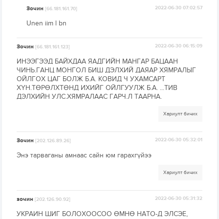
Зочин
2022-06-30 07:02:57
[66.181.161.70]
Unen iim l bn
Зочин
2022-06-30 06:15:09
[66.181.161.123]
ИНЭЭГЭЭД БАЙХДАА ЯАДГИЙН МАНГАР БАЦААН
ЧИНЬ.ГАНЦ МОНГОЛ БИШ ДЭЛХИЙ ДАЯАР ХЯМРАЛЫГ
ОЙЛГОХ ЦАГ БОЛЖ Б.А. КОВИД Ч УХАМСАРТ
ХҮН.ТӨРӨЛХТӨНД ИХИЙГ ОЙЛГУУЛЖ Б.А. ...ТИВ
ДЭЛХИЙН УЛС.ХЯМРАЛААС ГАРЧ.Л ТААРНА.
Хариулт бичих
Зочин
2022-06-30 05:32:01
[202.126.89.26]
Энэ тарваганы амнаас сайн юм гарахгүйээ
Хариулт бичих
зочин
2022-06-30 05:31:32
[202.126.90.92]
УКРАИН ШИГ БОЛОХООСОО ӨМНӨ НАТО-Д ЭЛСЭЕ,