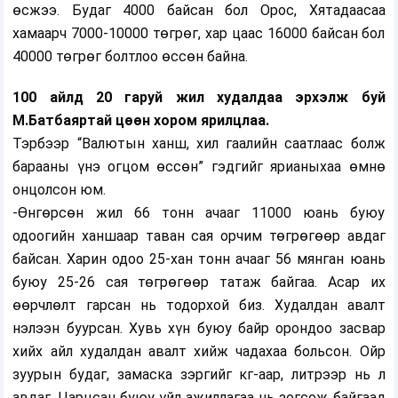
өсжээ. Будаг 4000 байсан бол Орос, Хятадаасаа
хамаарч 7000-10000 төгрөг, хар цаас 16000 байсан бол
40000 төгрөг болтлоо өссөн байна.
100 айлд 20 гаруй жил худалдаа эрхэлж буй
М.Батбаяртай цөөн хором ярилцлаа.
Тэрбээр “Валютын ханш, хил гаалийн саатлаас болж
барааны үнэ огцом өссөн” гэдгийг ярианыхаа өмнө
онцолсон юм.
-Өнгөрсөн жил 66 тонн ачааг 11000 юань буюу
одоогийн ханшаар таван сая орчим төгрөгөөр авдаг
байсан. Харин одоо 25-хан тонн ачааг 56 мянган юань
буюу 25-26 сая төгрөгөөр татаж байгаа. Асар их
өөрчлөлт гарсан нь тодорхой биз. Худалдан авалт
нэлээн буурсан. Хувь хүн буюу байр орондоо засвар
хийх айл худалдан авалт хийж чадахаа больсон. Ойр
зуурын будаг, замаска зэргийг кг-аар, литрээр нь л
авдаг. Царцсан буюу үйл ажиллагаа нь зогсож байгаад