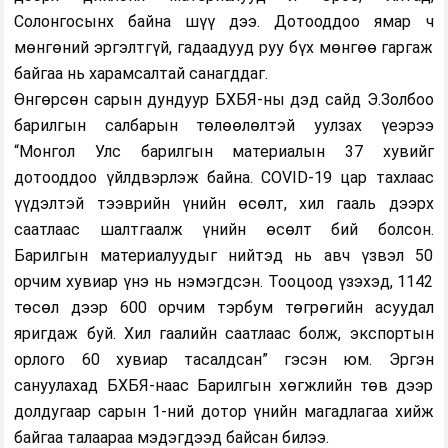
Солонгосынх байна шүү дээ. Дотооддоо ямар ч
мөнгөний эргэлтгүй, гадаадууд руу бүх мөнгөө гаргаж
байгаа нь харамсалтай санагддаг.
Өнгөрсөн сарын дундуур БХБЯ-ны дэд сайд Э.Золбоо
барилгын салбарын төлөөлөлтэй уулзах үеэрээ
“Монгол Улс барилгын материалын 37 хувийг
дотооддоо үйлдвэрлэж байна. COVID-19 цар тахлаас
үүдэлтэй тээврийн үнийн өсөлт, хил гааль дээрх
саатлаас шалтгаалж үнийн өсөлт бий болсон.
Барилгын материалуудыг нийтэд нь авч үзвэл 50
орчим хувиар үнэ нь нэмэгдсэн. Тооцоод үзэхэд, 1142
төсөл дээр 600 орчим тэрбум төгрөгийн асуудал
яригдаж буй. Хил гаалийн саатлаас болж, экспортын
орлого 60 хувиар тасалдсан” гэсэн юм. Эргэн
сануулахад БХБЯ-наас Барилгын хөгжлийн төв дээр
долдугаар сарын 1-ний дотор үнийн магадлагаа хийж
байгаа талаараа мэдэгдээд байсан билээ.