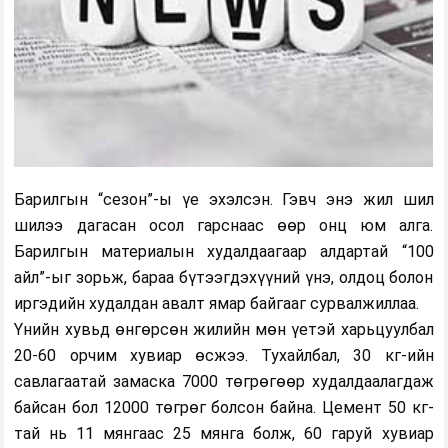
Барилгын “сезон”-ы үе эхэлсэн. Гэвч энэ жил шил
шилээ дагасан осол гарснаас өөр онц юм алга.
Барилгын материалын худалдаагаар алдартай “100
айл”-ыг зорьж, бараа бүтээгдэхүүний үнэ, олдоц болон
иргэдийн худалдан авалт ямар байгааг сурвалжиллаа.
Үнийн хувьд өнгөрсөн жилийн мөн үетэй харьцуулбал
20-60 орчим хувиар өсжээ. Тухайлбал, 30 кг-ийн
савлагаатай замаска 7000 төгрөгөөр худалдаалагдаж
байсан бол 12000 төгрөг болсон байна. Цемент 50 кг-
тай нь 11 мянгаас 25 мянга болж, 60 гаруй хувиар