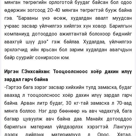
мянган төгрөгийн орлоготой буудаг байсан бол одоо
өдөржин зогсоод 20-40 мянган төгрөгтэй бууж байна
гэв. “Барааны үнэ өсөж, худалдан авалт муудсан
учраас засвар үйлчилгээ хийлгэх хүн ховор. Барилгын
компаниуд дотооддоо ажилтантай болохоор биднийг
авахгүй шүү дээ” гэж байлаа. Худалдаа, үйлчилгээ
эрхлэгчид ийн ярьсан бол зарим худалдан авагчдын
байр суурийг сонирхсон юм.
Иргэн Г.Энхсайхан: Тооцоолсноос хоёр дахин илүү
зардал гарч байна
-Гэртээ бага зэрэг засвар хийхийн тулд замаска, будаг
авахад л тооцоолсноос хоёр дахин илүү зардал гарч
байна. Арван литр будаг, 30 кг-тай замаска л 70-аад
мянга боллоо. Нэг дор бөөнөөр нь авч чадахгүй, бага
багаар цувуулж авч байна даа. Манайх дотооддоо
барилгын материал үйлдвэрлэх хэрэгтэй. Лангуун
дээрх дийлэнх материалууд л Орос, Хятад,