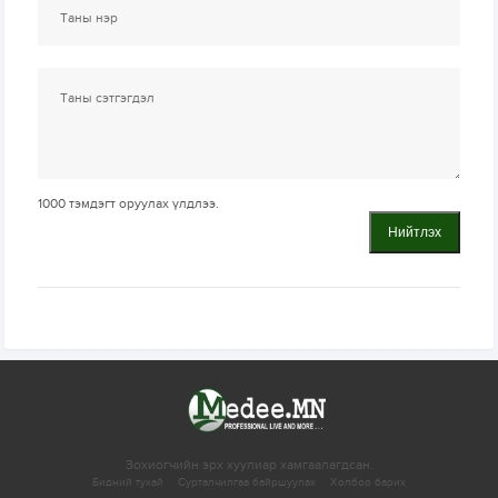
1000
тэмдэгт оруулах үлдлээ.
Нийтлэх
Зохиогчийн эрх хуулиар хамгаалагдсан.
Бидний тухай
Сурталчилгаа байршуулах
Холбоо барих