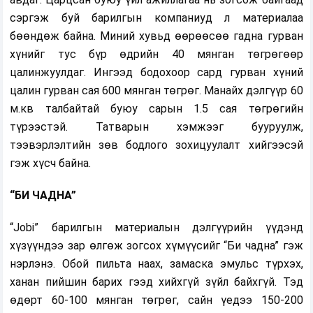
сэргэж буй барилгын компаниуд л материалаа
бөөндөж байна. Миний хувьд өөрөөсөө гадна гурван
хүнийг тус бүр өдрийн 40 мянган төгрөгөөр
цалинжуулдаг. Ингээд бодохоор сард гурван хүний
цалин гурван сая 600 мянган төгрөг. Манайх дэлгүүр 60
м.кв талбайтай буюу сарын 1.5 сая төгрөгийн
түрээстэй. Татварын хэмжээг бууруулж,
тээвэрлэлтийн зөв бодлого зохицуулалт хийгээсэй
гэж хүсч байна.
“БИ ЧАДНА”
“Jobi” барилгын материалын дэлгүүрийн үүдэнд
хүзүүндээ зар өлгөж зогсох хүмүүсийг “Би чадна” гэж
нэрлэнэ. Обой пильта наах, замаска эмульс түрхэх,
ханан пийшин барих гээд хийхгүй зүйл байхгүй. Тэд
өдөрт 60-100 мянган төгрөг, сайн үедээ 150-200