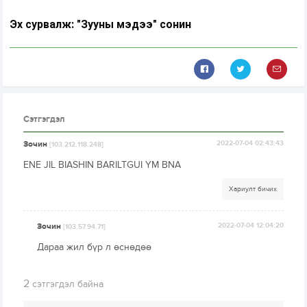
Эх сурвалж: "Зууны мэдээ" сонин
Сэтгэгдэл
Зочин
2022-07-04 02:43:43
[103.212.118.248]
ENE JIL BIASHIN BARILTGUI YM BNA
Хариулт бичих
Зочин
2022-07-04 12:04:20
[103.57.94.71]
Дараа жил бүр л өснөдөө
2
сэтгэгдэл байна