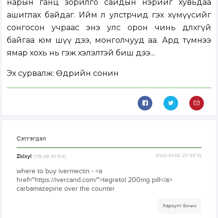
нарын ганц зорилго сайдын нэрийг хувьдаа
ашиглах байдаг. Ийм л улстөрчид гэх хүмүүсийг
сонгосон учраас энэ улс орон чинь өөдлөхгүй
байгаа юм шүү дээ, монголчууд аа. Ард түмнээ
ямар хохь нь гэж хэлэлтэй биш дээ...
Эх сурвалж: Өдрийн сонин
Сэтгэгдэл
Zklxyl
2025-01-06 23:49:12
[178.68.41.154]
where to buy ivermectin - <a
href="https://ivercand.com/">tegretol 200mg pill</a>
carbamazepine over the counter
Хариулт бичих