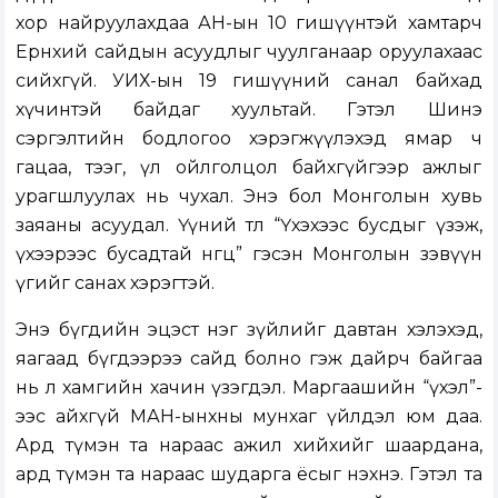
хор найруулахдаа АН-ын 10 гишүүнтэй хамтарч
Ерөнхий сайдын асуудлыг чуулганаар оруулахаас
сийхгүй. УИХ-ын 19 гишүүний санал байхад
хүчинтэй байдаг хуультай. Гэтэл Шинэ
сэргэлтийн бодлогоо хэрэгжүүлэхэд ямар ч
гацаа, тээг, үл ойлголцол байхгүйгээр ажлыг
урагшлуулах нь чухал. Энэ бол Монголын хувь
заяаны асуудал. Үүний төлөө “Үхэхээс бусдыг үзэж,
үхээрээс бусадтай нөгц” гэсэн Монголын зэвүүн
үгийг санах хэрэгтэй.
Энэ бүгдийн эцэст нэг зүйлийг давтан хэлэхэд,
яагаад бүгдээрээ сайд болно гэж дайрч байгаа
нь л хамгийн хачин үзэгдэл. Маргаашийн “үхэл”-
ээс айхгүй МАН-ынхны мунхаг үйлдэл юм даа.
Ард түмэн та нараас ажил хийхийг шаардана,
ард түмэн та нараас шударга ёсыг нэхнэ. Гэтэл та