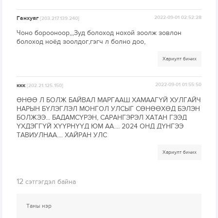
Ганхуяг
2022-09-01 02:52:28
[203.217.139.240]
Чоно борооноор,,,Зуд болоход нохой зоолж зовлон
болоход ноёд зоолдог,гэгч л болно доо,
Хариулт бичих
ккк
2022-09-01 01:55:50
[202.21.125.150]
ӨНӨӨ Л БОЛЖ БАЙВАЛ МАРГААШ ХАМААГҮЙ ХУЛГАЙЧ
НАРЫН БҮЛЭГЛЭЛ МОНГОЛ УЛСЫГ СӨНӨӨХӨД БЭЛЭН
БОЛЖЭЭ... БАДАМСҮРЭН, САРАНГЭРЭЛ ХАТАН ГЭЭД
ҮХДЭГГҮЙ ХҮҮРНҮҮД ЮМ АА.... 2024 ОНД ДҮНГЭЭ
ТАВИУЛНАА.... ХАЙРАН УЛС
Хариулт бичих
12
сэтгэгдэл байна