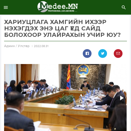
ХАРИУЦЛАГА ХАМГИЙН ИХЭЭР
НЭХЭГДЭХ ЭНЭ ЦАГ ҮЕД САЙД
БОЛОХООР УЛАЙРАХЫН УЧИР ЮУ?
Aдмин / Улстөр
2022.08.31