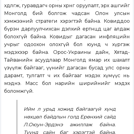
хөдөлгөж, гуравдагч орны хөрөнгө оруулалт, эрх ашгийг
Монголд бий болгож чадсан Олон улсын
хэмжээний стратеги хэрэгтэй байна. Ковиддоо
бүрэн дарлуулчихсан дэлхий ертөнцөд цаг алдаж
болохгүй байна. Ковидыг дагасан инфляцийн
учрыг одоохон олохгүй бол юунд ч хүргэж
мэдэхээр байна. Орос-Украины дайн, Хятад-
Тайванийн асуудлаар Монголд ямар их шахалт
үзүүлж байгааг, үүнийг дагасан бусад улс орны
дарамт, тулгалт ч их байгааг мэдэх хүмүүс нь
мэднэ. Масс бол нарийн ширийнийг мэдэх
боломжгүй.
Ийм л урьд хожид байгаагүй хүнд
нөхцөл байдлын голд Ерөнхий сайд
Л.Оюун-Эрдэнэ ажиллаж байна.
Түүнд сайн баг хэрэгтэй байна.