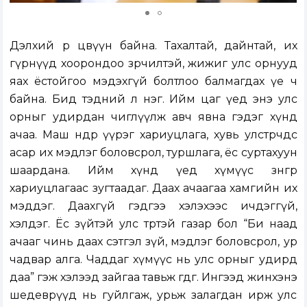
Дэлхий өөрөө цөвүүн байна. Тахалтай, дайнтай, их
гүрнүүд хоорондоо зөрчилтэй, жижиг улс орнууд
яах ёстойгоо мэдэхгүй болтлоо балмагдах үе ч
байна. Бид тэдний л нэг. Ийм цаг үед энэ улс
орныг удирдан чиглүүлж авч явна гэдэг хүнд
ачаа. Маш өндөр үүрэг хариуцлага, хувь улстөрчдөөс
асар их мэдлэг боловсрол, туршлага, ёс суртахуун
шаардана. Ийм хүнд үед хүмүүс зөнгөөрөө
хариуцлагаас зугтаадаг. Даах ачаагаа хамгийн их
мэддэг. Даахгүй гэдгээ хэлэхээс ичдэггүй,
хэлдэг. Ёс зүйтэй улс төртэй газар бол “Би наад
ачааг чинь даах сэтгэл зүй, мэдлэг боловсрол, ур
чадвар алга. Чаддаг хүмүүс нь улс орныг удирд
даа” гэж хэлээд зайгаа тавьж өгдөг. Ингээд жинхэнэ
шедеврүүд нь гуйлгаж, урьж залагдан ирж улс