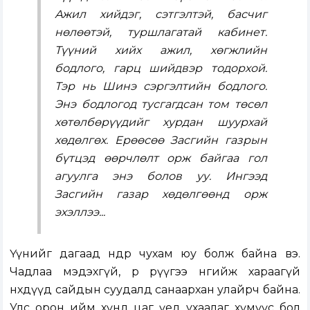
Ажил хийдэг, сэтгэлтэй, басчиг
нөлөөтэй, туршлагатай кабинет.
Түүний хийх ажил, хөгжлийн
бодлого, гарц шийдвэр тодорхой.
Тэр нь Шинэ сэргэлтийн бодлого.
Энэ бодлогод тусгагдсан том төсөл
хөтөлбөрүүдийг хурдан шуурхай
хөдөлгөх. Ерөөсөө Засгийн газрын
бүтцэд өөрчлөлт орж байгаа гол
агуулга энэ болов уу. Ингээд
Засгийн газар хөдөлгөөнд орж
эхэллээ...
Үүнийг дагаад өнөөдөр чухам юу болж байна вэ.
Чадлаа мэдэхгүй, өөр рүүгээ өнгийж хараагүй
нөхдүүд сайдын суудалд санаархан улайрч байна.
Улс орон ийм хүнд цаг үед ухаалаг хүмүүс бол