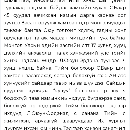
шахалттай, инфляцитай ийм хүнд цаг үеийг
туулахад нэгдмэл байдал хамгийн чухал. С.Баяр
45 суудал авчихсан намын дарга хэрнээ сөрөг
хүчнээ Засагт оруулж хамтран өнөөдөр монголчуудыг
тэжээж байгаа Оюу толгойг хөдөлгөж, гадны хөрөнгө
оруулалтыг татаж чадсан өчигдрийн түүх байна.
Монгол Улсын эдийн засгийн өсөлт 17 хувьд хүрч,
дэлхийн анхаарлыг татах хэмжээний улс төрийг
хийж чадсан. Өнөөдөр Л.Оюун-Эрдэнэ түүнээс ч
хүнд нөхцөлд байна. Тийм болохоор С.Баяр шиг
хамтарч засаглахад яагаад болохгүй гэж. АН-аас
хүмүүсийг сайдаар тавих нь зөв шүү дээ. Сайдын
суудлыг хувьдаа “чулуу” болгохоос өөр юу ч
бодохгүй яваа намынх нь нөхдүүд бүгдээрээ сайд
болохгүй нь тодорхой. Тийм болохоор тэдгээр
нөхдүүд Л.Оюун-Эрдэнэд өс санана. Тийм л
жижигхэн, арчаагүй шааруудаар Их хурлыг
дүүргэчихсэн юм чинь. Тэдгээр хонзон санагчид