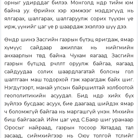
орныг удирддаг билээ. Монголд өнөөдөр тийм юм
байна уу. Өөрийнхөө хэр хэмжээг мэддэгүүд нь
ялгарах, шалгарах, шалгаруулж сорих түүхэн үе
ирж, үүнийг цаг үе өөрөө шаардаж эхэллээ шүү дээ.
Өнөөдөр шинэ Засгийн газрын бүтэц яригдаж, ямар
хүмүүс сайдаар ажиллах нь нийгмийн
анхаарлын төвд байна. Чухам яагаад Засгийн
газрын бүтцэд өөрчлөлт оруулж байгаа, яагаад
сайдуудаа солих шаардлагатай болсны гол
шалтгаан маш тодорхой гэж харагдаж байх шиг.
Нэгдүгээрт, манай улсын байршилтай холбоотой
геополитикийн асуудал. Бид өнөөдөр хийх бүх
зүйлээ бусдаас асуух, бие даагаад шийдэх ямар
ч боломжгүй байгаа нь маргашгүй үнэн. Мөнхийн
биш байгаасай. Ийм цаг үед С.Баяр шиг уранаар
Оросыг найраад, газрын тосоор Хятадад тал
засаад, сиймхийгээр нь Оюу толгой төслийг