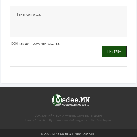
1000
тэмдэгт оруулах үлдлээ.
Нийтлэх
Зохиогчийн эрх хуулиар хамгаалагдсан.
Бидний тухай
Сурталчилгаа байршуулах
Холбоо барих
© 2020 MPO Co.ltd. All Right Reserved.