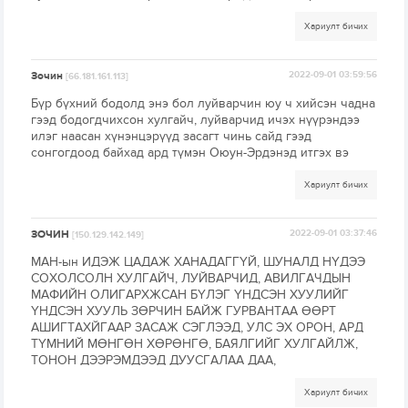
Хариулт бичих
Зочин
2022-09-01 03:59:56
[66.181.161.113]
Бүр бүхний бодолд энэ бол луйварчин юу ч хийсэн чадна
гээд бодогдчихсон хулгайч, луйварчид ичэх нүүрэндээ
илэг наасан хүнэнцэрүүд засагт чинь сайд гээд
сонгогдоод байхад ард түмэн Оюун-Эрдэнэд итгэх вэ
Хариулт бичих
ЗОЧИН
2022-09-01 03:37:46
[150.129.142.149]
МАН-ын ИДЭЖ ЦАДАЖ ХАНАДАГГҮЙ, ШУНАЛД НҮДЭЭ
СОХОЛСОЛН ХУЛГАЙЧ, ЛУЙВАРЧИД, АВИЛГАЧДЫН
МАФИЙН ОЛИГАРХЖСАН БҮЛЭГ ҮНДСЭН ХУУЛИЙГ
ҮНДСЭН ХУУЛЬ ЗӨРЧИН БАЙЖ ГУРВАНТАА ӨӨРТ
АШИГТАХЙГААР ЗАСАЖ СЭГЛЭЭД, УЛС ЭХ ОРОН, АРД
ТҮМНИЙ МӨНГӨН ХӨРӨНГӨ, БАЯЛГИЙГ ХУЛГАЙЛЖ,
ТОНОН ДЭЭРЭМДЭЭД ДУУСГАЛАА ДАА,
Хариулт бичих