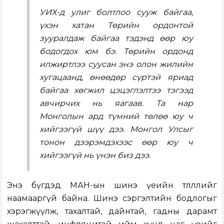
УИХ-д улиг болтлоо сууж байгаа,
үхэн хатан Төрийн ордонтой
зууралдаж байгаа тэдэнд өөр юу
бодогдох юм бэ. Төрийн ордонд
илжиртлээ суусан энэ олон жилийн
хугацаанд, өнөөдөр сүртэй яриад
байгаа хөгжил цэцэглэлтээ тэгээд
авчирчих нь яагаав. Та нар
Монголын ард түмний төлөө юу ч
хийгээгүй шүү дээ. Монгол Улсыг
тонон дээрэмдэхээс өөр юу ч
хийгээгүй нь үнэн биз дээ.
Энэ бүгдэд МАН-ын шинэ үеийн төлөөллийг
наамааргүй байна. Шинэ сэргэлтийн бодлогыг
хэрэгжүүлж, тахалтай, дайнтай, гадны дарамт