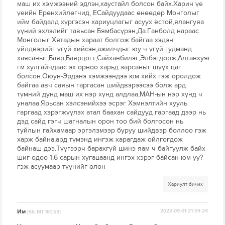
маш их хэмжээний эдлэн,хаустайл болсон байх.Харин үе
үеийн Ерөнхийлөгчид, ЕСайдуудаас өнөөдөр Монголыг
ийм байдалд хүргэсэн хариуцлагыг асуух ёстой,ялангуяа
үүний эхлэлийг тавьсан Бямбасүрэн,Да.Ганболд нараас
Монголыг Хятадын хараат болгож байгаа хэдэн
үйлдвэрийг үгүй хийсэн,ажилчдыг юу ч үгүй гудманд
хаясаныг,Баяр,Баярцогт,Сайханбилэг,Элбэгдорж,Алтанхуяг
гм хулгайчдаас эх орноо харьд зарсаныг шүүх цаг
болсон.Оюун-Эрдэнэ хэмжээндээ юм хийх гэж оролдож
байгаа авч саяын гаргасан шийдвэрээсээ болж ард
түмний дунд маш их нэр хүнд алдлаа,МАН-ын нэр хүнд ч
уналаа.Ярьсан хэлсэнийхээ эсрэг Хэмнэлтийн хууль
гаргаад хэрэгжүүлэх атал баахан сайдууд гаргаад дээр нь
дэд сайд гэгч шагналын орон тоо бий болгосон нь
туйлын гайхамаар эргэлзмээр буруу шийдвэр боллоо гэж
харж байна,ард түмэнд ингэж харагдаж ойлгогдож
байнаш дээ.Түүгээрч барахгүй шинэ яам ч байгуулж байх
шиг одоо 1,6 сарын хугацаанд ингэх хэрэг байсан юм уу?
гэж асуумаар түүнийг олон
Хариулт бичих
Им
2022-09-01 21:59:24
[66.181.161.53]