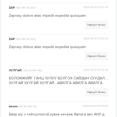
ZAP
2024-05-21 21:23:24
[180.149.96.203]
Zaproxy dolore alias impedit expedita quisquam.
Хариулт бичих
ZAP
2024-05-21 21:23:24
[180.149.96.203]
Zaproxy dolore alias impedit expedita quisquam.
Хариулт бичих
ХУЛГАЙ
2022-10-10 02:32:09
[202.21.125.150]
БОЛОМЖИЙГ ГАНЦ ЧУЛУУ БОЛГОХ САЙДЫН СУУДАЛ....
ХУЛГАЙ ХУЛГАЙ ХУЛГАЙ....АВИЛГА АВИЛГА АВИЛГА
Хариулт бичих
зочин
2022-09-02 04:41:46
[66.181.160.34]
Баяр юу ч гийгүүлээгүй,хувиа хичээж Авлига авч АНУ-д