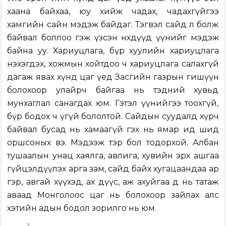
хаана байхаа, юу хийж чадах, чадахгүйгээ
хамгийн сайн мэдэж байдаг. Тэгвэл сайд л болж
байвал боллоо гэж үзсэн нөхдүүд үүнийг мэдэж
байна уу. Хариуцлага, бүр хуулийн хариуцлага
нэхэгдэх, хожмын хойтдоо ч хариуцлага салахгүй
дагаж явах хүнд цаг үед Засгийн газрын гишүүн
болохоор улайрч байгаа нь тэдний хувьд
мунхаглал санагдах юм. Гэтэл үүнийгээ тоохгүй,
бүр бодох ч үгүй бололтой. Сайдын суудалд хүрч
байвал бусад нь хамаагүй гэх нь ямар ид шид
оршсоных вэ. Мэдээж тэр бол тодорхой. Албан
тушаалын унац хаялга, авлига, хувийн эрх ашгаа
гүйцэлдүүлэх арга зам, сайд байх хугацаандаа ар
гэр, авгай хүүхэд, ах дүүс, аж ахуйгаа өөд нь татаж
аваад Монголоос цаг нь болохоор зайлах алс
хэтийн адын бодол зорилго нь юм.