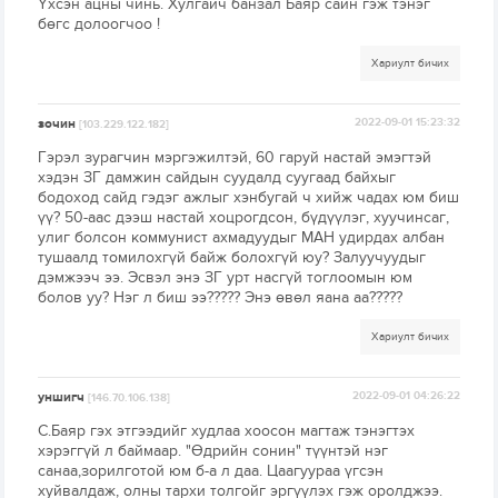
Үхсэн ацны чинь. Хулгайч банзал Баяр сайн гэж тэнэг
бөгс долоогчоо !
Хариулт бичих
зочин
2022-09-01 15:23:32
[103.229.122.182]
Гэрэл зурагчин мэргэжилтэй, 60 гаруй настай эмэгтэй
хэдэн ЗГ дамжин сайдын суудалд суугаад байхыг
бодоход сайд гэдэг ажлыг хэнбугай ч хийж чадах юм биш
үү? 50-аас дээш настай хоцрогдсон, бүдүүлэг, хуучинсаг,
улиг болсон коммунист ахмадуудыг МАН удирдах албан
тушаалд томилохгүй байж болохгүй юу? Залуучуудыг
дэмжээч ээ. Эсвэл энэ ЗГ урт насгүй тоглоомын юм
болов уу? Нэг л биш ээ????? Энэ өвөл яана аа?????
Хариулт бичих
уншигч
2022-09-01 04:26:22
[146.70.106.138]
С.Баяр гэх этгээдийг худлаа хоосон магтаж тэнэгтэх
хэрэггүй л баймаар. "Өдрийн сонин" түүнтэй нэг
санаа,зорилготой юм б-а л даа. Цаагуураа үгсэн
хуйвалдаж, олны тархи толгойг эргүүлэх гэж оролджээ.