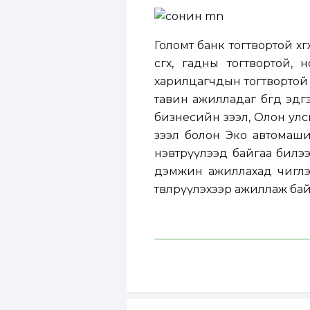
Голомт банк тогтвортой х
өсгөх, гадны тогтвортой,
харилцагчдын тогтвортой 
тавин ажилладаг бөгөөд э
бизнесийн зээл, Олон ул
зээл болон Эко автомаши
нэвтрүүлээд байгаа билээ
дэмжин ажиллахад чиглэх
төвлөрүүлэхээр ажиллаж бай