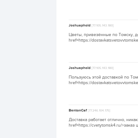
Joshuaphold
[77.105.143.180]
Цветы, привезённые по Томску, де
href=https://dostavkatsvetovvtomsk
Joshuaphold
[77.105.143.180]
Пользуюсь этой доставкой по Томс
href=https://dostavkatsvetovvtomsk
BentonCaf
[77.246.104.175]
Доставка работает отлично, никак
href=https://cvetytomsk4.ru/>заказ