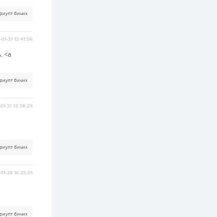
риулт бичих
2 өдөр
2
0
Өнгөрсөн сард
1,439.2 кг үнэт
01-31 13:41:56
металл худалдан
авчээ
. <a
2 өдөр
0
0
Б.Найдалаа: Энэ
риулт бичих
өвөл илүү хүнд байж
магадгүй учир төр,
эрчим хүчний
байгууллагууд, иргэд
01-31 13:38:29
бэлтгэлээ сайн...
2 өдөр
6
0
Өнөөдөр сондгой
тоогоор төгссөн
автомашинтай иргэд
риулт бичих
бензин авна
2 өдөр
0
3
01-28 16:25:01
ЗГ: Шатахууны
хангамж,
нийлүүлэлтийг
тогтворжуулах
асуудлыг хэлэлцэж
байна
риулт бичих