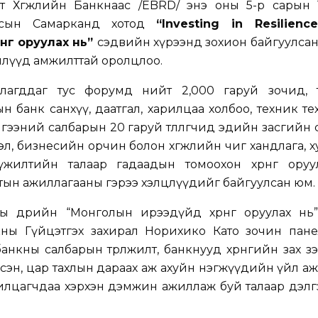
т Хөгжлийн Банкнаас /EBRD/ энэ оны 5-р сарын 1
улсын Самарканд хотод
“Investing in Resilien
нгө оруулах нь”
сэдвийн хүрээнд зохион байгуулса
өллүүд амжилттай оролцлоо.
агддаг тус форумд нийт 2,000 гаруй зочид, төлө
 банк санхүү, даатгал, харилцаа холбоо, техник те
гээний салбарын 20 гаруй төлөөлөгчид эдийн засгийн
зээл, бизнесийн орчин болон хөгжлийн чиг хандлага, х
үжилтийн талаар гадаадын томоохон хөрөнгө оруу
амтын ажиллагааны гэрээ хэлцлүүдийг байгуулсан юм.
ы өдрийн “Монголын ирээдүйд хөрөнгө оруулах нь”
кны Гүйцэтгэх захирал Норихико Като зочин пане
нкны салбарын төрөлжилт, банкнууд хөрөнгийн зах з
сэн, цар тахлын дараах аж ахуйн нэгжүүдийн үйл а
рилцагчдаа хэрхэн дэмжин ажиллаж буй талаар дэл