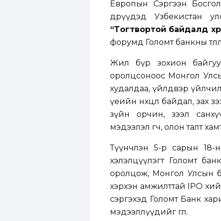
Европын Сэргээн Босгол
өдрүүдэд Узбекистан 
“Tогтвортой байдалд хөрө
форумд Голомт банкны төлө
Жил бүр зохион байгуул
оролцсоноос Монгол Улсын
худалдаа, үйлдвэр үйлчил
үеийн нөхцөл байдал, зах 
зүйн орчин, зээл санхү
мэдээлэл өгч, олон талт х
Түүнчлэн 5-р сарын 18-н
хэлэлцүүлэгт Голомт бан
оролцож, Монгол Улсын ба
хэрхэн амжилттай IPO хий
сэргэхэд Голомт Банк ха
мэдээллүүдийг өглөө.