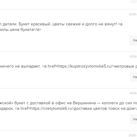
2026-
 детали. Букет красивый, цветы свежие и долго не вянут! <a
офилы цена букета</a>
Ха
2026-
ничего не выпадает. <a href=https://kupitrozyvtomske5.ru/>метровые 
Ха
2026-
жской» букет с доставкой в офис на Вершинина — коллеги до сих п
арок. <a href=https://cvetytomsk6.ru>доставка цветов томск на дом<
Ха
2025-