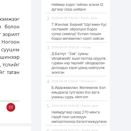
Неймар зодог тайлах эсэхээ 12
Н.Номтойбаяр:
дугаар сард шийднэ
Аймгуудад
тулгамдаж буй
асуудлуудыг долоо
 хэмжээг
2026-08-05 11:49:38 / Эдийн засаг
хоног бүр Засгийн
Т.Жанлав: Бидний "Шугаман бус
ын болон
газрын хуралдаанд...
системийг ойролцоо бодох
1 өдөр
0
0
г зорилт
супер схемүүд" бүтээл тооцон
УИХ-ын дарга
бодох математикт нээлт хийсэн
С.Бямбацогт төрийг
, Ногоон
төлөөлөн Сутай
2026-08-04 10:08:29 / Улстөр
 сууцны
хайрхны тэнгэрийг
тахих төрийн
Д.Батлут: “Зэв” сумны
 шинээр
тахилгад оролцлоо
үйлдвэрийг ашиглалтад оруулж,
1 өдөр
2
0
гурван нэр төрлийг үйлдвэрлэн
 төслийг
дотоодын хэрэгцээнд нийлүүлж
“Хотын дарга сонсож
г татан
байна” 150150 тусгай
эхэлсэн
дугаарыг
наймдугаар сарын
2026-08-04 11:28:33 / Боловсрол
14-нөөс ажиллуулж
Б.Идэржавхлан: Математик бол
эхэлнэ
1 өдөр
0
0
амьдралд тулгарах бүх арга
ухааны суурь ойлголт
“Чингис хаан” олон
улсын нисэх буудал
2026-08-04 10:30:38 / Эдийн засаг
руу нийтийн тээврийн
автобус 24 цагаар
Наймдугаар сард 270 мянга
үйлчилж байна
гаруй тонн шатахуун
импортлохоор баталгаажуулжээ
1 өдөр
1
0
Нийслэлийн
2026-08-04 10:37:33 / Эдийн засаг