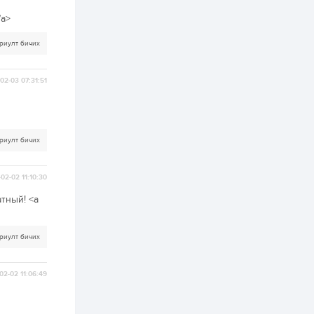
ААН-үүдийн дансыг
битүүмжлэхгүй
/a>
1 өдөр
1
0
риулт бичих
Нөөцийн махны
худалдаа,
борлуулалтыг
02-03 07:31:51
нээлттэй ил тод
болгоно
2 өдөр
0
0
ЗГ: Автобензин,
дизель түлшний
риулт бичих
онцгой албан
татварыг тэглэлээ
02-02 11:10:30
2 өдөр
3
0
атный! <a
З.Мэндсайхан:
Хүнсний нөөцийг
бэлтгэх агуулах,
зоорь бэлтгэх ААН-
риулт бичих
үүдэд хөнгөлөлттэй
зээл олгоно
2 өдөр
1
0
02-02 11:06:49
Европ дахь
монголчуудын
соёлын наадам
боллоо