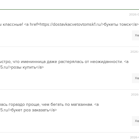
2026-0
классные! <a href=https://dostavkacvetovtomsk1.ru/>букеты томск</a>
Ха
2026-
ыстро, что именинница даже растерялась от неожиданности. <a
e5.ru/>розы купить</a>
Ха
2026-
ась гораздо проще, чем бегать по магазинам. <a
e5.ru/>букет роз заказать</a>
Ха
2026-