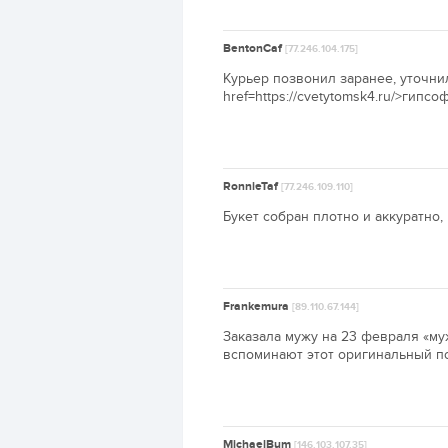
BentonCaf
[77.246.104.175]
Курьер позвонил заранее, уточнил
href=https://cvetytomsk4.ru/>гипс
RonnieTaf
[77.246.109.110]
Букет собран плотно и аккуратно, 
Frankemura
[89.110.67.144]
Заказала мужу на 23 февраля «му
вспоминают этот оригинальный под
MichaelBum
[146.103.107.35]