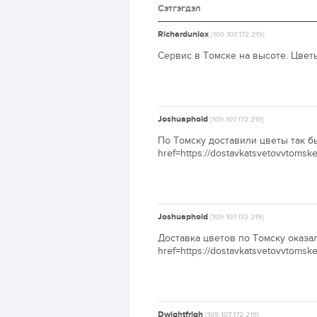
Сэтгэгдэл
Richardunlox
[109.107.172.219]
Сервис в Томске на высоте. Цветы 
Joshuaphold
[109.107.172.219]
По Томску доставили цветы так б
href=https://dostavkatsvetovvtomsk
Joshuaphold
[109.107.172.219]
Доставка цветов по Томску оказал
href=https://dostavkatsvetovvtomsk
Dwightfrigh
[109.107.172.219]