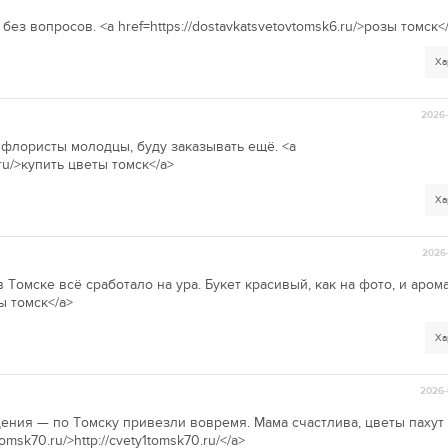
без вопросов. <a href=https://dostavkatsvetovtomsk6.ru/>розы томск<
Ха
2026-
, флористы молодцы, буду заказывать ещё. <a
.ru/>купить цветы томск</a>
Ха
2026-
 Томске всё сработало на ура. Букет красивый, как на фото, и аром
ты томск</a>
Ха
2026-
ения — по Томску привезли вовремя. Мама счастлива, цветы пахут
omsk70.ru/>http://cvety1tomsk70.ru/</a>