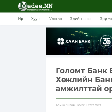
Нүүр
Хууль
Улстөр
Эдийн засаг
Эрүүл м
Голомт Банк 
Хөгжлийн Ба
амжилттай о
Aдмин / Эдийн засаг
2023.05.22