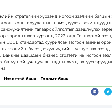
өгжлийн стратегийн хүрээнд ногоон зээлийн багцын
 ногоон хөрөнгө оруулалтыг нэмэгдүүлэх, ажилтнууд
санхүүжилтийн талаарх ойлголтыг дээшлүүлэх зэрэ
дгээр зорилтынхоо хүрээнд 2022 онд Тогтвортой зээл
сын EDGE стандартад суурилсан Ногоон амины орон
ны зээлийн бүтээгдэхүүнүүдийг тус тус зах зээлд
. Банкны цаашдын бизнес стратеги нь ногоон зээл,
 ба үүнтэй уялдуулан гадны хямд эx үүсвэрүүдий
на.
Нээлттэй банк - Голомт банк