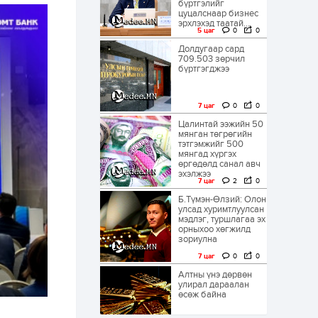
бүртгэлийг
цуцалснаар бизнес
эрхлэхэд таатай...
5 цаг
0
0
Долдугаар сард
709.503 зөрчил
бүртгэгджээ
7 цаг
0
0
Цалинтай ээжийн 50
мянган төгрөгийн
тэтгэмжийг 500
мянгад хүргэх
өргөдөлд санал авч
эхэлжээ
7 цаг
2
0
Б.Түмэн-Өлзий: Олон
улсад хуримтлуулсан
мэдлэг, туршлагаа эх
орныхоо хөгжилд
зориулна
7 цаг
0
0
Алтны үнэ дөрвөн
улирал дараалан
өсөж байна