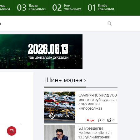
03
02
01
мар
Даваа
Ням
Бямба
6-08-04
2026-08-03
2026-08-02
2026-08-01
э
Шинэ мэдээ
Сүүлийн 10 жилд 700
мянга гаруй суудлын
авто машин
импортолжээ
4 цаг
0
0
Б.Пүрэвдагва:
Найман салбарын
103 үйлчилгээний