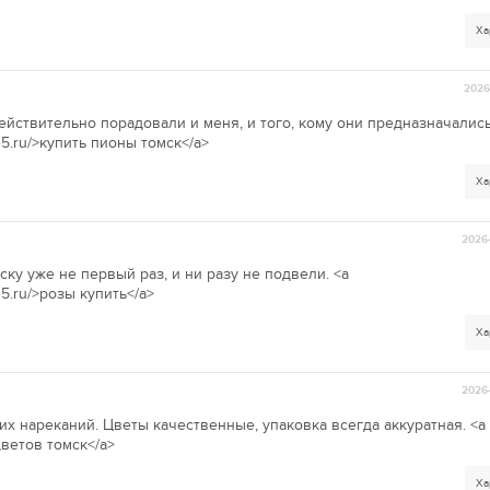
Ха
2026-
йствительно порадовали и меня, и того, кому они предназначались
e5.ru/>купить пионы томск</a>
Ха
2026-
ку уже не первый раз, и ни разу не подвели. <a
e5.ru/>розы купить</a>
Ха
2026-
их нареканий. Цветы качественные, упаковка всегда аккуратная. <a
 цветов томск</a>
Ха