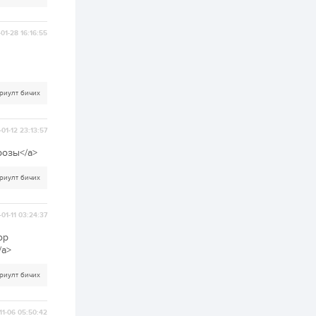
2 өдөр
0
0
Т.Жанлав: Бидний
"Шугаман бус
01-28 16:16:55
системийг ойролцоо
бодох супер схемүүд"
бүтээл тооцон бодох
математикт нээлт...
2 өдөр
7
3
риулт бичих
С.Бямбацогт:
Хэлэлцүүлгээс илүү
хэрэгжилт,
амлалтаас илүү
01-12 23:13:57
бодит үр дүн чухал
розы</a>
3 өдөр
0
0
Неймар зодог тайлах
риулт бичих
эсэхээ 12 дугаар сард
шийднэ
01-11 03:24:37
3 өдөр
0
3
ор
Нийслэлийн 30
/a>
дугаар сургуулийг 10
дугаар сарын 1-нд
ашиглалтад оруулна
риулт бичих
3 өдөр
0
0
11-06 05:50:42