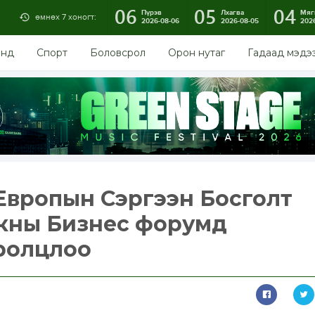
06
05
04
Пүрэв
Лхагва
Мяг
өмнөх 7 хоногт:
2026-08-06
2026-08-05
202
энд
Спорт
Боловсрол
Орон нутаг
Гадаад мэдэ
Европын Сэргээн Босголт
нкны Бизнес форумд
ролцлоо