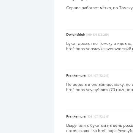
Сервис работает чётко, по Томску 
Dwightfrigh
[109.107.172.219]
Букет доехал по Томску в идеале
href=https://dostavkatsvetovtomsk6
Frankemura
[109.107.172.219]
Не верила в онлайн-доставку, но в
href=https://cvety1tomsk70.ru/>цве
Frankemura
[109.107.172.219]
Выручили с букетом на день рожд
потрясающе! <a href=https://cvety1t