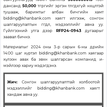
дансанд
50,000
төгрөгийг эргэн төлөгдөхгүй нөхцөлтэй
тушааж, баримтыг албан бичгийн хамт
bidding@khanbank.com
хаягт илгээж, сонгон
шалгаруулалтын өгөгдөл, мэдээллийг авна уу.
Гүйлгээний утга дээр
RFP24-0943
дугаарыг
заавал бичнэ.
Материалыг 2024 оны 3-р сарын 6-ны өдрийн
14:00 цаг хүртэл
bidding@khanbank.com
хаягаар
хүлээн авах ба зөвхөн шалгарсан компанид и-
мэйлээр хариу мэдэгдэнэ.
Жич:
Сонгон шалгаруулалттай холбоотой
мэдээллийг
bidding@khanbank.com
хаягт
хандаж авна уу.