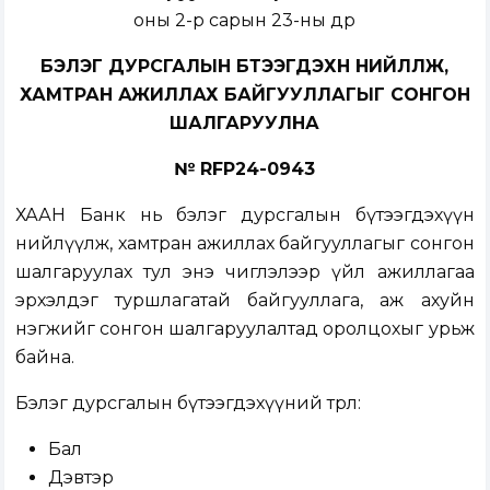
оны 2-р сарын 23-ны өдөр
БЭЛЭГ ДУРСГАЛЫН БҮТЭЭГДЭХҮҮН НИЙЛҮҮЛЖ,
ХАМТРАН АЖИЛЛАХ БАЙГУУЛЛАГЫГ СОНГОН
ШАЛГАРУУЛНА
№ RFP24-0943
ХААН Банк нь бэлэг дурсгалын бүтээгдэхүүн
нийлүүлж, хамтран ажиллах байгууллагыг сонгон
шалгаруулах тул энэ чиглэлээр үйл ажиллагаа
эрхэлдэг туршлагатай байгууллага, аж ахуйн
нэгжийг сонгон шалгаруулалтад оролцохыг урьж
байна.
Бэлэг дурсгалын бүтээгдэхүүний төрөл:
Бал
Дэвтэр