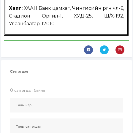
Хаяг:
ХААН Банк цамхаг, Чингисийн өргөн чөлөө-6,
Стадион Оргил-1, ХУД-25, Ш/Х-192,
Улаанбаатар-17010
Сэтгэгдэл
0
сэтгэгдэл байна