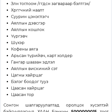
Зөөлөн тоглоом /өгөгдсөн загвараар бэлтгэх/
Хөргөгчний наалт
Суурин цэнэглэгч
Аяллын дэвсгэр
Аяллын кошлок
Үүргэвч
Шүхэр
Кофены аяга
Арьсан түрийвч, карт холдер
Гангар шаазан эдлэл
Аяллын вискиний сэт
Цагны хайрцаг
Бэлэг боодог тууз
Цаасан хайрцаг
Цаасан тор
Сонгон шалгаруулалтад оролцох хүсэлтэй
байгууллагууд ХААН Банкны
5000000015
тоот