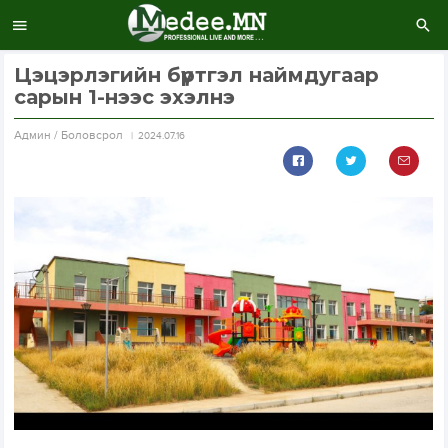
Цэцэрлэгийн бүртгэл наймдугаар
сарын 1-нээс эхэлнэ
Aдмин / Боловсрол
2024.07.16