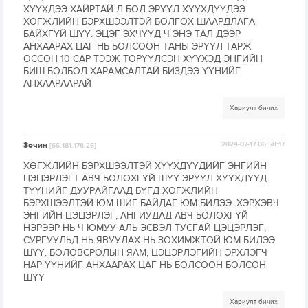
ХҮҮХДЭЭ ХАЙРТАЙ Л БОЛ ЭРҮҮЛ ХҮҮХДҮҮДЭЭ
ХӨГЖЛИЙН БЭРХШЭЭЛТЭЙ БОЛГОХ ШААРДЛАГА
БАЙХГҮЙ ШҮҮ. ЭЦЭГ ЭХЧҮҮД Ч ЭНЭ ТАЛ ДЭЭР
АНХААРАХ ЦАГ НЬ БОЛСООН ТАНЫ ЭРҮҮЛ ТАРЖ
ӨССӨН 10 САР ТЭЭЖ ТӨРҮҮЛСЭН ХҮҮХЭД ЭНГИЙН
БИШ БОЛБОЛ ХАРАМСАЛТАЙ БИЗДЭЭ ҮҮНИЙГ
АНХААРААРАЙ
Хариулт бичих
Зочин
2024-07-17 06:58:17
[66.181.178.26]
ХӨГЖЛИЙН БЭРХШЭЭЛТЭЙ ХҮҮХДҮҮДИЙГ ЭНГИЙН
ЦЭЦЭРЛЭГТ АВЧ БОЛОХГҮЙ ШҮҮ ЭРҮҮЛ ХҮҮХДҮҮД
ТҮҮНИЙГ ДУУРАЙГААД БҮГД ХӨГЖЛИЙН
БЭРХШЭЭЛТЭЙ ЮМ ШИГ БАЙДАГ ЮМ БИЛЭЭ. ХЭРХЭВЧ
ЭНГИЙН ЦЭЦЭРЛЭГ, АНГИУДАД АВЧ БОЛОХГҮЙ
НЭРЭЭР НЬ Ч ЮМУУ АЛЬ ЭСВЭЛ ТУСГАЙ ЦЭЦЭРЛЭГ,
СУРГУУЛЬД НЬ ЯВУУЛАХ НЬ ЗОХИМЖТОЙ ЮМ БИЛЭЭ
ШҮҮ. БОЛОВСРОЛЫН ЯАМ, ЦЭЦЭРЛЭГИЙН ЭРХЛЭГЧ
НАР ҮҮНИЙГ АНХААРАХ ЦАГ НЬ БОЛСООН БОЛСОН
ШҮҮ
Хариулт бичих