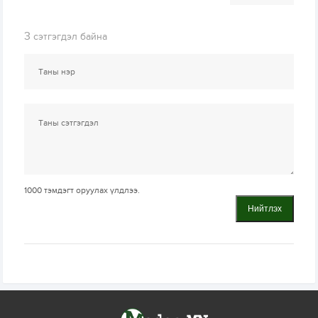
3
сэтгэгдэл байна
1000
тэмдэгт оруулах үлдлээ.
Нийтлэх