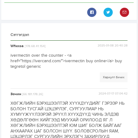
Сэтгэгдэл
Wfwxsa
2025-01-08 20:40:28
[178.68.41.154]
ivermectin over the counter - <a
href="https://ivercand.com/">ivermectin buy online</a> buy
tegretol generic
Хариулт бичих
Зочин
2024-07-17 07:04:42
[66.181.178.26]
ХӨГЖЛИЙН БЭРХШЭЭЛТЭЙ ХҮҮХДҮҮДИЙГ ГЭРЭЭР НЬ
БОЛОН ТУСГАЙ ЦЭЦЭРЛЭГ, СУРГУУЛИАР НЬ
ХҮМҮҮЖҮҮЛЭЭРЭЙ ЭРҮҮЛ ХҮҮХДҮҮД ЧИНЬ ЭЛДЭВ
ХӨДӨЛГӨӨН ХИЙГЭЭД МУУХАЙ ОРИЛООД ЯГ Л
ХӨГЖЛИЙН БЭРХШЭЭЛТЭЙ ЮМ ШИГ БОЛЖ БАЙГААГ
АНХААРАХ ЦАГ БОЛСОН ШҮҮ. БОЛОВСРОЛЫН ЯАМ,
ЦЭЦЭРЛЭГ СУРГУУЛИЙН ЭРХЛЭГЧ ЗАХИРЛУУД