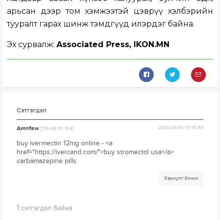
арьсан дээр том хэмжээтэй цэврүү хэлбэрийн
тууралт гарах шинж тэмдгүүд илэрдэг байна.
Эх сурвалж:
Associated Press, IKON.MN
Сэтгэгдэл
Amnfew
2025-01-06 17:19:48
[178.68.41.154]
buy ivermectin 12mg online - <a
href="https://ivercand.com/">buy stromectol usa</a>
carbamazepine pills
Хариулт бичих
1
сэтгэгдэл байна