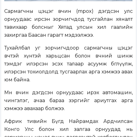
Сармагчны цэцэг өвчин (mpox) дэгдсэн улс
орнуудаас ирсэн зорчигчдод тусгайлан хяналт
тавихаар болсныг Хятад улсын хил гаалийн
захиргаа Баасан гарагт мэдээлжээ.
Тухайлбал уг зорчигчдоор сармагчны цэцэг
өвчтэй хүнтэй харьцсан болон өвчний шинж
тэмдэг илэрсэн эсэх талаар асуумж бөглүүлж,
илэрсэн тохиолдолд тусгаарлах арга хэмжээ авах
юм байна.
Мөн өвчин дэгдсэн орнуудаас ирэх автомашин,
чингэлэг, ачаа бараа зэргийг ариутгах арга
хэмжээ авахаар болжээ.
Африк тивийн Бүгд Найрамдах Ардчилсан
Конго Улс болон хил залгаа орнуудад нь