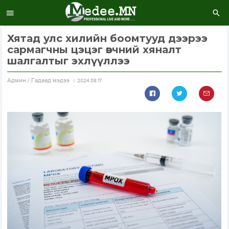
Хятад улс хилийн боомтууд дээрээ
сармагчны цэцэг өвчний хяналт
шалгалтыг эхлүүллээ
Aдмин / Гадаад мэдээ
2024.08.17