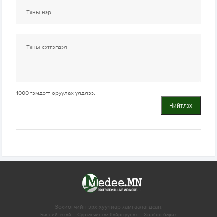
1000
тэмдэгт оруулах үлдлээ.
Нийтлэх
Зохиогчийн эрх хуулиар хамгаалагдсан.
Бидний тухай
Сурталчилгаа байршуулах
Холбоо барих