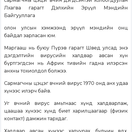
сармагчны цэцэг өвчин дэгдсэнтэй холбогдуулан
Лхагва гарагт Дэлхийн Эрүүл Мэндийн
Байгууллага
олон улсын хэмжээнд эрүүл мэндийн онц
байдал зарласан юм.
Маргааш нь буюу Пүрэв гарагт Швед улсад энэ
дэгдэлтийн вирусийн халдвар авсан хүн
бүртгэгдсэн нь Африк тивийн гадна илэрсэн
анхны тохиолдол болжээ.
Сармагчны цэцэг өвчний вирус 1970 онд анх удаа
хүнээс илэрч байв.
Уг өвчний вирус амьтнаас хүнд халдварлаж,
цаашаа хүнээс хүнд биет харилцаагаар (физик
контакт) дамжин тархдаг.
Халдвар авсан хүнээс халуурах, булчин өвдөх,