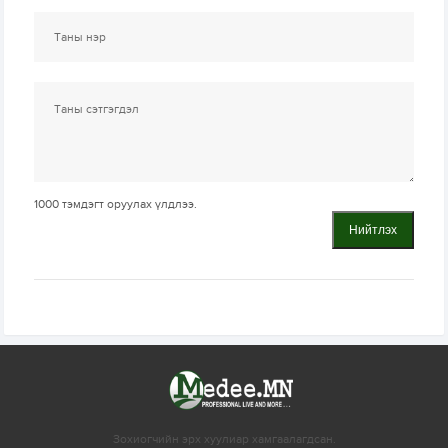
1000
тэмдэгт оруулах үлдлээ.
Нийтлэх
Зохиогчийн эрх хуулиар хамгаалагдсан.