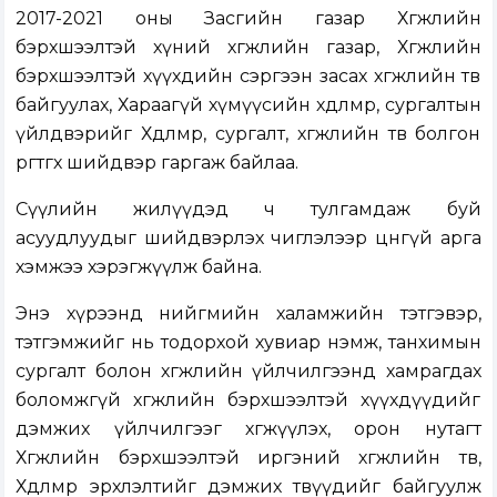
2017-2021 оны Засгийн газар Хөгжлийн
бэрхшээлтэй хүний хөгжлийн газар, Хөгжлийн
бэрхшээлтэй хүүхдийн сэргээн засах хөгжлийн төв
байгуулах, Хараагүй хүмүүсийн хөдөлмөр, сургалтын
үйлдвэрийг Хөдөлмөр, сургалт, хөгжлийн төв болгон
өргөтгөх шийдвэр гаргаж байлаа.
Сүүлийн жилүүдэд ч тулгамдаж буй
асуудлуудыг шийдвэрлэх чиглэлээр цөөнгүй арга
хэмжээ хэрэгжүүлж байна.
Энэ хүрээнд нийгмийн халамжийн тэтгэвэр,
тэтгэмжийг нь тодорхой хувиар нэмж, танхимын
сургалт болон хөгжлийн үйлчилгээнд хамрагдах
боломжгүй хөгжлийн бэрхшээлтэй хүүхдүүдийг
дэмжих үйлчилгээг хөгжүүлэх, орон нутагт
Хөгжлийн бэрхшээлтэй иргэний хөгжлийн төв,
Хөдөлмөр эрхлэлтийг дэмжих төвүүдийг байгуулж