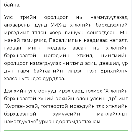
байна.
Улс төрийн оролцоог нь нэмэгдүүлэхэд
анхаарсны дүнд УИХ-д хөгжлийн бэрхшээлтэй
иргэдийг төлөөлсөн хоёр гишүүн сонгогдсон. Мөн
манай тамирчид Паралимпын наадмаас нэг алт,
гурван мөнгөн медаль авсан нь хөгжлийн
бэрхшээлтэй иргэдийн хөгжил, нийгмийн
оролцоог нэмэгдүүлэх чиглэлд ахиц дэвшил, үр
дүн гарч байгаагийн илрэл гэж Ерөнхийлөгч
хэлсэн үгэндээ дурдлаа.
Дэлхийн улс орнууд ирэх сард тохиох “Хөгжлийн
бэрхшээлтэй хүний эрхийн олон улсын өдөр”-ийг
“Хүртээмжтэй, тогтвортой ирээдүйн төлөөх хөгжлийн
бэрхшээлтэй хүмүүсийн манлайллыг
нэмэгдүүлье” уриан дор тэмдэглэх юм.