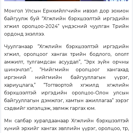
Монгол Улсын Ерөнхийлөгчийн ивээл дор зохион
байгуулж буй “Хөгжлийн бэрхшээлтэй иргэдийн
хөгжил оролцоо-2024” үндэсний чуулган Төрийн
ордонд эхэллээ.
Чуулганаар “Хөгжлийн бэрхшээлтэй иргэдийн
хөгжил, оролцоог хангах төрийн бодлого, ололт
амжилт, тулгамдсан асуудал”, “Эрх зүйн орчны
шинэчлэл”, “Нийгмийн оролцоог хангахад
иргэний нийгмийн байгууллагын үүрэг,
хариуцлага,” “Тогтвортой хөгжилд хөгжлийн
бэрхшээлтэй иргэдийн оролцоо-Олон улсын
байгууллагын дэмжлэг, хамтын ажиллагаа” зэрэг
сэдвийг хэлэлцэж, зөвлөмж гаргах юм.
Мөн салбар хуралдаанаар Хөгжлийн бэрхшээлтэй
хүний эрхийг хангах зөвлөлийн үүрэг, оролцоо, төр,