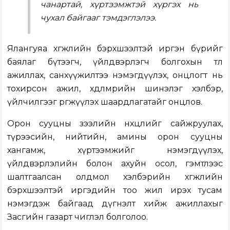
чанартай, хүртээмжтэй хүргэх нь
чухал байгааг тэмдэглэлээ.
Ялангуяа хөгжлийн бэрхшээлтэй иргэн бүрийг
баялаг бүтээгч, үйлдвэрлэгч болгохын төлөө
ажиллах, санхүүжилтээ нэмэгдүүлэх, онцлогт нь
тохирсон ажил, хөдөлмөрийн шинэлэг хэлбэр,
үйлчилгээг өргөжүүлэх шаардлагатайг онцлов.
Орон сууцны зээлийн нөхцөлийг сайжруулах,
түрээсийн, нийтийн, амины орон сууцны
хангамж, хүртээмжийг нэмэгдүүлэх,
үйлдвэрлэлийн болон ахуйн осол, гэмтлээс
шалтгаалсан олдмол хэлбэрийн хөгжлийн
бэрхшээлтэй иргэдийн тоо жил ирэх тусам
нэмэгдэж байгаад дүгнэлт хийж ажиллахыг
Засгийн газарт чиглэл болголоо.