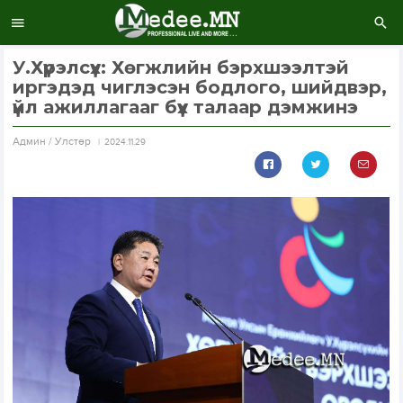
У.Хүрэлсүх: Хөгжлийн бэрхшээлтэй
иргэдэд чиглэсэн бодлого, шийдвэр,
үйл ажиллагааг бүх талаар дэмжинэ
Aдмин / Улстөр
2024.11.29