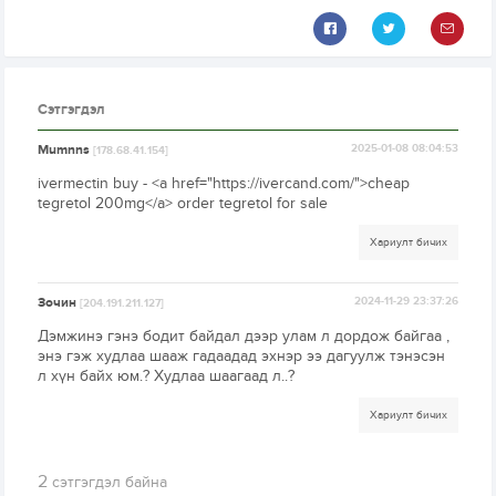
Сэтгэгдэл
Mumnns
2025-01-08 08:04:53
[178.68.41.154]
ivermectin buy - <a href="https://ivercand.com/">cheap
tegretol 200mg</a> order tegretol for sale
Хариулт бичих
Зочин
2024-11-29 23:37:26
[204.191.211.127]
Дэмжинэ гэнэ бодит байдал дээр улам л дордож байгаа ,
энэ гэж худлаа шааж гадаадад эхнэр ээ дагуулж тэнэсэн
л хүн байх юм.? Худлаа шаагаад л..?
Хариулт бичих
2
сэтгэгдэл байна