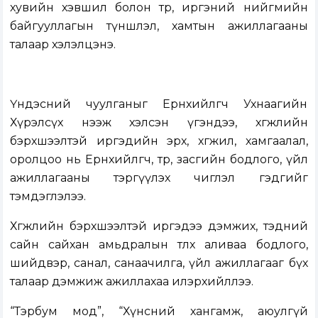
хувийн хэвшил болон төр, иргэний нийгмийн
байгууллагын түншлэл, хамтын ажиллагааны
талаар хэлэлцэнэ.
Үндэсний чуулганыг Ерөнхийлөгч Ухнаагийн
Хүрэлсүх нээж хэлсэн үгэндээ, хөгжлийн
бэрхшээлтэй иргэдийн эрх, хөгжил, хамгаалал,
оролцоо нь Ерөнхийлөгч, төр, засгийн бодлого, үйл
ажиллагааны тэргүүлэх чиглэл гэдгийг
тэмдэглэлээ.
Хөгжлийн бэрхшээлтэй иргэдээ дэмжих, тэдний
сайн сайхан амьдралын төлөөх аливаа бодлого,
шийдвэр, санал, санаачилга, үйл ажиллагааг бүх
талаар дэмжиж ажиллахаа илэрхийллээ.
“Тэрбум мод”, “Хүнсний хангамж, аюулгүй