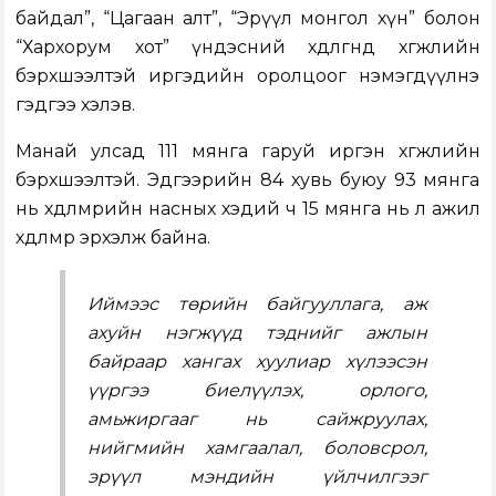
байдал”, “Цагаан алт”, “Эрүүл монгол хүн” болон
“Хархорум хот” үндэсний хөдөлгөөнд хөгжлийн
бэрхшээлтэй иргэдийн оролцоог нэмэгдүүлнэ
гэдгээ хэлэв.
Манай улсад 111 мянга гаруй иргэн хөгжлийн
бэрхшээлтэй. Эдгээрийн 84 хувь буюу 93 мянга
нь хөдөлмөрийн насных хэдий ч 15 мянга нь л ажил
хөдөлмөр эрхэлж байна.
Иймээс төрийн байгууллага, аж
ахуйн нэгжүүд тэднийг ажлын
байраар хангах хуулиар хүлээсэн
үүргээ биелүүлэх, орлого,
амьжиргааг нь сайжруулах,
нийгмийн хамгаалал, боловсрол,
эрүүл мэндийн үйлчилгээг