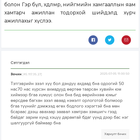
болон Гэр бүл, хөдөлмөр, нийгмийн хамгааллын яам
хамтарч ажиллан тодорхой шийдэлд хүрч
ажиллахыг хүслээ.
Сэтгэгдэл
Зочин
2025-07-05 11:00:50
[45.117.35.27]
Тэтгэврийн зээл хүү бол дэндүү ахдаад бна одоогий 50
нас70 нас хүрсэн ахмадууд өөртөө таарсан хувийн юм
хиймээр бгаа хүмүүс олон бна бид өөрийнхөө юмыг
өөрсдөө багхан зээл аваад нэмэлт орлоготой болмоор
бгаа түүнийг дэмжээд өгөх бодлого хэрэгтэй бна мөн
6сараас дээш авахаар заавал хамтран зэмшигч гээд
байдаг зарим хүнд хэцүү дарамтай бдаг үүнд дээр бас нэг
шалгуургүй баймаар бна
Хариулт бичих