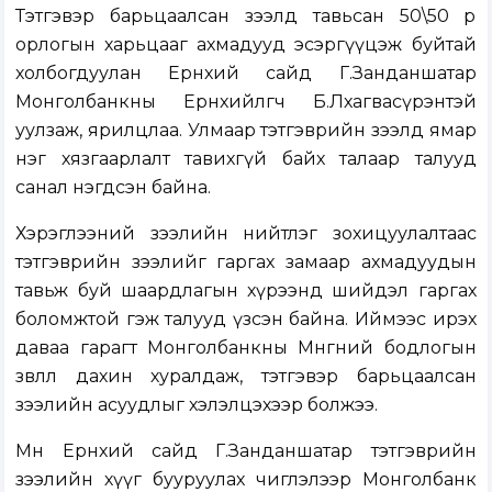
Тэтгэвэр барьцаалсан зээлд тавьсан 50\50 өр
орлогын харьцааг ахмадууд эсэргүүцэж буйтай
холбогдуулан Ерөнхий сайд Г.Занданшатар
Монголбанкны Ерөнхийлөгч Б.Лхагвасүрэнтэй
уулзаж, ярилцлаа. Улмаар тэтгэврийн зээлд ямар
нэг хязгаарлалт тавихгүй байх талаар талууд
санал нэгдсэн байна.
Хэрэглээний зээлийн нийтлэг зохицуулалтаас
тэтгэврийн зээлийг гаргах замаар ахмадуудын
тавьж буй шаардлагын хүрээнд шийдэл гаргах
боломжтой гэж талууд үзсэн байна. Иймээс ирэх
даваа гарагт Монголбанкны Мөнгөний бодлогын
зөвлөл дахин хуралдаж, тэтгэвэр барьцаалсан
зээлийн асуудлыг хэлэлцэхээр болжээ.
Мөн Ерөнхий сайд Г.Занданшатар тэтгэврийн
зээлийн хүүг бууруулах чиглэлээр Монголбанк