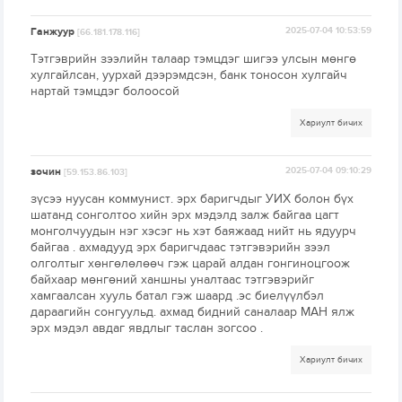
Ганжуур
2025-07-04 10:53:59
[66.181.178.116]
Тэтгэврийн зээлийн талаар тэмцдэг шигээ улсын мөнгө
хулгайлсан, уурхай дээрэмдсэн, банк тоносон хулгайч
нартай тэмцдэг болоосой
Хариулт бичих
зочин
2025-07-04 09:10:29
[59.153.86.103]
зүсээ нуусан коммунист. эрх баригчдыг УИХ болон бүх
шатанд сонголтоо хийн эрх мэдэлд залж байгаа цагт
монголчуудын нэг хэсэг нь хэт баяжаад нийт нь ядуурч
байгаа . ахмадууд эрх баригчдаас тэтгэвэрийн зээл
олголтыг хөнгөлөлөөч гэж царай алдан гонгиноцгоож
байхаар мөнгөний ханшны уналтаас тэтгэвэрийг
хамгаалсан хууль батал гэж шаард .эс биелүүлбэл
дараагийн сонгуульд. ахмад бидний саналаар МАН ялж
эрх мэдэл авдаг явдлыг таслан зогсоо .
Хариулт бичих