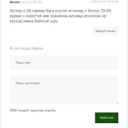
Зочин
2025-07-03 19:10:04
[202.126.89.175]
Зүгээр л 36 сараар бага хүүтэй өгчихөд л болно 70/30
ердөө ч хэрэггүй аав ээжийнээ өлсөөд алчихсан үр
хүүхэд хаана байхгүй шүү.
Хариулт бичих
4
сэтгэгдэл байна
1000
тэмдэгт оруулах үлдлээ.
Нийтлэх