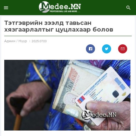
Тэтгэврийн зээлд тавьсан
хязгаарлалтыг цуцлахаар болов
Aдмин / Нүүр
2025.07.03