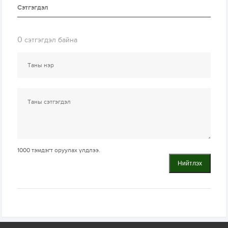
Сэтгэгдэл
0
сэтгэгдэл байна
1000
тэмдэгт оруулах үлдлээ.
Нийтлэх