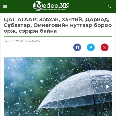
ЦАГ АГААР: Завхан, Хэнтий, Дорнод,
Сүхбаатар, Өмнөговийн нутгаар бороо
орж, сэрүүхэн байна
Aдмин / Нүүр
2025.08.03