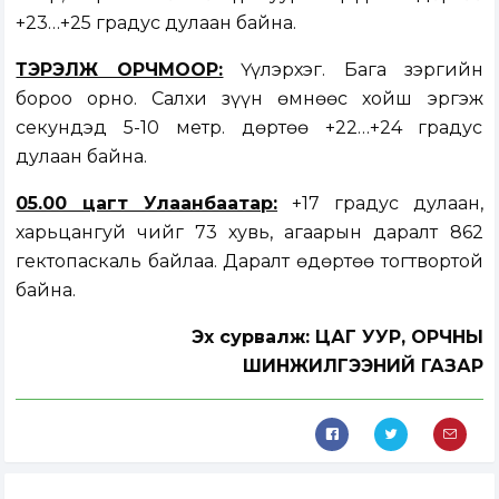
+23…+25 градус дулаан байна.
ТЭРЭЛЖ ОРЧМООР:
Үүлэрхэг. Бага зэргийн
бороо орно. Салхи зүүн өмнөөс хойш эргэж
секундэд 5-10 метр. Өдөртөө +22…+24 градус
дулаан байна.
05.00 цагт Улаанбаатар:
+17 градус дулаан,
харьцангуй чийг 73 хувь, агаарын даралт 862
гектопаскаль байлаа. Даралт өдөртөө тогтвортой
байна.
Эх сурвалж: ЦАГ УУР, ОРЧНЫ
ШИНЖИЛГЭЭНИЙ ГАЗАР