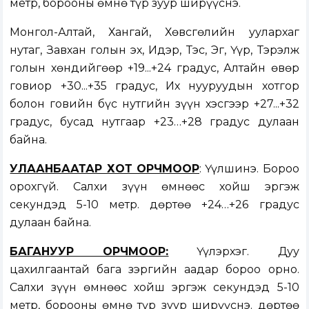
метр, борооны өмнө түр зуур ширүүснэ.
Монгол-Алтай, Хангай, Хөвсгөлийн уулархаг
нутаг, Завхан голын эх, Идэр, Тэс, Эг, Үүр, Тэрэлж
голын хөндийгөөр +19...+24 градус, Алтайн өвөр
говиор +30...+35 градус, Их нууруудын хотгор
болон говийн бүс нутгийн зүүн хэсгээр +27...+32
градус, бусад нутгаар +23…+28 градус дулаан
байна.
УЛААНБААТАР ХОТ ОРЧМООР
: Үүлшинэ. Бороо
орохгүй. Салхи зүүн өмнөөс хойш эргэж
секундэд 5-10 метр. Өдөртөө +24…+26 градус
дулаан байна.
БАГАНУУР ОРЧМООР:
Үүлэрхэг. Дуу
цахилгаантай бага зэргийн аадар бороо орно.
Салхи зүүн өмнөөс хойш эргэж секундэд 5-10
метр, борооны өмнө түр зуур ширүүснэ. Өдөртөө