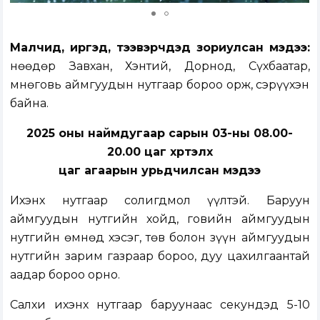
Малчид, иргэд, тээвэрчдэд зориулсан мэдээ:
Өнөөдөр Завхан, Хэнтий, Дорнод, Сүхбаатар,
Өмнөговь аймгуудын нутгаар бороо орж, сэрүүхэн
байна.
2025 оны наймдугаар сарын 03-ны 08.00-
20.00 цаг хүртэлх
цаг агаарын урьдчилсан мэдээ
Ихэнх нутгаар солигдмол үүлтэй. Баруун
аймгуудын нутгийн хойд, говийн аймгуудын
нутгийн өмнөд хэсэг, төв болон зүүн аймгуудын
нутгийн зарим газраар бороо, дуу цахилгаантай
аадар бороо орно.
Салхи ихэнх нутгаар баруунаас секундэд 5-10