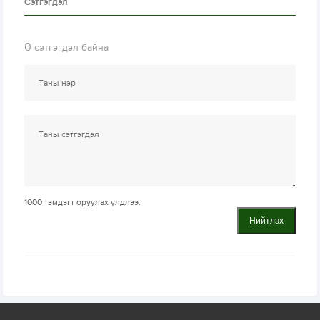
Сэтгэгдэл
0
сэтгэгдэл байна
1000
тэмдэгт оруулах үлдлээ.
Нийтлэх