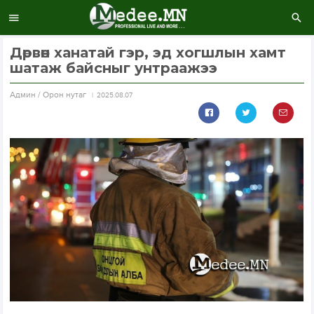
Дөрвөн ханатай гэр, эд хогшлын хамт
шатаж байсныг унтраажээ
Aдмин / Орон нутаг
2025.08.07