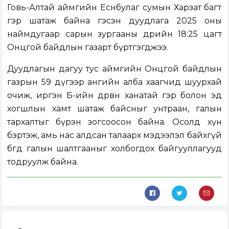
Говь-Алтай аймгийн Есөнбулаг сумын Харзат багт
гэр шатаж байна гэсэн дуудлага 2025 оны
наймдугаар сарын зургааны өдрийн 18:25 цагт
Онцгой байдлын газарт бүртгэгджээ.
Дуудлагын дагуу тус аймгийн Онцгой байдлын
газрын 59 дүгээр ангийн алба хаагчид шуурхай
очиж, иргэн Б-ийн дөрвөн ханатай гэр болон эд
хогшлын хамт шатаж байсныг унтраан, галын
тархалтыг бүрэн зогсоосон байна. Осолд хүн
бэртэж, амь нас алдсан талаарх мэдээлэл байхгүй
бөгөөд галын шалтгааныг холбогдох байгууллагууд
тодруулж байна.