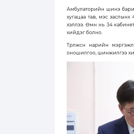
Амбулаторийн шинэ барилг
хугацаа тав, мэс заслынх
хэллээ. Өмнө нь 34 кабин
хийдэг болно.
Төрөлжсөн нарийн мэргэж
оношилгоо, шинжилгээ хийнэ