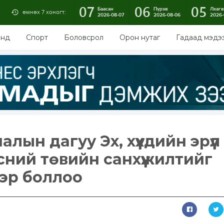
07
06
05
Баасан
Пүрэв
Лхагв
өмнөх 7 хоногт:
2026-08-07
2026-08-06
2026-
энд
Спорт
Боловсрол
Орон нутаг
Гадаад мэдэ
лын дагуу Эх, хүүхдийн эрүүл
сний төвийн санхүүжилтийг
эр боллоо