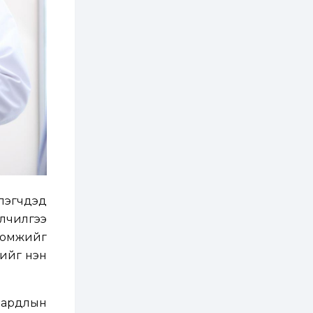
бүртгэл энэ сарын 10-
нд эхэлнэ
2 өдөр
0
0
16 төрлийн эмийг нэг
эх үүсвэрээс
худалдан авах
журмыг баталлаа
2 өдөр
0
0
Нэгдүгээр
хорооллын арын
замыг наймдугаар
сарын 6-ны 23:00
цагаас түр хааж,
борооны ус...
2 өдөр
0
0
лэгчдэд
Б.Баярбаатар:
Төсвийн шинэчлэл
йлчилгээ
хийхгүй, урсгал
зардлаа
оломжийг
үргэлжлүүлэн тэлээд
байвал...
дийг нэн
2 өдөр
2
0
Татварын өртэй
шатахуун импортлогч
ААН-үүдийн дансыг
 зардлын
битүүмжлэхгүй