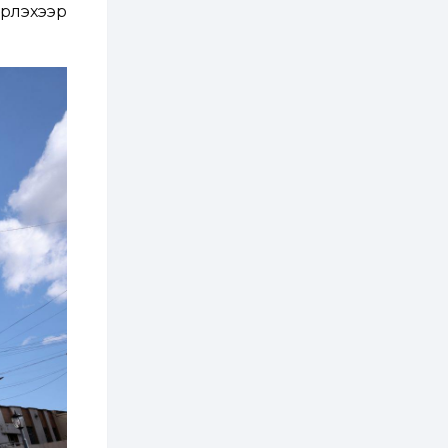
рлэхээр
2 өдөр
1
0
Нөөцийн махны
худалдаа,
борлуулалтыг
нээлттэй ил тод
болгоно
3 өдөр
0
0
ЗГ: Автобензин,
дизель түлшний
онцгой албан
татварыг тэглэлээ
3 өдөр
3
0
З.Мэндсайхан:
Хүнсний нөөцийг
бэлтгэх агуулах,
зоорь бэлтгэх ААН-
үүдэд хөнгөлөлттэй
зээл олгоно
3 өдөр
2
0
Европ дахь
монголчуудын
соёлын наадам
боллоо