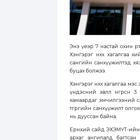
Энэ үеэр 7 настай охин өө
Хэнгэрэг нөхөх хагалгаа 
сангийн санхүүжилтэд хяз
буцах болжээ.
Хэнгэрэг нөхөх хагалгаа м
үндэсний зөвлөл өнгөрсөн
хамаардаг эмчилгээний са
төгрөгийн санхүүжилт олг
нь дууссан байна.
Ерөнхий сайд ЭХЭМҮТ-ийнх
архаг ангилалд багтсан