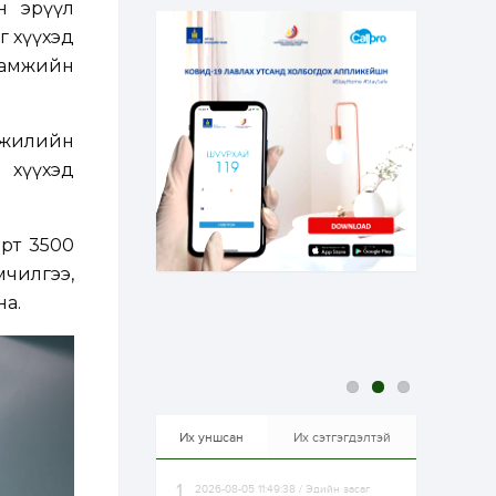
йн эрүүл
эрхлэхэд таатай...
1 өдөр
1
0
г хүүхэд
Долдугаар сард
сламжийн
709.503 зөрчил
бүртгэгджээ
8 жилийн
1 өдөр
0
0
Цалинтай ээжийн 50
м хүүхэд
мянган төгрөгийн
тэтгэмжийг 500
мянгад хүргэх
өргөдөлд санал авч
өрт 3500
эхэлжээ
1 өдөр
2
0
мчилгээ,
Б.Түмэн-Өлзий: Олон
улсад хуримтлуулсан
на.
мэдлэг, туршлагаа эх
орныхоо хөгжилд
зориулна
1 өдөр
0
0
Алтны үнэ дөрвөн
улирал дараалан
өсөж байна
Их уншсан
Их сэтгэгдэлтэй
2026-08-05 11:49:38 / Эдийн засаг
1 өдөр
0
0