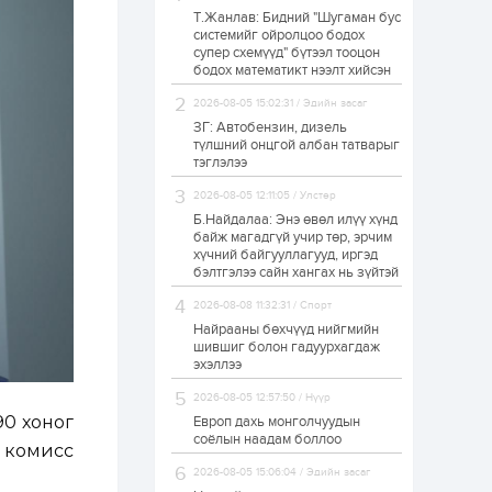
Т.Жанлав: Бидний "Шугаман бус
Худалдагч
системийг ойролцоо бодох
Н.Амарзаяа:
супер схемүүд" бүтээл тооцон
Дэлгүүрийн 32
хуудастай өрийн
бодох математикт нээлт хийсэн
дэвтэр долоо хоногт
л дүүрдэг
2026-08-05 15:02:31 / Эдийн засаг
1 өдөр
0
0
ЗГ: Автобензин, дизель
Б.Хулан дэлхийн
түлшний онцгой албан татварыг
аварга боллоо
тэглэлээ
2026-08-05 12:11:05 / Улстөр
Б.Найдалаа: Энэ өвөл илүү хүнд
1 өдөр
0
0
байж магадгүй учир төр, эрчим
хүчний байгууллагууд, иргэд
Р.Даваадорж: Энэ
намрын экспортын
бэлтгэлээ сайн хангах нь зүйтэй
орлого Монголд
боломж олгож болох
2026-08-08 11:32:31 / Спорт
юм
Найрааны бөхчүүд нийгмийн
1 өдөр
0
2
шившиг болон гадуурхагдаж
эхэллээ
Автомашины улсын
дугаар сондгой
2026-08-05 12:57:50 / Нүүр
тоогоор төгссөн бол
өнөөдөр шатахуун
90 хоног
Европ дахь монголчуудын
авна
соёлын наадам боллоо
 комисс
1 өдөр
0
0
2026-08-05 15:06:04 / Эдийн засаг
Н.Номтойбаяр: