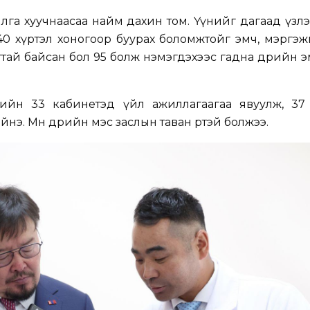
а хуучнаасаа найм дахин том. Үүнийг дагаад үзлэ
 40 хүртэл хоногоор буурах боломжтойг эмч, мэргэ
еттай байсан бол 95 болж нэмэгдэхээс гадна өдрийн 
лийн 33 кабинетэд үйл ажиллагаагаа явуулж, 37 
. Мөн өдрийн мэс заслын таван өрөөтэй болжээ.