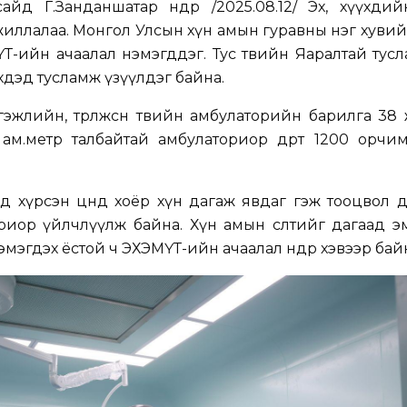
д Г.Занданшатар өнөөдөр /2025.08.12/ Эх, хүүхди
иллалаа. Монгол Улсын хүн амын гуравны нэг хувий
ҮТ-ийн ачаалал нэмэгддэг. Тус төвийн Яаралтай ту
үхдэд тусламж үзүүлдэг байна.
эжлийн, төрөлжсөн төвийн амбулаторийн барилга 3
 ам.метр талбайтай амбулаториор өдөрт 1200 орчи
хүрсэн цөөндөө хоёр хүн дагаж явдаг гэж тооцвол өд
ориор үйлчлүүлж байна. Хүн амын өсөлтийг дагаад э
эгдэх ёстой ч ЭХЭМҮТ-ийн ачаалал өндөр хэвээр бай