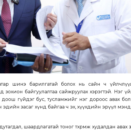
атар шинэ барилгатай болох нь сайн ч үйлчлүү
од зохион байгуулалтаа сайжруулах хэрэгтэй. Нэг ү
эш доош гүйдэг бус, тусламжийг нэг дороос авах б
н эдийн засаг хүнд байгаа ч эх, хүүхдийн эрүүл мэн
 дутагдал, шаардлагатай тоног төхөөрөмж худалдан авах