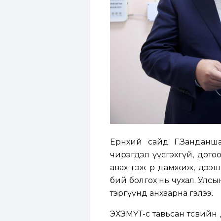
Ерөнхий сайд Г.Занданш
чирэгдэл үүсгэхгүй, дото
авах гэж өрөө дамжиж, дэ
бий болгох нь чухал. Улсы
тэргүүнд анхаарна гэлээ.
ЭХЭМҮТ-өөс тавьсан төсвийн