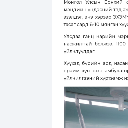
Монгол Улсын Ерөнхий сай
мэндийн үндэсний төвд аж
эзэлдэг, энэ хэрээр ЭХЭМ
тасаг сард 8-10 мянган хү
Улсдаа ганц нарийн мэрг
насжилттай болжээ. 1100
үйлчлүүлдэг.
Хүүхэд бүрийн ард насанд 
орчим хүн зөвхөн амбулат
үйлчилгээний хүртээмж нэм