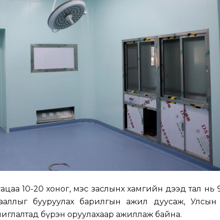
угацаа 10-20 хоног, мэс заслынх хамгийн дээд тал нь 
ааллыг бууруулах барилгын ажил дуусаж, Улсын
ашиглалтад бүрэн оруулахаар ажиллаж байна.