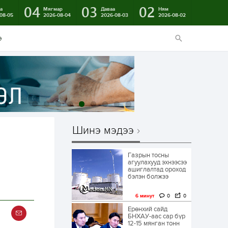
04
03
02
а
Мягмар
Даваа
Ням
08-05
2026-08-04
2026-08-03
2026-08-02
э
Шинэ мэдээ
Газрын тосны
агуулахууд эхнээсээ
ашиглалтад ороход
бэлэн болжээ
6 минут
0
0
Ерөнхий сайд
БНХАУ-аас сар бүр
12-15 мянган тонн