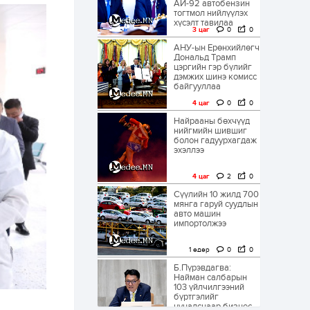
АИ-92 автобензин
тогтмол нийлүүлэх
хүсэлт тавилаа
3 цаг
0
0
АНУ-ын Ерөнхийлөгч
Дональд Трамп
цэргийн гэр бүлийг
дэмжих шинэ комисс
байгууллаа
4 цаг
0
0
Найрааны бөхчүүд
нийгмийн шившиг
болон гадуурхагдаж
эхэллээ
4 цаг
2
0
Сүүлийн 10 жилд 700
мянга гаруй суудлын
авто машин
импортолжээ
1 өдөр
0
0
Б.Пүрэвдагва:
Найман салбарын
103 үйлчилгээний
бүртгэлийг
цуцалснаар бизнес