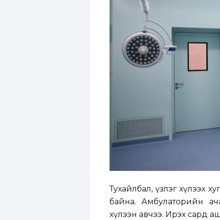
Тухайлбал, үзлэг хүлээх х
байна. Амбулаторийн ач
хүлээн авчээ. Ирэх сард 