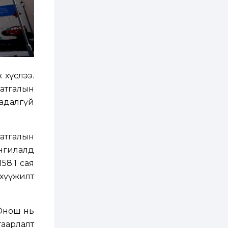
3 өдөр
2
0
Өнгөрсөн сард
1,439.2 кг үнэт
металл худалдан
авчээ
3 өдөр
0
0
Б.Найдалаа: Энэ
 хүслээ.
өвөл илүү хүнд байж
магадгүй учир төр,
аатгалын
эрчим хүчний
байгууллагууд, иргэд
чадалгүй
бэлтгэлээ...
3 өдөр
6
0
Өнөөдөр сондгой
тоогоор төгссөн
аатгалын
автомашинтай иргэд
бензин авна
ангилалд
58.1 сая
3 өдөр
0
3
нхүүжилт
ЗГ: Шатахууны
хангамж,
нийлүүлэлтийг
тогтворжуулах
асуудлыг хэлэлцэж
 Онош нь
байна
3 өдөр
0
0
аарлалт