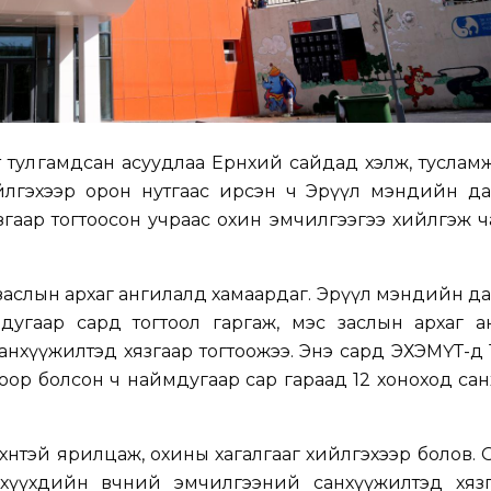
рт тулгамдсан асуудлаа Ерөнхий сайдад хэлж, тусламж
хийлгэхээр орон нутгаас ирсэн ч Эрүүл мэндийн д
гаар тогтоосон учраас охин эмчилгээгээ хийлгэж 
эс заслын архаг ангилалд хамаардаг. Эрүүл мэндийн д
 3 дугаар сард тогтоол гаргаж, мэс заслын архаг 
нхүүжилтэд хязгаар тогтоожээ. Энэ сард ЭХЭМҮТ-д 1
охоор болсон ч наймдугаар сар гараад 12 хоноход са
өнтэй ярилцаж, охины хагалгааг хийлгэхээр болов.
 хүүхдийн өвчний эмчилгээний санхүүжилтэд хязг