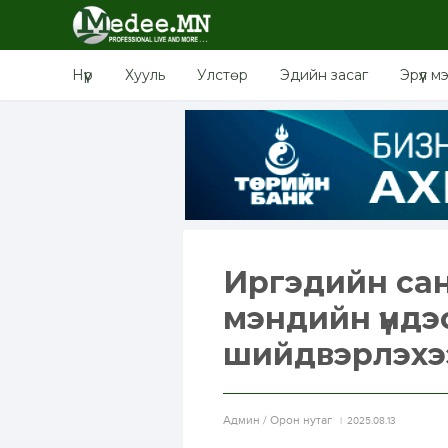
Нүүр
Хууль
Улстөр
Эдийн засаг
Эрүүл м
Иргэдийн сана
мэндийн үндэ
шийдвэрлэхэ
Aдмин / Орон нутаг
2025.08.13