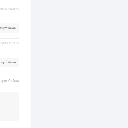
2 өдөр
0
0
АНУ 50 гаруй улсын
08-13 18:21:46
иргэдэд хамаарах
визийн барьцаа
төлбөрийг 20 мянган
ам.доллар болгон
риулт бичих
нэмэгдүүлжээ
2 өдөр
1
0
Д.Батлут: “Зэв”
сумны үйлдвэрийг
08-13 16:17:09
ашиглалтад оруулж,
гурван нэр төрлийг
үйлдвэрлэн
дотоодын...
2 өдөр
3
1
риулт бичих
Согтуугаар тээврийн
хэрэгсэл жолоодож
явсан 71 этгээдийг
гдэл байна
илрүүлжээ
3 өдөр
0
0
Хэлэлцээ даваа
гарагт болно гэж
Д.Трамп мэдэгджээ
3 өдөр
1
0