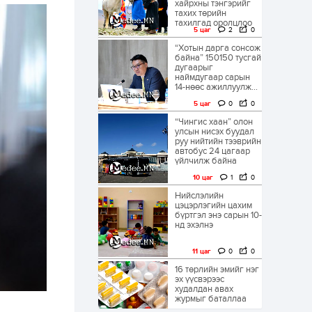
хайрхны тэнгэрийг
тахих төрийн
тахилгад оролцлоо
5 цаг
2
0
“Хотын дарга сонсож
байна” 150150 тусгай
дугаарыг
наймдугаар сарын
14-нөөс ажиллуулж...
5 цаг
0
0
“Чингис хаан” олон
улсын нисэх буудал
руу нийтийн тээврийн
автобус 24 цагаар
үйлчилж байна
10 цаг
1
0
Нийслэлийн
цэцэрлэгийн цахим
бүртгэл энэ сарын 10-
нд эхэлнэ
11 цаг
0
0
16 төрлийн эмийг нэг
эх үүсвэрээс
худалдан авах
журмыг баталлаа