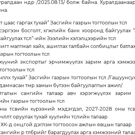
алдаан өнөөдөр /2025.08.13/ болж байна. Хуралдаанаа
на.
 цаас гаргах тухай” Засгийн газрын тогтоолын төсөл
эргээн босголт, хөгжлийн банк хооронд байгуулах 
айгуулах төсөл”-ийн Зээлийн хэлэлцээрийн төсөл
игт малтмал хайх, ашиглах талбайн солбицлыг батлах
зрын тогтоолын төсөл
эхүүний экспортыг эрчимжүүлэх зарим арга хэмжэ
огтоолын төсөл
чөлөөлөх тухай” Засгийн газрын тогтоолын төсөл /Гашуунсу
амнасан төмөр замын бүтээн байгуулалтын ажил/
тгалын сангийн талаар авч хэрэгжүүлэх зарим 
йн газрын тогтоолын төсөл
ы төсвийн хүрээний мэдэгдэл, 2027-2028 оны төс
өөрчлөлт оруулах тухай хуулийн төслийн талаар
 ХК-д онцгой дэглэм тогтоосон ажлын явцын талаар
нгийн өр төлбөрийг барагдуулах арга хэмжээний тала