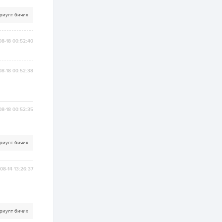
зохицуулалт хийнэ
2 өдөр
0
0
риулт бичих
Б.Идэржавхлан:
Математик бол
амьдралд тулгарах
08-18 00:52:40
бүх арга ухааны
суурь ойлголт
2 өдөр
1
0
08-18 00:52:38
Бэлчээрийн 55 хувьд
ургамлын ургалт
сайн байна
08-18 00:52:35
2 өдөр
0
0
Наймдугаар сард
олгох нийгмийн
риулт бичих
халамжийн тэтгэвэр,
тэтгэмж, хөнгөлөлт,
тусламжийн хуваарь
08-14 13:26:37
2 өдөр
0
0
Наймдугаар сард
270 мянга гаруй
тонн шатахуун
импортлохоор
риулт бичих
баталгаажуулжээ