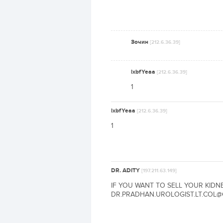
Зочин
[212.6.36.39]
lxbfYeaa
[212.6.36.39]
1
lxbfYeaa
[212.6.36.39]
1
DR. ADITY
[197.211.63.149]
IF YOU WANT TO SELL YOUR KIDN
DR.PRADHAN.UROLOGIST.LT.COL@