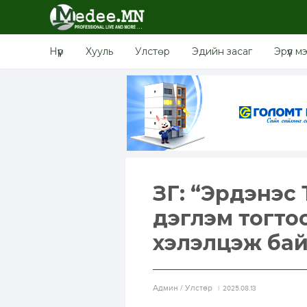
Нүүр
Хууль
Улстөр
Эдийн засаг
Эрүүл м
ЗГ: “Эрдэнэс
дэглэм тогто
хэлэлцэж ба
Aдмин / Улстөр
2025.08.13