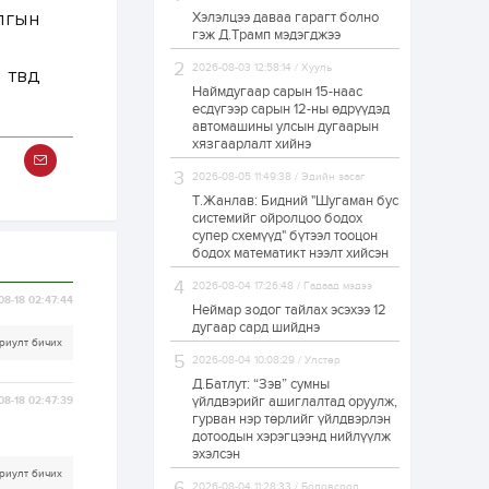
лгын
Хэлэлцээ даваа гарагт болно
ЗГ: Автобензин,
гэж Д.Трамп мэдэгджээ
дизель түлшний
онцгой албан
татварыг тэглэлээ
2026-08-03 12:58:14 / Хууль
төвд
Наймдугаар сарын 15-наас
есдүгээр сарын 12-ны өдрүүдэд
1 өдөр
2
0
автомашины улсын дугаарын
З.Мэндсайхан:
хязгаарлалт хийнэ
Хүнсний нөөцийг
бэлтгэх агуулах,
2026-08-05 11:49:38 / Эдийн засаг
зоорь бэлтгэх ААН-
үүдэд хөнгөлөлттэй
Т.Жанлав: Бидний "Шугаман бус
зээл олгоно
системийг ойролцоо бодох
1 өдөр
1
0
супер схемүүд" бүтээл тооцон
бодох математикт нээлт хийсэн
Европ дахь
монголчуудын
соёлын наадам
2026-08-04 17:26:48 / Гадаад мэдээ
боллоо
08-18 02:47:44
Неймар зодог тайлах эсэхээ 12
дугаар сард шийднэ
1 өдөр
2
0
риулт бичих
2026-08-04 10:08:29 / Улстөр
Өнгөрсөн сард
Д.Батлут: “Зэв” сумны
1,439.2 кг үнэт
металл худалдан
үйлдвэрийг ашиглалтад оруулж,
08-18 02:47:39
авчээ
гурван нэр төрлийг үйлдвэрлэн
дотоодын хэрэгцээнд нийлүүлж
эхэлсэн
1 өдөр
0
0
риулт бичих
Б.Найдалаа: Энэ
2026-08-04 11:28:33 / Боловсрол