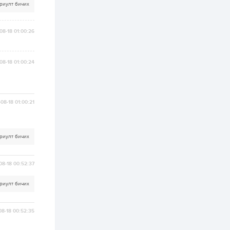
хэрэгжилт,
риулт бичих
амлалтаас илүү
бодит үр дүн чухал
2 өдөр
0
0
08-18 01:00:26
Неймар зодог тайлах
эсэхээ 12 дугаар сард
шийднэ
08-18 01:00:24
2 өдөр
0
3
Нийслэлийн 30
дугаар сургуулийг 10
08-18 01:00:21
дугаар сарын 1-нд
ашиглалтад оруулна
2 өдөр
0
0
риулт бичих
Морингийн давааны
замаас “Барилгын
хатуу хог хаягдал
08-18 00:52:37
дахин боловсруулах
үйлдвэр” хүртэлх 1.5...
риулт бичих
2 өдөр
0
0
COP17 хурлын үеэр 5
дүүргийн 73
08-18 00:52:35
цэцэрлэг, 60
сургуульд