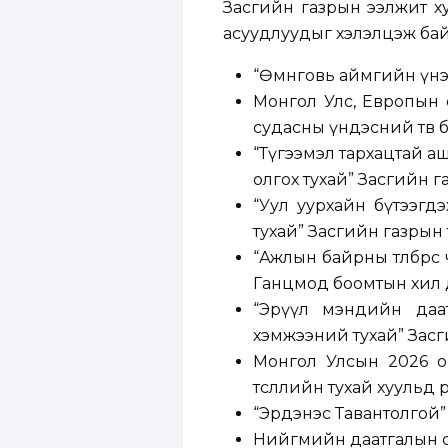
Засгийн газрын ээлжит хур
асуудлуудыг хэлэлцэж бай
“Өмнөговь аймгийн үнэт
Монгол Улс, Европын с
судасны үндэсний төв б
“Түгээмэл тархацтай аш
олгох тухай” Засгийн га
“Уул уурхайн бүтээгд
тухай” Засгийн газрын т
“Ажлын байрны төлбөрөөс 
Ганцмод боомтын хил д
“Эрүүл мэндийн даа
хэмжээний тухай” Засги
Монгол Улсын 2026 он
төсөөллийн тухай хуульд 
“Эрдэнэс Тавантолгой”
Нийгмийн даатгалын са