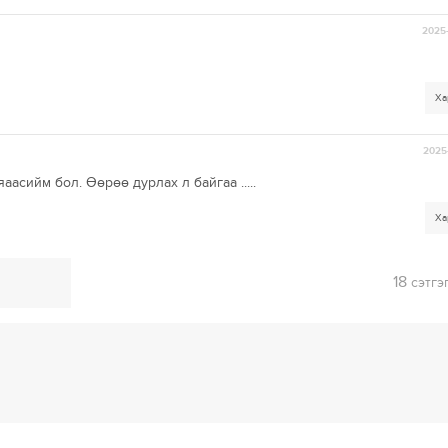
2025-
Ха
2025-
асийм бол. Өөрөө дурлах л байгаа .....
Ха
18
сэтгэ