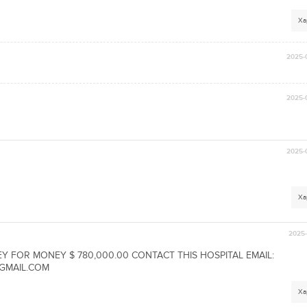
Ха
2025-
2025-
2025-
Ха
2025-
EY FOR MONEY $ 780,000.00 CONTACT THIS HOSPITAL EMAIL:
GMAIL.COM
Ха