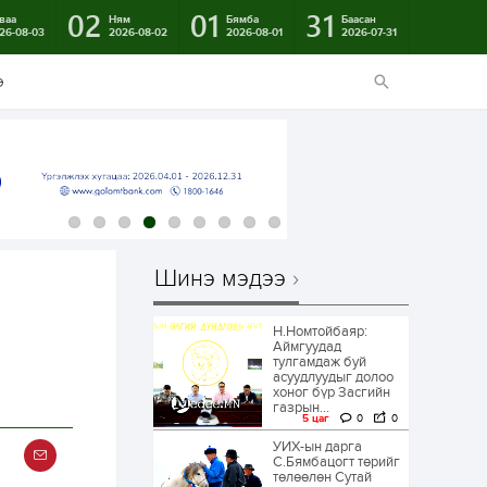
02
01
31
ваа
Ням
Бямба
Баасан
26-08-03
2026-08-02
2026-08-01
2026-07-31
э
Шинэ мэдээ
Н.Номтойбаяр:
Аймгуудад
тулгамдаж буй
асуудлуудыг долоо
хоног бүр Засгийн
газрын...
5 цаг
0
0
УИХ-ын дарга
С.Бямбацогт төрийг
төлөөлөн Сутай