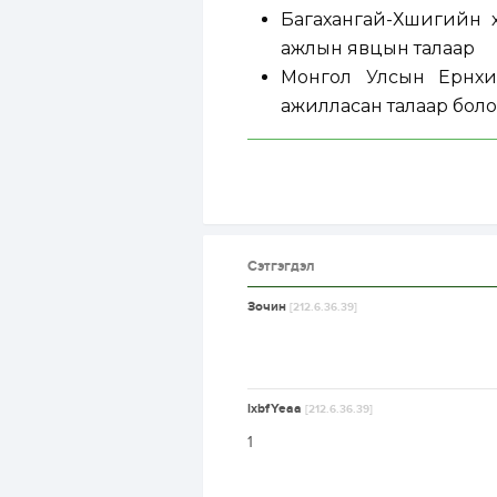
Багахангай-Хөшигийн 
ажлын явцын талаар
Монгол Улсын Ерөнх
ажилласан талаар боло
Сэтгэгдэл
Зочин
[212.6.36.39]
lxbfYeaa
[212.6.36.39]
1