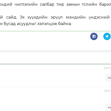
хөндий чиглэлийн салбар төмөр замын төслийн бари
ий сайд Эх хүүхдийн эрүүл мэндийн үндэсний 
н бусад асуудлыг хэлэлцэж байна.
2025-
Ха
2025-
Ха