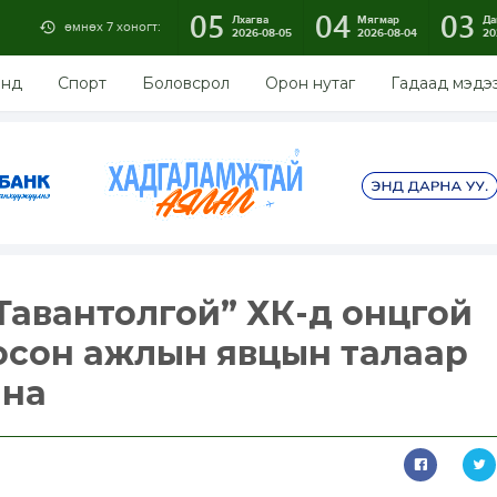
05
04
03
Лхагва
Мягмар
Да
өмнөх 7 хоногт:
2026-08-05
2026-08-04
20
энд
Спорт
Боловсрол
Орон нутаг
Гадаад мэдэ
 Тавантолгой” ХК-д онцгой
осон ажлын явцын талаар
йна