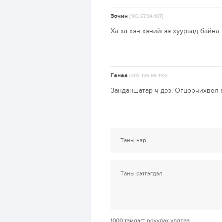
Зочин
[103.57.94.107]
Ха ха хэн хэнийгээ хуураад байна
Ганаа
[202.126.88.143]
Занданшатар ч дээ. Огцорчихвол яа
1000
тэмдэгт оруулах үлдлээ.