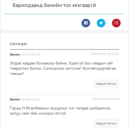
барилдаанд бөхийн тоо хязгааргүй.
Сэтгэгдэл
Зочин
2025-09-04 20:34:27
[203.91.115.53]
Элдэв хаадаа больмоор байна. Удахгүй бүх хаадын ойг
тэмдэглэх болно. Солиорлоо зогсооё! Хулгайчуудтайгаа
тэмцье!
Хариулт бичих
Зочин
2025-09-04 10:50:16
[66.181.191.92]
Гарьд Н.Өсөхбаярын асуудлыг нэг талдаа шийдээчээ,
залуу сайн бөх хохирох ёсгүй.
Хариулт бичих