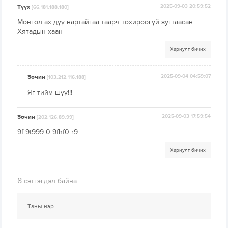
Түүх
2025-09-03 20:59:52
[66.181.188.180]
Монгол ах дүү нартайгаа таарч тохироогүй зугтаасан
Хятадын хаан
Хариулт бичих
Зочин
2025-09-04 04:59:07
[103.212.116.188]
Яг тийм шүү!!!
Зочин
2025-09-03 17:59:54
[202.126.89.99]
9f 9t999 0 9fhf0 r9
Хариулт бичих
8
сэтгэгдэл байна