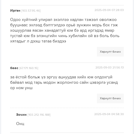
Иргэн
2025-09-04 07:28:03
[103.57.95.46]
Одоо хуйтний улирал эхэллээ хадлан тэжээл оволжоо
бууцнаас эхлээд бэлтгэлдээ орьё зунжин морь бох гэж
хошуурлаа яасан ханадаггуй юм бэ ард иргэдэд ямар
тустай юм бэ элэнцгийн чинь хубилайн ой вэ боль боль
хятадыг л дээш татаа биздээ
Хариулт бичих
баас
2025-09-03 21:56:13
[67.171.160.15]
за ёстой больж үз эргүү ацнуудаа хийх юм олдохгүй
байвал мод тарь модон жорлонгоо сайн цэвэрлэ усанд
ор ном унш
Хариулт бичих
Зочин
2025-09-04 04:58:30
[103.212.116.188]
Онц