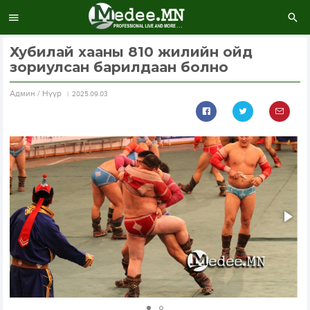
Хубилай хааны 810 жилийн ойд
зориулсан барилдаан болно
Aдмин / Нүүр
2025.09.03