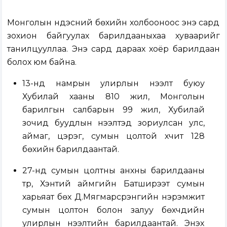
Монголын үндэсний бөхийн холбооноос энэ сард
зохион байгуулах барилдааныхаа хуваарийг
танилцууллаа. Энэ сард дараах хоёр барилдаан
болох юм байна.
13-нд намрын улирлын нээлт буюу
Хубилай хааны 810 жил, Монголын
барилгын салбарын 99 жил, Хубилай
зочид буудлын нээлтэд зориулсан улс,
аймаг, цэрэг, сумын цолтой хүчит 128
бөхийн барилдаантай.
27-нд сумын цолтны анхны барилдааны
түрүү, Хэнтий аймгийн Батширээт сумын
харьяат бөх Д.Мягмарсүрэнгийн нэрэмжит
сумын цолтон болон залуу бөхчүүдийн
улирлын нээлтийн барилдаантай. Энэхүү