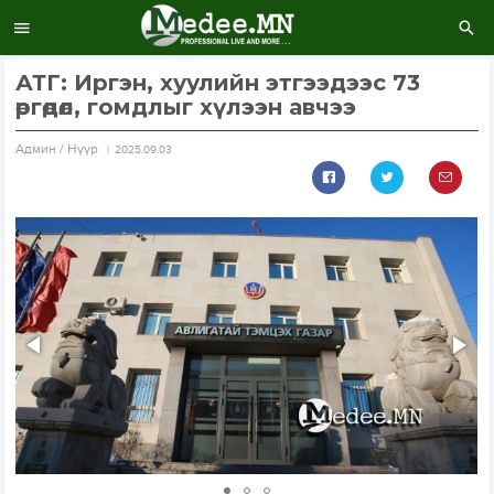
АТГ: Иргэн, хуулийн этгээдээс 73
өргөдөл, гомдлыг хүлээн авчээ
Aдмин / Нүүр
2025.09.03