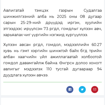
Авлигатай тэмцэх газрын Судалгаа
шинжилгээний алба нь 2025 оны 08 дугаар
сарын 25-29-ний өдрүүдэд иргэн, хуулийн
этгээдээс ирүүлсэн 73 өргөдөл, гомдлыг хүлээн авч,
харьяалах чиг үүргийн нэгжид хүргүүллээ.
Хүлээн авсан өргөдөл, гомдол, мэдээллийн 60.27
хувь нь гэмт хэргийн шинжтэй байх бөгөөд төрийн
албан хаагчийн үйл ажиллагаатай холбоотой
гомдол давамгайлж байна. Өнгөрсөн долоо хоногт
авлигыг мэдээлэх 110 тусгай дугаараар 94
дуудлага хүлээн авчээ.