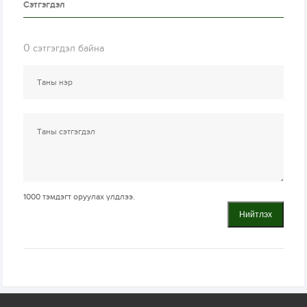
Сэтгэгдэл
0
сэтгэгдэл байна
1000
тэмдэгт оруулах үлдлээ.
Нийтлэх