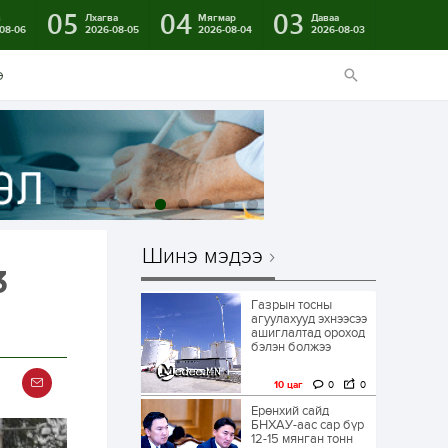
05
04
03
в
Лхагва
Мягмар
Даваа
08-06
2026-08-05
2026-08-04
2026-08-03
э
Шинэ мэдээ
3
Газрын тосны
агуулахууд эхнээсээ
ашиглалтад ороход
бэлэн болжээ
10 цаг
0
0
Ерөнхий сайд
БНХАУ-аас сар бүр
12-15 мянган тонн