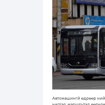
Автомашингүй өдрөөр ний
чиглэл, маршрутад өөрчлө