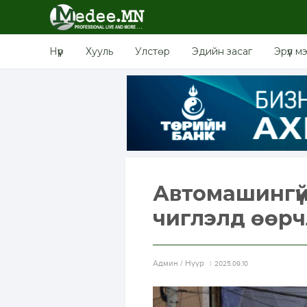
Нүүр
Хууль
Улстөр
Эдийн засаг
Эрүүл м
Автомашингүй
чиглэлд өөрч
Aдмин / Нүүр
2025.09.10