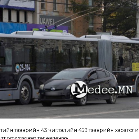
тийн тээврийн 43 чиглэлийн 459 тээврийн хэрэгсл
лт оруулахаар төлөвлөжээ.