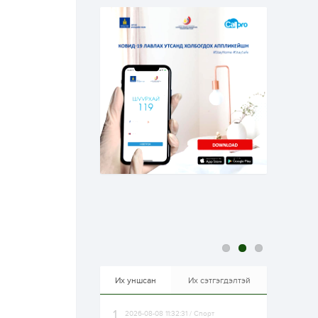
эрхлэхэд таатай...
1 өдөр
1
0
Долдугаар сард
709.503 зөрчил
бүртгэгджээ
1 өдөр
0
0
Цалинтай ээжийн 50
мянган төгрөгийн
тэтгэмжийг 500
мянгад хүргэх
өргөдөлд санал авч
эхэлжээ
1 өдөр
2
0
Б.Түмэн-Өлзий: Олон
улсад хуримтлуулсан
мэдлэг, туршлагаа эх
орныхоо хөгжилд
зориулна
1 өдөр
0
0
Алтны үнэ дөрвөн
улирал дараалан
өсөж байна
Их уншсан
Их сэтгэгдэлтэй
2026-08-08 11:32:31 / Спорт
1 өдөр
0
0