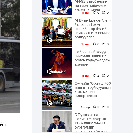
АИ-92 автобензин
тогтмол нийлүүлэх
хүсэлт тавилаа
14 цаг
0
0
АНУ-ын Ерөнхийлөгч
Дональд Трамп
цэргийн гэр бүлийг
дэмжих шинэ комисс
байгууллаа
15 цаг
0
0
Найрааны бөхчүүд
нийгмийн шившиг
болон гадуурхагдаж
эхэллээ
15 цаг
2
0
Сүүлийн 10 жилд 700
мянга гаруй суудлын
авто машин
импортолжээ
1 өдөр
0
0
Б.Пүрэвдагва:
Найман салбарын
103 үйлчилгээний
ийн
бүртгэлийг
цуцалснаар бизнес