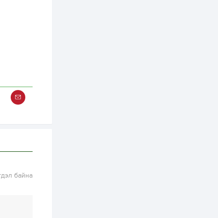
2 өдөр
1
0
Нөөцийн махны
худалдаа,
борлуулалтыг
нээлттэй ил тод
болгоно
3 өдөр
0
0
ЗГ: Автобензин,
дизель түлшний
онцгой албан
татварыг тэглэлээ
3 өдөр
3
0
З.Мэндсайхан:
Хүнсний нөөцийг
бэлтгэх агуулах,
зоорь бэлтгэх ААН-
үүдэд хөнгөлөлттэй
зээл олгоно
3 өдөр
2
0
гдэл байна
Европ дахь
монголчуудын
соёлын наадам
боллоо