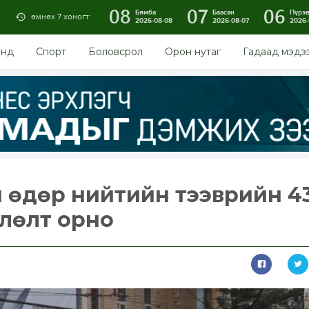
08
07
06
Бямба
Баасан
Пүрэ
өмнөх 7 хоногт:
2026-08-08
2026-08-07
2026-
энд
Спорт
Боловсрол
Орон нутаг
Гадаад мэдэ
 өдөр нийтийн тээврийн 4
лөлт орно