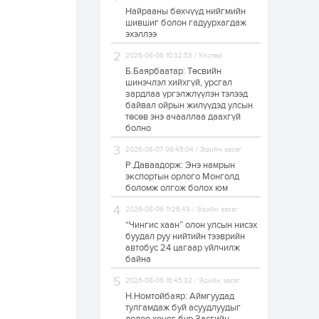
Найрааны бөхчүүд нийгмийн
Худалдагч
шившиг болон гадуурхагдаж
Н.Амарзаяа:
эхэллээ
Дэлгүүрийн 32
хуудастай өрийн
дэвтэр долоо хоногт
2026-08-06 10:32:53 / Улстөр
л дүүрдэг
Б.Баярбаатар: Төсвийн
1 өдөр
0
0
шинэчлэл хийхгүй, урсгал
Б.Хулан дэлхийн
зардлаа үргэлжлүүлэн тэлээд
аварга боллоо
байвал ойрын жилүүдэд улсын
төсөв энэ ачааллаа даахгүй
болно
1 өдөр
0
0
2026-08-07 09:45:04 / Эдийн засаг
Р.Даваадорж: Энэ намрын
Р.Даваадорж: Энэ
намрын экспортын
экспортын орлого Монголд
орлого Монголд
боломж олгож болох юм
боломж олгож болох
юм
2026-08-06 11:26:43 / Эдийн засаг
1 өдөр
0
2
“Чингис хаан” олон улсын нисэх
буудал руу нийтийн тээврийн
Автомашины улсын
автобус 24 цагаар үйлчилж
дугаар сондгой
байна
тоогоор төгссөн бол
өнөөдөр шатахуун
авна
2026-08-06 16:45:32 / Эдийн засаг
Н.Номтойбаяр: Аймгуудад
1 өдөр
0
0
тулгамдаж буй асуудлуудыг
Н.Номтойбаяр: