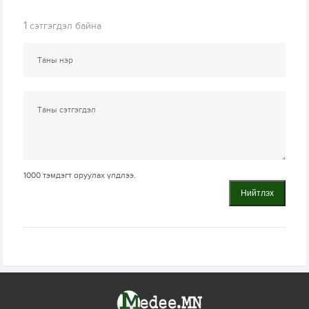
1
сэтгэгдэл байна
1000
тэмдэгт оруулах үлдлээ.
Нийтлэх