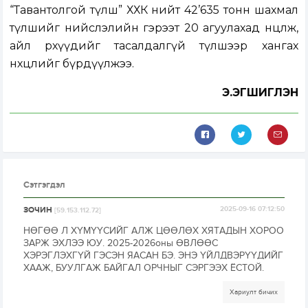
“Тавантолгой түлш” ХХК нийт 42’635 тонн шахмал
түлшийг нийслэлийн гэрээт 20 агуулахад нөөцөлж,
айл өрхүүдийг тасалдалгүй түлшээр хангах
нөхцөлийг бүрдүүлжээ.
Э.ЭГШИГЛЭН
Сэтгэгдэл
ЗОЧИН
2025-09-16 07:12:50
[59.153.112.72]
НӨГӨӨ Л ХҮМҮҮСИЙГ АЛЖ ЦӨӨЛӨХ ХЯТАДЫН ХОРОО
ЗАРЖ ЭХЛЭЭ ЮУ. 2025-2026оны ӨВЛӨӨС
ХЭРЭГЛЭХГҮЙ ГЭСЭН ЯАСАН БЭ. ЭНЭ ҮЙЛДВЭРҮҮДИЙГ
ХААЖ, БУУЛГАЖ БАЙГАЛ ОРЧНЫГ СЭРГЭЭХ ЁСТОЙ.
Хариулт бичих