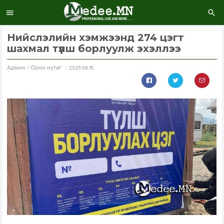
Нийслэлийн хэмжээнд 274 цэгт
шахмал түлш борлуулж эхэллээ
Aдмин / Орон нутаг
2025.09.15