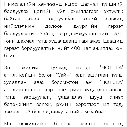
Нийслэлийн хэмжээнд өнөөдрөөс шахмал түлшний
борлуулах цэгийн үйл ажиллагааг эхлүүлж
байгаа ажээ. Тодруулбал, эхний ээлжид
нийслэлийн долоон дүүргийн гэрээт
борлуулалтын 274 цэгээр дамжуулан нийт 1370
тонн шахмал түлш худалдаанд гаргажээ. Цаашид
гэрээт борлуулалтын нийт 400 цэг ажиллах юм
байна.
Энэ жилийн тухайд иргэд “HOTULA”
аппликейшн болон “Сайн” карт ашиглан түлш
худалдан авах боломжтой аж. “HOTULA”
аппликейшн нь хэрэглэгч өөрийн худалдан авсан
түлш, зарцуулалт, үлдэгдлээ шууд хянах
боломжийг олгож, өрхийн хэрэглээг ил тод,
хэмнэлттэй болгох давуу талтай юм байна.
Мөн өвөлжилтийн бэлтгэл ажлын хүрээнд