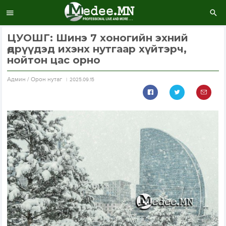
ЦУОШГ: Шинэ 7 хоногийн эхний
өдрүүдэд ихэнх нутгаар хүйтэрч,
нойтон цас орно
Aдмин / Орон нутаг
2025.09.15