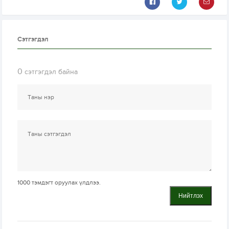
Сэтгэгдэл
0
сэтгэгдэл байна
1000
тэмдэгт оруулах үлдлээ.
Нийтлэх