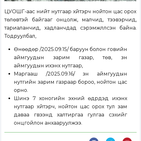
ЦУОШГ-аас нийт нутгаар хүйтэрч нойтон цас орох
төлөвтэй байгааг онцолж, малчид, тээвэрчид,
тариаланчид, хадланчдад сэрэмжлүүлсэн байна.
Тодруулбал,
Өнөөдөр /2025.09.15/ баруун болон говийн
аймгуудын зарим газар, төв, зүүн
аймгуудын ихэнх нутгаар,
Маргааш /2025.09.16/ зүүн аймгуудын
нутгийн зарим газраар бороо, нойтон цас
орно.
Шинэ 7 хоногийн эхний өдрүүдэд ихэнх
нутгаар хүйтэрч, нойтон цас орох тул зам
даваа гүвээнд халтиргаа гулгаа үүсэхийг
онцгойлон анхааруулжээ.