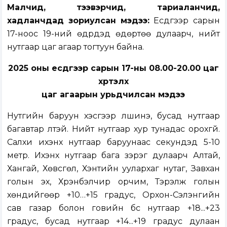
Малчид, тээвэрчид, тариаланчид,
хадланчдад зориулсан мэдээ:
Есдүгээр сарын
17-ноос 19-ний өдрүүдэд өдөртөө дулаарч, нийт
нутгаар цаг агаар тогтуун байна.
2025 оны есдүгээр сарын 17-ны 08.00-20.00 цаг
хүртэлх
цаг агаарын урьдчилсан мэдээ
Нутгийн баруун хэсгээр үүлшинэ, бусад нутгаар
багавтар үүлтэй. Нийт нутгаар хур тунадас орохгүй.
Салхи ихэнх нутгаар баруунаас секундэд 5-10
метр. Ихэнх нутгаар бага зэрэг дулаарч Алтай,
Хангай, Хөвсгөл, Хэнтийн уулархаг нутаг, Завхан
голын эх, Хүрэнбэлчир орчим, Тэрэлж голын
хөндийгөөр +10…+15 градус, Орхон-Сэлэнгийн
сав газар болон говийн бүс нутгаар +18...+23
градус, бусад нутгаар +14...+19 градус дулаан