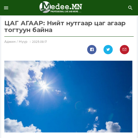
ЦАГ АГААР: Нийт нутгаар цаг агаар
тогтуун байна
Aдмин / Нүүр
2025.09.17