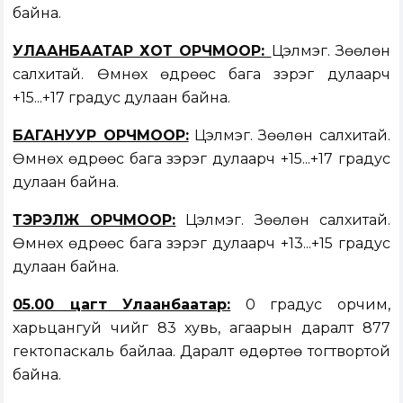
байна.
УЛААНБААТАР ХОТ ОРЧМООР:
Цэлмэг. Зөөлөн
салхитай. Өмнөх өдрөөс бага зэрэг дулаарч
+15...+17 градус дулаан байна.
БАГАНУУР ОРЧМООР:
Цэлмэг. Зөөлөн салхитай.
Өмнөх өдрөөс бага зэрэг дулаарч +15...+17 градус
дулаан байна.
ТЭРЭЛЖ ОРЧМООР:
Цэлмэг. Зөөлөн салхитай.
Өмнөх өдрөөс бага зэрэг дулаарч +13...+15 градус
дулаан байна.
05.00 цагт Улаанбаатар:
0 градус орчим,
харьцангуй чийг 83 хувь, агаарын даралт 877
гектопаскаль байлаа. Даралт өдөртөө тогтвортой
байна.