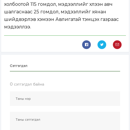
холбоотой 115 гомдол, мэдээллийг хүлээн авч
шалгаснаас 25 гомдол, мэдээллийг хянан
шийдвэрлэв хэмээн Авлигатай тэмцэх газраас
мэдээллээ.
Сэтгэгдэл
0
сэтгэгдэл байна