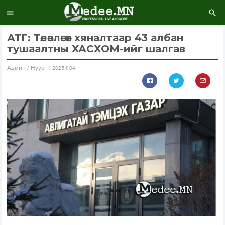
АТГ: Төлөвлөгөөт хяналтаар 43 албан
тушаалтны ХАСХОМ-ийг шалгав
Aдмин / Нүүр
2025.11.04