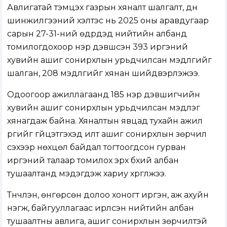
Авлигатай тэмцэх газрын хяналт шалгалт, дүн
шинжилгээний хэлтэс нь 2025 оны аравдугаар
сарын 27-31-ний өдрүүдэд нийтийн албанд
томилогдохоор нэр дэвшсэн 393 иргэний
хувийн ашиг сонирхлын урьдчилсан мэдүүлгийг
шалган, 208 мэдүүлгийг хянан шийдвэрлэжээ.
Одоогоор ажиллагаанд 185 нэр дэвшигчийн
хувийн ашиг сонирхлын урьдчилсан мэдүүлэг
хянагдаж байна. Хяналтын явцад тухайн ажил
үүргийг гүйцэтгэхэд илт ашиг сонирхлын зөрчил
үүсэхээр нөхцөл байдал тогтоогдсон гурван
иргэний талаар томилох эрх бүхий албан
тушаалтанд мэдэгдэж хариу хүргүүлжээ.
Түүнчлэн, өнгөрсөн долоо хоногт иргэн, аж ахуйн
нэгж, байгууллагаас ирүүлсэн нийтийн албан
тушаалтны авлига, ашиг сонирхлын зөрчилтэй