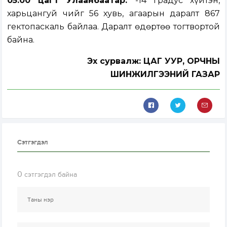
05.00 цагт Улаанбаатар:
-14 градус хүйтэн,
харьцангуй чийг 56 хувь, агаарын даралт 867
гектопаскаль байлаа. Даралт өдөртөө тогтвортой
байна.
Эх сурвалж: ЦАГ УУР, ОРЧНЫ
ШИНЖИЛГЭЭНИЙ ГАЗАР
Сэтгэгдэл
0
сэтгэгдэл байна