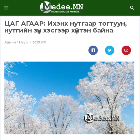
ЦАГ АГААР: Ихэнх нутгаар тогтуун,
нутгийн зүүн хэсгээр хүйтэн байна
Aдмин / Нүүр
2025.11.10