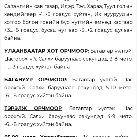
Сэлэнгийн сав газар, Идэр, Тэс, Хараа, Туул голын
хөндийгөөр -1...-6 градус хүйтэн, Их нууруудын
хотгор болон говийн бүс нутгийн өмнөд хэсгээр
+3...+8 градус, бусад нутгаар -3...+2 градус дулаан
байна.
УЛААНБААТАР ХОТ ОРЧМООР:
Багавтар үүлтэй.
Цас орохгүй. Салхи баруунаас секундэд 3-8 метр.
-1...-3 градус хүйтэн байна.
БАГАНУУР ОРЧМООР:
Багавтар үүлтэй. Цас
орохгүй. Салхи баруунаас секундэд 5-10 метр.
-6...-8 градус хүйтэн байна.
ТЭРЭЛЖ ОРЧМООР
: Багавтар үүлтэй. Цас
орохгүй. Салхи баруунаас секундэд 4-9 метр.
-6...-8 градус хүйтэн байна.