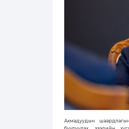
Ахмадуудын шаардлагын
бууруулах, зээлийн ху