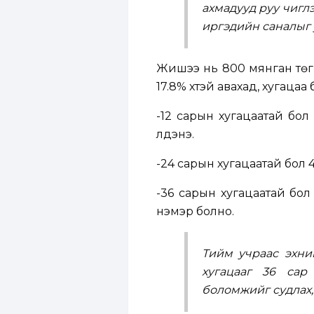
ахмадууд руу чигл
иргэдийн саналыг
Жишээ нь 800 мянган төг
17.8% хүүтэй авахад, хугаца
-12 сарын хугацаатай бол
үлдэнэ.
-24 сарын хугацаатай бол 4
-36 сарын хугацаатай бол
нэмэр болно.
Тийм учраас эхни
хугацааг 36 сар
боломжийг судлах,