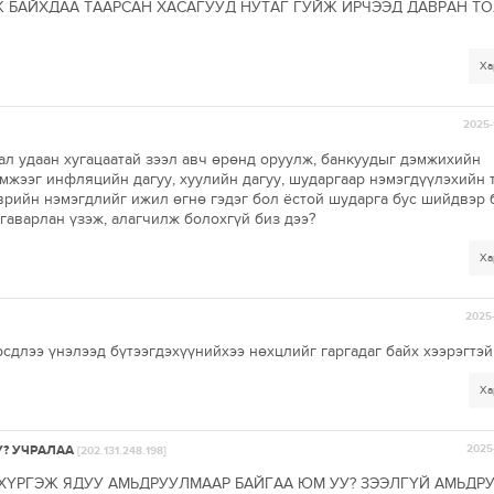
Ж БАЙХДАА ТААРСАН ХАСАГУУД НУТАГ ГУЙЖ ИРЧЭЭД ДАВРАН Т
Ха
2025-
вал удаан хугацаатай зээл авч өрөнд оруулж, банкуудыг дэмжихийн
мжээг инфляцийн дагуу, хуулийн дагуу, шударгаар нэмэгдүүлэхийн 
врийн нэмэгдлийг ижил өгнө гэдэг бол ёстой шударга бус шийдвэр 
гаварлан үзэж, алагчилж болохгүй биз дээ?
Ха
2025-
длээ үнэлээд бүтээгдэхүүнийхээ нөхцлийг гаргадаг байх хээрэгтэй 
Ха
У? УЧРАЛАА
2025-
[202.131.248.198]
ХҮРГЭЖ ЯДУУ АМЬДРУУЛМААР БАЙГАА ЮМ УУ? ЗЭЭЛГҮЙ АМЬДР