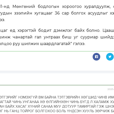
11-нд Мөнгөний бодлогын хороогоо хуралдуулж, 
уудын зээлийн хугацааг 36 сар болгох асуудлыг х
ээ.
цаг үед хэрэгтэй бодит дэмжлэг байх болно. Цаа
шинж чанартай гал унтраах биш уг сууриар шийдэ
толцоо руу шилжих шаардлагатай" гэлээ.
2025-
ТЭТГЭРИЙГ НЭМЭХГҮЙ ВМ БАЙНА ТЭТГЭВРИЙН ХӨГШИД ЧИНВ И
АГТАЙ ЧИНЬ УНГАНАА ХӨ ӨЛГИЙНХӨН ЧИНЬ БҮГД Л ХАЛАМЖ 
АН БАЙХ ХАСАГ ХҮНИЙ САНАА МУУ ДОТУУР ТАМИРТАЙ ГЭЖ ШН
Г НЬ ГАНЦ ТОЙРОГ БОЛГОХОО БОЛЬ ҮНДСЭН ХУУЛЬ ЗӨРЧИЖ Б