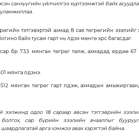
эсэн санхүүгийн үйлчилгээ хүртээмжтэй байх асуудл
 уламжиллаа.
рөгийн тэтгэвэртэй ахмад 8 сая төгрөгийн зээлий
а богино байх тусам гарт нь үлдэх мөнгө эрс багасдаг.
 сар бүр 733 мянган төгрөг төлж, ахмадад ердөө 67
01 мянга үлдэнэ.
 512 мянган төгрөг гарт үлдэж, ахмадын амьжиргаа
й ээлжинд одоо 18 сараар авсан тэтгэврийн зээли
 болгох, сар бүрийн зээлийн ачааллыг бууруул
 шаардлагатай арга хэмжээ авах хэрэгтэй байна.