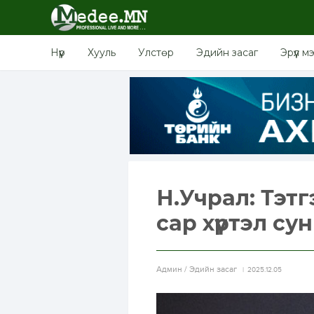
Нүүр
Хууль
Улстөр
Эдийн засаг
Эрүүл м
Н.Учрал: Тэт
сар хүртэл с
Aдмин / Эдийн засаг
2025.12.05