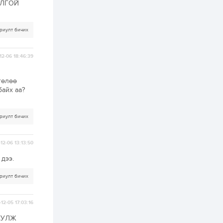
онцгой албан
ОЛГОЙ
татварыг тэглэлээ
1 өдөр
3
0
риулт бичих
З.Мэндсайхан:
Хүнсний нөөцийг
бэлтгэх агуулах,
12-06 18:46:39
зоорь бэлтгэх ААН-
үүдэд хөнгөлөлттэй
зээл олгоно
1 өдөр
1
0
төлөө
байх аа?
Европ дахь
монголчуудын
соёлын наадам
боллоо
риулт бичих
1 өдөр
2
0
12-06 13:13:50
Өнгөрсөн сард
1,439.2 кг үнэт
дээ.
металл худалдан
авчээ
риулт бичих
1 өдөр
0
0
Б.Найдалаа: Энэ
12-05 17:03:16
өвөл илүү хүнд байж
магадгүй учир төр,
УУЛЖ
эрчим хүчний