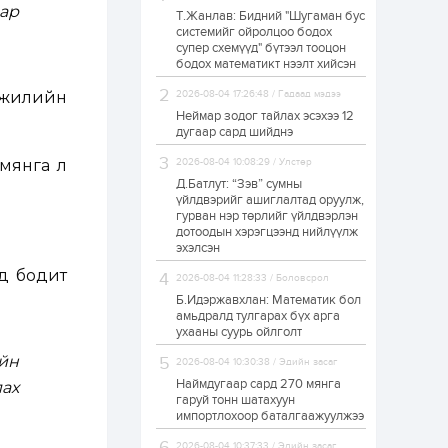
аар
Т.Жанлав: Бидний "Шугаман бус
“Хотын дарга сонсож
системийг ойролцоо бодох
байна” 150150 тусгай
супер схемүүд" бүтээл тооцон
дугаарыг
наймдугаар сарын
бодох математикт нээлт хийсэн
14-нөөс ажиллуулж...
г жилийн
2026-08-04 17:26:48 / Гадаад мэдээ
20 цаг
0
0
Неймар зодог тайлах эсэхээ 12
“Чингис хаан” олон
дугаар сард шийднэ
улсын нисэх буудал
руу нийтийн тээврийн
 мянга л
2026-08-04 10:08:29 / Улстөр
автобус 24 цагаар
үйлчилж байна
Д.Батлут: “Зэв” сумны
үйлдвэрийг ашиглалтад оруулж,
1 өдөр
1
0
гурван нэр төрлийг үйлдвэрлэн
дотоодын хэрэгцээнд нийлүүлж
Нийслэлийн
цэцэрлэгийн цахим
эхэлсэн
бүртгэл энэ сарын 10-
нд бодит
нд эхэлнэ
2026-08-04 11:28:33 / Боловсрол
Б.Идэржавхлан: Математик бол
1 өдөр
0
0
амьдралд тулгарах бүх арга
ухааны суурь ойлголт
16 төрлийн эмийг нэг
эх үүсвэрээс
йн
2026-08-04 10:30:38 / Эдийн засаг
худалдан авах
журмыг баталлаа
Наймдугаар сард 270 мянга
ах
гаруй тонн шатахуун
импортлохоор баталгаажуулжээ
1 өдөр
0
0
Нэгдүгээр
2026-08-04 10:37:33 / Эдийн засаг