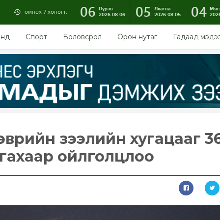
06
05
04
Пүрэв
Лхагва
Мяг
өмнөх 7 хоногт:
2026-08-06
2026-08-05
202
энд
Спорт
Боловсрол
Орон нутаг
Гадаад мэдэ
гэврийн зээлийн хугацааг 3
унгахаар ойлголцлоо