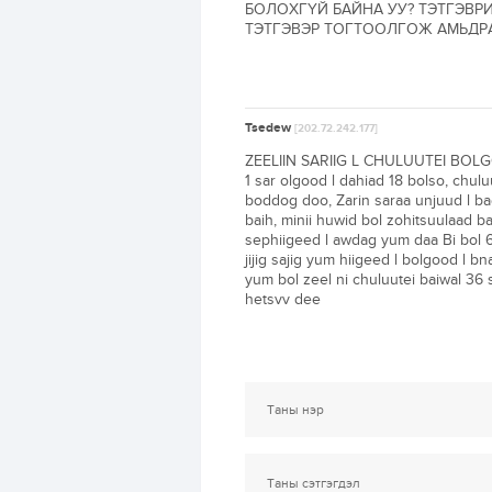
БОЛОХГҮЙ БАЙНА УУ? ТЭТГЭВ
ТЭТГЭВЭР ТОГТООЛГОЖ АМЬДРАХ
Tsedew
[202.72.242.177]
ZEELIIN SARIIG L CHULUUTEI BOLGOW
1 sar olgood l dahiad 18 bolso, chulu
boddog doo, Zarin saraa unjuud l ba
baih, minii huwid bol zohitsuulaad b
sephiigeed l awdag yum daa Bi bol 6
jijig sajig yum hiigeed l bolgood l 
yum bol zeel ni chuluutei baiwal 36 
hetsvv dee