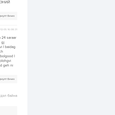
байгууллагууд, иргэд
ЭЭНИЙ
бэлтгэлээ...
2 өдөр
6
0
Өнөөдөр сондгой
риулт бичих
тоогоор төгссөн
автомашинтай иргэд
бензин авна
12-05 16:08:31
2 өдөр
0
3
 24 saraar
ЗГ: Шатахууны
 gj
хангамж,
i l baidag
нийлүүлэлтийг
ch
тогтворжуулах
асуудлыг хэлэлцэж
 bolgood l
байна
olohgvi
2 өдөр
0
0
ed geh ni
Т.Жанлав: Бидний
"Шугаман бус
системийг ойролцоо
бодох супер схемүүд"
риулт бичих
бүтээл тооцон
бодох...
2 өдөр
7
3
гдэл байна
С.Бямбацогт:
Хэлэлцүүлгээс илүү
хэрэгжилт,
амлалтаас илүү
бодит үр дүн чухал