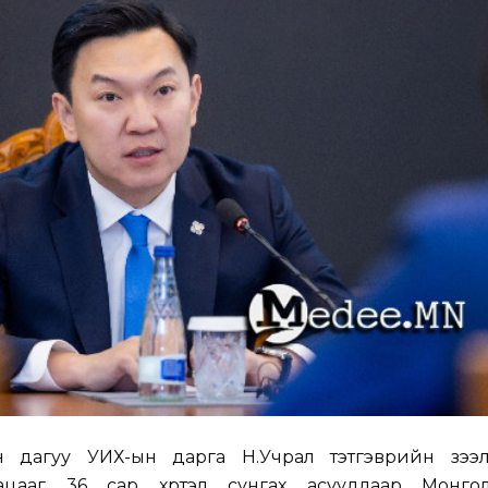
 дагуу УИХ-ын дарга Н.Учрал тэтгэврийн зээли
гацааг 36 сар хүртэл сунгах асуудлаар Монго