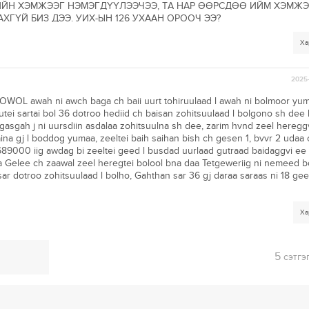
РИЙН ХЭМЖЭЭГ НЭМЭГДҮҮЛЭЭЧЭЭ, ТА НАР ӨӨРСДӨӨ ИЙМ ХЭМЖ
ГҮЙ БИЗ ДЭЭ. УИХ-ЫН 126 УХААН ОРООЧ ЭЭ?
Ха
2025-
OL awah ni awch baga ch baii uurt tohiruulaad l awah ni bolmoor yum
utei sartai bol 36 dotroo hediid ch baisan zohitsuulaad l bolgono sh dee l
gasgah j ni uursdiin asdalaa zohitsuulna sh dee, zarim hvnd zeel hereggv
aina gj l boddog yumaa, zeeltei baih saihan bish ch gesen 1, bvvr 2 udaa 
89000 iig awdag bi zeeltei geed l busdad uurlaad gutraad baidaggvi ee
bna Gelee ch zaawal zeel heregtei bolool bna daa Tetgeweriig ni nemeed b
sar dotroo zohitsuulaad l bolho, Gahthan sar 36 gj daraa saraas ni 18 ge
Ха
5
сэтгэ