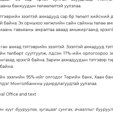
ааны банкуудын төлөөлөлтэй уулзлаа.
этгэврийн зээлтэй ахмадууд сар бүр төлөлт хийсний 
дахгүй байна. Эх орныхоо хөгжлийн сайн сайхны төлөө а
маань гавьяаны амралтаа аваад амьжиргаанд хүрэхгү
ган ахмад тэтгэврийн зээлтэй. Зээлтэй ахмадууд тэ
йн төлбөрт суутгуулж, үлдсэн 17%-ийн орлогоороо э
нгахад хүрэхгүй байна. Зарим ахмадуудын тэтгэвэр тэ
байна.
ийн зээлийн 95%-ийг олгодог Төрийн банк, Хаан ба
үлдэг Монголбанкны удирдлагуудтай уулзлаа.
 хүүг бууруулах, хугацааг сунгах, ачааллыг бууруул