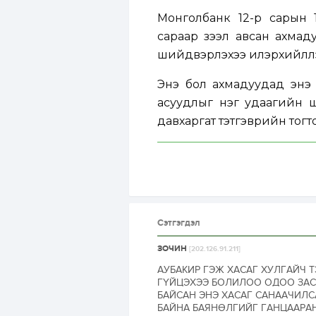
Монголбанк 12-р сарын 
сараар зээл авсан ахмад
шийдвэрлэхээ илэрхийлл
Энэ бол ахмадуудад энэ 
асуудлыг нэг удаагийн 
давхаргат тэтгэврийн тог
Сэтгэгдэл
ЗОЧИН
[202.126.91.211]
АУБАКИР ГЭЖ ХАСАГ ХУЛГАЙЧ 
ГҮЙЦЭХЭЭ БОЛИЛОО ОДОО ЗАС
БАЙСАН ЭНЭ ХАСАГ САНААЧИЛС
БАЙНА БАЯНӨЛГИЙГ ГАНЦААРАН