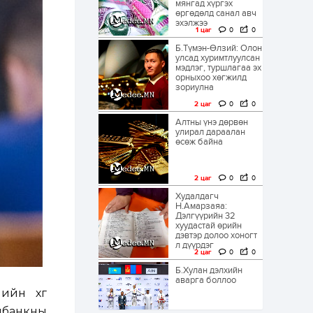
мянгад хүргэх
өргөдөлд санал авч
эхэлжээ
1 цаг
0
0
Б.Түмэн-Өлзий: Олон
улсад хуримтлуулсан
мэдлэг, туршлагаа эх
орныхоо хөгжилд
зориулна
2 цаг
0
0
Алтны үнэ дөрвөн
улирал дараалан
өсөж байна
2 цаг
0
0
Худалдагч
Н.Амарзаяа:
Дэлгүүрийн 32
хуудастай өрийн
дэвтэр долоо хоногт
л дүүрдэг
2 цаг
0
0
Б.Хулан дэлхийн
аварга боллоо
йн хүүг
лбанкны