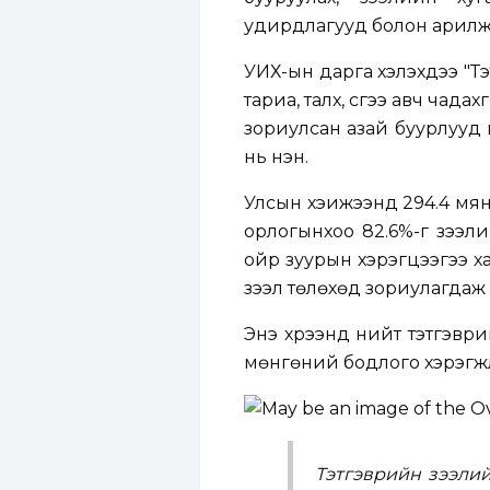
удирдлагууд болон арилж
УИХ-ын дарга хэлэхдээ "Т
тариа, талх, сүүгээ авч ча
зориулсан азай буурлууд 
нь үнэн.
Улсын хэижээнд 294.4 мян
орлогынхоо 82.6%-г зээли
ойр зуурын хэрэгцээгээ ха
зээл төлөхөд зориулагдаж 
Энэ хүрээнд нийт тэтгэвр
мөнгөний бодлого хэрэгжү
Тэтгэврийн зээлийн