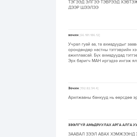
ТЭГЭЭД ЭЛГЭЭ ТЭВРЭЭД ХЭВТЭ
ДЭЭР ШЭЭЛЭЭ
зочин
[66.181.186.12]
Учрал гуай аа, та ахмадуудыг заа
орондөндөр настны тэтгэврийн хэ
ажиллаасай. Бүх ахмадуудад тэтгэ
Эрх баригч МАН иргэдээ ингэж ял
Зочин
[192.82.94.4]
Арилжааны банкууд нь өөрсдөө эрс
ЗЭЭЛГҮЙ АМЬДРУУЛАХ АРГА АЛГА У
ЗААВАЛ ЗЭЭЛ АВАХ ХЭМЖЭЭНД 