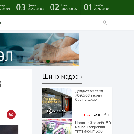
03
02
01
мар
Даваа
Ням
Бямба
6-08-04
2026-08-03
2026-08-02
2026-08-01
э
Шинэ мэдээ
6
Долдугаар сард
709.503 зөрчил
бүртгэгджээ
1 цаг
0
0
Цалинтай ээжийн 50
мянган төгрөгийн
тэтгэмжийг 500