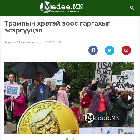
Трампын хөрөгтэй зоос гаргахыг
эсэргүүцэв
Aдмин / Гадаад мэдээ
2025.12.11