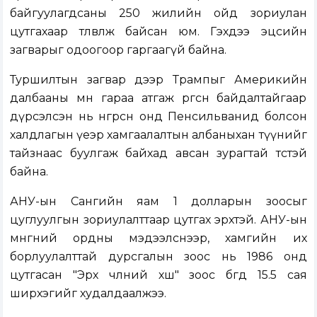
байгуулагдсаны 250 жилийн ойд зориулан
цутгахаар төлөвлөж байсан юм. Гэхдээ эцсийн
загварыг одоогоор гаргаагүй байна.
Туршилтын загвар дээр Трампыг Америкийн
далбааны өмнө гараа атгаж өргөсөн байдалтайгаар
дүрсэлсэн нь өнгөрсөн онд Пенсильванид болсон
халдлагын үеэр хамгаалалтын албаныхан түүнийг
тайзнаас буулгаж байхад авсан зурагтай төстэй
байна.
АНУ-ын Сангийн яам 1 долларын зоосыг
цуглуулгын зориулалттаар цутгах эрхтэй. АНУ-ын
мөнгөний ордны мэдээлснээр, хамгийн их
борлуулалттай дурсгалын зоос нь 1986 онд
цутгасан "Эрх чөлөөний хөшөө" зоос бөгөөд 15.5 сая
ширхэгийг худалдаалжээ.