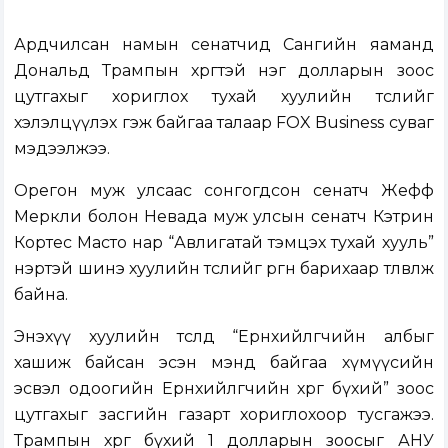
Ардчилсан намын сенатчид Сангийн яаманд
Дональд Трампын хөрөгтэй нэг долларын зоос
цутгахыг хориглох тухай хуулийн төслийг
хэлэлцүүлэх гэж байгаа талаар FOX Business суваг
мэдээлжээ.
Орегон муж улсаас сонгогдсон сенатч Жефф
Меркли болон Невада муж улсын сенатч Кэтрин
Кортес Масто нар “Авлигатай тэмцэх тухай хууль”
нэртэй шинэ хуулийн төслийг өргөн барихаар төлөвлөж
байна.
Энэхүү хуулийн төсөлд “Ерөнхийлөгчийн албыг
хашиж байсан эсэн мэнд байгаа хүмүүсийн
эсвэл одоогийн Ерөнхийлөгчийн хөрөг бүхий” зоос
цутгахыг засгийн газарт хориглохоор тусгажээ.
Трампын хөрөг бүхий 1 долларын зоосыг АНУ