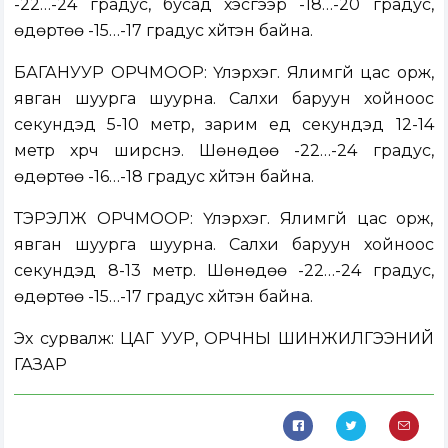
-22…-24 градус, бусад хэсгээр -18…-20 градус,
өдөртөө -15…-17 градус хүйтэн байна.
БАГАНУУР ОРЧМООР: Үүлэрхэг. Ялимгүй цас орж,
явган шуурга шуурна. Салхи баруун хойноос
секундэд 5-10 метр, зарим үед секундэд 12-14
метр хүрч ширүүснэ. Шөнөдөө -22…-24 градус,
өдөртөө -16…-18 градус хүйтэн байна.
ТЭРЭЛЖ ОРЧМООР: Үүлэрхэг. Ялимгүй цас орж,
явган шуурга шуурна. Салхи баруун хойноос
секундэд 8-13 метр. Шөнөдөө -22…-24 градус,
өдөртөө -15…-17 градус хүйтэн байна.
Эх сурвалж: ЦАГ УУР, ОРЧНЫ ШИНЖИЛГЭЭНИЙ
ГАЗАР