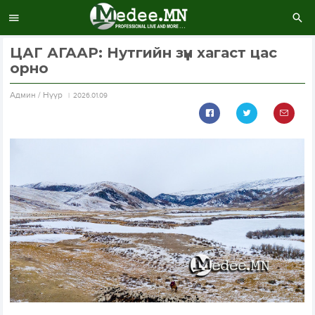
ЦАГ АГААР: Нутгийн зүүн хагаст цас
орно
Aдмин / Нүүр
2026.01.09