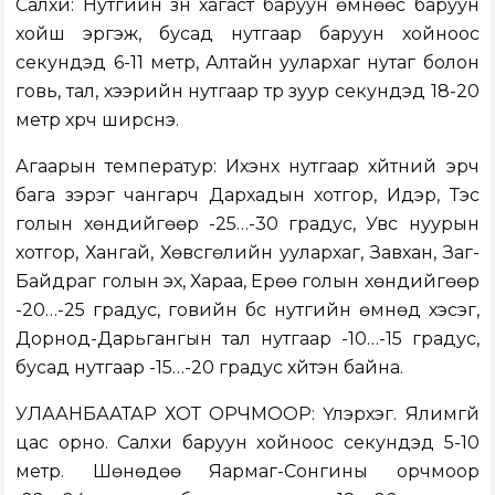
Салхи: Нутгийн зүүн хагаст баруун өмнөөс баруун
хойш эргэж, бусад нутгаар баруун хойноос
секундэд 6-11 метр, Алтайн уулархаг нутаг болон
говь, тал, хээрийн нутгаар түр зуур секундэд 18-20
метр хүрч ширүүснэ.
Агаарын температур: Ихэнх нутгаар хүйтний эрч
бага зэрэг чангарч Дархадын хотгор, Идэр, Тэс
голын хөндийгөөр -25…-30 градус, Увс нуурын
хотгор, Хангай, Хөвсгөлийн уулархаг, Завхан, Заг-
Байдраг голын эх, Хараа, Ерөө голын хөндийгөөр
-20…-25 градус, говийн бүс нутгийн өмнөд хэсэг,
Дорнод-Дарьгангын тал нутгаар -10…-15 градус,
бусад нутгаар -15…-20 градус хүйтэн байна.
УЛААНБААТАР ХОТ ОРЧМООР: Үүлэрхэг. Ялимгүй
цас орно. Салхи баруун хойноос секундэд 5-10
метр. Шөнөдөө Яармаг-Сонгины орчмоор