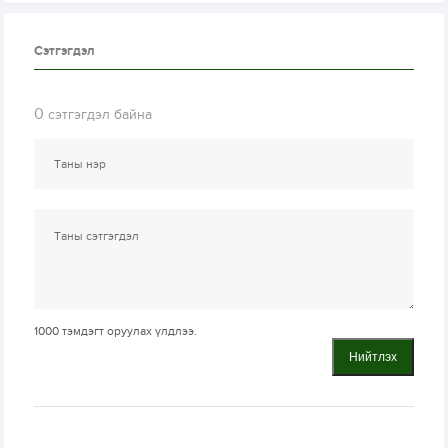
Сэтгэгдэл
0
сэтгэгдэл байна
1000
тэмдэгт оруулах үлдлээ.
Нийтлэх