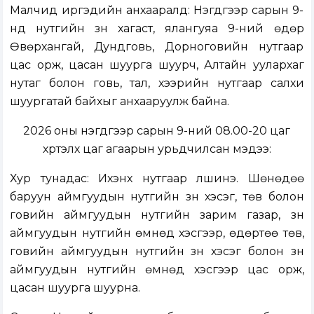
Малчид иргэдийн анхааралд: Нэгдүгээр сарын 9-
нд нутгийн зүүн хагаст, ялангуяа 9-ний өдөр
Өвөрхангай, Дундговь, Дорноговийн нутгаар
цас орж, цасан шуурга шуурч, Алтайн уулархаг
нутаг болон говь, тал, хээрийн нутгаар салхи
шуургатай байхыг анхааруулж байна.
2026 оны нэгдүгээр сарын 9-ний 08.00-20 цаг
хүртэлх цаг агаарын урьдчилсан мэдээ:
Хур тунадас: Ихэнх нутгаар үүлшинэ. Шөнөдөө
баруун аймгуудын нутгийн зүүн хэсэг, төв болон
говийн аймгуудын нутгийн зарим газар, зүүн
аймгуудын нутгийн өмнөд хэсгээр, өдөртөө төв,
говийн аймгуудын нутгийн зүүн хэсэг болон зүүн
аймгуудын нутгийн өмнөд хэсгээр цас орж,
цасан шуурга шуурна.