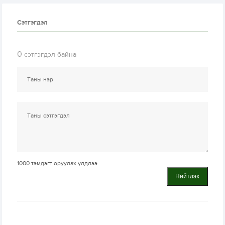
Сэтгэгдэл
0
сэтгэгдэл байна
1000
тэмдэгт оруулах үлдлээ.
Нийтлэх