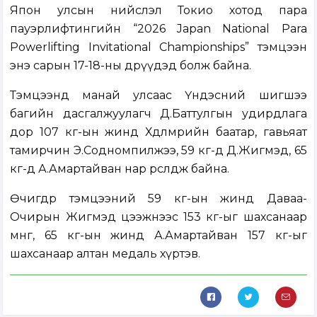
Япон улсын нийслэл Токио хотод пара
пауэрлифтингийн “2026 Japan National Para
Powerlifting Invitational Championships” тэмцээн
энэ сарын 17-18-ны өдрүүдэд болж байна.
Тэмцээнд манай улсаас Үндэсний шигшээ
багийн дасгалжуулагч Д.Баттулгын удирдлага
дор 107 кг-ын жинд Хөдөлмөрийн баатар, гавьяат
тамирчин Э.Содномпилжээ, 59 кг-д Д.Жигмэд, 65
кг-д А.Амартайван нар өрсөлдөж байна.
Өчигдөр тэмцээний 59 кг-ын жинд Даваа-
Очирын Жигмэд цээжнээс 153 кг-ыг шахсанаар
мөнгө, 65 кг-ын жинд А.Амартайван 157 кг-ыг
шахсанаар алтан медаль хүртэв.