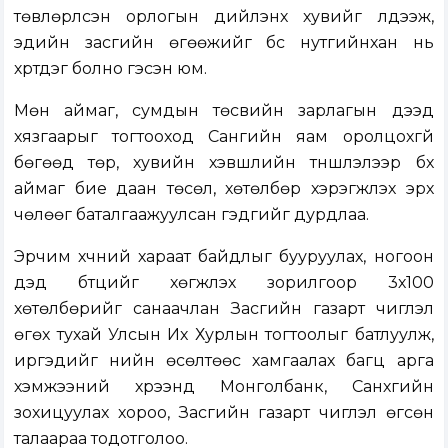
төвлөрүүлсэн орлогын дийлэнх хувийг үлдээж,
эдийн засгийн өгөөжийг бүс нутгийнхан нь
хүртдэг болно гэсэн юм.
Мөн аймаг, сумдын төсвийн зарлагын дээд
хязгаарыг тогтооход Сангийн яам оролцохгүй
бөгөөд төр, хувийн хэвшлийн түншлэлээр бүх
аймаг бие даан төсөл, хөтөлбөр хэрэгжүүлэх эрх
чөлөөг баталгаажуулсан гэдгийг дурдлаа.
Эрчим хүчний хараат байдлыг бууруулах, ногоон
дэд бүтцийг хөгжүүлэх зорилгоор 3х100
хөтөлбөрийг санаачлан Засгийн газарт чиглэл
өгөх тухай Улсын Их Хурлын тогтоолыг батлуулж,
иргэдийг үнийн өсөлтөөс хамгаалах багц арга
хэмжээний хүрээнд Монголбанк, Санхүүгийн
зохицуулах хороо, Засгийн газарт чиглэл өгсөн
талаараа тодотголоо.