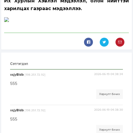
Их Хурлын Хэвлэл мэдээлэл, олон нийттэй
харилцах газраас мэдээллээ.
Сэтгэгдэл
xsjyBldb
2026-06-19 04:38:34
[198.251.72.92]
555
Хариулт бичих
xsjyBldb
2026-06-19 04:38:30
[198.251.72.92]
555
Хариулт бичих