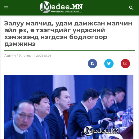
Залуу малчид, удам дамжсан малчин
айл өрх, өв тээгчдийг үндэсний
хэмжээнд нэгдсэн бодлогоор
дэмжинэ
Aдмин / Улстөр
2026.01.26