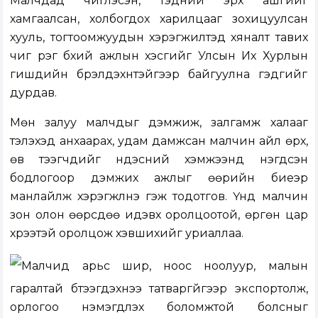
Малчдад чиглэсэн, тэдний эрх ашгийг
хамгаалсан, холбогдох харилцааг зохицуулсан
хууль, тогтоомжуудын хэрэгжилтэд хяналт тавих
чиг үүрэг бүхий ажлын хэсгийг Улсын Их Хурлын
гишүүдийн бүрэлдэхүүнтэйгээр байгуулна гэдгийг
дурдав.
Мөн залуу малчдыг дэмжиж, залгамж халааг
тэлэхэд анхаарах, удам дамжсан малчин айл өрх,
өв тээгчдийг үндэсний хэмжээнд нэгдсэн
бодлогоор дэмжих ажлыг өөрийн биеэр
манлайлж хэрэгжүүлнэ гэж тодотгов. Үүнд малчин
зон олон өөрсдөө идэвх оролцоотой, өргөн цар
хүрээтэй оролцож хэвшихийг уриаллаа.
Малчид арьс шир, ноос ноолуур, малын
гаралтай бүтээгдэхүүнээ татваргүйгээр экспортолж,
орлогоо нэмэгдүүлэх боломжтой болсныг