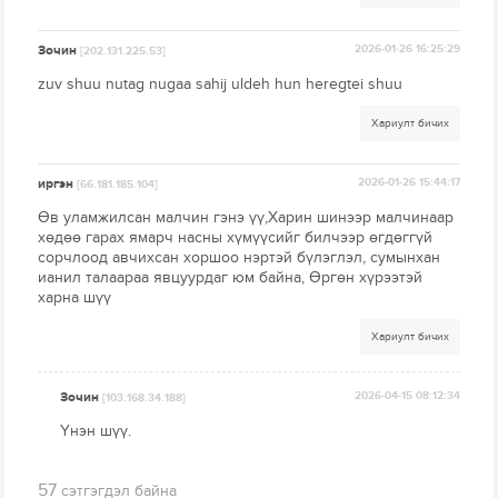
Зочин
2026-01-26 16:25:29
[202.131.225.53]
zuv shuu nutag nugaa sahij uldeh hun heregtei shuu
Хариулт бичих
иргэн
2026-01-26 15:44:17
[66.181.185.104]
Өв уламжилсан малчин гэнэ үү,Харин шинээр малчинаар
хөдөө гарах ямарч насны хүмүүсийг билчээр өгдөггүй
сорчлоод авчихсан хоршоо нэртэй бүлэглэл, сумынхан
ианил талаараа явцуурдаг юм байна, Өргөн хүрээтэй
харна шүү
Хариулт бичих
Зочин
2026-04-15 08:12:34
[103.168.34.188]
Үнэн шүү.
57
сэтгэгдэл байна