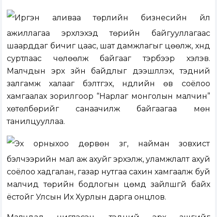
Иргэн аливаа төрлийн бизнесийн үйл
ажиллагаа эрхлэхэд төрийн байгууллагаас
шаарддаг бичиг цаас, шат дамжлагыг цөөлж, хүнд
суртлаас чөлөөлж байгааг тэрбээр хэлэв.
Малчдын эрх зүйн байдлыг дээшлүүлэх, тэдний
залгамж халааг бэлтгэх, нүүдлийн өв соёлоо
хамгаалах зорилгоор “Нарлаг монголын малчин”
хөтөлбөрийг санаачилж байгаагаа мөн
танилцууллаа.
Эх орныхоо дөрвөн зүг, найман зовхист
бэлчээрийн мал аж ахуйг эрхэлж, уламжлалт ахуй
соёлоо хадгалан, газар нутгаа сахин хамгаалж буй
малчид төрийн бодлогын цөмд зайлшгүй байх
ёстойг Улсын Их Хурлын дарга онцлов.