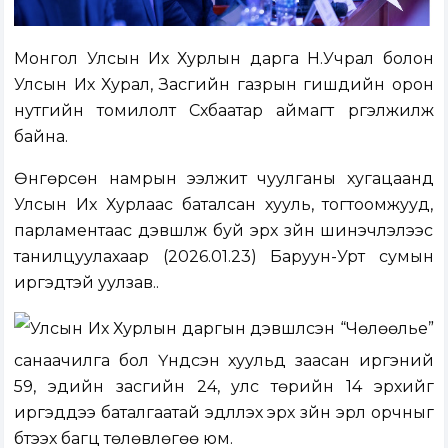
Монгол Улсын Их Хурлын дарга Н.Учрал болон
Улсын Их Хурал, Засгийн газрын гишүүдийн орон
нутгийн томилолт Сүхбаатар аймагт үргэлжилж
байна.
Өнгөрсөн намрын ээлжит чуулганы хугацаанд
Улсын Их Хурлаас баталсан хууль, тогтоомжууд,
парламентаас дэвшүүлж буй эрх зүйн шинэчлэлээс
танилцуулахаар (2026.01.23) Баруун-Урт сумын
иргэдтэй уулзав..
Улсын Их Хурлын даргын дэвшүүлсэн “Чөлөөлье”
санаачилга бол Үндсэн хуульд заасан иргэний
59, эдийн засгийн 24, улс төрийн 14 эрхийг
иргэддээ баталгаатай эдлүүлэх эрх зүйн эрүүл орчныг
бүтээх багц төлөвлөгөө юм.