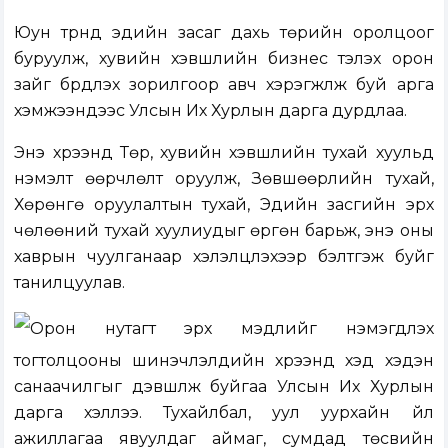
Юун түрүүнд эдийн засаг дахь төрийн оролцоог
буруулж, хувийн хэвшлийн бизнес тэлэх орон
зайг бүрдүүлэх зорилгоор авч хэрэгжүүлж буй арга
хэмжээнүүдээс Улсын Их Хурлын дарга дурдлаа.
Энэ хүрээнд Төр, хувийн хэвшлийн тухай хуульд
нэмэлт өөрчлөлт оруулж, Зөвшөөрлийн тухай,
Хөрөнгө оруулалтын тухай, Эдийн засгийн эрх
чөлөөний тухай хуулиудыг өргөн барьж, энэ оны
хаврын чуулганаар хэлэлцүүлэхээр бэлтгэж буйг
танилцуулав.
Орон нутагт эрх мэдлийг нэмэгдүүлэх
тогтолцооны шинэчлэлүүдийн хүрээнд хэд хэдэн
санаачилгыг дэвшүүлж буйгаа Улсын Их Хурлын
дарга хэллээ. Тухайлбал, уул уурхайн үйл
ажиллагаа явуулдаг аймаг, сумдад төсвийн