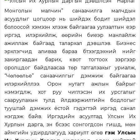
Улсын Их Хурлын даргын дэвшүүлсэн “Нарлаг
Монголын малчин” санаачилга малчдын
асуудлыг цогцоор нь шийдэх бодит шийдэл
болоосой хэмээн хүлээж байгаагаа уулзалтын үеэр
иргэд илэрхийлж, өөрийн биеэр манлайлж
ажиллаж байгаад талархал дэвшүүлэв. Бизнес
эрхлэгчид аливаа бараа бүтээгдэхүүний үнийг
захиргаадан барих, квот тогтоох зэргээр
оролцдог байдлаасаа төр татгалзахыг уриалж,
“Чөлөөлье” санаачилгыг дэмжиж байгаагаа
илэрхийллээ. Орон нутагт ажлын байрыг
нэмэгдүүлж, хот руу чиглэсэн их урсгалыг
сааруулахын тулд үйлдвэржилтийн бодлогыг
тууштай дэмжих ёстой гэдэгтэй иргэд санал
нэгдэж байв. Иргэдийн асуултад Улсын Их
Хурлын дарга, зүүн бүсээс сонгогдсон гишүүд, мөн
аймгийн удирдлагууд хариулт өгөв
гэж Улсын