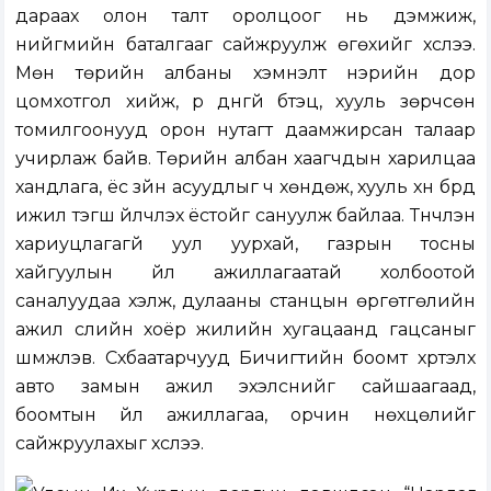
дараах олон талт оролцоог нь дэмжиж,
нийгмийн баталгааг сайжруулж өгөхийг хүслээ.
Мөн төрийн албаны хэмнэлт нэрийн дор
цомхотгол хийж, үр дүнгүй бүтэц, хууль зөрчсөн
томилгоонууд орон нутагт даамжирсан талаар
учирлаж байв. Төрийн албан хаагчдын харилцаа
хандлага, ёс зүйн асуудлыг ч хөндөж, хууль хүн бүрд
ижил тэгш үйлчлэх ёстойг сануулж байлаа. Түүнчлэн
хариуцлагагүй уул уурхай, газрын тосны
хайгуулын үйл ажиллагаатай холбоотой
саналуудаа хэлж, дулааны станцын өргөтгөлийн
ажил сүүлийн хоёр жилийн хугацаанд гацсаныг
шүүмжлэв. Сүхбаатарчууд Бичигтийн боомт хүртэлх
авто замын ажил эхэлснийг сайшаагаад,
боомтын үйл ажиллагаа, орчин нөхцөлийг
сайжруулахыг хүслээ.