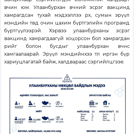
өвчин юм. Улаанбурхан өвчний эсрэг вакцинд
хамрагдсан тухай мэдээллээ өрх, сумын эрүүл
мэндийн төвдөө очин цахим бүртгэлийн програмд
бүртгүүлээрэй. Хэрвээ улаанбурханы эсрэг
вакцинд хамрагдаагүй хоцорсон бол хамрагдан
өөрийгөө болон бусдыг улаанбурхан өвчнөөс
хамгаалаарай. Эрүүл мэндийнхээ төлөө иргэн бүр
хариуцлагатай байж, халдвараас сэргийлцгээе.