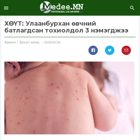
ХӨСҮТ: Улаанбурхан өвчний
батлагдсан тохиолдол 3 нэмэгджээ
Aдмин / Эрүүл мэнд
2026.03.09