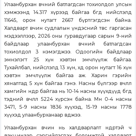
Улаанбурхан өвчний батлагдсан тохиолдол улсын
хэмжээнд 14.317 хүрээд байгаа бөгөөд нийслэлд
11645, орон нутагт 2667 бүртгэгдсэн байна.
Халдварт өвчин судлалын үндэсний төвөөс гаргасан
мэдээллээр, 2026 оны гуравдугаар сарын 9-ний
байдлаар улаанбурхан өвчний батлагдсан
тохиолдол 3 нэмэгджээ. Одоогийн байдлаар
эмнэлэгт 25 хүн хэвтэн эмчлүүлж байгаа.
Тухайлбал, нийслэлд 13 хүн, хөдөө орон нутагт 16 хүн
хэвтэн эмчлүүлж байгаа аж. Харин гэрийн
хяналтад 5 хүн байгаа гэнэ. Насны бүлгээр өвчлөл
хамгийн өндөр байгаа нь 10-14 насны хүүхдүүд бөгөөд
тэдний өвчлөл 5224 хүрсэн байна. Мөн 0-4 насны
3471, 5-9 насны 1836 хүүхэд, 15-19 насны 1778
хүүхэд улаанбурханаар өвджээ.
Улаанбурхан өвчин нь халдварлалт өндөртэй ч
вакцинаар сэргийлэгдэх боломжтой халдварт