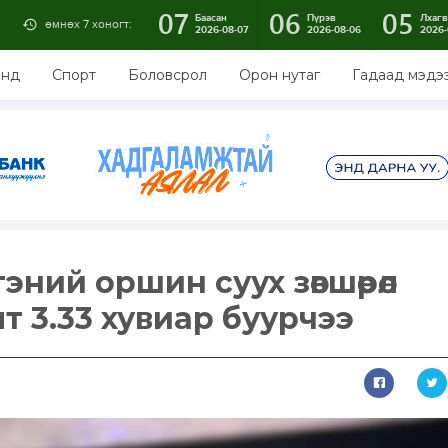
07
06
05
Баасан
Пүрэв
Лхагв
өмнөх 7 хоногт:
2026-08-07
2026-08-06
2026-
энд
Спорт
Боловсрол
Орон нутаг
Гадаад мэдэ
ний оршин суух зөвшөөрөл
т 3.33 хувиар буурчээ