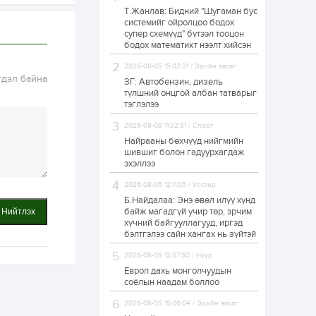
Т.Жанлав: Бидний "Шугаман бус
Худалдагч
системийг ойролцоо бодох
Н.Амарзаяа:
супер схемүүд" бүтээл тооцон
Дэлгүүрийн 32
хуудастай өрийн
бодох математикт нээлт хийсэн
дэвтэр долоо хоногт
л дүүрдэг
2026-08-05 15:02:31 / Эдийн засаг
1 өдөр
0
0
гдэл байна
ЗГ: Автобензин, дизель
Б.Хулан дэлхийн
түлшний онцгой албан татварыг
аварга боллоо
тэглэлээ
2026-08-08 11:32:31 / Спорт
Найрааны бөхчүүд нийгмийн
1 өдөр
0
0
шившиг болон гадуурхагдаж
эхэллээ
Р.Даваадорж: Энэ
намрын экспортын
орлого Монголд
2026-08-05 12:11:05 / Улстөр
боломж олгож болох
Б.Найдалаа: Энэ өвөл илүү хүнд
юм
байж магадгүй учир төр, эрчим
Нийтлэх
1 өдөр
0
2
хүчний байгууллагууд, иргэд
бэлтгэлээ сайн хангах нь зүйтэй
Автомашины улсын
дугаар сондгой
2026-08-05 12:57:50 / Нүүр
тоогоор төгссөн бол
өнөөдөр шатахуун
Европ дахь монголчуудын
авна
соёлын наадам боллоо
1 өдөр
0
0
2026-08-05 15:06:04 / Эдийн засаг
Н.Номтойбаяр: