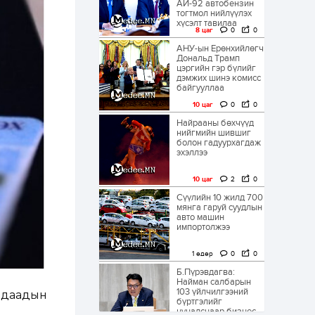
АИ-92 автобензин
тогтмол нийлүүлэх
хүсэлт тавилаа
8 цаг
0
0
АНУ-ын Ерөнхийлөгч
Дональд Трамп
цэргийн гэр бүлийг
дэмжих шинэ комисс
байгууллаа
10 цаг
0
0
Найрааны бөхчүүд
нийгмийн шившиг
болон гадуурхагдаж
эхэллээ
10 цаг
2
0
Сүүлийн 10 жилд 700
мянга гаруй суудлын
авто машин
импортолжээ
1 өдөр
0
0
Б.Пүрэвдагва:
Найман салбарын
103 үйлчилгээний
адаадын
бүртгэлийг
цуцалснаар бизнес