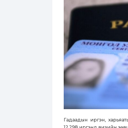
Гадаадын иргэн, харьяат
12,298 иргэнд визийн зөвш