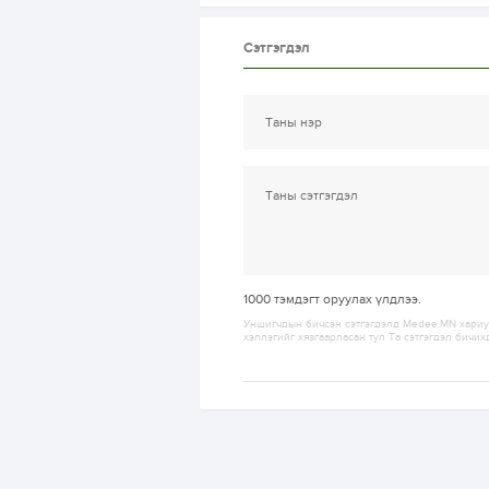
Сэтгэгдэл
1000
тэмдэгт оруулах үлдлээ.
Уншигчдын бичсэн сэтгэгдэлд Medee.MN хариуц
хэллэгийг хязгаарласан тул Та сэтгэгдэл бичих