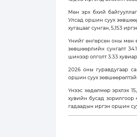
Мөн эрх бүхий байгуулла
Улсад оршин суух зөвшөө
хугацааг сунган, 5,153 ир
Үүнийг өнгөрсөн оны мөн ү
зөвшөөрлийн сунгалт 34.1
шинээр олголт 3.33 хувиар
2026 оны гуравдугаар с
оршин суух зөвшөөрөлтэй 
Үүнээс хөдөлмөр эрхлэх 15
хувийн бусад зорилгоор 4
гадаадын иргэн оршин с