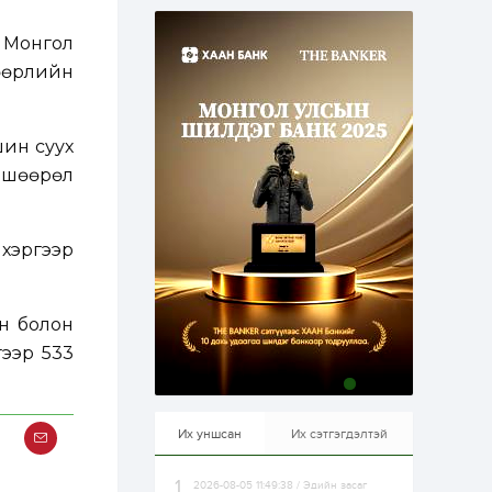
эрхлэхэд таатай...
1 өдөр
1
0
 Монгол
Долдугаар сард
709.503 зөрчил
өөрлийн
бүртгэгджээ
1 өдөр
0
0
шин суух
Цалинтай ээжийн 50
өвшөөрөл
мянган төгрөгийн
тэтгэмжийг 500
мянгад хүргэх
өргөдөлд санал авч
эхэлжээ
хэргээр
1 өдөр
2
0
Б.Түмэн-Өлзий: Олон
улсад хуримтлуулсан
мэдлэг, туршлагаа эх
йн болон
орныхоо хөгжилд
зориулна
гээр 533
1 өдөр
0
0
Алтны үнэ дөрвөн
улирал дараалан
өсөж байна
Их уншсан
Их сэтгэгдэлтэй
2026-08-05 11:49:38 / Эдийн засаг
1 өдөр
0
0