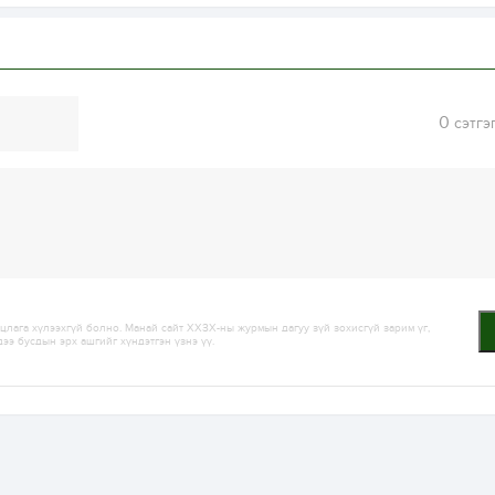
0
сэтгэ
лага хүлээхгүй болно. Манай сайт ХХЗХ-ны журмын дагуу зүй зохисгүй зарим үг,
дээ бусдын эрх ашгийг хүндэтгэн үзнэ үү.