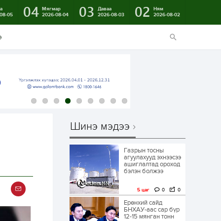
04
03
02
а
Мягмар
Даваа
Ням
08-05
2026-08-04
2026-08-03
2026-08-02
э
Шинэ мэдээ
Газрын тосны
агуулахууд эхнээсээ
ашиглалтад ороход
бэлэн болжээ
5 цаг
0
0
Ерөнхий сайд
БНХАУ-аас сар бүр
12-15 мянган тонн