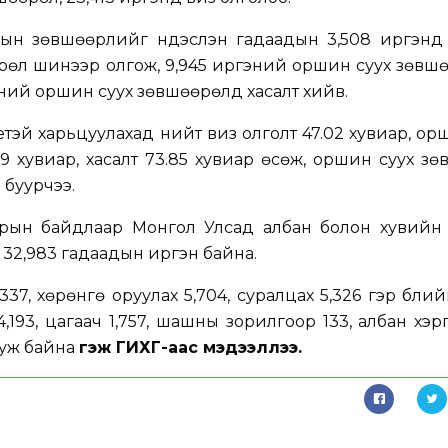
гын зөвшөөрлийг үндэслэн гадаадын 3,508 иргэнд
рөл шинээр олгож, 9,945 иргэний оршин суух зөвш
гэний оршин суух зөвшөөрөлд хасалт хийв.
етэй харьцуулахад нийт виз олголт 47.02 хувиар, ор
9 хувиар, хасалт 73.85 хувиар өсөж, оршин суух з
 буурчээ.
арын байдлаар Монгол Улсад албан болон хувийн 
32,983 гадаадын иргэн байна.
,337, хөрөнгө оруулах 5,704, суралцах 5,326 гэр бүли
,193, цагаач 1,757, шашны зорилгоор 133, албан хэр
ууж байна
гэж ГИХГ-аас мэдээллээ.