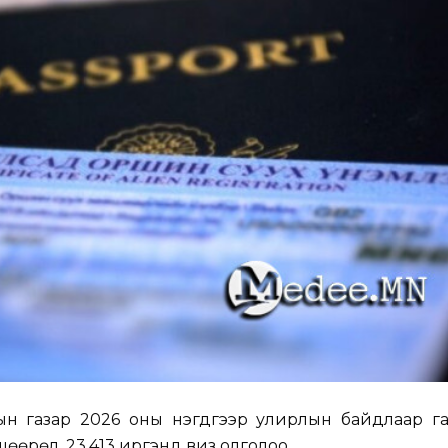
ын газар 2026 оны нэгдүгээр улирлын байдлаар г
өөрөл, 23,413 иргэнд виз олголоо.