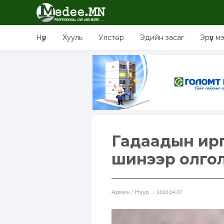
Нүүр
Хууль
Улстөр
Эдийн засаг
Эрүүл м
Гадаадын иргэ
шинээр олгол
Aдмин / Нүүр
2026.04.07