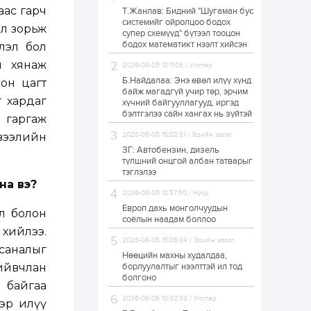
аас гарч
Т.Жанлав: Бидний "Шугаман бус
Н.Номтойбаяр:
системийг ойролцоо бодох
Аймгуудад
 л зорьж
супер схемүүд" бүтээл тооцон
тулгамдаж буй
асуудлуудыг долоо
бодох математикт нээлт хийсэн
лэл бол
хоног бүр Засгийн
газрын...
л хянаж
2026-08-05 12:11:05 / Улстөр
1 өдөр
0
0
Б.Найдалаа: Энэ өвөл илүү хүнд
сон цагт
УИХ-ын дарга
байж магадгүй учир төр, эрчим
С.Бямбацогт төрийг
г хардаг
хүчний байгууллагууд, иргэд
төлөөлөн Сутай
бэлтгэлээ сайн хангах нь зүйтэй
хайрхны тэнгэрийг
 гаргаж
тахих төрийн
 зээлийн
2026-08-05 15:02:31 / Эдийн засаг
тахилгад оролцлоо
1 өдөр
3
0
ЗГ: Автобензин, дизель
түлшний онцгой албан татварыг
“Хотын дарга сонсож
байна” 150150 тусгай
тэглэлээ
дугаарыг
на вэ?
наймдугаар сарын
2026-08-05 12:57:50 / Нүүр
14-нөөс ажиллуулж...
Европ дахь монголчуудын
л болон
1 өдөр
0
0
соёлын наадам боллоо
 хийлээ.
“Чингис хаан” олон
2026-08-05 15:06:04 / Эдийн засаг
улсын нисэх буудал
саналыг
руу нийтийн тээврийн
Нөөцийн махны худалдаа,
автобус 24 цагаар
ийвчлан
борлуулалтыг нээлттэй ил тод
үйлчилж байна
болгоно
 байгаа
1 өдөр
1
0
2026-08-06 10:32:53 / Улстөр
ээр илүү
Нийслэлийн