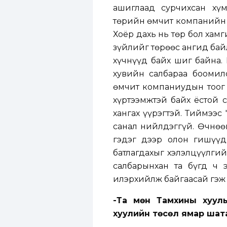
ашиглаад сурчихсан хүм
төрийн өмчит компанийн м
Хоёр дахь нь төр бол хам
зүйлийг төрөөс ангид бай
хүчнүүд байх шиг байна.
хувийн салбараа боомил
өмчит компаниудын тоог х
хүртээмжтэй байх ёстой с
хангах үүрэгтэй. Тиймээс
санал нийлдэггүй. Өчнөө
гэдэг дээр олон гишүүд 
батлагдахыг хэлэлцүүлги
салбарынхан та бүгд ч 
илэрхийлж байгаасай гэж 
-Та мөн Тамхины хууль
хуулийн төсөл ямар шат