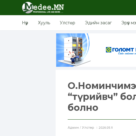
Нүүр
Хууль
Улстөр
Эдийн засаг
Эрүүл м
О.Номинчимэг
“түрийвч” бол
болно
Aдмин / Улстөр
2026.05.11