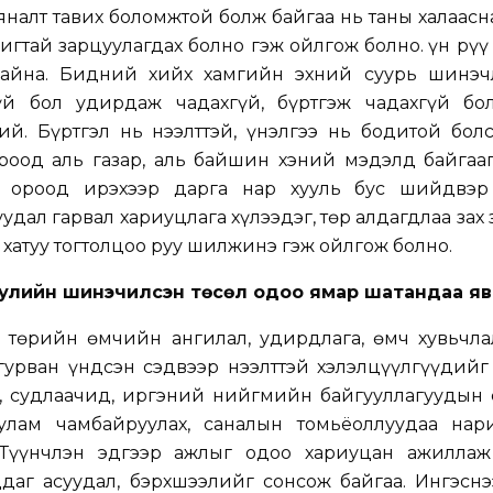
яналт тавих боломжтой болж байгаа нь таны халаасн
игтай зарцуулагдах болно гэж ойлгож болно. Үүн рүү
байна. Бидний хийх хамгийн эхний суурь шинэч
үй бол удирдаж чадахгүй, бүртгэж чадахгүй бо
ий. Бүртгэл нь нээлттэй, үнэлгээ нь бодитой бол
ороод аль газар, аль байшин хэний мэдэлд байгаа
т ороод ирэхээр дарга нар хууль бус шийдвэр
уудал гарвал хариуцлага хүлээдэг, төр алдагдлаа зах
 хатуу тогтолцоо руу шилжинэ гэж ойлгож болно.
уулийн шинэчилсэн төсөл одоо ямар шатандаа яв
 төрийн өмчийн ангилал, удирдлага, өмч хувьчла
гурван үндсэн сэдвээр нээлттэй хэлэлцүүлгүүдийг
, судлаачид, иргэний нийгмийн байгууллагуудын 
 улам чамбайруулах, саналын томьёоллуудаа нар
 Түүнчлэн эдгээр ажлыг одоо хариуцан ажиллаж
ддаг асуудал, бэрхшээлийг сонсож байгаа. Ингэсн