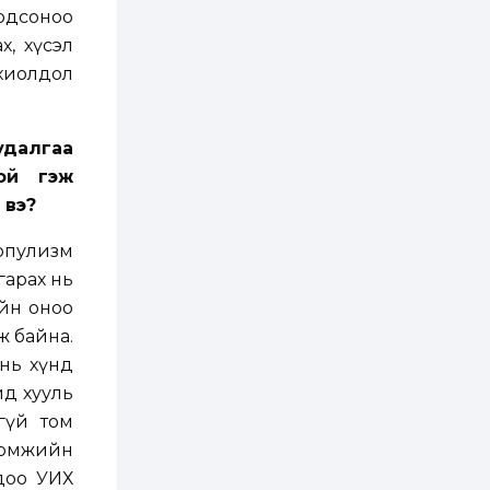
2 өдөр
0
0
бодсоноо
Т.Жанлав: Бидний
х, хүсэл
"Шугаман бус
системийг ойролцоо
охиолдол
бодох супер схемүүд"
бүтээл тооцон
бодох...
2 өдөр
7
3
судалгаа
С.Бямбацогт:
Хэлэлцүүлгээс илүү
ой гэж
хэрэгжилт,
амлалтаас илүү
 вэ?
бодит үр дүн чухал
3 өдөр
0
0
опулизм
Неймар зодог тайлах
гарах нь
эсэхээ 12 дугаар сард
шийднэ
ийн оноо
ж байна.
3 өдөр
0
3
нь хүнд
Нийслэлийн 30
ид хууль
дугаар сургуулийг 10
дугаар сарын 1-нд
гүй том
ашиглалтад оруулна
тоомжийн
3 өдөр
0
0
Одоо УИХ