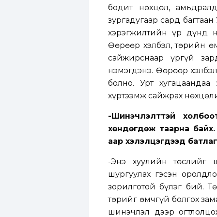
бодит нөхцөл, амьдрал
зургадугаар сард багтаан
хэрэгжилтийн үр дүнд н
Өөрөөр хэлбэл, төрийн ө
сайжирснаар үргүй зар
нэмэгдэнэ. Өөрөөр хэлбэл
болно. Урт хугацаандаа
хүртээмж сайжрах нөхцөл
-Шинэчлэлттэй холбоо
хөндөгдөж таарна байх
аар хэлэлцэгдээд батлаг
-Энэ хуулийн төслийг 
шургуулах гэсэн оролдло
зорилготой бүлэг бий. Т
төрийг өмчгүй болгох зам
шинэчлэл дээр огтлолц