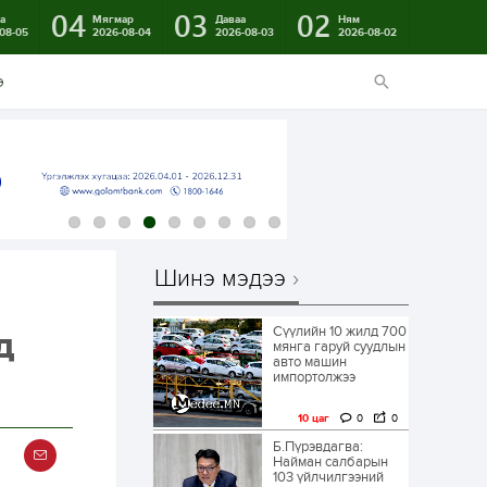
04
03
02
а
Мягмар
Даваа
Ням
08-05
2026-08-04
2026-08-03
2026-08-02
э
Шинэ мэдээ
Сүүлийн 10 жилд 700
д
мянга гаруй суудлын
авто машин
импортолжээ
10 цаг
0
0
Б.Пүрэвдагва:
Найман салбарын
103 үйлчилгээний