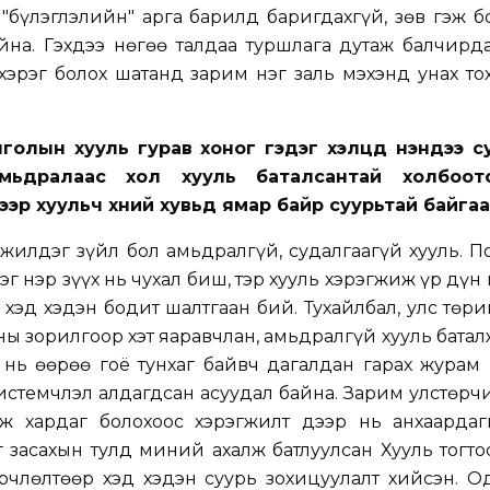
"бүлэглэлийн" арга барилд баригдахгүй, зөв гэж 
на. Гэхдээ нөгөө талдаа туршлага дутаж балчирда
хэрэг болох шатанд зарим нэг заль мэхэнд унах т
нголын хууль гурав хоног гэдэг хэлцүүд үнэндээ 
амьдралаас хол хууль баталсантай холбоот
ээр хуульч хүний хувьд ямар байр суурьтай байгаа
илдэг зүйл бол амьдралгүй, судалгаагүй хууль. П
эг нэр зүүх нь чухал биш, тэр хууль хэрэгжиж үр дүн 
й хэд хэдэн бодит шалтгаан бий. Тухайлбал, улс төр
ны зорилгоор хэт яаравчлан, амьдралгүй хууль батал
нь өөрөө гоё тунхаг байвч дагалдан гарах журам 
 системчлэл алдагдсан асуудал байна. Зарим улстөрч
эж хардаг болохоос хэрэгжилт дээр нь анхаардаг
йг засахын тулд миний ахалж батлуулсан Хууль тог
өрчлөлтөөр хэд хэдэн суурь зохицуулалт хийсэн. 