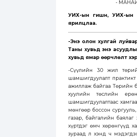
- МАНАЙ
УИХ-ын гишүүн, УИХ-ы
ярилцлаа.
-Энэ олон хулгай луйвар
Таны хувьд энэ асуудлыг
хувьд ямар өөрчлөлт хэр
-Сүүлийн 30 жил төри
шамшигдуулалт практикт
ажиллаж байгаа Төрийн б
хуулийн төслийн ерө
шамшигдуулалтаас хамгаа
мөнгөөр боссон сургууль,
газар, байгалийн баялаг
хүртдэг өмч хөрөнгүүд х
зураад л хэнд ч мэдэгдэ