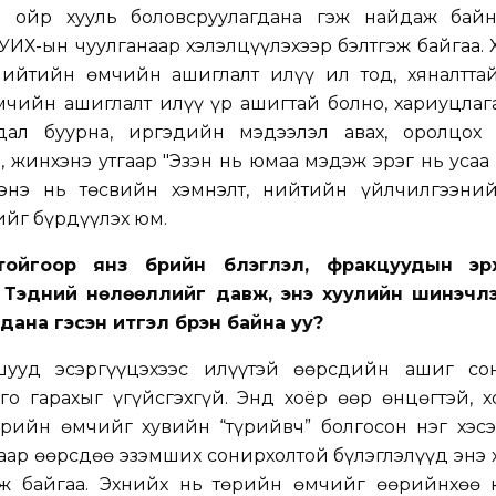
д ойр хууль боловсруулагдана гэж найдаж байн
 УИХ-ын чуулганаар хэлэлцүүлэхээр бэлтгэж байгаа.
ийтийн өмчийн ашиглалт илүү ил тод, хяналттай
мчийн ашиглалт илүү үр ашигтай болно, хариуцлаг
дал буурна, иргэдийн мэдээлэл авах, оролцох
, жинхэнэ утгаар "Эзэн нь юмаа мэдэж эрэг нь усаа
 энэ нь төсвийн хэмнэлт, нийтийн үйлчилгээний
ийг бүрдүүлэх юм.
тойгоор янз бүрийн бүлэглэл, фракцуудын э
. Тэдний нөлөөллийг давж, энэ хуулийн шинэчл
дана гэсэн итгэл бүрэн байна уу?
шууд эсэргүүцэхээс илүүтэй өөрсдийн ашиг со
го гарахыг үгүйсгэхгүй. Энд хоёр өөр өнцөгтэй, 
өрийн өмчийг хувийн “түрийвч” болгосон нэг хэсэ
аар өөрсдөө эзэмших сонирхолтой бүлэглэлүүд энэ
ож байгаа. Эхнийх нь төрийн өмчийг өөрийнхөө