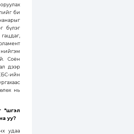
 оруулах
2 өдөр
2
0
улийг би
Өнгөрсөн сард
чанарыг
1,439.2 кг үнэт
металл худалдан
г бүлэг
авчээ
 гацдаг,
2 өдөр
0
0
арламент
Б.Найдалаа: Энэ
 нийгэм
өвөл илүү хүнд байж
магадгүй учир төр,
й. Соён
эрчим хүчний
байгууллагууд, иргэд
ал дээр
бэлтгэлээ...
2 өдөр
6
0
ЕБС-ийн
Өнөөдөр сондгой
ургахаас
тоогоор төгссөн
автомашинтай иргэд
өлөх нь
бензин авна
2 өдөр
0
3
 "шүгэл
ЗГ: Шатахууны
хангамж,
на уу?
нийлүүлэлтийг
тогтворжуулах
асуудлыг хэлэлцэж
нх удаа
байна