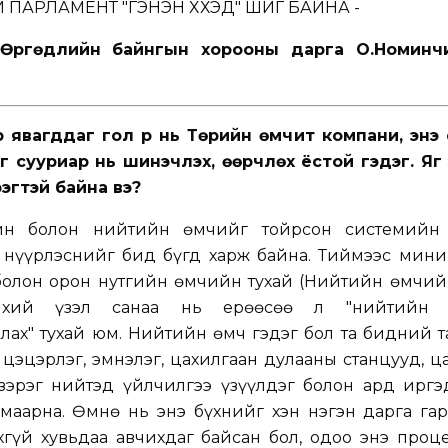
 ПАРЛАМЕНТ "ГЭНЭН ХҮҮХЭД" ШИГ БАЙНА -
н Өргөдлийн байнгын хорооны дарга О.Номинч
 явагддаг гол үүр нь Төрийн өмчит компани, энэ 
 сууриар нь шинэчлэх, өөрчлөх ёстой гэдэг. Яг э
эгтэй байна вэ?
йн болон нийтийн өмчийг тойрсон системийн 
 нүүрлэснийг бид бүгд харж байна. Тиймээс мини
олон орон нутгийн өмчийн тухай (Нийтийн өмчийн
нхий үзэл санаа нь ерөөсөө л "нийтийн 
лах" тухай юм. Нийтийн өмч гэдэг бол та бидний 
 цэцэрлэг, эмнэлэг, цахилгаан дулааны станцууд, 
 зэрэг нийтэд үйлчилгээ үзүүлдэг болон ард иргэ
амаарна. Өмнө нь энэ бүхнийг хэн нэгэн дарга га
хгүй хувьдаа авчихдаг байсан бол, одоо энэ проц