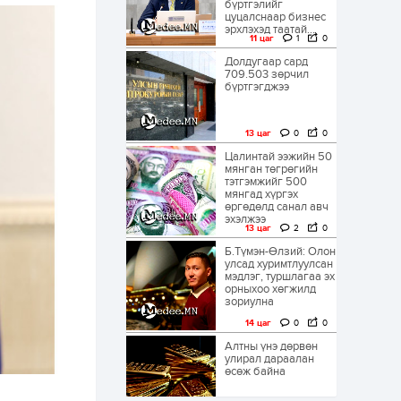
бүртгэлийг
цуцалснаар бизнес
эрхлэхэд таатай...
11 цаг
1
0
Долдугаар сард
709.503 зөрчил
бүртгэгджээ
13 цаг
0
0
Цалинтай ээжийн 50
мянган төгрөгийн
тэтгэмжийг 500
мянгад хүргэх
өргөдөлд санал авч
эхэлжээ
13 цаг
2
0
Б.Түмэн-Өлзий: Олон
улсад хуримтлуулсан
мэдлэг, туршлагаа эх
орныхоо хөгжилд
зориулна
14 цаг
0
0
Алтны үнэ дөрвөн
улирал дараалан
өсөж байна