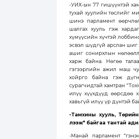
-УИХ-ын 77 гишүүнтэй хам
тухай хуулийн төслийг ми
шинэ парламент өөрчлөл
шалгах хууль гэж харда
хүмүүсийн хүчтэй лоббино
эсвэл шүдгүй арслан шиг 
ашиг сонирхлын нөлөөлл
харж байна. Нөгөө талаа
гэгээрлийн ажил маш чу
хойрго байна гэж дүг
сурагчидтай хамтран "Toxi
илүү хүүхдүүд өөрсдөө х
хавьгүй илүү үр дүнтэй ба
-Тамхины хууль, Төрий
үлээж" байгаа тантай ад
-Манай парламент "гэнэ