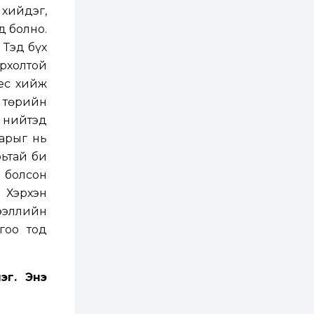
ААН-үүдийн дансыг
хийдэг,
битүүмжлэхгүй
д болно.
1 өдөр
1
0
 Тэд бүх
Нөөцийн махны
ирхолтой
худалдаа,
борлуулалтыг
ес хийж
нээлттэй ил тод
болгоно
 төрийн
2 өдөр
0
0
н нийтэд
ЗГ: Автобензин,
нарыг нь
дизель түлшний
онцгой албан
рьтай би
татварыг тэглэлээ
 болсон
2 өдөр
3
0
 Хэрхэн
З.Мэндсайхан:
дээллийн
Хүнсний нөөцийг
бэлтгэх агуулах,
гоо тод
зоорь бэлтгэх ААН-
үүдэд хөнгөлөлттэй
зээл олгоно
2 өдөр
2
0
эг. Энэ
Европ дахь
монголчуудын
соёлын наадам
боллоо