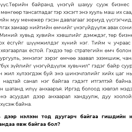
үүс.Төрийн байранд үнэгүй шахуу сууж бизнес 
өнгөөр тансагладаг тэр хэсэгт энэ хууль маш их саа
гийн муу менежер гэсэн давлагааг зориуд үүсгэгчид.
лгах замаар нийтийн өмчийг үнэгүйдүүлж авах сон
 Миний хувьд хувийн хэвшлийг дэмждэг, төр бизн
ох ёсгүйг шүүмжилдэг хүний нэг. Тийм ч учраас
язгаарлах ёстой. Гэхдээ төр стратегийн өмч боло
ургууль, эмнэлэг зэрэг өмчөө заавал эзэмшиж, ча
 "бүх зүйлийг үнэгүйдүүлж хувьчил" гэдэг байр суу
н жил хүлээгдэж буй энэ шинэчлэлийг хийх цаг нь
надтай санал нэг байгаа гэдэгт итгэлтэй байна.
йн шатанд илүү анхааръя. Иргэд болоод хэвлэл мэ
энэ асуудал дээр анхаарал хандуулж, дуу хоолой
хүсэж байна.
 дээр нэлээн тод дуугарч байгаа гишүүдийн н
андаа явж байгаа бол?