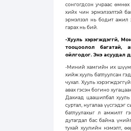
сонгогдсон учраас өмнөх 
хийх чин эрмэлзэлтэй бай
эрмэлзэл нь бодит ажил 
гарах нь бий.
-Хууль хэрэгждэггүй, Мо
тооцоолол багатай, 
ойлгодог. Энэ асуудал д
-Миний хамгийн их шүүмж
хийж хууль батлуулсан гэд
чухал. Хууль хэрэгждэггү
авах гэсэн богино хугацаа
Дахиад цаашилбал хууль 
суртал, нугалаа үүсгэдэг
батлуулахыг л амжилт г
дутагдал бас байна. Үүни
тухай хуулийн нэмэлт, ө