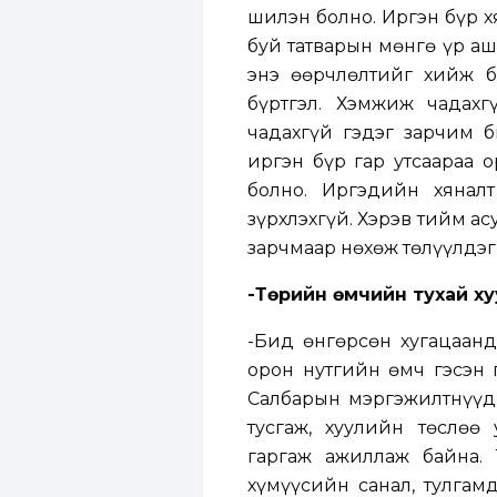
шилэн болно. Иргэн бүр х
буй татварын мөнгө үр аш
энэ өөрчлөлтийг хийж 
бүртгэл. Хэмжиж чадахг
чадахгүй гэдэг зарчим б
иргэн бүр гар утсаараа 
болно. Иргэдийн хянал
зүрхлэхгүй. Хэрэв тийм ас
зарчмаар нөхөж төлүүлдэг
-Төрийн өмчийн тухай х
-Бид өнгөрсөн хугацаанд
орон нутгийн өмч гэсэн 
Салбарын мэргэжилтнүүд
тусгаж, хуулийн төслөө
гаргаж ажиллаж байна.
хүмүүсийн санал, тулгам