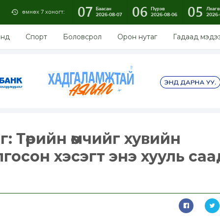
07
06
05
Баасан
Пүрэв
Лхагв
өмнөх 7 хоногт:
2026-08-07
2026-08-06
2026-
энд
Спорт
Боловсрол
Орон нутаг
Гадаад мэдэ
: Төрийн өмчийг хувийн
госон хэсэгт энэ хууль саа