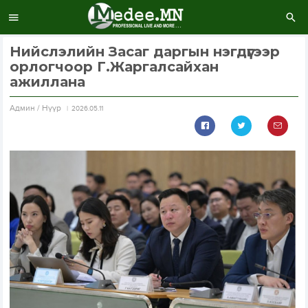
Нийслэлийн Засаг даргын нэгдүгээр
орлогчоор Г.Жаргалсайхан
ажиллана
Aдмин / Нүүр
2026.05.11