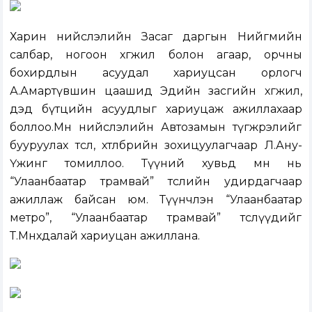
Харин нийслэлийн Засаг даргын Нийгмийн
салбар, ногоон хөгжил болон агаар, орчны
бохирдлын асуудал хариуцсан орлогч
А.Амартүвшин цаашид Эдийн засгийн хөгжил,
дэд бүтцийн асуудлыг хариуцаж ажиллахаар
боллоо.Мөн нийслэлийн Автозамын түгжрэлийг
бууруулах төсөл, хөтөлбөрийн зохицуулагчаар Л.Ану-
Үжинг томиллоо. Түүний хувьд өмнө нь
“Улаанбаатар трамвай” төслийн удирдагчаар
ажиллаж байсан юм. Түүнчлэн “Улаанбаатар
метро”, “Улаанбаатар трамвай” төслүүдийг
Т.Мөнхдалай хариуцан ажиллана.