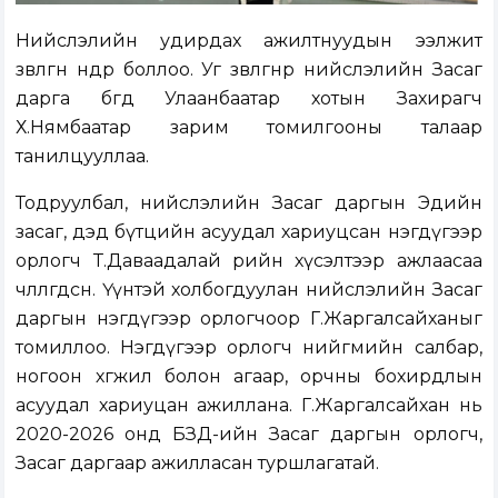
Нийслэлийн удирдах ажилтнуудын ээлжит
зөвлөгөөн өнөөдөр боллоо. Уг зөвлөгөөнөөр нийслэлийн Засаг
дарга бөгөөд Улаанбаатар хотын Захирагч
Х.Нямбаатар зарим томилгооны талаар
танилцууллаа.
Тодруулбал, нийслэлийн Засаг даргын Эдийн
засаг, дэд бүтцийн асуудал хариуцсан нэгдүгээр
орлогч Т.Даваадалай өөрийн хүсэлтээр ажлаасаа
чөлөөлөгдсөн. Үүнтэй холбогдуулан нийслэлийн Засаг
даргын нэгдүгээр орлогчоор Г.Жаргалсайханыг
томиллоо. Нэгдүгээр орлогч нийгмийн салбар,
ногоон хөгжил болон агаар, орчны бохирдлын
асуудал хариуцан ажиллана. Г.Жаргалсайхан нь
2020-2026 онд БЗД-ийн Засаг даргын орлогч,
Засаг даргаар ажилласан туршлагатай.