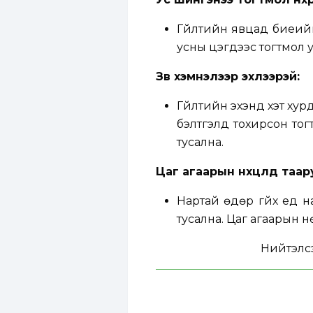
Гүйлтийн явцад биеий
усны цэгүүдээс тогтмол
Зөв хэмнэлээр эхлээрэй:
Гүйлтийн эхэнд хэт ху
бэлтгэлд тохирсон то
тусална.
Цаг агаарын нөхцөлд таар
Нартай өдөр гүйх үед н
тусална. Цаг агаарын н
Нийтэлс