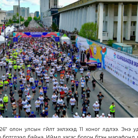
6" олон улсын гүйлт эхлэхэд 11 хоног үлдлээ. Энэ 
 бүртгүүлээд байна. Иймд хагас болон бүтэн марафонд 