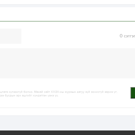
0
сэтгэ
лага хүлээхгүй болно. Манай сайт ХХЗХ-ны журмын дагуу зүй зохисгүй зарим үг,
дээ бусдын эрх ашгийг хүндэтгэн үзнэ үү.