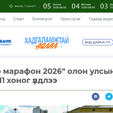
05
04
03
Лхагва
Мягмар
Да
өмнөх 7 хоногт:
2026-08-05
2026-08-04
20
энд
Спорт
Боловсрол
Орон нутаг
Гадаад мэдэ
 марафон 2026" олон улсы
11 хоног үлдлээ