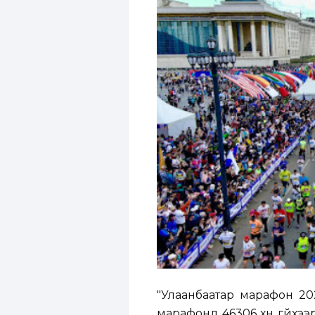
"Улаанбаатар марафон 202
марафонд 46306 хүн гүйхээр