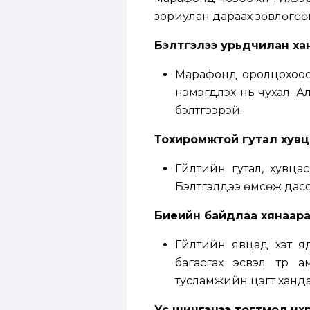
зориулан дараах зөвлөгөөг
Бэлтгэлээ урьдчилан ха
Марафонд оролцохоос 
нэмэгдүүлэх нь чухал.
бэлтгээрэй.
Тохиромжтой гутал хувц
Гүйлтийн гутал, хувца
Бэлтгэлдээ өмсөж дасс
Биеийн байдлаа хянаара
Гүйлтийн явцад хэт я
багасгах эсвэл түр 
тусламжийн цэгт ханда
Ус шингэнээ тогтмол нөхөө