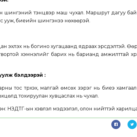
н шингэний тэнцвэр маш чухал. Маршрут дагуу бай
 ус ууж, биеийн шингэнээ нөхөөрэй.
рдан эхлэх нь богино хугацаанд ядраах эрсдэлтэй. Ө
гтвортой хэмнэлийг барих нь барианд амжилттай хүр
уулж бэлдээрэй :
арны тос түрхэх, малгай өмсөх зэрэг нь биеэ хамгаа
өхцөлд тохируулан хувцаслах нь чухал.
эн:
НЗДТГ-ын хэвлэл мэдээлэл, олон нийттэй харилца