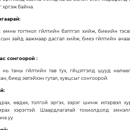
 хүргэж байна.
нгаарай:
өмнө тогтмол гүйлтийн бэлтгэл хийж, биеийн тэсв
 Алсын зайд аажмаар дасгал хийж, биеэ гүйлтийн ача
ас сонгоорой :
с нь таны гүйлтийн тав тух, гүйцэтгэлд шууд нөлөө
ан, биед эвтэйхэн гутал, хувцсыг сонгоорой.
й:
драх, өвдөх, толгой эргэх, зэрэг шинж илэрвэл ху
амрах хэрэгтэй. Шаардлагатай тохиолдолд эмнэл
на уу.
рэй: