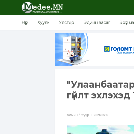
Нүүр
Хууль
Улстөр
Эдийн засаг
Эрүүл м
"Улаанбаатар
гүйлт эхлэхэд 
Aдмин / Нүүр
2026.05.12