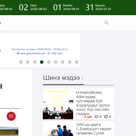
02
01
31
ваа
Ням
Бямба
Баасан
26-08-03
2026-08-02
2026-08-01
2026-07-31
э
Шинэ мэдээ
н
Н.Номтойбаяр:
Аймгуудад
тулгамдаж буй
асуудлуудыг долоо
хоног бүр Засгийн
газрын...
5 цаг
0
0
УИХ-ын дарга
С.Бямбацогт төрийг
төлөөлөн Сутай