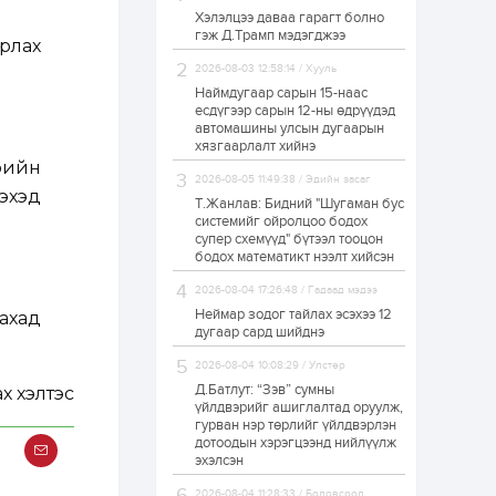
Хэлэлцээ даваа гарагт болно
ЗГ: Автобензин,
гэж Д.Трамп мэдэгджээ
дизель түлшний
рлах
онцгой албан
татварыг тэглэлээ
2026-08-03 12:58:14 / Хууль
Наймдугаар сарын 15-наас
есдүгээр сарын 12-ны өдрүүдэд
1 өдөр
2
0
автомашины улсын дугаарын
З.Мэндсайхан:
хязгаарлалт хийнэ
Хүнсний нөөцийг
өрийн
бэлтгэх агуулах,
2026-08-05 11:49:38 / Эдийн засаг
зоорь бэлтгэх ААН-
эхэд
үүдэд хөнгөлөлттэй
Т.Жанлав: Бидний "Шугаман бус
зээл олгоно
системийг ойролцоо бодох
1 өдөр
1
0
супер схемүүд" бүтээл тооцон
бодох математикт нээлт хийсэн
Европ дахь
монголчуудын
соёлын наадам
2026-08-04 17:26:48 / Гадаад мэдээ
боллоо
Неймар зодог тайлах эсэхээ 12
лахад
дугаар сард шийднэ
1 өдөр
2
0
2026-08-04 10:08:29 / Улстөр
Өнгөрсөн сард
Д.Батлут: “Зэв” сумны
1,439.2 кг үнэт
х хэлтэс
металл худалдан
үйлдвэрийг ашиглалтад оруулж,
авчээ
гурван нэр төрлийг үйлдвэрлэн
дотоодын хэрэгцээнд нийлүүлж
эхэлсэн
1 өдөр
0
0
Б.Найдалаа: Энэ
2026-08-04 11:28:33 / Боловсрол