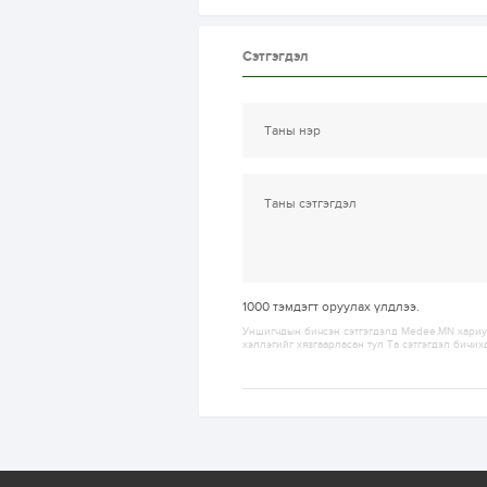
Сэтгэгдэл
1000
тэмдэгт оруулах үлдлээ.
Уншигчдын бичсэн сэтгэгдэлд Medee.MN хариуц
хэллэгийг хязгаарласан тул Та сэтгэгдэл бичих