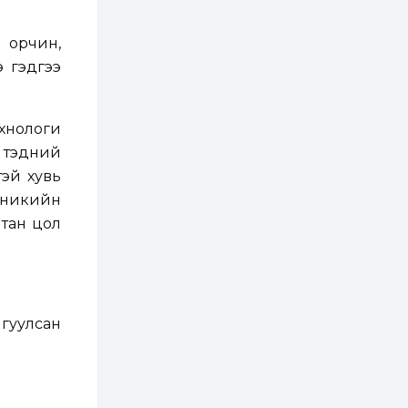
хатуу хог хаягдал
дахин боловсруулах
үйлдвэр” хүртэлх 1.5...
 орчин,
1 өдөр
0
0
 гэдгээ
COP17 хурлын үеэр 5
дүүргийн 73
цэцэрлэг, 60
сургуульд
зохицуулалт хийнэ
ехнологи
1 өдөр
0
0
, тэдний
Б.Идэржавхлан:
тэй хувь
Математик бол
амьдралд тулгарах
иникийн
бүх арга ухааны
суурь ойлголт
лтан цол
2 өдөр
1
0
Бэлчээрийн 55 хувьд
ургамлын ургалт
сайн байна
гуулсан
2 өдөр
0
0
Наймдугаар сард
олгох нийгмийн
халамжийн тэтгэвэр,
тэтгэмж, хөнгөлөлт,