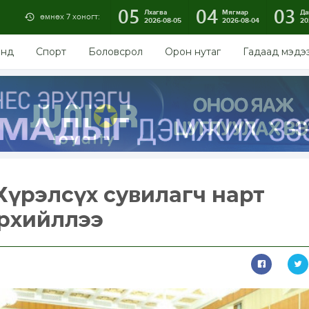
05
04
03
Лхагва
Мягмар
Да
өмнөх 7 хоногт:
2026-08-05
2026-08-04
20
энд
Спорт
Боловсрол
Орон нутаг
Гадаад мэдэ
.Хүрэлсүх сувилагч нарт
рхийллээ