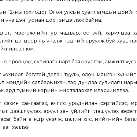
ын 12-ны тохиодог Олон улсын сувилагчдын өдрийг
 үнэ цэн” уриан дор тэмдэглэж байна.
лэг, мэргэжлийн ур чадвар, ёс зүй, харилцаа ха
гжлийг цогцоор нь үнэлж, тэдний оруулж буй хувь нэ
ийн илрэл юм.
гөөнд оролцож, сувилагч нарт баяр хүргэж, амжилт хүсэн ер
хохирол багатай даван туулж, олон мянган хүнийг
үл мэндийн салбарынхан, тэр дундаа сувилагч нар
ж, ард түмний нэрийн өмнөөс талархал илэрхийллээ.
ахин хамгаалах, өвчлөлөөс урьдчилан сэргийлэх, 
г дээшлүүлэх, эрүүл зан үйлийг төлөвшүүлэх зэрэг
засаг байнга өндөр үнэлж, цалин хөлс, нийгмийн бата
ааг хэллээ.