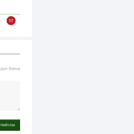
тусламжийн хуваарь
2 өдөр
0
0
Наймдугаар сард
270 мянга гаруй
тонн шатахуун
импортлохоор
баталгаажуулжээ
2 өдөр
0
0
АНУ 50 гаруй улсын
иргэдэд хамаарах
визийн барьцаа
төлбөрийг 20 мянган
ам.доллар болгон
гдэл байна
нэмэгдүүлжээ
2 өдөр
1
0
Д.Батлут: “Зэв”
сумны үйлдвэрийг
ашиглалтад оруулж,
гурван нэр төрлийг
үйлдвэрлэн
дотоодын...
2 өдөр
3
1
Согтуугаар тээврийн
хэрэгсэл жолоодож
явсан 71 этгээдийг
илрүүлжээ
Нийтлэх