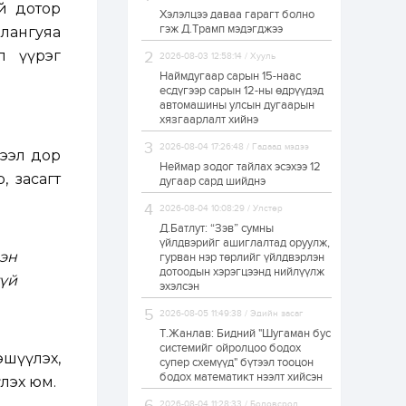
ий дотор
Хэлэлцээ даваа гарагт болно
Өнгөрсөн сард
гэж Д.Трамп мэдэгджээ
ялангуяа
1,439.2 кг үнэт
металл худалдан
л үүрэг
авчээ
2026-08-03 12:58:14 / Хууль
Наймдугаар сарын 15-наас
есдүгээр сарын 12-ны өдрүүдэд
1 өдөр
0
0
автомашины улсын дугаарын
Б.Найдалаа: Энэ
хязгаарлалт хийнэ
өвөл илүү хүнд байж
магадгүй учир төр,
2026-08-04 17:26:48 / Гадаад мэдээ
эрчим хүчний
вээл дор
байгууллагууд, иргэд
Неймар зодог тайлах эсэхээ 12
, засагт
бэлтгэлээ...
дугаар сард шийднэ
1 өдөр
5
0
2026-08-04 10:08:29 / Улстөр
Өнөөдөр сондгой
тоогоор төгссөн
Д.Батлут: “Зэв” сумны
автомашинтай иргэд
үйлдвэрийг ашиглалтад оруулж,
бензин авна
эн
гурван нэр төрлийг үйлдвэрлэн
дотоодын хэрэгцээнд нийлүүлж
үй
1 өдөр
0
1
эхэлсэн
ЗГ: Шатахууны
2026-08-05 11:49:38 / Эдийн засаг
хангамж,
нийлүүлэлтийг
Т.Жанлав: Бидний "Шугаман бус
тогтворжуулах
системийг ойролцоо бодох
эшүүлэх,
асуудлыг хэлэлцэж
супер схемүүд" бүтээл тооцон
байна
бодох математикт нээлт хийсэн
лэх юм.
1 өдөр
0
0
Т.Жанлав: Бидний
2026-08-04 11:28:33 / Боловсрол