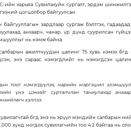
С-ийн харьяа Cувилахуйн сургалт, эрдэм шинжилгэ
гээний цогцолбор байгуулсан.
н байгууллагын зардлаар сургаж бэлтгэх, гадаада
руулахад анхаарч, чанар, үр дүнд суурилсан гүйц
мшууллыг нь нэмж байна.
лбарын ажилтнуудын цалинг 75 хувь нэмэх бөгөөд ө
дсэн, энэ сараас нэмэгдлийг нь нэмэгдсэн цалин
ын тоог нэмэгдүүлэх, нарийн мэргэшил эзэмшүүлэ
лийн үнэ цэнийг сурталчлан таниулахад анхаар
нхийлөгч хэллээ.
сувилагчтай бөгөөд энэ нь эрүүл мэндийн салбарын ни
 1,000 хүнд ногдох сувилагчийн тоо 4.2 байгаа нь ол