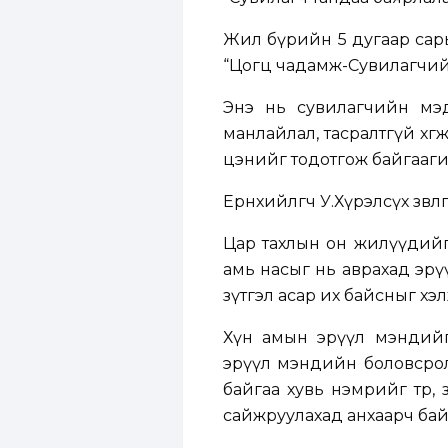
Жил бүрийн 5 дугаар сар
“Цогц чадамж-Сувилагчийн
Энэ нь сувилагчийн мэд
манлайлал, тасралтгүй хө
цэнийг тодотгож байгааг
Ерөнхийлөгч У.Хүрэлсүх зөвлө
Цар тахлын он жилүүдийг 
амь насыг нь аврахад эрү
зүтгэл асар их байсныг хэл
Хүн амын эрүүл мэндийг с
эрүүл мэндийн боловсролы
байгаа хувь нэмрийг төр, 
сайжруулахад анхаарч байг