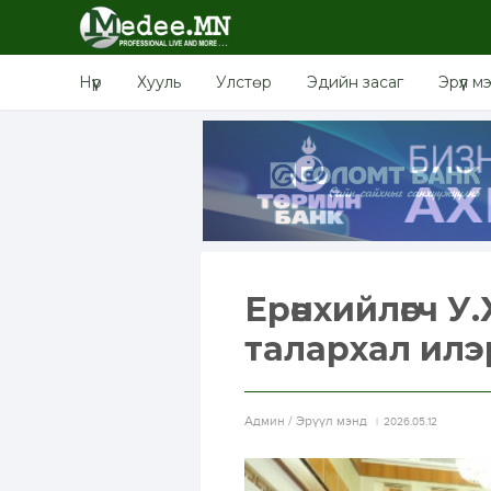
Нүүр
Хууль
Улстөр
Эдийн засаг
Эрүүл м
Ерөнхийлөгч У
талархал илэ
Aдмин / Эрүүл мэнд
2026.05.12