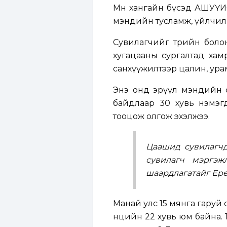
Мөн хангайн бүсэд АШУҮИ
мэндийн тусламж, үйлчил
Сувилагчийг төрийн боло
хугацааны сургалтад хам
санхүүжилтээр цалин, ура
Энэ онд эрүүл мэндийн са
байдлаар 30 хувь нэмэг
тооцож олгож эхэлжээ.
Цаашид сувилагчд
сувилагч мэргэж
шаардлагатайг Ерө
Манай улс 15 мянга гаруй 
нөөцийн 22 хувь юм байна.