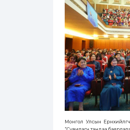
Монгол Улсын Ерөнхийлөг
“Сувилагч тандаа баярлалаа