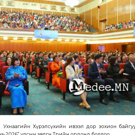
ч Ухнаагийн Хүрэлсүхийн ивээл дор зохион байгу
-2026” улсын зөвлөгөөн Төрийн ордонд боллоо.