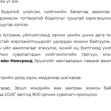
сэн үг юм.
г бодитой үнэлсэн, нийгмийн баталгаа, ажиллах
дэмжсэн тогтвортой бодлогыг тууштай хэрэгжүүлнэ
шугар хэллээ.
йн тусламж, үйлчилгээнд орчин үеийн шинэ арга т
тусгай мэргэжилтнүүдийг удирдан зохион байгуулж
ч үйл ажиллагааг хөгжүүлэх, хүний нөөц бэлтгэхэд үнэ
лын сувилагчдын нийгэмлэгийн тэргүүн, кл
гийн Нямсүрэнд
Эрүүлийг хамгаалахын гавьяат ажи
 төрийн дээд одон, медалиар шагналаа.
 газар, Эрүүл мэндийн яам хамтран зохион бай
-2026” зөвлөгөөнд 800 орчим сувилагч оролцлоо.