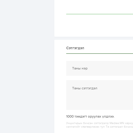
Сэтгэгдэл
1000
тэмдэгт оруулах үлдлээ.
Уншигчдын бичсэн сэтгэгдэлд Medee.MN хариуц
хэллэгийг хязгаарласан тул Та сэтгэгдэл бичих