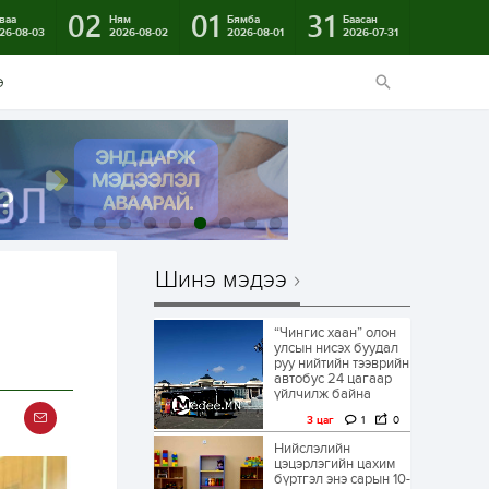
02
01
31
ваа
Ням
Бямба
Баасан
26-08-03
2026-08-02
2026-08-01
2026-07-31
э
Шинэ мэдээ
“Чингис хаан” олон
улсын нисэх буудал
руу нийтийн тээврийн
автобус 24 цагаар
үйлчилж байна
3 цаг
1
0
Нийслэлийн
цэцэрлэгийн цахим
бүртгэл энэ сарын 10-