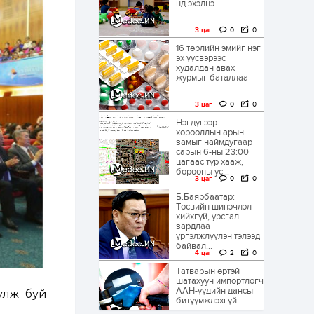
нд эхэлнэ
3 цаг
0
0
16 төрлийн эмийг нэг
эх үүсвэрээс
худалдан авах
журмыг баталлаа
3 цаг
0
0
Нэгдүгээр
хорооллын арын
замыг наймдугаар
сарын 6-ны 23:00
цагаас түр хааж,
борооны ус...
3 цаг
0
0
Б.Баярбаатар:
Төсвийн шинэчлэл
хийхгүй, урсгал
зардлаа
үргэлжлүүлэн тэлээд
байвал...
4 цаг
2
0
Татварын өртэй
шатахуун импортлогч
ААН-үүдийн дансыг
улж буй
битүүмжлэхгүй