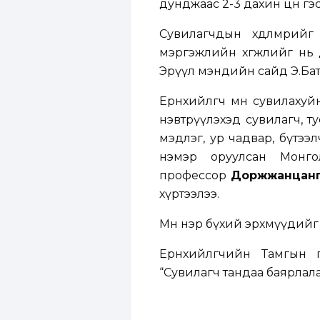
дунджаас 2-3 дахин цөөн гэ
Сувилагчдын хөдөлмөрий
мэргэжлийн хөгжлийг нь 
Эрүүл мэндийн сайд Э.Бат
Ерөнхийлөгч мөн сувилаху
нэвтрүүлэхэд сувилагч, 
мэдлэг, ур чадвар, бүтээл
нэмэр оруулсан Монго
профессор
Доржжанцан
хүртээлээ.
Мөн нэр бүхий эрхмүүдийг
Ерөнхийлөгчийн Тамгын
“Сувилагч тандаа баярлалаа