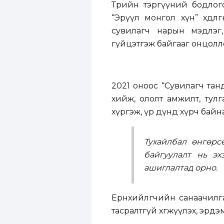
Төрийн тэргүүний бодлого, 
“Эрүүл монгол хүн” хөдөл
сувилагч нарын мэдлэг,
гүйцэтгэж байгааг онцолл
2021 оноос “Сувилагч танд
хийж, ололт амжилт, тулг
хүргэж, үр дүнд хүрч байна
Тухайлбал өнгөрс
байгуулалт нь эх
ашиглалтад орно.
Ерөнхийлөгчийн санаачилг
тасралтгүй хөгжүүлэх, эрд