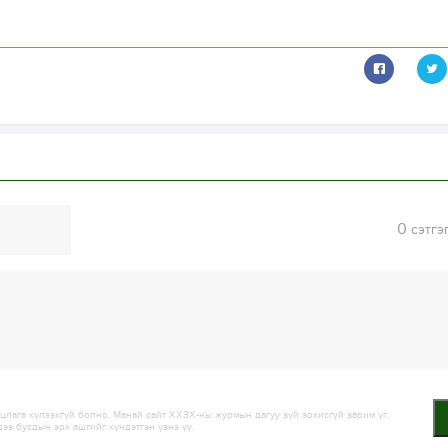
0
сэтгэ
лага хүлээхгүй болно. Манай сайт ХХЗХ-ны журмын дагуу зүй зохисгүй зарим үг,
дээ бусдын эрх ашгийг хүндэтгэн үзнэ үү.