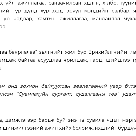
үйл ажиллагаа, санаачилсан хөдөлгөөн, хөтөлбөр, түүн
гөөнийг үр дүнд хүргэхэд эрүүл мэндийн салбар, 
 ур чадвар, хамтын ажиллагаа, манлайлал чуха
оо.
аа баярлалаа” зөвлөгөөнийг жил бүр Ерөнхийлөгчийн и
амдаж байгаа асуудлаа ярилцаж, гарц, шийдлээ төр
.
өн онд зохион байгуулсан зөвлөгөөний үеэр бүтэ
элсэн “Сувилахуйн сургалт, судалгааны төв” удахг
а, дэмжлэгээр барьж буй энэ төв сувилагчдыг мэрг
эм шинжилгээний ажил хийх боломж, нөхцөлийг бүрдүү