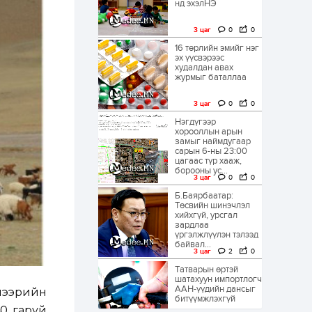
нд эхэлНЭ
3 цаг
0
0
16 төрлийн эмийг нэг
эх үүсвэрээс
худалдан авах
журмыг баталлаа
3 цаг
0
0
Нэгдүгээр
хорооллын арын
замыг наймдугаар
сарын 6-ны 23:00
цагаас түр хааж,
борооны ус...
3 цаг
0
0
Б.Баярбаатар:
Төсвийн шинэчлэл
хийхгүй, урсгал
зардлаа
үргэлжлүүлэн тэлээд
байвал...
3 цаг
2
0
Татварын өртэй
шатахуун импортлогч
ААН-үүдийн дансыг
чээрийн
битүүмжлэхгүй
40 гаруй