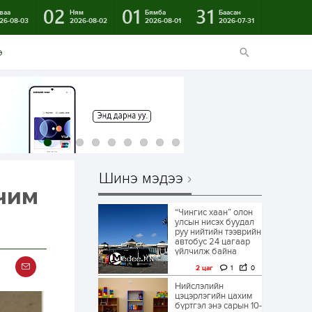
02
01
31
ваа
Ням
Бямба
Баасан
26-08-03
2026-08-02
2026-08-01
2026-07-31
э
Шинэ мэдээ
рчим
“Чингис хаан” олон
улсын нисэх буудал
руу нийтийн тээврийн
автобус 24 цагаар
үйлчилж байна
2 цаг
1
0
Нийслэлийн
цэцэрлэгийн цахим
бүртгэл энэ сарын 10-