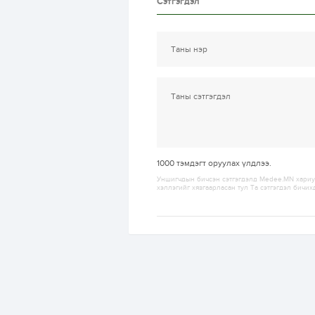
Сэтгэгдэл
1000
тэмдэгт оруулах үлдлээ.
Уншигчдын бичсэн сэтгэгдэлд Medee.MN хариуц
хэллэгийг хязгаарласан тул Та сэтгэгдэл бичих