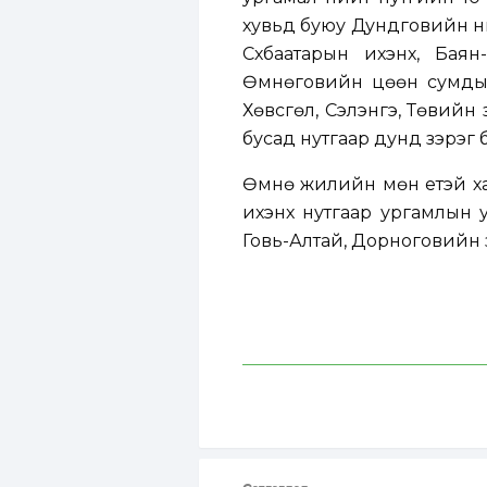
хувьд буюу Дундговийн ни
Сүхбаатарын ихэнх, Баян
Өмнөговийн цөөн сумдын 
Хөвсгөл, Сэлэнгэ, Төвийн
бусад нутгаар дунд зэрэг 
Өмнө жилийн мөн үетэй ха
ихэнх нутгаар ургамлын у
Говь-Алтай, Дорноговийн 