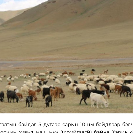
алтын байдал 5 дугаар сарын 10-ны байдлаар бэл
орчим хувьд маш муу (цухуйгаагүй) байна. Харин 