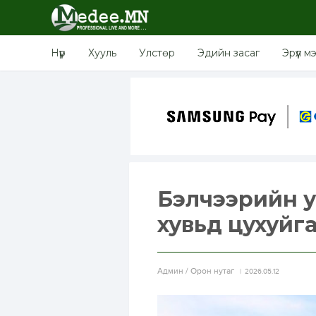
Нүүр
Хууль
Улстөр
Эдийн засаг
Эрүүл м
Бэлчээрийн у
хувьд цухуйга
Aдмин / Орон нутаг
2026.05.12