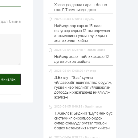
Хэлэлцээ даваа гарагт болно
Өнгөрсөн сард
гэж Д.Трамп мэдэгджээ
1,439.2 кг үнэт
металл худалдан
авчээ
2026-08-03 12:58:14 / Хууль
гдэл байна
Наймдугаар сарын 15-наас
есдүгээр сарын 12-ны өдрүүдэд
1 өдөр
0
0
автомашины улсын дугаарын
Б.Найдалаа: Энэ
хязгаарлалт хийнэ
өвөл илүү хүнд байж
магадгүй учир төр,
2026-08-04 17:26:48 / Гадаад мэдээ
эрчим хүчний
байгууллагууд, иргэд
Неймар зодог тайлах эсэхээ 12
бэлтгэлээ...
дугаар сард шийднэ
1 өдөр
5
0
2026-08-04 10:08:29 / Улстөр
Өнөөдөр сондгой
тоогоор төгссөн
Д.Батлут: “Зэв” сумны
Нийтлэх
автомашинтай иргэд
үйлдвэрийг ашиглалтад оруулж,
бензин авна
гурван нэр төрлийг үйлдвэрлэн
дотоодын хэрэгцээнд нийлүүлж
1 өдөр
0
1
эхэлсэн
ЗГ: Шатахууны
2026-08-05 11:49:38 / Эдийн засаг
хангамж,
нийлүүлэлтийг
Т.Жанлав: Бидний "Шугаман бус
тогтворжуулах
системийг ойролцоо бодох
асуудлыг хэлэлцэж
супер схемүүд" бүтээл тооцон
байна
бодох математикт нээлт хийсэн
1 өдөр
0
0
Т.Жанлав: Бидний
2026-08-04 11:28:33 / Боловсрол