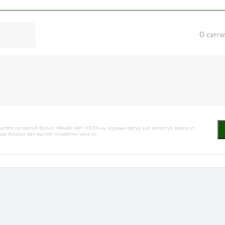
0
сэтгэ
лага хүлээхгүй болно. Манай сайт ХХЗХ-ны журмын дагуу зүй зохисгүй зарим үг,
дээ бусдын эрх ашгийг хүндэтгэн үзнэ үү.