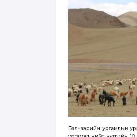
Бэлчээрийн ургамлын ург
ургамал нийт нутгийн 10 