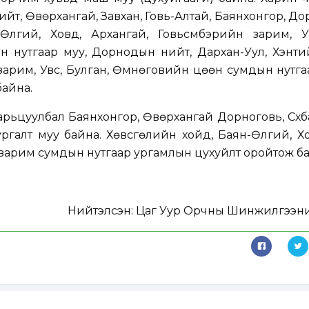
йт, Өвөрхангай, Завхан, Говь-Алтай, Баянхонгор, До
-Өлгий, Ховд, Архангай, Говьсүмбэрийн зарим, Ув
нутгаар муу, Дорнодын нийт, Дархан-Уул, Хэнтий
 зарим, Увс, Булган, Өмнөговийн цөөн сумдын нутга
байна.
рьцуулбал Баянхонгор, Өвөрхангай Дорноговь, Сүх
ргалт муу байна. Хөвсгөлийн хойд, Баян-Өлгий, Хо
зарим сумдын нутгаар ургамлын цухуйлт оройтож ба
Нийтэлсэн:
Цаг Уур Орчны Шинжилгээни