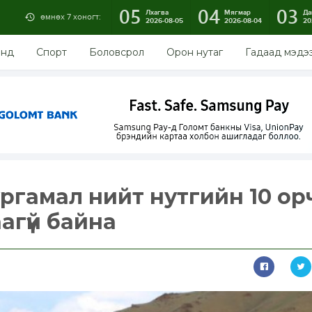
05
04
03
Лхагва
Мягмар
Да
өмнөх 7 хоногт:
2026-08-05
2026-08-04
20
энд
Спорт
Боловсрол
Орон нутаг
Гадаад мэдэ
ргамал нийт нутгийн 10 о
агүй байна