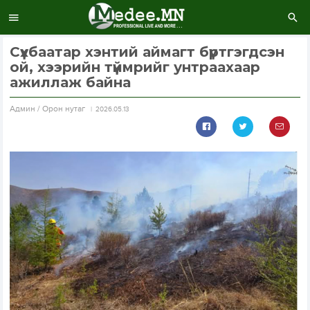
Сүхбаатар хэнтий аймагт бүртгэгдсэн
ой, хээрийн түймрийг унтраахаар
ажиллаж байна
Aдмин / Орон нутаг
2026.05.13