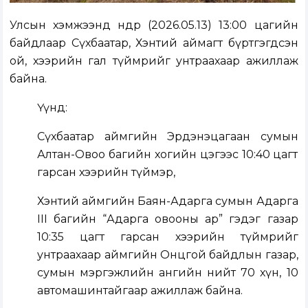
Улсын хэмжээнд өнөөдөр (2026.05.13) 13:00 цагийн
байдлаар Сүхбаатар, Хэнтий аймагт бүртгэгдсэн
ой, хээрийн гал түймрийг унтраахаар ажиллаж
байна.
Үүнд:
Сүхбаатар аймгийн Эрдэнэцагаан сумын
Алтан-Овоо багийн хогийн цэгээс 10:40 цагт
гарсан хээрийн түймэр,
Хэнтий аймгийн Баян-Адарга сумын Адарга
III багийн “Адарга овооны ар” гэдэг газар
10:35 цагт гарсан хээрийн түймрийг
унтраахаар аймгийн Онцгой байдлын газар,
сумын мэргэжлийн ангийн нийт 70 хүн, 10
автомашинтайгаар ажиллаж байна.