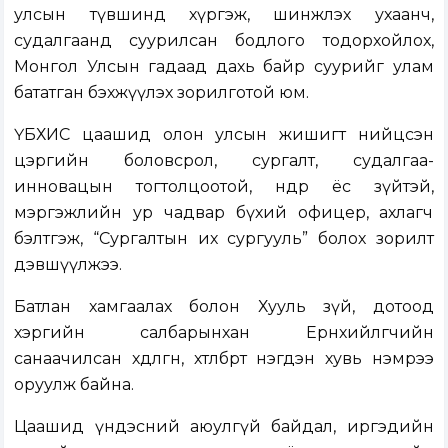
улсын түвшинд хүргэж, шинжлэх ухаанч,
судалгаанд суурилсан бодлого тодорхойлох,
Монгол Улсын гадаад дахь байр суурийг улам
бататган бэхжүүлэх зорилготой юм.
ҮБХИС цаашид олон улсын жишигт нийцсэн
цэргийн боловсрол, сургалт, судалгаа-
инновацын тогтолцоотой, өндөр ёс зүйтэй,
мэргэжлийн ур чадвар бүхий офицер, ахлагч
бэлтгэж, “Сургалтын их сургууль” болох зорилт
дэвшүүлжээ.
Батлан хамгаалах болон Хууль зүй, дотоод
хэргийн салбарынхан Ерөнхийлөгчийн
санаачилсан хөдөлгөөн, хөтөлбөрт нэгдэн хувь нэмрээ
оруулж байна.
Цаашид үндэсний аюулгүй байдал, иргэдийн