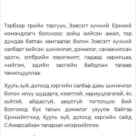
Тэрбээр төрийн тэргүүн, Зэвсэгт хүчний Ерөнхий
командлагч болсноос хойш хийсэн ажил, тэр
дундаа батлан хамгаалах болон Зэвсэгт хүчний
салбарт хийсэн шинэчлэл, дэмжлэг, санаачилсан
хөдөлгөөн, хөтөлбөрийн хэрэгжилт, гадаад харилцаа,
нийгэм, эдийн засгийн байдлын талаар
танилцууллаа.
Хууль зүй, дотоод хэргийн салбар дахь шинэчлэл
болон илүү шударга, нээлттэй, хариуцлагатай, ёс
зүйтэй, айдасгүй, аюулгүй тогтолцоо бий
болгоход бүх талын дэмжлэг үзүүлж байгаа
Ерөнхийлөгчид Хууль зүй, дотоод хэргийн сайд
С.Амарсайхан талархал илэрхийллээ.