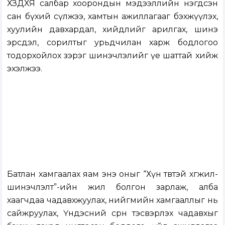
ХЗДХЯ салбар хоорондын мэдээллийн нэгдсэн
сан бүхий сүлжээ, хамтын ажиллагааг бэхжүүлэх,
хуулийн давхардал, хийдлийг арилгах, шинэ
эрсдэл, сорилтыг урьдчилан харж бодлогоо
тодорхойлох зэрэг шинэчлэлийг үе шаттай хийж
эхэлжээ.
Батлан хамгаалах яам энэ оныг “Хүн төвтэй хөгжил-
шинэчлэлт”-ийн жил болгон зарлаж, алба
хаагчдаа чадавхжуулах, нийгмийн хамгааллыг нь
сайжруулах, Үндэсний сөрөн тэсвэрлэх чадавхыг