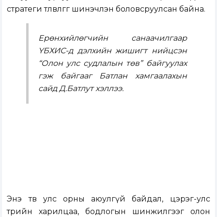
стратеги төлөвлөгөөг шинэчлэн боловсруулсан байна.
Ерөнхийлөгчийн санаачилгаар
ҮБХИС-д дэлхийн жишигт нийцсэн
“Олон улс судлалын төв” байгуулах
гэж байгааг Батлан хамгаалахын
сайд Д.Батлут хэллээ.
Энэ төв улс орны аюулгүй байдал, цэрэг-улс
төрийн харилцаа, бодлогын шинжилгээг олон