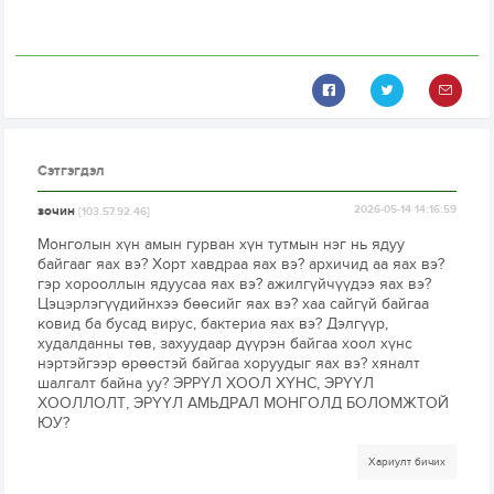
Сэтгэгдэл
зочин
2026-05-14 14:16:59
[103.57.92.46]
Монголын хүн амын гурван хүн тутмын нэг нь ядуу
байгааг яах вэ? Хорт хавдраа яах вэ? архичид аа яах вэ?
гэр хорооллын ядуусаа яах вэ? ажилгүйчүүдээ яах вэ?
Цэцэрлэгүүдийнхээ бөөсийг яах вэ? хаа сайгүй байгаа
ковид ба бусад вирус, бактериа яах вэ? Дэлгүүр,
худалданны төв, захуудаар дүүрэн байгаа хоол хүнс
нэртэйгээр өрөөстэй байгаа хоруудыг яах вэ? хяналт
шалгалт байна уу? ЭРРҮЛ ХООЛ ХҮНС, ЭРҮҮЛ
ХООЛЛОЛТ, ЭРҮҮЛ АМЬДРАЛ МОНГОЛД БОЛОМЖТОЙ
ЮУ?
Хариулт бичих