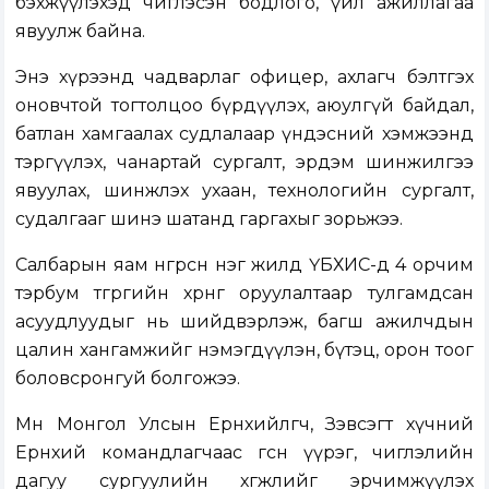
бэхжүүлэхэд чиглэсэн бодлого, үйл ажиллагаа
явуулж байна.
Энэ хүрээнд чадварлаг офицер, ахлагч бэлтгэх
оновчтой тогтолцоо бүрдүүлэх, аюулгүй байдал,
батлан хамгаалах судлалаар үндэсний хэмжээнд
тэргүүлэх, чанартай сургалт, эрдэм шинжилгээ
явуулах, шинжлэх ухаан, технологийн сургалт,
судалгааг шинэ шатанд гаргахыг зорьжээ.
Салбарын яам өнгөрсөн нэг жилд ҮБХИС-д 4 орчим
тэрбум төгрөгийн хөрөнгө оруулалтаар тулгамдсан
асуудлуудыг нь шийдвэрлэж, багш ажилчдын
цалин хангамжийг нэмэгдүүлэн, бүтэц, орон тоог
боловсронгуй болгожээ.
Мөн Монгол Улсын Ерөнхийлөгч, Зэвсэгт хүчний
Ерөнхий командлагчаас өгсөн үүрэг, чиглэлийн
дагуу сургуулийн хөгжлийг эрчимжүүлэх