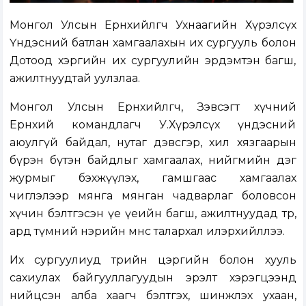
Монгол Улсын Ерөнхийлөгч Ухнаагийн Хүрэлсүх
Үндэсний батлан хамгаалахын их сургууль болон
Дотоод хэргийн их сургуулийн эрдэмтэн багш,
ажилтнуудтай уулзлаа.
Монгол Улсын Ерөнхийлөгч, Зэвсэгт хүчний
Ерөнхий командлагч У.Хүрэлсүх үндэсний
аюулгүй байдал, нутаг дэвсгэр, хил хязгаарын
бүрэн бүтэн байдлыг хамгаалах, нийгмийн дэг
журмыг бэхжүүлэх, гамшгаас хамгаалах
чиглэлээр мянга мянган чадварлаг боловсон
хүчин бэлтгэсэн үе үеийн багш, ажилтнуудад төр,
ард түмний нэрийн өмнөөс талархал илэрхийллээ.
Их сургуулиуд төрийн цэргийн болон хууль
сахиулах байгууллагуудын эрэлт хэрэгцээнд
нийцсэн алба хаагч бэлтгэх, шинжлэх ухаан,