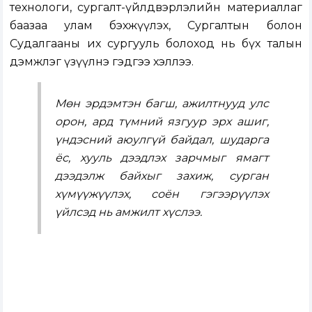
технологи, сургалт-үйлдвэрлэлийн материаллаг
баазаа улам бэхжүүлэх, Сургалтын болон
Судалгааны их сургууль болоход нь бүх талын
дэмжлэг үзүүлнэ гэдгээ хэллээ.
Мөн эрдэмтэн багш, ажилтнууд улс
орон, ард түмний язгуур эрх ашиг,
үндэсний аюулгүй байдал, шударга
ёс, хууль дээдлэх зарчмыг ямагт
дээдэлж байхыг захиж, сурган
хүмүүжүүлэх, соён гэгээрүүлэх
үйлсэд нь амжилт хүслээ.