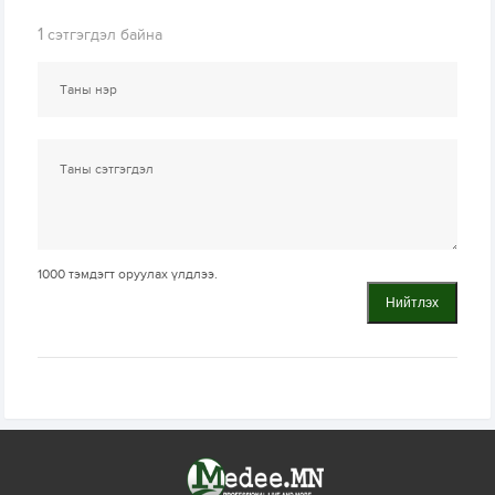
1
сэтгэгдэл байна
1000
тэмдэгт оруулах үлдлээ.
Нийтлэх