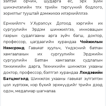
ээлтэй орчин, шударга ёс, эрх зүйн
шинэчлэлийн төлөөх төрийн тэргүүний бодлого,
зорилтыг тууштай дэмжихээ илэрхийллээ.
Ерөнхийлөгч У.Хүрэлсүх Дотоод хэргийн их
сургуулийн Эрдэм шинжилгээ, инновацын
газрын судалгааны арга зүйч багш, доктор,
профессор, цагдаагийн хурандаа
Чойжилын
Нямсүрэнд
Гавьяат хуульч, Үндэсний батлан
хамгаалахын их сургуулийн Эрдмийн
сургуулийн Батлан хамгаалах судлалын
тэнхимийн дарга, Техникийн шинжлэх ухааны
доктор, профессор, бэлтгэл хурандаа
Лхүндэвийн
Батцэнгэлд
Шинжлэх ухааны гавьяат зүтгэлтэн
цол хүртээж, нэр бүхий эрхмүүдийг төрийн дээд
одон, медалиар шагналаа.