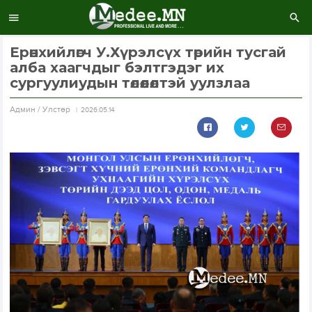
Ерөнхийлөгч У.Хүрэлсүх төрийн тусгай
алба хаагчдыг бэлтгэдэг их
сургуулиудын төлөөлөлтэй уулзлаа
Aдмин / Улстөр
2026.05.14