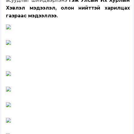
асуудлыг шийдвэрлэнэ
гэж Улсын Их Хурлын
Хэвлэл мэдээлэл, олон нийттэй харилцах
газраас мэдээллээ.