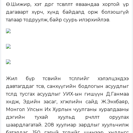
Ө.Шижир, хэт өөдрөг төсөвлөлт яваандаа хортой үр
дагаварт хүрч, хүнд байдалд орж болзошгүй
талаар тодруулж, байр суурь илэрхийлэв.
Жил бүр төсвийн төсөөллийг хэлэлцэхдээ
давтагддаг төсөв, санхүүгийн бодлогын асуудлыг
төсөлдөө тусгах асуудлыг УИХ-ын гишүүн Д.Ганмаа
хөндөж, Эдийн засаг, хөгжлийн сайд Ж.Энхбаяр,
Монгол Улсын Их Хурлын чуулганы хуралдааны
дэгийн тухай хуульд өөрчлөлт оруулах
шаардлагатай. 208 хуулиар зардлыг хуульчилж
баталдаг, 150 гаруй төслийг шинээр, хөндлөнгөөс