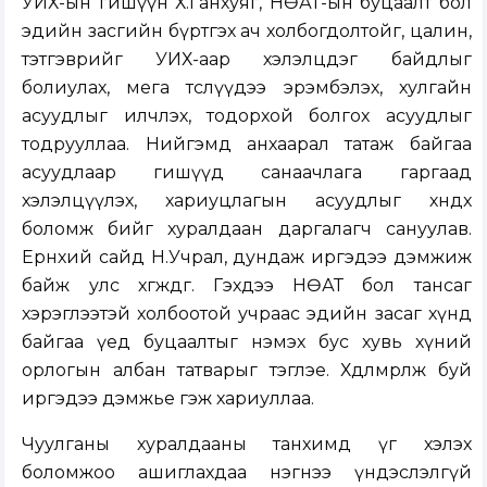
УИХ-ын гишүүн Х.Ганхуяг, НӨАТ-ын буцаалт бол
эдийн засгийн бүртгэх ач холбогдолтойг, цалин,
тэтгэврийг УИХ-аар хэлэлцдэг байдлыг
болиулах, мега төслүүдээ эрэмбэлэх, хулгайн
асуудлыг илчлэх, тодорхой болгох асуудлыг
тодрууллаа. Нийгэмд анхаарал татаж байгаа
асуудлаар гишүүд санаачлага гаргаад
хэлэлцүүлэх, хариуцлагын асуудлыг хөндөх
боломж бийг хуралдаан даргалагч сануулав.
Ерөнхий сайд Н.Учрал, дундаж иргэдээ дэмжиж
байж улс хөгждөг. Гэхдээ НӨАТ бол тансаг
хэрэглээтэй холбоотой учраас эдийн засаг хүнд
байгаа үед буцаалтыг нэмэх бус хувь хүний
орлогын албан татварыг тэглэе. Хөдөлмөрлөж буй
иргэдээ дэмжье гэж хариуллаа.
Чуулганы хуралдааны танхимд үг хэлэх
боломжоо ашиглахдаа нэгнээ үндэслэлгүй