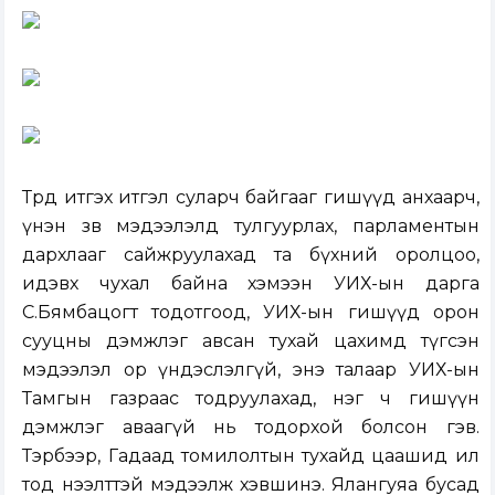
Төрд итгэх итгэл суларч байгааг гишүүд анхаарч,
үнэн зөв мэдээлэлд тулгуурлах, парламентын
дархлааг сайжруулахад та бүхний оролцоо,
идэвх чухал байна хэмээн УИХ-ын дарга
С.Бямбацогт тодотгоод, УИХ-ын гишүүд орон
сууцны дэмжлэг авсан тухай цахимд түгсэн
мэдээлэл ор үндэслэлгүй, энэ талаар УИХ-ын
Тамгын газраас тодруулахад, нэг ч гишүүн
дэмжлэг аваагүй нь тодорхой болсон гэв.
Тэрбээр, Гадаад томилолтын тухайд цаашид ил
тод нээлттэй мэдээлж хэвшинэ. Ялангуяа бусад