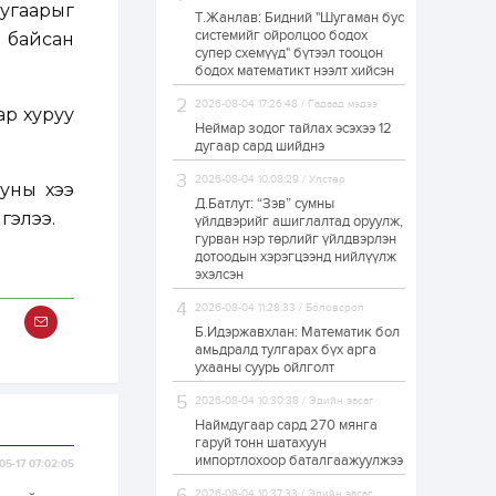
дугаарыг
Т.Жанлав: Бидний "Шугаман бус
ЗГ: Автобензин,
системийг ойролцоо бодох
й байсан
дизель түлшний
супер схемүүд" бүтээл тооцон
онцгой албан
татварыг тэглэлээ
бодох математикт нээлт хийсэн
2026-08-04 17:26:48 / Гадаад мэдээ
ар хуруу
1 өдөр
2
0
Неймар зодог тайлах эсэхээ 12
З.Мэндсайхан:
дугаар сард шийднэ
Хүнсний нөөцийг
бэлтгэх агуулах,
2026-08-04 10:08:29 / Улстөр
зоорь бэлтгэх ААН-
ууны хээ
үүдэд хөнгөлөлттэй
Д.Батлут: “Зэв” сумны
гэлээ.
зээл олгоно
үйлдвэрийг ашиглалтад оруулж,
1 өдөр
1
0
гурван нэр төрлийг үйлдвэрлэн
дотоодын хэрэгцээнд нийлүүлж
Европ дахь
монголчуудын
эхэлсэн
соёлын наадам
боллоо
2026-08-04 11:28:33 / Боловсрол
Б.Идэржавхлан: Математик бол
1 өдөр
2
0
амьдралд тулгарах бүх арга
ухааны суурь ойлголт
Өнгөрсөн сард
1,439.2 кг үнэт
2026-08-04 10:30:38 / Эдийн засаг
металл худалдан
авчээ
Наймдугаар сард 270 мянга
гаруй тонн шатахуун
импортлохоор баталгаажуулжээ
05-17 07:02:05
1 өдөр
0
0
Б.Найдалаа: Энэ
2026-08-04 10:37:33 / Эдийн засаг