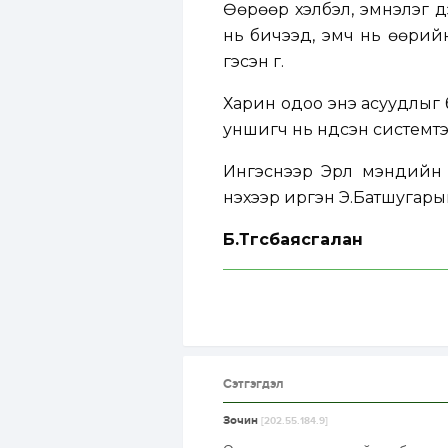
Өөрөөр хэлбэл, эмнэлэг д
нь бичээд, эмч нь өөрийн
гэсэн үг.
Харин одоо энэ асуудлыг 
уншигч нь үндсэн системтэ
Ингэснээр Эрүүл мэндийн
үнэхээр иргэн Э.Батшугары
Б.Төгсбаясгалан
Сэтгэгдэл
Зочин
[202.55.184.9]