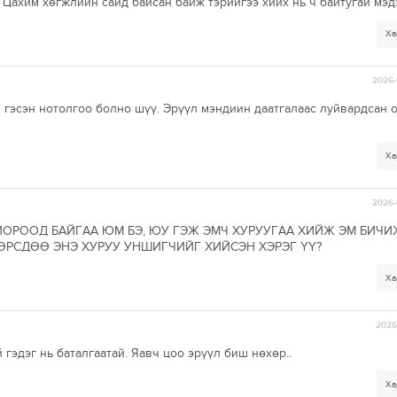
 Цахим хөгжлийн сайд байсан байж тэрийгээ хийх нь ч байтугай мэд
Ха
2026-
н гэсэн нотолгоо болно шүү. Эрүүл мэндиин даатгалаас луйвардсан 
Ха
2026-
ОРООД БАЙГАА ЮМ БЭ, ЮУ ГЭЖ ЭМЧ ХУРУУГАА ХИЙЖ ЭМ БИЧИ
ӨӨРСДӨӨ ЭНЭ ХУРУУ УНШИГЧИЙГ ХИЙСЭН ХЭРЭГ ҮҮ?
Ха
2026-
 гэдэг нь баталгаатай. Яавч цоо эрүүл биш нөхөр..
Ха