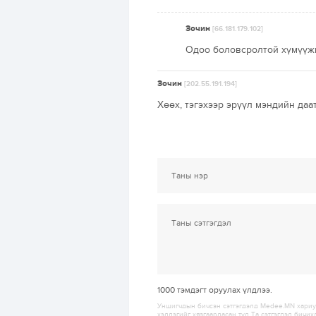
Зочин
[66.181.179.102]
Одоо боловсролтой хүмүүжи
Зочин
[202.55.191.194]
Хөөх, тэгэхээр эрүүл мэндийн даат
1000
тэмдэгт оруулах үлдлээ.
Уншигчдын бичсэн сэтгэгдэлд Medee.MN хариуц
хэллэгийг хязгаарласан тул Та сэтгэгдэл бичих