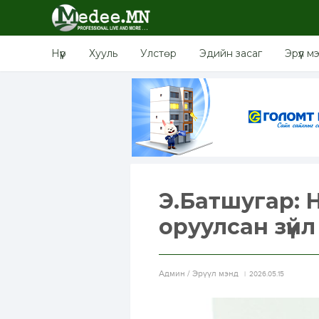
Нүүр
Хууль
Улстөр
Эдийн засаг
Эрүүл м
Э.Батшугар: 
оруулсан зүйл
Aдмин / Эрүүл мэнд
2026.05.15