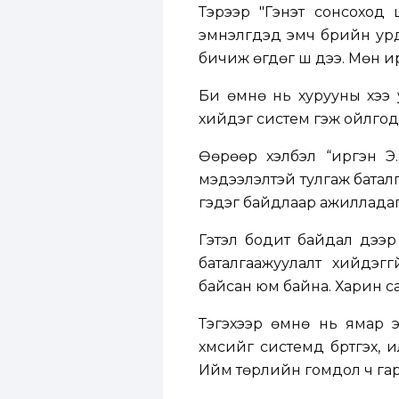
Тэрээр "Гэнэт сонсоход 
эмнэлгүүдэд эмч бүрийн у
бичиж өгдөг шүү дээ. Мөн 
Би өмнө нь хурууны хээ у
хийдэг систем гэж ойлгод
Өөрөөр хэлбэл “иргэн Э
мэдээлэлтэй тулгаж батал
гэдэг байдлаар ажилладаг
Гэтэл бодит байдал дээр 
баталгаажуулалт хийдэггү
байсан юм байна. Харин са
Тэгэхээр өмнө нь ямар э
хүмүүсийг системд бүртгэх, 
Ийм төрлийн гомдол ч гар