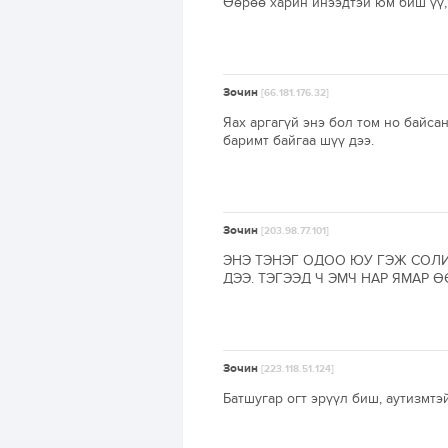
Өөрөө харин инээдтэй юм биш үү,
Зочин
[66.181.176.32]
Яах аргагүй энэ бол том но байса
баримт байгаа шүү дээ.
Зочин
[203.98.77.101]
ЭНЭ ТЭНЭГ ОДОО ЮУ ГЭЖ СОЛИ
ДЭЭ. ТЭГЭЭД Ч ЭМЧ НАР ЯМАР 
Зочин
[223.118.51.124]
Батшугар огт эрүүл биш, аутизмтэй