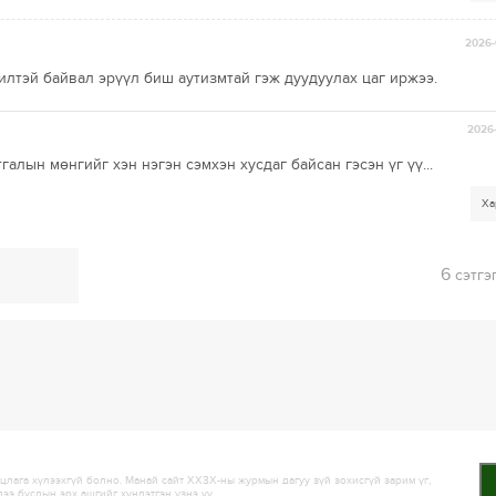
2026-
лтэй байвал эрүүл биш аутизмтай гэж дуудуулах цаг иржээ.
2026-
галын мөнгийг хэн нэгэн сэмхэн хусдаг байсан гэсэн үг үү...
Ха
6
сэтгэ
лага хүлээхгүй болно. Манай сайт ХХЗХ-ны журмын дагуу зүй зохисгүй зарим үг,
дээ бусдын эрх ашгийг хүндэтгэн үзнэ үү.