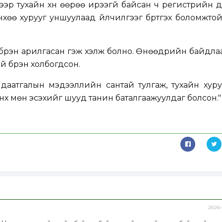
ээр тухайн хүн өөрөө ирээгүй байсан ч регистрийн 
хөө хурууг уншуулаад үйлчилгээг бүртгэх боломжто
бүрэн арилгасан гэж хэлж болно. Өнөөдрийн байдла
й бүрэн холбогдсон.
 даатгалын мэдээллийн сантай тулгаж, тухайн хур
нх мөн эсэхийг шууд танин баталгаажуулдаг болсон." 
2026-