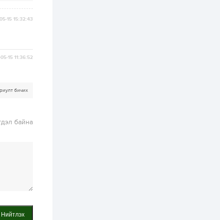
хэрэгжилт,
амлалтаас илүү
бодит үр дүн чухал
05-15 15:32:43
2 өдөр
0
0
Неймар зодог тайлах
эсэхээ 12 дугаар сард
шийднэ
05-15 11:36:52
2 өдөр
0
3
Нийслэлийн 30
риулт бичих
дугаар сургуулийг 10
дугаар сарын 1-нд
ашиглалтад оруулна
гдэл байна
2 өдөр
0
0
Морингийн давааны
замаас “Барилгын
хатуу хог хаягдал
дахин боловсруулах
үйлдвэр” хүртэлх 1.5...
2 өдөр
0
0
COP17 хурлын үеэр 5
дүүргийн 73
цэцэрлэг, 60
Нийтлэх
сургуульд