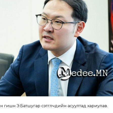
 гишүүн Э.Батшугар сэтгүүлчдийн асуултад хариулав.