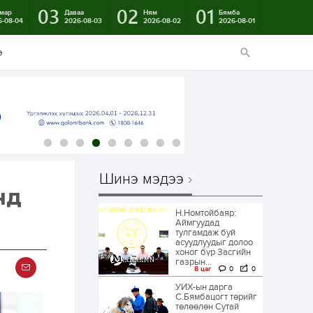
03
02
01
мар
Даваа
Ням
Бямба
6-08-04
2026-08-03
2026-08-02
2026-08-01
э
Шинэ мэдээ
нд
Н.Номтойбаяр:
Аймгуудад
тулгамдаж буй
асуудлуудыг долоо
хоног бүр Засгийн
газрын...
8 цаг
0
0
УИХ-ын дарга
С.Бямбацогт төрийг
төлөөлөн Сутай