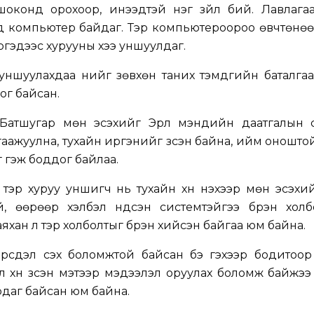
шоконд орохоор, инээдтэй нэг зүйл бий. Лавлага
рд компьютер байдаг. Тэр компьютероороо өвчтөнөө 
иргэдээс хурууны хээ уншуулдаг.
ншуулахдаа үүнийг зөвхөн таних тэмдгийн баталга
ог байсан.
.Батшугар мөн эсэхийг Эрүүл мэндийн даатгалын 
гаажуулна, тухайн иргэнийг үзсэн байна, ийм оношто
 гэж боддог байлаа.
тэр хуруу уншигч нь тухайн хүн үнэхээр мөн эсэхи
й, өөрөөр хэлбэл үндсэн системтэйгээ бүрэн холб
яхан л тэр холболтыг бүрэн хийсэн байгаа юм байна.
рсдэл үүсэх боломжтой байсан бэ гэхээр бодитоор
илүү хүн үзсэн мэтээр мэдээлэл оруулах боломж байжээ 
даг байсан юм байна.