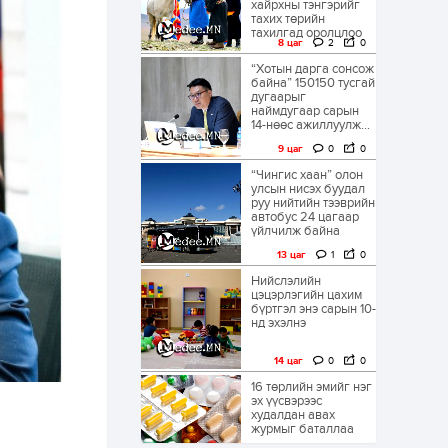
хайрхны тэнгэрийг
тахих төрийн
тахилгад оролцлоо
8 цаг
2
0
“Хотын дарга сонсож
байна” 150150 тусгай
дугаарыг
наймдугаар сарын
14-нөөс ажиллуулж...
9 цаг
0
0
“Чингис хаан” олон
улсын нисэх буудал
руу нийтийн тээврийн
автобус 24 цагаар
үйлчилж байна
13 цаг
1
0
Нийслэлийн
цэцэрлэгийн цахим
бүртгэл энэ сарын 10-
нд эхэлнэ
14 цаг
0
0
16 төрлийн эмийг нэг
эх үүсвэрээс
худалдан авах
журмыг баталлаа