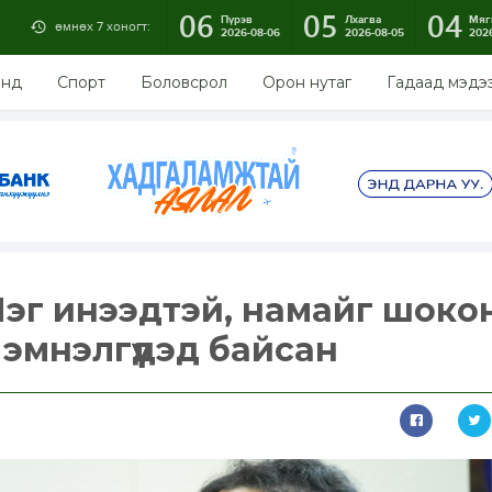
06
05
04
Пүрэв
Лхагва
Мяг
өмнөх 7 хоногт:
2026-08-06
2026-08-05
202
энд
Спорт
Боловсрол
Орон нутаг
Гадаад мэдэ
Нэг инээдтэй, намайг шоко
 эмнэлгүүдэд байсан