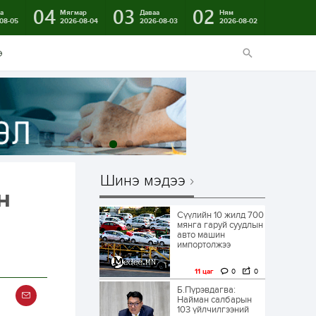
04
03
02
а
Мягмар
Даваа
Ням
08-05
2026-08-04
2026-08-03
2026-08-02
э
Шинэ мэдээ
н
Сүүлийн 10 жилд 700
мянга гаруй суудлын
авто машин
импортолжээ
11 цаг
0
0
Б.Пүрэвдагва:
Найман салбарын
103 үйлчилгээний