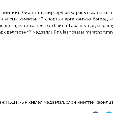
 нийтийн биеийн тамир, эрүүл амьдралын хэв маягий
лон улсын хэмжээний спортын арга хэмжээ бөгөөд 
ролцогчдын хүрээ тэлсээр байна. Гарааны цаг, маршр
арх дэлгэрэнгүй мэдээллийг
ulaanbaatar.marathon.mn
эн:
НЗДТГ-ын хэвлэл мэдээлэл, олон нийттэй харилца