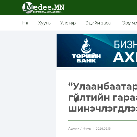
Нүүр
Хууль
Улстөр
Эдийн засаг
Эрүүл м
“Улаанбаатар
гүйлтийн гар
шинэчлэгдлэ
Aдмин / Нүүр
2026.05.15