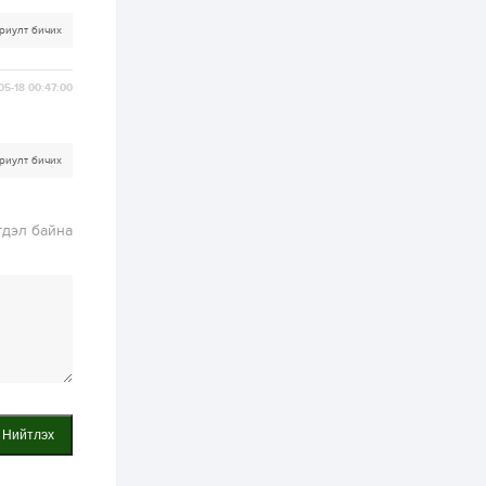
риулт бичих
2 өдөр
2
0
Өнгөрсөн сард
1,439.2 кг үнэт
05-18 00:47:00
металл худалдан
авчээ
2 өдөр
0
0
риулт бичих
Б.Найдалаа: Энэ
өвөл илүү хүнд байж
магадгүй учир төр,
эрчим хүчний
гдэл байна
байгууллагууд, иргэд
бэлтгэлээ...
2 өдөр
6
0
Өнөөдөр сондгой
тоогоор төгссөн
автомашинтай иргэд
бензин авна
2 өдөр
0
3
ЗГ: Шатахууны
хангамж,
нийлүүлэлтийг
Нийтлэх
тогтворжуулах
асуудлыг хэлэлцэж
байна