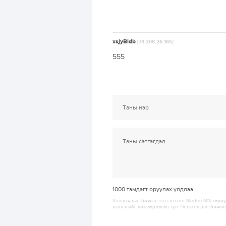
xsjyBldb
[74.208.26.165]
555
1000
тэмдэгт оруулах үлдлээ.
Уншигчдын бичсэн сэтгэгдэлд Medee.MN хариуц
хэллэгийг хязгаарласан тул Та сэтгэгдэл бичих