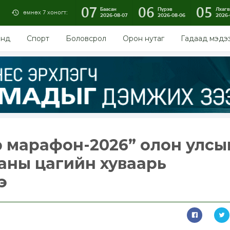
07
06
05
Баасан
Пүрэв
Лхагв
өмнөх 7 хоногт:
2026-08-07
2026-08-06
2026-
энд
Спорт
Боловсрол
Орон нутаг
Гадаад мэдэ
 марафон-2026” олон улсы
ааны цагийн хуваарь
э