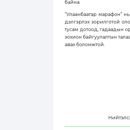
байна.
“Улаанбаатар марафон” нь
дэлгэрүүлэх зорилготой о
тусам дотоод, гадаадын о
зохион байгуулалтын тала
авах боломжтой.
Нийтэлс