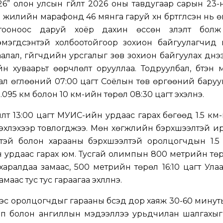
6” олон улсын гүйлт 2026 оны тавдугаар сарын 23
 жилийн марафонд 46 мянга гаруй хүн бүртгүүлсэн нь 
оноос даруй хоёр дахин өссөн үзүүлэлт болж
мэгдсэнтэй холбоотойгоор зохион байгуулагчид 
алал, гүйгчдийн урсгалыг зөв зохион байгуулах үүднэ
н хуваарьт өөрчлөлт орууллаа. Тодруулбал, бүтэн
ал өглөөний 07:00 цагт Соёлын төв өргөөний баруу
.095 км болон 10 км-ийн төрөл 08:30 цагт эхэлнэ.
йлт 13:00 цагт МУИС-ийн урдаас гарах бөгөөд 1.5 км
т эхлэхээр товлогджээ. Мөн хөгжлийн бэрхшээлтэй 
ртэй болон харааны бэрхшээлтэй оролцогчдын 1.5
н урдаас гарах юм. Тусгай олимпын 800 метрийн төр
аралдаа замаас, 500 метрийн төрөл 16:10 цагт Ула
аас тус тус гараагаа эхлүүлнэ.
ээс оролцогчдыг гарааны бүсэд дор хаяж 30-60 мину
ип болон ангиллын мэдээллээ урьдчилан шалгахыг