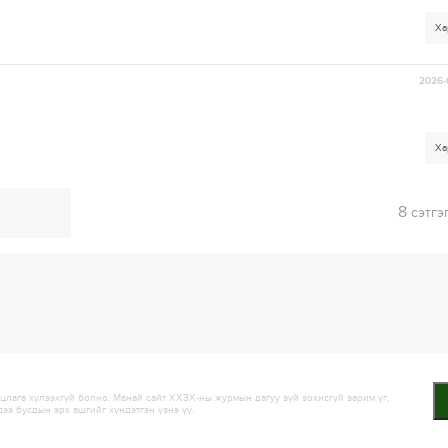
Ха
2026-
Ха
8
сэтгэ
лага хүлээхгүй болно. Манай сайт ХХЗХ-ны журмын дагуу зүй зохисгүй зарим үг,
дээ бусдын эрх ашгийг хүндэтгэн үзнэ үү.