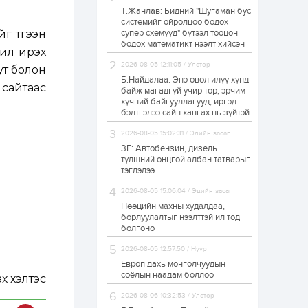
Т.Жанлав: Бидний "Шугаман бус
Н.Номтойбаяр:
системийг ойролцоо бодох
Аймгуудад
г түгээн
супер схемүүд" бүтээл тооцон
тулгамдаж буй
асуудлуудыг долоо
бодох математикт нээлт хийсэн
жил ирэх
хоног бүр Засгийн
газрын...
2026-08-05 12:11:05 / Улстөр
ут болон
1 өдөр
0
0
Б.Найдалаа: Энэ өвөл илүү хүнд
сайтаас
УИХ-ын дарга
байж магадгүй учир төр, эрчим
С.Бямбацогт төрийг
хүчний байгууллагууд, иргэд
төлөөлөн Сутай
бэлтгэлээ сайн хангах нь зүйтэй
хайрхны тэнгэрийг
тахих төрийн
2026-08-05 15:02:31 / Эдийн засаг
тахилгад оролцлоо
1 өдөр
3
0
ЗГ: Автобензин, дизель
түлшний онцгой албан татварыг
“Хотын дарга сонсож
байна” 150150 тусгай
тэглэлээ
дугаарыг
наймдугаар сарын
2026-08-05 15:06:04 / Эдийн засаг
14-нөөс ажиллуулж...
Нөөцийн махны худалдаа,
1 өдөр
0
0
борлуулалтыг нээлттэй ил тод
болгоно
“Чингис хаан” олон
улсын нисэх буудал
2026-08-05 12:57:50 / Нүүр
руу нийтийн тээврийн
автобус 24 цагаар
Европ дахь монголчуудын
үйлчилж байна
соёлын наадам боллоо
х хэлтэс
1 өдөр
1
0
2026-08-06 10:32:53 / Улстөр
Нийслэлийн