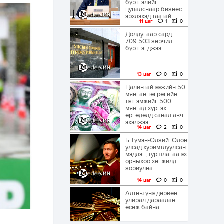
бүртгэлийг
цуцалснаар бизнес
эрхлэхэд таатай...
11 цаг
1
0
Долдугаар сард
709.503 зөрчил
бүртгэгджээ
13 цаг
0
0
Цалинтай ээжийн 50
мянган төгрөгийн
тэтгэмжийг 500
мянгад хүргэх
өргөдөлд санал авч
эхэлжээ
14 цаг
2
0
Б.Түмэн-Өлзий: Олон
улсад хуримтлуулсан
мэдлэг, туршлагаа эх
орныхоо хөгжилд
зориулна
14 цаг
0
0
Алтны үнэ дөрвөн
улирал дараалан
өсөж байна