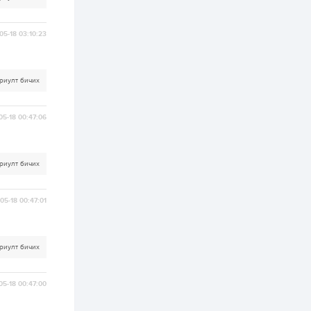
ААН-үүдийн дансыг
битүүмжлэхгүй
05-18 03:10:23
1 өдөр
1
0
Нөөцийн махны
худалдаа,
борлуулалтыг
риулт бичих
нээлттэй ил тод
болгоно
2 өдөр
0
0
05-18 00:47:06
ЗГ: Автобензин,
дизель түлшний
онцгой албан
татварыг тэглэлээ
риулт бичих
2 өдөр
3
0
05-18 00:47:01
З.Мэндсайхан:
Хүнсний нөөцийг
бэлтгэх агуулах,
зоорь бэлтгэх ААН-
үүдэд хөнгөлөлттэй
риулт бичих
зээл олгоно
2 өдөр
2
0
Европ дахь
05-18 00:47:00
монголчуудын
соёлын наадам
боллоо