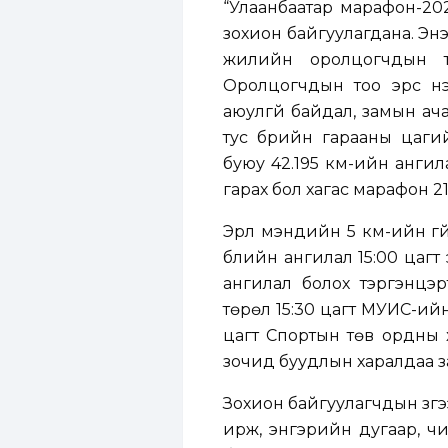
“Улаанбаатар марафон-202
зохион байгуулагдана. Энэ
жилийн оролцогчдын то
Оролцогчдын тоо эрс нэ
аюулгүй байдал, замын ача
тус бүрийн гарааны цагий
буюу 42.195 км-ийн ангил
гарах бол хагас марафон 21
Эрүүл мэндийн 5 км-ийн гү
бүлийн ангилал 15:00 цаг
ангилал болох тэргэнцэ
төрөл 15:30 цагт МУИС-ий
цагт Спортын төв ордны х
зочид буудлын харалдаа зам
Зохион байгуулагчдын зүг
ирж, энгэрийн дугаар, ч