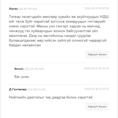
Иргэн
2026-05-17 01:57:45
[66.181.187.101]
Татвар төлөгчдийн мөнгөөр хувийн аж ахуйтнуудын НДШ
ийг төлж буйг яаралтай зогсоож ахмадуудын тэтгэврийг
нэмэх хэрэгтэй. Махны үнэ тэнгэрт хадсан нь малчид,
чёнжүүд гэх луйварчдын зохион байгуулалттай үйл
ажиллагаа. Дээр нь засгийнхны сандал суудлаа
булаацалдахаас өөр хийсэн зүйлгүй олхиогүй чадваргүй
байдал нөлөөлсөн
Хариулт бичих
Зочин
2026-05-19 10:56:26
[202.55.191.194]
Яаг үнэн
Д.Гантөмөр
2026-05-16 12:32:13
[122.201.31.46]
Нийгмийн даатгалыг төр даадгаа болих хэрэгтэй
Хариулт бичих