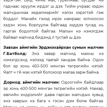
хэрэгтэй. Бид чинь мах, гурилнаас бусдыг нь
гаднаас оруулж ирдэг шүү дээ. Тийм учраас хэдэн
малчдынхаа хөдөлмөрийг үнэлэх хэрэгтэй гэж
боддог. Манайх гэхэд ирэх намраас хотноосоо
хэдэн хонь борлуулж байгаад хүүхдүүдээ тусад нь
гаргах бодолтой байгаа. Малын үнэ нэмэгдэж
байвал малчид бидэнд л тустай шүү дээ.
Завхан аймгийн Эрдэнэхайрхан сумын малчин
Г.Батболд:
Энэ хавар малчид махны үнэ
нэмэгдсэнд нэлээд таатай хандаж байна. Одоо
бол эр хонь 450-500 мянган төгрөгийн үнэтэй.
Яалт ч үгүй мах үнэтэй болохоор малаа зарж байна.
Дорнод аймгийн малчин:
Одоогийн байдлаар
эр хонь 400-500 мянган төгрөгийн үнэтэй. Намар,
өвлийн хүндрэлийг давж гарсан малчдын хувьд
энэ хаврын үнэ бага ч гэсэн дэм болж байгаа.