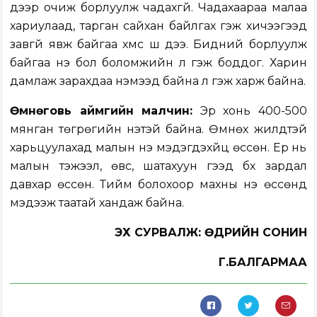
дээр очиж борлуулж чадахгүй. Чадахаараа малаа
хариулаад, тарган сайхан байлгах гэж хичээгээд
завгүй явж байгаа хүмүүс шүү дээ. Бидний борлуулж
байгаа үнэ бол боломжийн л гэж боддог. Харин
дамлаж зарахдаа нэмээд байна л гэж харж байна.
Өмнөговь аймгийн малчин:
Эр хонь 400-500
мянган төгрөгийн үнэтэй байна. Өмнөх жилүүдтэй
харьцуулахад малын үнэ мэдэгдэхүйц өссөн. Ер нь
малын тэжээл, өвс, шатахуун гээд бүх зардал
давхар өссөн. Тийм болохоор махны үнэ өссөнд
мэдээж таатай хандаж байна.
ЭХ СУРВАЛЖ: ӨДРИЙН СОНИН
Г.БАЛГАРМАА