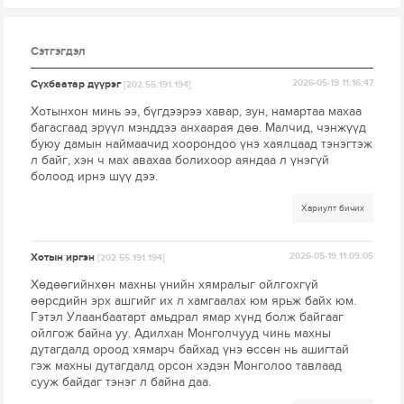
Сэтгэгдэл
Сүхбаатар дүүрэг
2026-05-19 11:16:47
[202.55.191.194]
Хотынхон минь ээ, бүгдээрээ хавар, зун, намартаа махаа
багасгаад эрүүл мэнддээ анхаарая дөө. Малчид, чэнжүүд
буюу дамын наймаачид хоорондоо үнэ хаялцаад тэнэгтэж
л байг, хэн ч мах авахаа болихоор аяндаа л үнэгүй
болоод ирнэ шүү дээ.
Хариулт бичих
Хотын иргэн
2026-05-19 11:09:05
[202.55.191.194]
Хөдөөгийнхөн махны үнийн хямралыг ойлгохгүй
өөрсдийн эрх ашгийг их л хамгаалах юм ярьж байх юм.
Гэтэл Улаанбаатарт амьдрал ямар хүнд болж байгааг
ойлгож байна уу. Адилхан Монголчууд чинь махны
дутагдалд ороод хямарч байхад үнэ өссөн нь ашигтай
гэж махны дутагдалд орсон хэдэн Монголоо тавлаад
сууж байдаг тэнэг л байна даа.