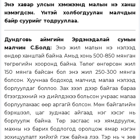
Энэ хавар улсын хэмжээнд малын үнэ ханш
нэмэгдсэн. Үүнтэй холбогдуулан малчдын
байр суурийг тодрууллаа.
Дундговь аймгийн Эрдэнэдалай сумын
малчин С.Болд:
Энэ жил малын үнэ нэлээд
өндөр ханштай байна. Амьд хонь 500-850 мянган
төгрөгийн хооронд байна. Төлөг өнгөрсөн жил
150 мянга байсан бол энэ жил 250-300 мянга
болсон. Хуучнаа бодоход малчид малаа нэлээд
борлуулдаг боллоо. Зах зээл дээр байгаа бараа
бүтээгдэхүүний үнэ дийлдэхээ больсон учраас малаа
борлуулахаас өөр аргагүй болсон. Мөн байгалийн
бэрхшээл, цаг зуднаас айгаад нэг хэсэг нь
борлуулж байна. Төр засгаас үнэ хямдруулж,
махны үнэ барих бодлогод оролцож ямар нэгэн
зохицуулалт хийхгүй гэж байна лээ. Тэр нь ч зөв