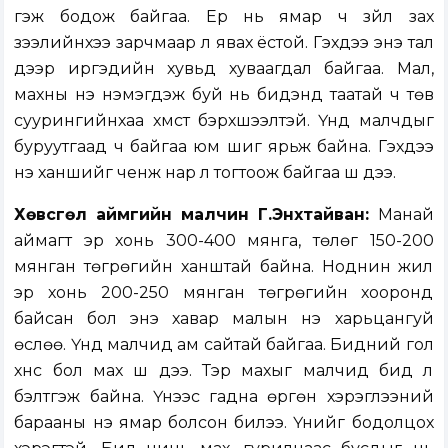
гэж бодож байгаа. Ер нь ямар ч зүйл зах
зээлийнхээ зарчмаар л явах ёстой. Гэхдээ энэ тал
дээр иргэдийн хувьд хуваагдал байгаа. Мал,
махны үнэ нэмэгдэж буй нь бидэнд таатай ч төв
суурингийнхаа хүмүүст бэрхшээлтэй. Үүнд малчдыг
буруутгаад ч байгаа юм шиг ярьж байна. Гэхдээ
үнэ ханшийг ченж нар л тогтоож байгаа шүү дээ.
Хөвсгөл аймгийн малчин Г.Энхтайван:
Манай
аймагт эр хонь 300-400 мянга, төлөг 150-200
мянган төгрөгийн ханштай байна. Ноднин жил
эр хонь 200-250 мянган төгрөгийн хооронд
байсан бол энэ хавар малын үнэ харьцангуй
өслөө. Үүнд малчид ам сайтай байгаа. Бидний гол
хүнс бол мах шүү дээ. Тэр махыг малчид бид л
бэлтгэж байна. Үүнээс гадна өргөн хэрэглээний
барааны үнэ ямар болсон билээ. Үүнийг бодолцох