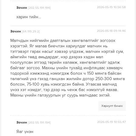
Зочин
2026-05-19 10:56:58
[202.55.191.194]
харин тийн...
Зочин
2026-05-18 09:14:46
[64.119.29.2]
Малчдын нийгмийн даатгалын хөнгөлөлтийг зогсоох
хэрэгтэй. Яг малаа биечлэн хариулдаг малчин нь
тэтгэвэрт гарах насыг хэвээр үлдээж, малчин нэртэй сум,
аймгийн төвд амьдардаг, нэр дээрээ хэдэн мал
тоолуулсан этгээд төрийн халамж, хөнгөлөлтийг эдэлж
байгааг зогсоо. Махны үнийн тухайд инфляцаас хамаарч
тодорхой хэмжээнд нэмэгдэж болох ч 150 мянга байсан
төлөгний үнэ гэхэд ганцхан жилийн дотор 250-300 мянга
болсон, 75-100 хувь нэмэгдсэн байна. Угаасаа малчид
үнээ хэт нэмдэг, тэр дээр нь ченж бас нэмэлгүй яахав.
Махны үнийн галзуурлын уг суурь малчдаас эхтэй.
Хариулт бичих
Зочин
2026-05-19 10:55:47
[202.55.191.194]
Яаг үнэн