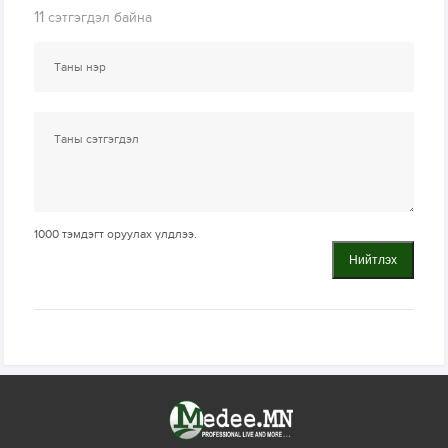
11
сэтгэгдэл байна
1000
тэмдэгт оруулах үлдлээ.
Нийтлэх