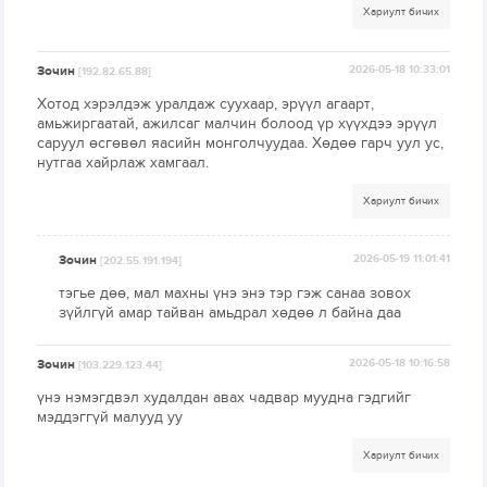
Хариулт бичих
Зочин
2026-05-18 10:33:01
[192.82.65.88]
Хотод хэрэлдэж уралдаж суухаар, эрүүл агаарт,
амьжиргаатай, ажилсаг малчин болоод үр хүүхдээ эрүүл
саруул өсгөвөл яасийн монголчуудаа. Хөдөө гарч уул ус,
нутгаа хайрлаж хамгаал.
Хариулт бичих
Зочин
2026-05-19 11:01:41
[202.55.191.194]
тэгье дөө, мал махны үнэ энэ тэр гэж санаа зовох
зүйлгүй амар тайван амьдрал хөдөө л байна даа
Зочин
2026-05-18 10:16:58
[103.229.123.44]
үнэ нэмэгдвэл худалдан авах чадвар муудна гэдгийг
мэддэггүй малууд уу
Хариулт бичих