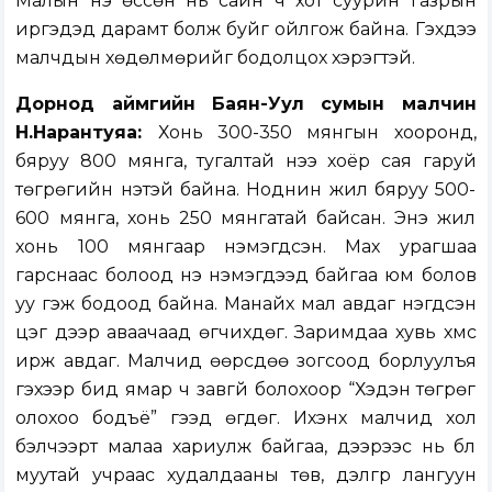
Малын үнэ өссөн нь сайн ч хот суурин газрын
иргэдэд дарамт болж буйг ойлгож байна. Гэхдээ
малчдын хөдөлмөрийг бодолцох хэрэгтэй.
Дорнод аймгийн Баян-Уул сумын малчин
Н.Нарантуяа:
Хонь 300-350 мянгын хооронд,
бяруу 800 мянга, тугалтай үнээ хоёр сая гаруй
төгрөгийн үнэтэй байна. Ноднин жил бяруу 500-
600 мянга, хонь 250 мянгатай байсан. Энэ жил
хонь 100 мянгаар нэмэгдсэн. Мах урагшаа
гарснаас болоод үнэ нэмэгдээд байгаа юм болов
уу гэж бодоод байна. Манайх мал авдаг нэгдсэн
цэг дээр аваачаад өгчихдөг. Заримдаа хувь хүмүүс
ирж авдаг. Малчид өөрсдөө зогсоод борлуулъя
гэхээр бид ямар ч завгүй болохоор “Хэдэн төгрөг
олохоо бодъё” гээд өгдөг. Ихэнх малчид хол
бэлчээрт малаа хариулж байгаа, дээрээс нь бүл
муутай учраас худалдааны төв, дэлгүүр лангуун