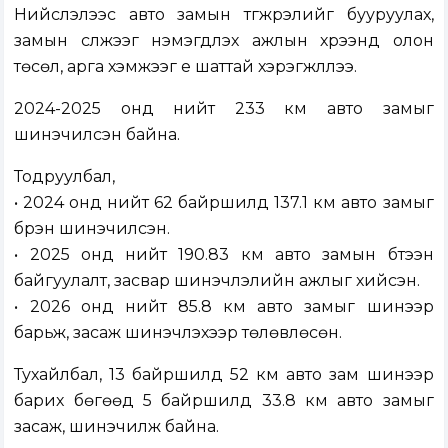
Нийслэлээс авто замын түгжрэлийг бууруулах,
замын сүлжээг нэмэгдүүлэх ажлын хүрээнд олон
төсөл, арга хэмжээг үе шаттай хэрэгжүүллээ.
2024-2025 онд нийт 233 км авто замыг
шинэчилсэн байна.
Тодруулбал,
• 2024 онд нийт 62 байршилд 137.1 км авто замыг
бүрэн шинэчилсэн.
• 2025 онд нийт 190.83 км авто замын бүтээн
байгуулалт, засвар шинэчлэлийн ажлыг хийсэн.
• 2026 онд нийт 85.8 км авто замыг шинээр
барьж, засаж шинэчлэхээр төлөвлөсөн.
Тухайлбал, 13 байршилд 52 км авто зам шинээр
барих бөгөөд 5 байршилд 33.8 км авто замыг
засаж, шинэчилж байна.