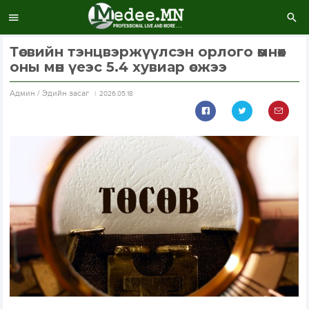
Төсвийн тэнцвэржүүлсэн орлого өмнөх
оны мөн үеэс 5.4 хувиар өсжээ
Aдмин / Эдийн засаг
2026.05.18