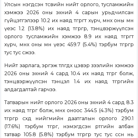
Улсын нэгдсэн төсвийн нийт орлого, тусламжийн
хэмжээ 2026 оны эхний 4 сарын урьдчилсан
гүйцэтгэлээр 10.2 их наяд төгрөгт хүрч, өмнөх оны мөн
үеэс 1.2 (13.8%) их наяд төгрөгөөр, тэнцвэржүүлсэн
орлого тусламжийн хэмжээ 8.9 их наяд төгрөгт
хүрч, өмнөх оны мөн үеэс 459.7 (5.4%) тэрбум төгрөгөөр
тус тус өсжээ.
Нийт зарлага, эргэж төлөгдөх цэвэр зээлийн хэмжээ
2026 оны эхний 4 сард 10.4 их наяд төгрөг болж,
тэнцвэржүүлсэн тэнцэл 1.4 их наяд төгрөгийн
алдагдалтай гарчээ.
Татварын нийт орлого 2026 оны эхний 4 сард 8.3
их наяд төгрөг болж, өмнөх оноос 344.5 (4.3%) тэрбум
төгрөгөөр өсөхөд нийгмийн даатгалын орлого 290.1
(17.6%) тэрбум төгрөг, нэмэгдсэн өртгийн албан
татвар 105.8 (5.8%) тэрбум төгрөгөөр тус тус өссөн нь