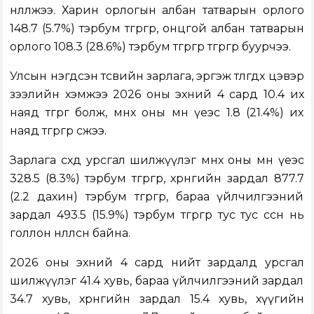
нөлөөлжээ. Харин орлогын албан татварын орлого
148.7 (5.7%) тэрбум төгрөгөөр, онцгой албан татварын
орлого 108.3 (28.6%) тэрбум төгрөгөөр төгрөгөөр буурчээ.
Улсын нэгдсэн төсвийн зарлага, эргэж төлөгдөх цэвэр
зээлийн хэмжээ 2026 оны эхний 4 сард 10.4 их
наяд төгрөг болж, өмнөх оны мөн үеэс 1.8 (21.4%) их
наяд төгрөгөөр өсжээ.
Зарлага өсөхөд урсгал шилжүүлэг өмнөх оны мөн үеэс
328.5 (8.3%) тэрбум төгрөгөөр, хөрөнгийн зардал 877.7
(2.2 дахин) тэрбум төгрөгөөр, бараа үйлчилгээний
зардал 493.5 (15.9%) тэрбум төгрөгөөр тус тус өссөн нь
голлон нөлөөлсөн байна.
2026 оны эхний 4 сард нийт зардалд урсгал
шилжүүлэг 41.4 хувь, бараа үйлчилгээний зардал
34.7 хувь, хөрөнгийн зардал 15.4 хувь, хүүгийн