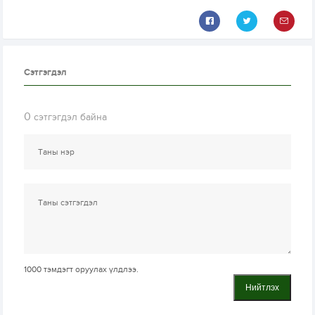
Сэтгэгдэл
0
сэтгэгдэл байна
1000
тэмдэгт оруулах үлдлээ.
Нийтлэх