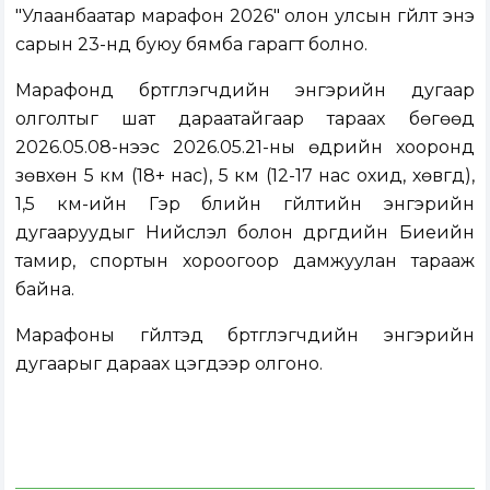
"Улаанбаатар марафон 2026" олон улсын гүйлт энэ
сарын 23-нд буюу бямба гарагт болно.
Марафонд бүртгүүлэгчдийн энгэрийн дугаар
олголтыг шат дараатайгаар тараах бөгөөд
2026.05.08-нээс 2026.05.21-ны өдрийн хооронд
зөвхөн 5 км (18+ нас), 5 км (12-17 нас охид, хөвгүүд),
1,5 км-ийн Гэр бүлийн гүйлтийн энгэрийн
дугааруудыг Нийслэл болон дүүргүүдийн Биеийн
тамир, спортын хороогоор дамжуулан тарааж
байна.
Марафоны гүйлтэд бүртгүүлэгчдийн энгэрийн
дугаарыг дараах цэгүүдээр олгоно.