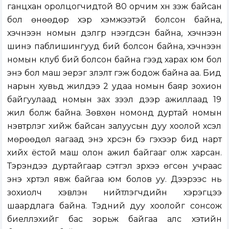
ганцхан оролцогчидтой 80 орчим хүн үзэж байсан
бол өнөөдөр хэр хэмжээтэй болсон байна,
хэчнээн номын дэлгүүр нээгдсэн байна, хэчнээн
шинэ паблишингууд бий болсон байна, хэчнээн
номын клуб бий болсон байна гээд харах юм бол
энэ бол маш эерэг үзүүлэлт гэж бодож байна аа. Бид
нарын хувьд жилдээ 2 удаа номын баяр зохион
байгуулаад номын зах зээл дээр ажиллаад 19
жил болж байна. Зөвхөн номонд дуртай номын
нэвтрүүлэг хийж байсан залуусын дуу хоолой хүсэл
мөрөөдөл яагаад энэ хүрсэн бэ гэхээр бид нарт
хийх ёстой маш олон ажил байгааг олж харсан.
Тэрэндээ дуртайгаар сэтгэл зүрхээ өгсөн учраас
энэ хүртэл явж байгаа юм болов уу. Дээрээс нь
зохиолч хэвлэн нийтлэгчдийн хэрэгцээ
шаардлага байна. Тэдний дуу хоолойг сонсож
биелүүлэхийг бас зорьж байгаа алс хэтийн