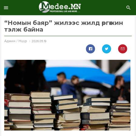
“Номын баяр” жилээс жилд өргөжин
тэлж байна
Aдмин / Нүүр
2026.05.19