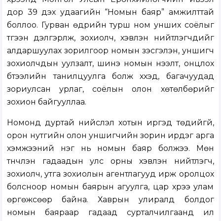
дор 39 дэх удаагийн “Номын баяр” амжилттай
боллоо. Гурван өдрийн турш ном унших соёлыг
түгээн дэлгэрүүлж, зохиолч, хэвлэн нийтлэгчдийг
алдаршуулах зорилгоор номын үзэсгэлэн, уншигч
зохиолчдын уулзалт, шинэ номын нээлт, онцлох
бүтээлийн танилцуулга болж хүүхэд, багачуудад
зориулсан урлаг, соёлын олон хөтөлбөрийг
зохион байгууллаа.
Номонд дуртай нийслэл хотын иргэд төдийгүй,
орон нутгийн олон уншигчийн зорин ирдэг арга
хэмжээний нэг нь номын баяр болжээ. Мөн
түүнчлэн гадаадын улс орны хэвлэн нийтлэгч,
зохиолч, утга зохиолын агентлагууд ирж оролцох
болсноор номын баярын агуулга, цар хүрээ улам
өргөжсөөр байна. Хаврын улиралд болдог
номын баяраар гадаад сурталчилгаанд илүү