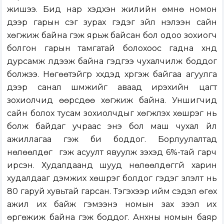
жишээ. Бид нар хэдхэн жилийн өмнө номон
дээр гарын үсэг зурах гэдэг зүйл нэлээн сайн
хөгжиж байна гэж ярьж байсан бол одоо зохиогч
болгон гарын тамгатай болохоос гадна хүнд
дурсамж үлдээж байна гэдгээ чухалчилж боддог
болжээ. Нөгөөтэйгүүр хүүхдэд хүргэж байгаа агуулга
дээр санал шүүмжийг аваад ирэхийн цагт
зохиолчид өөрсдөө хөгжиж байна. Уншигчид
сайн болох тусам зохиолчдыг хөгжүүлэх хөшүүрэг нь
болж байдаг учраас энэ бол маш чухал үйл
ажиллагаа гэж би боддог. Борлуулалтад
нөлөөлдөг үү гэж асуулт явуулж үзэхэд 6%-тай гарч
ирсэн. Худалдаанд шууд нөлөөлдөггүй харин
худалдааг дэмжих хөшүүрэг болдог гэдэг үзүүлэлт нь
80 гаруй хувьтай гарсан. Тэгэхээр ийм сэдэл өгөх
ажил их байж гэмээнэ номын зах зээл их
өргөжиж байна гэж боддог. Анхны номын баяр