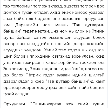
тэр тоглоомыг тоглож эхлээд, эцэстээ тоглоомдоо
донтсон тухай өгүүлдэг. Хүүхдүүд энэхүү номоос ухаарал
авах байх гэж бодоод энэ зохиолыг орчуулсан
юм. Дараагийн ном маань “Тав дугаарын
байшин” гэдэг нэртэй. Энэ ном нь олон нийтийн
дунд байдаг сэтгэл эмзэглүүлсэн асуудал болох
өсвөр насны хүүхдүүдийн үе тэнгийн дээрэлхэлтийн
асуудлыг хөндсөн. Хэдийгээр сэдэв нь хүнд юм
шиг боловч яг хүүхдийн сэтгэхүйд зориулсан, хүүхэд
уншихад тохирсон үг хэллэгээр бичсэн зохиол юм.
Энэ зохиолд Эрик гэдэг ангидаа “од” хүү, нөгөө гол
дүр болох Пётрик гэдэг зузаан нүдний шилтэй
дээрэлхүүлдэг хүү хоёр “Тав дугаар байшин”-д хамт
орсноор хоорондоо учраа олж сайн найз болдог
тухай өгүүлдэг.
Орчуулагч С.Түвшинжаргал ээж хүний хувьд