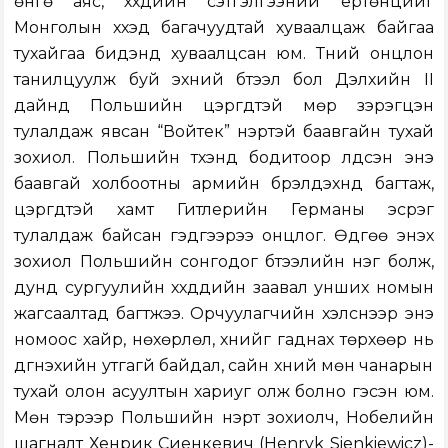
өнгө аяс, хүүхдийн сэтгэлгээний ертөнцийг
Монголын хүүхэд багачуудтай хуваалцаж байгаа
тухайгаа бидэнд хуваалцсан юм. Түүний онцлон
танилцуулж буй эхний бүтээл бол Дэлхийн II
дайнд Польшийн цэргүүдтэй мөр зэрэгцэн
тулалдаж явсан “Войтек” нэртэй баавгайн тухай
зохиол. Польшийн түүхэнд бодитоор үлдсэн энэ
баавгай холбоотны армийн бүрэлдэхүүнд багтаж,
цэргүүдтэй хамт Гитлерийн Германы эсрэг
тулалдаж байсан гэдгээрээ онцлог. Өдгөө энэхүү
зохиол Польшийн сонгодог бүтээлийн нэг болж,
дунд сургуулийн хүүхдүүдийн заавал унших номын
жагсаалтад багтжээ. Орчуулагчийн хэлснээр энэ
номоос хайр, нөхөрлөл, хүнийг гаднах төрхөөр нь
дүгнэхийн утгагүй байдал, сайн хүний мөн чанарын
тухай олон асуултын хариуг олж болно гэсэн юм.
Мөн тэрээр Польшийн нэрт зохиолч, Нобелийн
шагналт Хенрик Сиенкевич (Henryk Sienkiewicz)-