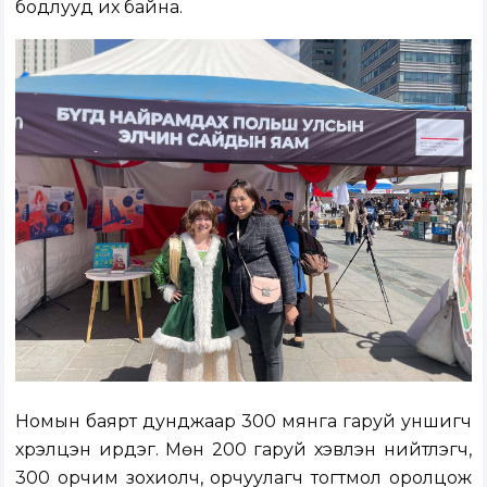
бодлууд их байна.
Номын баярт дунджаар 300 мянга гаруй уншигч
хүрэлцэн ирдэг. Мөн 200 гаруй хэвлэн нийтлэгч,
300 орчим зохиолч, орчуулагч тогтмол оролцож