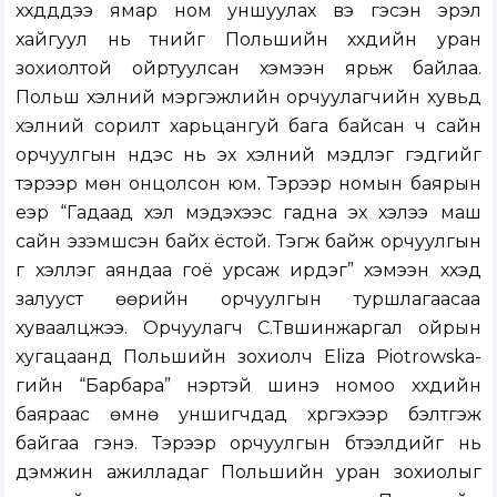
хүүхдүүддээ ямар ном уншуулах вэ гэсэн эрэл
хайгуул нь түүнийг Польшийн хүүхдийн уран
зохиолтой ойртуулсан хэмээн ярьж байлаа.
Польш хэлний мэргэжлийн орчуулагчийн хувьд
хэлний сорилт харьцангуй бага байсан ч сайн
орчуулгын үндэс нь эх хэлний мэдлэг гэдгийг
тэрээр мөн онцолсон юм. Тэрээр номын баярын
үеэр “Гадаад хэл мэдэхээс гадна эх хэлээ маш
сайн эзэмшсэн байх ёстой. Тэгж байж орчуулгын
үг хэллэг аяндаа гоё урсаж ирдэг” хэмээн хүүхэд
залууст өөрийн орчуулгын туршлагаасаа
хуваалцжээ. Орчуулагч С.Түвшинжаргал ойрын
хугацаанд Польшийн зохиолч Eliza Piotrowska-
гийн “Барбара” нэртэй шинэ номоо хүүхдийн
баяраас өмнө уншигчдад хүргэхээр бэлтгэж
байгаа гэнэ. Тэрээр орчуулгын бүтээлүүдийг нь
дэмжин ажилладаг Польшийн уран зохиолыг