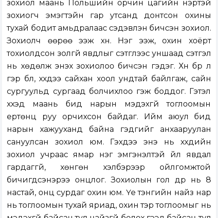
зохиол маань Польшийн орчин цагийн нэртэй
зохиогч эмэгтэйн гар утсанд донтсон охины
тухай бодит амьдралаас сэдэвлэн бичсэн зохиол.
Зохиолч өөрөө ээж хүн. Нэг ээж, охин хоёрт
тохиолдсон золгүй явдлыг сэтгүүлээс уншаад сэтгэл
нь хөдөлж энэхүү зохиолоо бичсэн гэдэг. Хүн бүр л
гэр бүл, хүүхдээ сайхан хоол ундтай байлгаж, сайн
сургуульд сургаад болчихлоо гэж боддог. Гэтэл
хүүхэд маань бид нарын мэдэхгүй тоглоомын
ертөнц руу орчихсон байдаг. Ийм аюул бид
нарын хажууханд байна гэдгийг анхааруулан
сануулсан зохиол юм. Гэхдээ энэ нь хүүхдийн
зохиол учраас ямар нэг эмгэнэлтэй үйл явдал
гардаггүй, хөнгөн хэлбэрээр ойлгомжтой
бичигдсэнэрээ онцлог. Зохиолын гол дүр нь 8
настай, онц сурдаг охин юм. Үе тэнгийн найз нар
нь тоглоомын тухай яриад, охин тэр тоглоомыг нь
мэдэхгүй байсан тул найзгүй болох гээд байсан тул