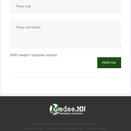
1000
тэмдэгт оруулах үлдлээ.
Нийтлэх
Зохиогчийн эрх хуулиар хамгаалагдсан.
Бидний тухай
Сурталчилгаа байршуулах
Холбоо барих