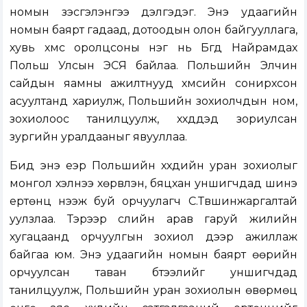
номын үзэсгэлэнгээ дэлгэдэг. Энэ удаагийн
номын баярт гадаад, дотоодын олон байгууллага,
хувь хүмүүс оролцсоны нэг нь Бүгд Найрамдах
Польш Улсын ЭСЯ байлаа. Польшийн Элчин
сайдын яамны ажилтнууд хүмүүсийн сонирхсон
асуултанд хариулж, Польшийн зохиолчдын ном,
зохиолоос танилцуулж, хүүхдүүдэд зориулсан
зургийн уралдааныг явууллаа.
Бид энэ үеэр Польшийн хүүхдийн уран зохиолыг
монгол хэлнээ хөрвүүлэн, бяцхан уншигчдад шинэ
ертөнц нээж буй орчуулагч С.Түвшинжаргалтай
уулзлаа. Тэрээр сүүлийн арав гаруй жилийн
хугацаанд орчуулгын зохиол дээр ажиллаж
байгаа юм. Энэ удаагийн номын баярт өөрийн
орчуулсан таван бүтээлийг уншигчдад
танилцуулж, Польшийн уран зохиолын өвөрмөц