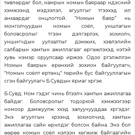
төвлөрдөг бол, намрын номын баяраар үндэсний
хэмжээнд мэдээлэл, агуулгыг түгээхэд илүү
анхаардаг онцлогтой. “Номын баяр” нь
монголчуудын номын соёл, уншлагын
боловсролыг түгээн дэлгэрүүлэх, зохиолч,
уншигчдын уулзалтыг дэмжих, хэвлэлийн
салбарын хамтын ажиллагааг өргөжүүлэхэд үнэтэй
хувь нэмэр оруулсаар иржээ. Одоо үргэлжлүүлэн
Номын баярын ерөнхий зохион байгуулагч,
"Номын соёлт ертөнц" төрийн бус байгууллагын
үүсгэн байгуулагч Б.Сувдын яриаг хүргэе.
Б.Сувд: Ном гэдэг чинь бүтээлч хамтын ажиллагаа
байдаг. Боловсролыг тодорхой хэмжээгээр
номоор дамжуулж хүүхэд залуучууддаа хүргэдэг.
Энэ агуулгын хүрээнд зохиолчид хамтын
ажиллагаа сайн өрнүүлдэг болсон байна. Энэ бол
өөрөө номын соёл нэлээн хөгжиж байгаагийн