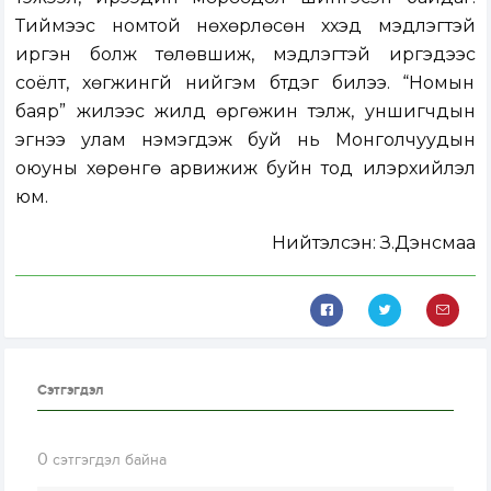
Тиймээс номтой нөхөрлөсөн хүүхэд мэдлэгтэй
иргэн болж төлөвшиж, мэдлэгтэй иргэдээс
соёлт, хөгжингүй нийгэм бүтдэг билээ. “Номын
баяр” жилээс жилд өргөжин тэлж, уншигчдын
эгнээ улам нэмэгдэж буй нь Монголчуудын
оюуны хөрөнгө арвижиж буйн тод илэрхийлэл
юм.
Нийтэлсэн:
З.Дэнсмаа
Сэтгэгдэл
0
сэтгэгдэл байна