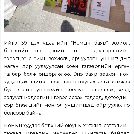
Ийнхүү 39 дэх удаагийн “Номын баяр” зохиол,
бүтээлийн үнэ цэнийг түгээн дэлгэрүүлэхийн
зэрэгцээ үе үеийн зохиолч, орчуулагч, уншигчдыг
нэгэн дор уулзуулсан соён гэгээрлийн өргөн
талбар болж өндөрлөлөө. Энэ баяр зөвхөн ном
худалдах, шинэ бүтээл танилцуулах арга хэмжээ
бус, харин уншихуйн соёлыг төлөвшүүлж, хүүхэд
залууст мэдлэгийн гэрэл асаах, гадаад, дотоодын
сор бүтээлүүдийг монгол уншигчдад ойртуулах гүүр
болсоор байна.
Номын хуудас бүрт хүний оюуны хөгжил, сэтгэлийн
тэжээл, ирээдүйн мөрөөдөл шингэсэн байдаг.