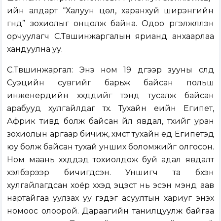
ийн алдарт “Халуун цөл, харанхуй ширэнгийн
гүнд” зохиолыг онцолж байна. Одоо үргэлжлүүлэн
орчуулагч С.Түвшинжаргалын ярианд анхаарлаа
хандуулна уу.
С.Түвшинжаргал: Энэ ном 19 дүгээр зууны сүүлд
Суэцийн сувгийг барьж байсан польш
инженерүүдийн хүүхдүүдийг тэнд тусалж байсан
арабууд хулгайлдаг түүх. Тухайн үеийн Египет,
Африк тивд болж байсан үйл явдал, түүхийг уран
зохиолын аргаар бичиж, хүмүүст тухайн үед Египетэд
юу болж байсан тухай унших боломжийг олгосон.
Ном маань хүүхдүүдэд тохиолдож буй адал явдалт
хэлбэрээр бичигдсэн. Уншигч та бүхэн
хулгайлагдсан хоёр хүүхэд эцэст нь эсэн мэнд аав
нартайгаа уулзах уу гэдэг асуултын хариуг энэхүү
номоос олоорой. Дараагийн танилцуулж байгаа