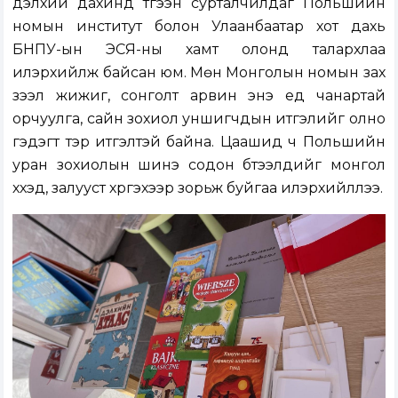
дэлхий дахинд түгээн сурталчилдаг Польшийн
номын институт болон Улаанбаатар хот дахь
БНПУ-ын ЭСЯ-ны хамт олонд талархлаа
илэрхийлж байсан юм. Мөн Монголын номын зах
зээл жижиг, сонголт арвин энэ үед чанартай
орчуулга, сайн зохиол уншигчдын итгэлийг олно
гэдэгт тэр итгэлтэй байна. Цаашид ч Польшийн
уран зохиолын шинэ содон бүтээлүүдийг монгол
хүүхэд, залууст хүргэхээр зорьж буйгаа илэрхийллээ.