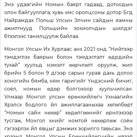
Энэ удаагийн Номын баярт гадаад, дотоодын
олон байгууллага, хувь хүмүүс оролцсоны дотор Бүгд
Найрамдах Польш Улсын Элчин сайдын яамны
ажилтнууд Польшийн зохиолчдын шилдэг
бүтээлээс танилцуулж байлаа.
Монгол Улсын Их Хурлаас анх 2021 онд “Нийтээр
тэмдэглэх баярын болон тэмдэглэлт өдрүүдийн
тухай” хуульд нэмэлт өөрчлөлт оруулж, жил
бүрийн 5 болон 9 дүгээр сарын гурав дахь долоо
хоногийн бямба, ням гаригийг Үндэсний бичиг,
соёл, номын өдөр болгохоор хуульчилсан.
Улмаар Монгол улсын ерөнхийлөгч Ухнаагийн
Хүрэлсүх бодлого үйл ажиллагааныхаа хөтөлбөрт
“Номын сайн нөхөр” хөдөлгөөнийг өрнүүлэхээр
тусгаж, Монгол хүнийг номтой нөхөрлөж соён
гэгээрүүлэх үйл явцыг дэмжих зорилго тавьсан. Энэ
хүрээнд Монгол Улсын Ерөнхийлөгчийн ивээл