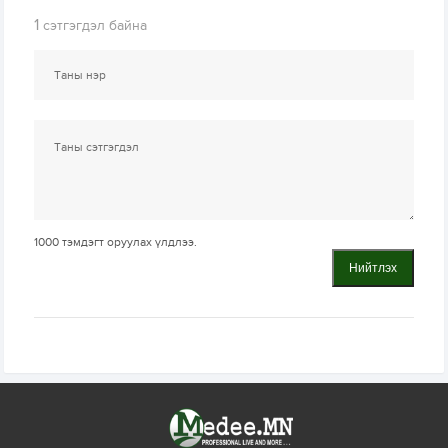
1
сэтгэгдэл байна
1000
тэмдэгт оруулах үлдлээ.
Нийтлэх