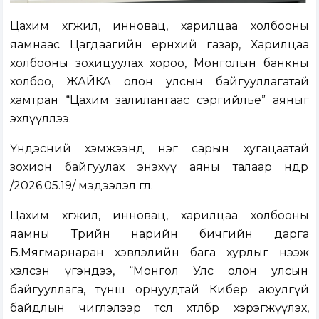
Цахим хөгжил, инновац, харилцаа холбооны
яамнаас Цагдаагийн ерөнхий газар, Харилцаа
холбооны зохицуулах хороо, Монголын банкны
холбоо, ЖАЙКА олон улсын байгууллагатай
хамтран “Цахим залилангаас сэргийлье” аяныг
эхлүүллээ.
Үндэсний хэмжээнд нэг сарын хугацаатай
зохион байгуулах энэхүү аяны талаар өнөөдөр
/2026.05.19/ мэдээлэл өглөө.
Цахим хөгжил, инновац, харилцаа холбооны
яамны Төрийн нарийн бичгийн дарга
Б.Мягмарнаран хэвлэлийн бага хурлыг нээж
хэлсэн үгэндээ, “Монгол Улс олон улсын
байгууллага, түнш орнуудтай Кибер аюулгүй
байдлын чиглэлээр төсөл хөтөлбөр хэрэгжүүлэх,