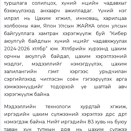
туршлага солилцох, хүний нөөцийн чадавхыг
бэхжүүлэхэд анхаарч ажилладаг. Үүний нэг
илрэл нь Цахим хөгжил, инновац, харилцаа
холбооны яам, Япон Улсын ЖАЙКА олон улсын
байгууллага хамтран хэрэгжүүлж буй “Кибер
аюулгүй байдлын хүний нөөцийг чадавхжуулах
2024-2026 хөтөлбөр” юм. Хөтөлбөрийн хүрээнд цахим
орчны аюулгүй байдал, цахим хэрэглээний
мэдлэг, мэдээллийг нэмэгдүүлэх, цахим
залилангийн гэмт хэргээс урьдчилан
сэргийлэхэд чиглэсэн соён гэгээрүүлэх арга
хэмжээнүүдийг тодорхой үе шаттай авч
хэрэгжүүлж байна.
Мэдээллийн технологи хурдтай хөгжиж,
иргэдийн цахим сүлжээний хэрэглээ өдрөөс өдөрт
нэмэгдэж байна. Нийт иргэдийн 83 хувь нь буюу
таван хүн тутмын дөрөв нь цахим сүлжээ