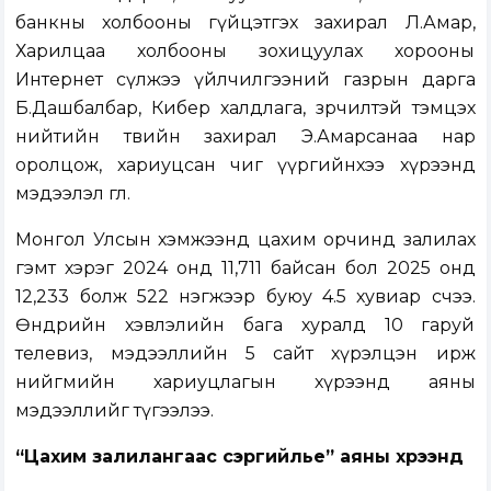
банкны холбооны гүйцэтгэх захирал Л.Амар,
Харилцаа холбооны зохицуулах хорооны
Интернет сүлжээ үйлчилгээний газрын дарга
Б.Дашбалбар, Кибер халдлага, зөрчилтэй тэмцэх
нийтийн төвийн захирал Э.Амарсанаа нар
оролцож, хариуцсан чиг үүргийнхээ хүрээнд
мэдээлэл өглөө.
Монгол Улсын хэмжээнд цахим орчинд залилах
гэмт хэрэг 2024 онд 11,711 байсан бол 2025 онд
12,233 болж 522 нэгжээр буюу 4.5 хувиар өсчээ.
Өнөөдрийн хэвлэлийн бага хуралд 10 гаруй
телевиз, мэдээллийн 5 сайт хүрэлцэн ирж
нийгмийн хариуцлагын хүрээнд аяны
мэдээллийг түгээлээ.
“Цахим залилангаас сэргийлье” аяны хүрээнд