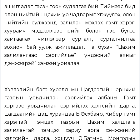
ашигладаг гэсэн тоон судалгаа бий. Тиймээс бид
олон нийтийн цахим ур чадварыг хөгжүүлэх, олон
нийтийн сүлжээнд залилан мэхлэх гэмт хэрэг,
хуурамч мэдээллээс өөрийгөө болон гэр бүлээ
хамгаалах чиглэлээр сургалт, сурталчилгаа
зохион байгуулж ажилладаг. Та бүхэн “Цахим
залилангаас сэргийлье” үндэсний аяныг
дэмжээрэй” хэмээн уриалав.
Хэвлэлийн бага хуралд мөн Цагдаагийн ерөнхий
газрын урьдчилан сэргийлэх албаны Гэмт
хэргээс урьдчилан сэргийлэх хэлтсийн дарга,
цагдаагийн дэд хурандаа Б.Өсөхбаяр, Кибер гэмт
хэрэгтэй тэмцэх газрын Цахим халдлага
залилантай тэмцэх хариу арга хэмжээний
хэлтсийн дарга, хошууч Э.Батмөнх, Монголын