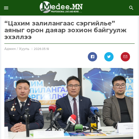
“Цахим залилангаас сэргийлье”
аяныг орон даяар зохион байгуулж
эхэллээ
Aдмин / Хууль
2026.05.19