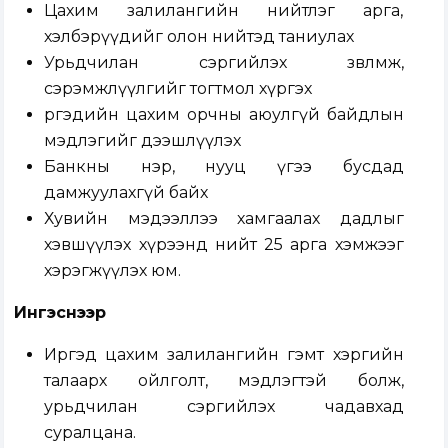
Цахим залилангийн нийтлэг арга,
хэлбэрүүдийг олон нийтэд таниулах
Урьдчилан сэргийлэх зөвлөмж,
сэрэмжлүүлгийг тогтмол хүргэх
ргэдийн цахим орчны аюулгүй байдлын
мэдлэгийг дээшлүүлэх
Банкны нэр, нууц үгээ бусдад
дамжуулахгүй байх
Хувийн мэдээллээ хамгаалах дадлыг
хэвшүүлэх хүрээнд нийт 25 арга хэмжээг
хэрэгжүүлэх юм.
Ингэснээр
Иргэд цахим залилангийн гэмт хэргийн
талаарх ойлголт, мэдлэгтэй болж,
урьдчилан сэргийлэх чадавхад
суралцана.