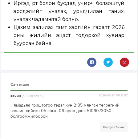
Иргэд өөрт болон бусдад учирч болзошгүй
эрсдэлийг үнэлэх, урьдчилан таних,
үнэлэх чадамжтай болно.
Цахим залилах гэмт хэргийн гаралт 2026
оны жилийн эцэст тодорхой хувиар
буурсан байна.
Сэтгэгдэл
зочин
2026-05-20 08:11:57
[43.228.129.40]
Нямадьяа гриштогоо гэдэг хүн 2135 мянган төгрөгний
заллин хийсэн 05 срын 06 ороо данс 5109073050
болгоомжилоорой
Хариулт бичих