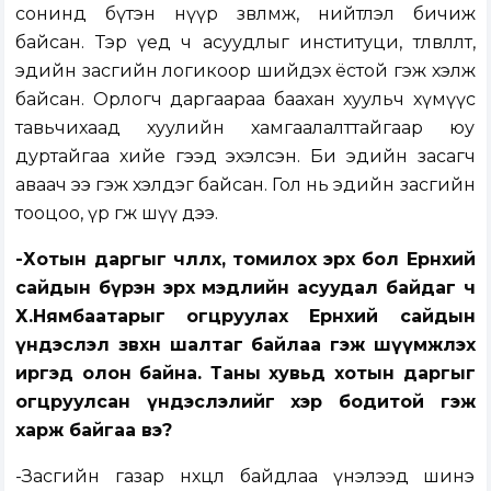
сонинд бүтэн нүүр зөвлөмж, нийтлэл бичиж
байсан. Тэр үед ч асуудлыг институци, төлөвлөлт,
эдийн засгийн логикоор шийдэх ёстой гэж хэлж
байсан. Орлогч даргаараа баахан хуульч хүмүүс
тавьчихаад хуулийн хамгаалалттайгаар юу
дуртайгаа хийе гээд эхэлсэн. Би эдийн засагч
аваач ээ гэж хэлдэг байсан. Гол нь эдийн засгийн
тооцоо, үр өгөөж шүү дээ.
-Хотын даргыг чөлөөлөх, томилох эрх бол Ерөнхий
сайдын бүрэн эрх мэдлийн асуудал байдаг ч
Х.Нямбаатарыг огцруулах Ерөнхий сайдын
үндэслэл зөвхөн шалтаг байлаа гэж шүүмжлэх
иргэд олон байна. Таны хувьд хотын даргыг
огцруулсан үндэслэлийг хэр бодитой гэж
харж байгаа вэ?
-Засгийн газар нөхцөл байдлаа үнэлээд шинэ