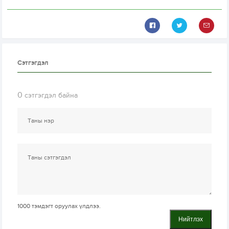
Сэтгэгдэл
0
сэтгэгдэл байна
1000
тэмдэгт оруулах үлдлээ.
Нийтлэх