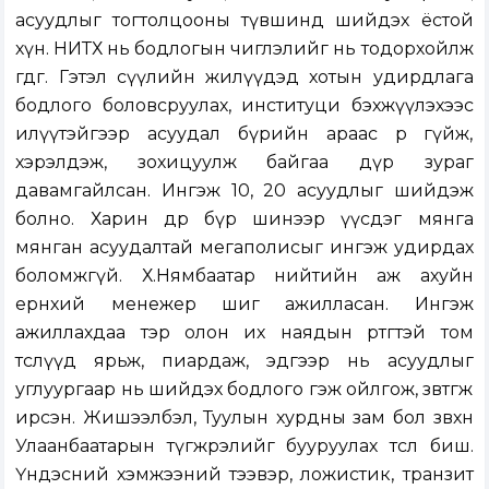
асуудлыг тогтолцооны түвшинд шийдэх ёстой
хүн. НИТХ нь бодлогын чиглэлийг нь тодорхойлж
өгдөг. Гэтэл сүүлийн жилүүдэд хотын удирдлага
бодлого боловсруулах, институци бэхжүүлэхээс
илүүтэйгээр асуудал бүрийн араас өөрөө гүйж,
хэрэлдэж, зохицуулж байгаа дүр зураг
давамгайлсан. Ингэж 10, 20 асуудлыг шийдэж
болно. Харин өдөр бүр шинээр үүсдэг мянга
мянган асуудалтай мегаполисыг ингэж удирдах
боломжгүй. Х.Нямбаатар нийтийн аж ахуйн
ерөнхий менежер шиг ажилласан. Ингэж
ажиллахдаа тэр олон их наядын өртөгтэй том
төслүүд ярьж, пиардаж, эдгээр нь асуудлыг
углуургаар нь шийдэх бодлого гэж ойлгож, зөвтгөж
ирсэн. Жишээлбэл, Туулын хурдны зам бол зөвхөн
Улаанбаатарын түгжрэлийг бууруулах төсөл биш.
Үндэсний хэмжээний тээвэр, ложистик, транзит