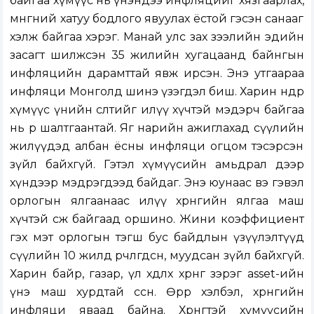
байгаа хүмүүс нь үнэндээ инфляцийг хязгаарлах,
мөнгөний хатуу бодлого явуулах ёстой гэсэн санааг
хэлж байгаа хэрэг. Манай улс зах зээлийн эдийн
засагт шилжсэн 35 жилийн хугацаанд байнгын
инфляцийн дарамттай явж ирсэн. Энэ утгаараа
инфляци Монголд шинэ үзэгдэл биш. Харин өнөөдөр
хүмүүс үнийн өсөлтийг илүү хүчтэй мэдэрч байгаа
нь өөр шалтгаантай. Яг нарийн ажиглахад сүүлийн
жилүүдэд албан ёсны инфляци огцом тэсэрсэн
зүйл байхгүй. Гэтэл хүмүүсийн амьдрал дээр
хүндээр мэдрэгдээд байдаг. Энэ юунаас вэ гэвэл
орлогын ялгаанаас илүү хөрөнгийн ялгаа маш
хүчтэй өсөж байгаад оршино. Жини коэффициент
гэх мэт орлогын тэгш бус байдлын үзүүлэлтүүд
сүүлийн 10 жилд өөрчлөгдсөн, муудсан зүйл байхгүй.
Харин байр, газар, үл хөдлөх хөрөнгө зэрэг asset-ийн
үнэ маш хурдтай өссөн. Өөрөөр хэлбэл, хөрөнгийн
инфляци яваад байна. Хөрөнгөтэй хүмүүсийн