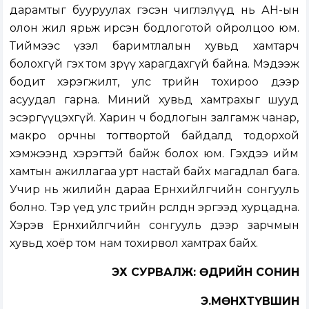
дарамтыг бууруулах гэсэн чиглэлүүд нь АН-ын
олон жил ярьж ирсэн бодлоготой ойролцоо юм.
Тиймээс үзэл баримтлалын хувьд хамтарч
болохгүй гэх том зөрүү харагдахгүй байна. Мэдээж
бодит хэрэгжилт, улс төрийн тохироо дээр
асуудал гарна. Миний хувьд хамтрахыг шууд
эсэргүүцэхгүй. Харин ч бодлогын залгамж чанар,
макро орчны тогтвортой байдалд тодорхой
хэмжээнд хэрэгтэй байж болох юм. Гэхдээ ийм
хамтын ажиллагаа урт настай байх магадлал бага.
Учир нь жилийн дараа Ерөнхийлөгчийн сонгууль
болно. Тэр үед улс төрийн өрсөлдөөн эргээд хурцадна.
Хэрэв Ерөнхийлөгчийн сонгууль дээр зарчмын
хувьд хоёр том нам тохирвол хамтрах байх.
ЭХ СУРВАЛЖ: ӨДРИЙН СОНИН
Э.МӨНХТҮВШИН