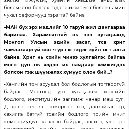
зээлээ хөгжүүлэх, хувийн хэвшлээ амьсгалах
боломжтой болгох гэдэг жижиг мэт боловч амин
чухал реформууд хэрэгтэй байна.
-МАН бүх эрх мэдлийг 10 гаруй жил дангаараа
барилаа. Харамсалтай нь энэ хугацаанд
Монгол Улсын эдийн засаг, төсөв хөрөнгө
чамлахааргүй өссөн ч үр өгөөж гэдэг зүйл огт алга
байна. Хөрөнгө нь өсөхийн чинээ хулгайлж байгаа
мөнгөн дүн нь хэдэн их наядаар хэмжигдэх
болсон гэж шүүмжлэх хүмүүс олон бий...?
-Хамгийн том асуудал бол бодлогын тогтворгүй
байдал. Монголд урт хугацааны хөгжлийн
бодлого, институцийн залгамж чанар маш сул.
Дээрээс нь хэт томорсон төсөв, данхайсан төр,
сахилга батгүй төсвийн бодлого, төрийн өмчит
компаниудын үрэлгэн байдал, авлига, улс төрөөс