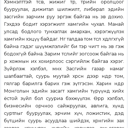
Хэмнэлттэй төсөв, жижиг төр, төрийн оролцоог
бууруулах, дижитал шилжилт, либерал эдийн
засгийн зарчим руу эргэж байгаа нь зөв дохио.
Гэхдээ бодит хэрэгжилт хамгийн чухал. Манай
улсад бодлого тунхаглах амархан, хэрэгжүүлэх
хамгийн хэцүү байдаг. Нөгөө талдаа том төсөл хөдөлгөхгүй
байна гэдэг шүүмжлэлийг би тэр чигт нь зөв гэж
бодохгүй байна. Зарим төслийг зогсоож байгаа нь
өөрөө хожмын их хохирлоос сэргийлж байгаа хэрэг.
Зүйрлэж хэлбэл, өмнөх Засгийн газар намаг
шалбаагтай, суурь муутай хөрсөн дээр өндөр том,
гялгар барилга барих гэж зүтгэсэн. Харин өнөөдөр
Монголын эдийн засагт хамгийн түрүүнд хийх
ёстой зүйл бол сууриа бэхжүүлэх. Өөрөөр хэлбэл,
бизнесийн орчноо сайжруулах, авлига, хүнд
суртлыг бууруулах, эрчим хүч, ложистик, дэд
бүтцийн суурь асуудлаа шийдэх, хөрөнгийн зах