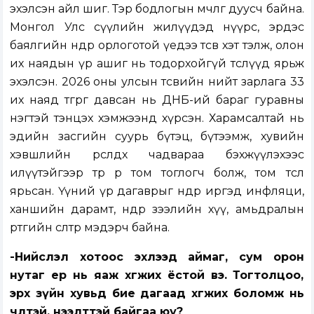
эхэлсэн айл шиг. Тэр бодлогын мөчлөг дуусч байна.
Монгол Улс сүүлийн жилүүдэд нүүрс, эрдэс
баялгийн өндөр орлоготой үедээ төсвөө хэт тэлж, олон
их наядын үр ашиг нь тодорхойгүй төслүүд ярьж
эхэлсэн. 2026 оны улсын төсвийн нийт зарлага 33
их наяд төгрөг давсан нь ДНБ-ий бараг гуравны
нэгтэй тэнцэх хэмжээнд хүрсэн. Харамсалтай нь
эдийн засгийн суурь бүтэц, бүтээмж, хувийн
хэвшлийн өрсөлдөх чадвараа бэхжүүлэхээс
илүүтэйгээр төр өөрөө том тоглогч болж, том төсөл
ярьсан. Үүний үр дагаврыг өнөөдөр иргэд инфляци,
ханшийн дарамт, өндөр зээлийн хүү, амьдралын
өртгийн өсөлтөөр мэдэрч байна.
-Нийслэл хотоос эхлээд аймаг, сум орон
нутаг ер нь яаж хөгжих ёстой вэ. Тогтолцоо,
эрх зүйн хувьд бие дагаад хөгжих боломж нь
чөлөөтэй, нээлттэй байгаа юу?