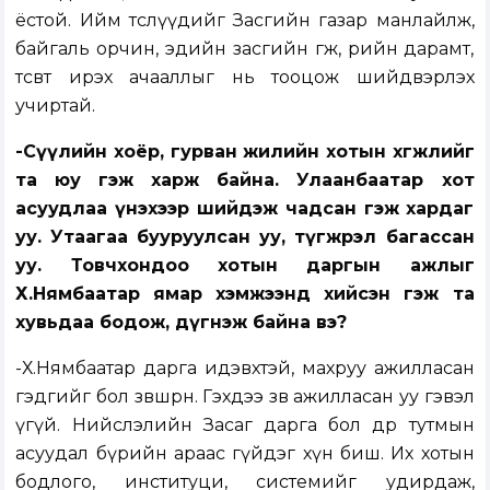
ёстой. Ийм төслүүдийг Засгийн газар манлайлж,
байгаль орчин, эдийн засгийн өгөөж, өрийн дарамт,
төсөвт ирэх ачааллыг нь тооцож шийдвэрлэх
учиртай.
-Сүүлийн хоёр, гурван жилийн хотын хөгжлийг
та юу гэж харж байна. Улаанбаатар хот
асуудлаа үнэхээр шийдэж чадсан гэж хардаг
уу. Утаагаа бууруулсан уу, түгжрэл багассан
уу. Товчхондоо хотын даргын ажлыг
Х.Нямбаатар ямар хэмжээнд хийсэн гэж та
хувьдаа бодож, дүгнэж байна вэ?
-Х.Нямбаатар дарга идэвхтэй, махруу ажилласан
гэдгийг бол зөвшөөрнө. Гэхдээ зөв ажилласан уу гэвэл
үгүй. Нийслэлийн Засаг дарга бол өдөр тутмын
асуудал бүрийн араас гүйдэг хүн биш. Их хотын
бодлого, институци, системийг удирдаж,