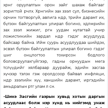
хөрөнгө оруулалтын орон зайг шахаж байгааг
зоригтой өөрчлөх. Хөрөнгийн зах зээл сул, бизнесийн
орчин тогтворгүй, авлига өндөр, төрийн дарамт их,
бүтээн байгуулалтын улирал богино, хөдөлмөрийн
зах зээл жижиг, өргөн уудам нутагтай учир
ложистикийн зардал өндөр гэдэг асуудлууд
байсаар байна. Ийм суурь асуудлуудаа шийдэх,
эсвэл бүтээн байгуулалтын улирал богино гэдэг
шиг онцлогтоо тохирсон бодлого
боловсруулахгүйгээр, гадны орнуудын мега
төслүүдийг хялбараар дуурайж, эдийн засгаа
хүчээр тэлэх гэж оролдсоор байвал инфляци,
өндөр зээлийн хүү, ханшийн дарамт, иргэдийн
амьдралын өртөг улам л өснө.
-Шинэ Засгийн газрын хувьд хотын даргын
асуудлаас болж нэр хүнд нь нийгэмд унаж