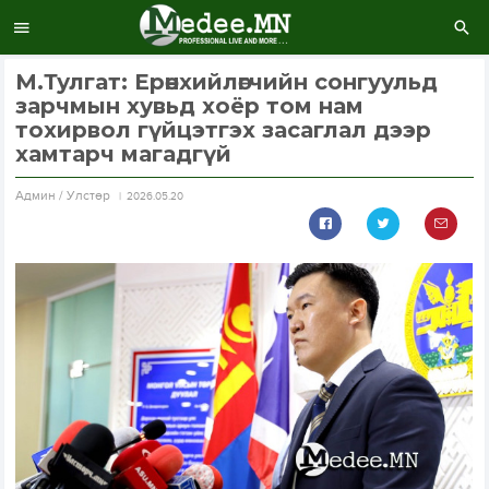
М.Тулгат: Ерөнхийлөгчийн сонгуульд
зарчмын хувьд хоёр том нам
тохирвол гүйцэтгэх засаглал дээр
хамтарч магадгүй
Aдмин / Улстөр
2026.05.20