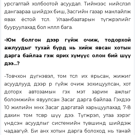
урсгалтай холбоотой асуудал. Тиймээс нийслэл
дангаараа шийдэх биш, Засгийн газар манлайлж
явах ёстой төсөл. Улаанбаатарын түгжрэлийг
бууруулахад бол нөлөөлөл бага.
-Юм болгон дээр гүйж очиж, тодорхой
ажлуудыг тухай бүрд нь хийж явсан хотын
дарга байлаа гэж ярих хүмүүс олон бий шүү
дээ...?
-Товчхон дүгнэвэл, том төсөл их ярьсан, жижиг
асуудлууд дээр өөрөө гүйж очиж зохицуулсан, хот
доторх автозамын гэх мэт зарим ажлыг
боломжийн явуулсан Засаг дарга байлаа. Гэхдээ
10 жилийн өмнөх Засаг даргатай харьцуулахад 7-8
дахин том төсвөөр шүү дээ. Түгжрэл, утаа зэрэг
үндсэн асуудлыг системийн түвшинд шийдэж
чадаагүй. Би анх хотын дарга болоход нь танай