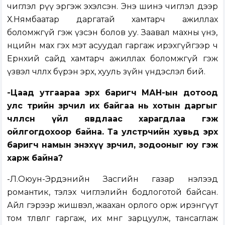
чиглэл рүү эргэж эхэлсэн. Энэ шинэ чиглэл дээр
Х.Нямбаатар даргатай хамтарч ажиллах
боломжгүй гэж үзсэн болов уу. Заавал махны үнэ,
нөөцийн мах гэх мэт асуудал гаргаж ирэхгүйгээр ч
Ерөнхий сайд хамтарч ажиллах боломжгүй гэж
үзвэл чөлөөлөх бүрэн эрх, хууль зүйн үндэслэл бий.
-Цаад утгаараа эрх баригч МАН-ын дотоод
улс төрийн зөрчил их байгаа нь хотын даргыг
чөлөөлсөн үйл явдлаас харагдлаа гэж
ойлгогдохоор байна. Та улстөрчийн хувьд эрх
баригч намын энэхүү зөрчил, зодооныг юу гэж
харж байна?
-Л.Оюун-Эрдэнийн Засгийн газар нэлээд
романтик, тэлэх чиглэлийн бодлоготой байсан.
Айл гэрээр жишвэл, жаахан орлого орж ирэнгүүт
том төлөвлөгөө гаргаж, их мөнгө зарцуулж, тансаглаж