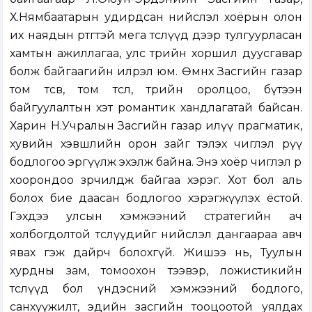
Х.Нямбаатарын удирдсан нийслэл хоёрын олон
их наядын өртөгтэй мега төслүүд дээр тулгуурласан
хамтын ажиллагаа, улс төрийн хоршил дуусгавар
болж байгаагийн илрэл юм. Өмнөх Засгийн газар
том төсөв, том төсөл, төрийн оролцоо, бүтээн
байгуулалтын хэт романтик хандлагатай байсан.
Харин Н.Учралын Засгийн газар илүү прагматик,
хувийн хэвшлийн орон зайг тэлэх чиглэл рүү
бодлогоо эргүүлж эхэлж байна. Энэ хоёр чиглэл өөр
хоорондоо зөрчилдөж байгаа хэрэг. Хот бол аль
болох бие даасан бодлогоо хэрэгжүүлэх ёстой.
Гэхдээ улсын хэмжээний стратегийн ач
холбогдолтой төслүүдийг нийслэл дангаараа авч
явах гэж дайрч болохгүй. Жишээ нь, Туулын
хурдны зам, томоохон тээвэр, ложистикийн
төслүүд бол үндэсний хэмжээний бодлого,
санхүүжилт, эдийн засгийн тооцоотой уялдах