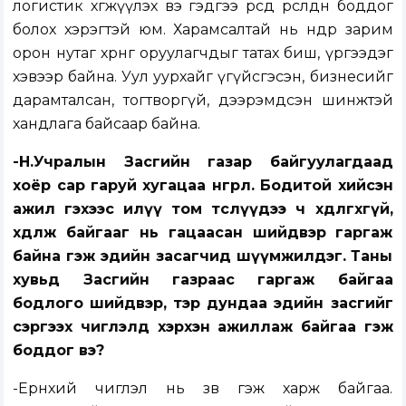
логистик хөгжүүлэх вэ гэдгээ өөрсдөө өрсөлдөн боддог
болох хэрэгтэй юм. Харамсалтай нь өнөөдөр зарим
орон нутаг хөрөнгө оруулагчдыг татах биш, үргээдэг
хэвээр байна. Уул уурхайг үгүйсгэсэн, бизнесийг
дарамталсан, тогтворгүй, дээрэмдсэн шинжтэй
хандлага байсаар байна.
-Н.Учралын Засгийн газар байгуулагдаад
хоёр сар гаруй хугацаа өнгөрлөө. Бодитой хийсэн
ажил гэхээс илүү том төслүүдээ ч хөдөлгөхгүй,
хөдөлж байгааг нь гацаасан шийдвэр гаргаж
байна гэж эдийн засагчид шүүмжилдэг. Таны
хувьд Засгийн газраас гаргаж байгаа
бодлого шийдвэр, тэр дундаа эдийн засгийг
сэргээх чиглэлд хэрхэн ажиллаж байгаа гэж
боддог вэ?
-Ерөнхий чиглэл нь зөв гэж харж байгаа.