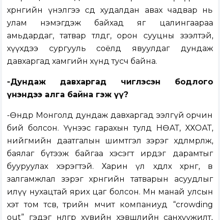
хөрөнгийн үнэлгээ өсөөд худалдан авах чадвар нь
улам нэмэгдэж байхад яг цалингаараа
амьдардаг, татвар төлдөг, орон сууцны зээлтэй,
хүүхдээ сургууль соёлд явуулдаг дундаж
давхаргад хамгийн хүнд тусч байна.
-Дундаж давхаргад чиглэсэн бодлого
үнэндээ алга байна гэж үү?
-Өнөөдөр Монголд дундаж давхаргад ээлгүй орчин
бий болсон. Үүнээс гарахын тулд НӨАТ, ХХОАТ,
нийгмийн даатгалын шимтгэл зэрэг хөдөлмөрлөж,
баялаг бүтээж байгаа хэсэгт ирдэг дарамтыг
бууруулах хэрэгтэй. Харин үл хөдлөх хөрөнгө, өв
залгамжлал зэрэг хөрөнгийн татварын асуудлыг
илүү нухацтай ярих цаг болсон. Мөн манай улсын
хэт том төсөв, төрийн өмчит компаниуд “crowding
out” гэдэг нөлөөгөөр хувийн хэвшлийн санхүүжилт,