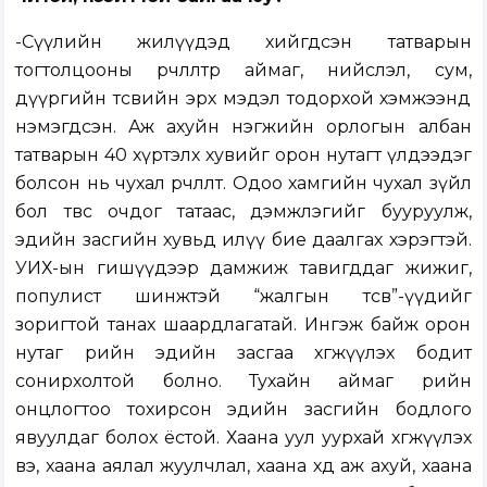
-Сүүлийн жилүүдэд хийгдсэн татварын
тогтолцооны өөрчлөлтөөр аймаг, нийслэл, сум,
дүүргийн төсвийн эрх мэдэл тодорхой хэмжээнд
нэмэгдсэн. Аж ахуйн нэгжийн орлогын албан
татварын 40 хүртэлх хувийг орон нутагт үлдээдэг
болсон нь чухал өөрчлөлт. Одоо хамгийн чухал зүйл
бол төвөөс очдог татаас, дэмжлэгийг бууруулж,
эдийн засгийн хувьд илүү бие даалгах хэрэгтэй.
УИХ-ын гишүүдээр дамжиж тавигддаг жижиг,
популист шинжтэй “жалгын төсөв”-үүдийг
зоригтой танах шаардлагатай. Ингэж байж орон
нутаг өөрийн эдийн засгаа хөгжүүлэх бодит
сонирхолтой болно. Тухайн аймаг өөрийн
онцлогтоо тохирсон эдийн засгийн бодлого
явуулдаг болох ёстой. Хаана уул уурхай хөгжүүлэх
вэ, хаана аялал жуулчлал, хаана хөдөө аж ахуй, хаана