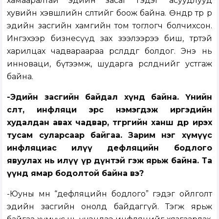
хамааралтай эдийн засаг гэдэг асуудлууд
хувийн хэвшлийн өсөлтийг боож байна. Өнөөдөр төр өөрөө
эдийн засгийн хамгийн том тоглогч болчихсон.
Ингэхээр бизнесүүд зах зээлээрээ биш, төртэй
харилцах чадвараараа өрсөлддөг болдог. Энэ нь
инноваци, бүтээмж, шударга өрсөлдөөнийг устгаж
байна.
-Эдийн засгийн байдал хүнд байна. Үнийн
өсөлт, инфляци эрс нэмэгдэж иргэдийн
худалдан авах чадвар, төгрөгийн ханш өдөр ирэх
тусам суларсаар байгаа. Зарим нэг хүмүүс
инфляциас илүү дефляцийн бодлого
явуулах нь илүү үр дүнтэй гэж ярьж байна. Та
үүнд ямар бодолтой байна вэ?
-Юуны өмнө “дефляцийн бодлого” гэдэг ойлголт
эдийн засгийн онолд байдаггүй. Тэгж ярьж