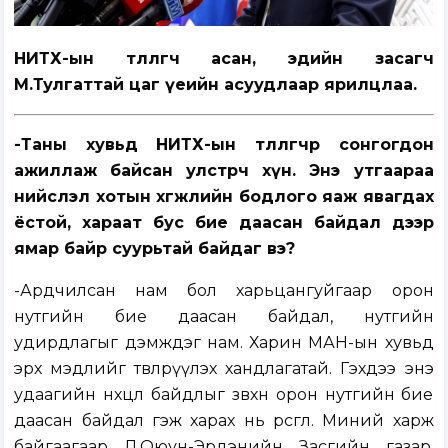
НИТХ-ын төлөөлөгч асан, эдийн засагч
М.Тулгаттай цаг үеийн асуудлаар ярилцлаа.
-Таны хувьд НИТХ-ын төлөөлөгчөөр сонгогдон
ажиллаж байсан улстөрч хүн. Энэ утгаараа
нийслэл хотын хөгжлийн бодлого яаж явагдах
ёстой, хараат бус бие даасан байдал дээр
ямар байр суурьтай байдаг вэ?
-Ардчилсан нам бол харьцангуйгаар орон
нутгийн бие даасан байдал, нутгийн
удирдлагыг дэмждэг нам. Харин МАН-ын хувьд
эрх мэдлийг төвлөрүүлэх хандлагатай. Гэхдээ энэ
удаагийн нөхцөл байдлыг зөвхөн орон нутгийн бие
даасан байдал гэж харах нь өрөөсгөл. Миний харж
байгаагаар Л.Оюун-Эрдэнийн Засгийн газар,