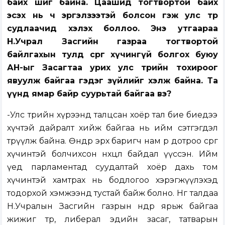
байх шиг байна. Цаашид тогтвортой байх
эсэх нь ч эргэлзээтэй болсон гэж улс төр
судлаачид хэлэх боллоо. Энэ утгаараа
Н.Учрал Засгийн газраа тогтвортой
байлгахын тулд сөрөг хүчингүй болгох буюу
АН-ыг Засагтаа урих улс төрийн тохироог
явуулж байгаа гэдэг зүйлийг хэлж байна. Та
үүнд ямар байр суурьтай байгаа вэ?
-Улс төрийн хүрээнд талцсан хоёр тал бие биедээ
хүчтэй дайралт хийж байгаа нь ийм сэтгэгдэл
төрүүлж байна. Өнөөдөр эрх баригч нам өөрөө дотроо сөрөг
хүчинтэй болчихсон нөхцөл байдал үүссэн. Ийм
үед парламентад суудалтай хоёр дахь том
хүчинтэй хамтрах нь бодлогоо хэрэгжүүлэхэд
тодорхой хэмжээнд тустай байж болно. Нөгөө талдаа
Н.Учралын Засгийн газрын өнөөдөр ярьж байгаа
жижиг төр, либерал эдийн засаг, татварын