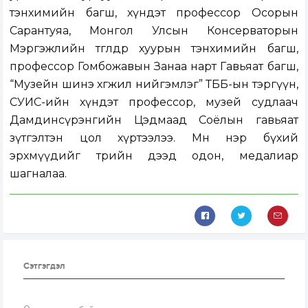
тэнхимийн багш, хүндэт профессор Осорын
Сарантуяа, Монгол Улсын Консерваторын
Мэргэжлийн төгөлдөр хуурын тэнхимийн багш,
профессор Гомбожавын Занаа нарт Гавьяат багш,
“Музейн шинэ хөгжил нийгэмлэг” ТББ-ын тэргүүн,
СУИС-ийн хүндэт профессор, музей судлаач
Дамдинсүрэнгийн Цэдмаад Соёлын гавьяат
зүтгэлтэн цол хүртээлээ. Мөн нэр бүхий
эрхмүүдийг төрийн дээд одон, медалиар
шагналаа.
Сэтгэгдэл