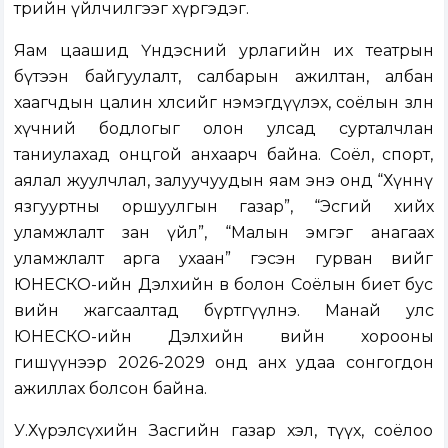
төрийн үйлчилгээг хүргэдэг.
Яам цаашид Үндэсний урлагийн их театрын
бүтээн байгуулалт, салбарын ажилтан, албан
хаагчдын цалин хөлсийг нэмэгдүүлэх, соёлын зөөлөн
хүчний бодлогыг олон улсад сурталчлан
таниулахад онцгой анхаарч байна. Соёл, спорт,
аялал жуулчлал, залуучуудын яам энэ онд “Хүннү
язгууртны оршуулгын газар”, “Эсгий хийх
уламжлалт зан үйл”, “Малын эмгэг анагаах
уламжлалт арга ухаан” гэсэн гурван өвийг
ЮНЕСКО-ийн Дэлхийн өв болон Соёлын биет бус
өвийн жагсаалтад бүртгүүлнэ. Манай улс
ЮНЕСКО-ийн Дэлхийн өвийн хорооны
гишүүнээр 2026-2029 онд анх удаа сонгогдон
ажиллах болсон байна.
У.Хүрэлсүхийн Засгийн газар хэл, түүх, соёлоо