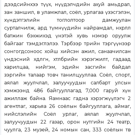
дээдсийнхээ түүх, нүүдэлчдийн ахуй амьдрал,
зан заншил, өв уламжлал, соёл, урлагаа үзэсгэлэн,
хүндэтгэлийн тоглолтоор дамжуулан
сурталчилж, ард түмнүүдийн найрамдал, нөхөрлөл
батжин бэхжихэд үнэтэй хувь нэмэр оруулж
байгааг тэмдэглэлээ. Тэрбээр төрийн тэргүүнээр
сонгогдсоноос хойш хийсэн ажил, санаачилсан
үндэсний хөдөлгөөн, хөтөлбөрийн хэрэгжилт, гадаад
харилцаа, нийгэм, эдийн засгийн байдал
зэргийн талаар товч танилцууллаа. Соёл, спорт,
аялал жуулчлал, залуучуудын салбарт улсын
хэмжээнд 486 байгууллагад 7,000 гаруй хүн
ажиллаж байна. Яамнаас гадна хэрэгжүүлэгч 2
агентлаг, харьяа 26 соёлын байгууллага, аймаг,
нийслэлийн Соёл урлаг, аялал жуулчлал,
залуучуудын 22 газар, орон нутгийн 24 театр,
чуулга, 23 музей, 24 номын сан, 333 соёлын төв