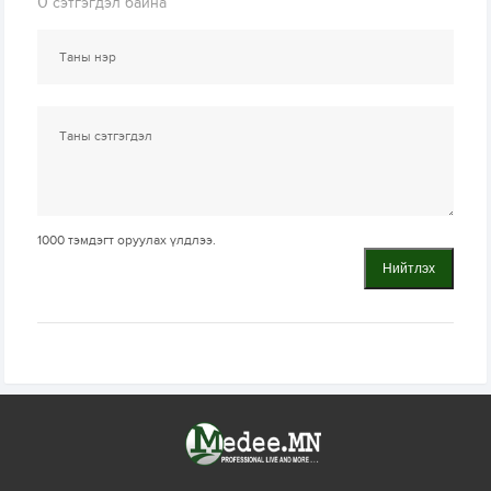
0
сэтгэгдэл байна
1000
тэмдэгт оруулах үлдлээ.
Нийтлэх