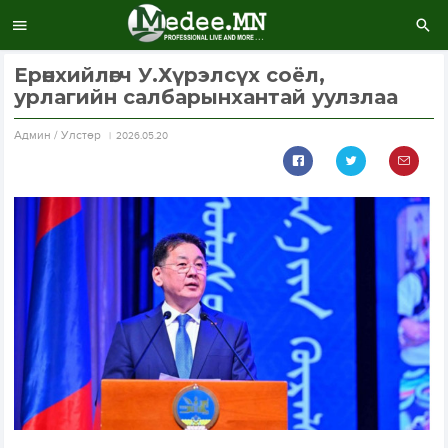
Ерөнхийлөгч У.Хүрэлсүх соёл,
урлагийн салбарынхантай уулзлаа
Aдмин / Улстөр
2026.05.20