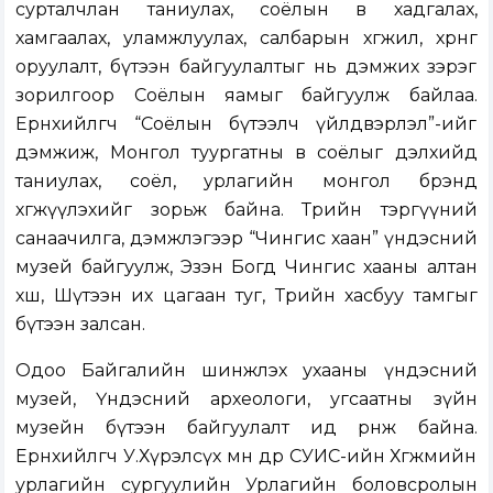
сурталчлан таниулах, соёлын өвөө хадгалах,
хамгаалах, уламжлуулах, салбарын хөгжил, хөрөнгө
оруулалт, бүтээн байгуулалтыг нь дэмжих зэрэг
зорилгоор Соёлын яамыг байгуулж байлаа.
Ерөнхийлөгч “Соёлын бүтээлч үйлдвэрлэл”-ийг
дэмжиж, Монгол туургатны өв соёлыг дэлхийд
таниулах, соёл, урлагийн монгол брэнд
хөгжүүлэхийг зорьж байна. Төрийн тэргүүний
санаачилга, дэмжлэгээр “Чингис хаан” үндэсний
музей байгуулж, Эзэн Богд Чингис хааны алтан
хөшөө, Шүтээн их цагаан туг, Төрийн хасбуу тамгыг
бүтээн залсан.
Одоо Байгалийн шинжлэх ухааны үндэсний
музей, Үндэсний археологи, угсаатны зүйн
музейн бүтээн байгуулалт ид өрнөж байна.
Ерөнхийлөгч У.Хүрэлсүх мөн өдөр СУИС-ийн Хөгжмийн
урлагийн сургуулийн Урлагийн боловсролын