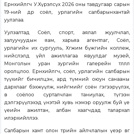
Ерөнхийлөгч У.Хүрэлсүх 2026 оны тавдугаар сарын
19-ний өдөр соёл, урлагийн салбарынхантай
уулзлаа.
Уулзалтад Соёл, спорт, аялал жуулчлал,
залуучуудын яам, харьяа агентлаг, Соёл,
урлагийн их сургууль, Хөгжим бүжгийн коллеж,
нийслэлд үйл ажиллагаа явуулдаг музей,
Монголын уран зургийн галерейн төлөөлөл
оролцлоо. Ерөнхийлөгч, соёл, урлагийн салбарын
түүхийг бичилцэн, ард түмний оюун санааны
дархлааг бэхжүүлж, нийгмийг соён гэгээрүүлэх,
өв соёлоо сурталчлан таниулах, түгээн
дэлгэрүүлэхэд үнэтэй хувь нэмэр оруулж буй үе
үеийн ажилтан, албан хаагчдад талархал
илэрхийллээ.
Салбарын хамт олон төрийн айлчлалын үеэр өвөг